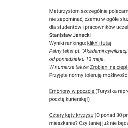
Maturzystom szczególnie polecamy 
nie zapominać, czemu w ogóle służ
dla studentów i pracowników uczel
Stanisław Janecki
Wyniki rankingu:
kliknij tutaj
Pełny tekst pt. "Akademii cywiliza
od poniedziałku 13 maja.
W numerze także:
Zrobieni na ciep
Przyjęte normy tolerują możliwość 
Embriony w poczcie
(Turystka rep
pocztą kurierską!)
Cztery kąty kryzysu
(O ponad 30 pro
mieszkanie? Czy taniej już nie będ