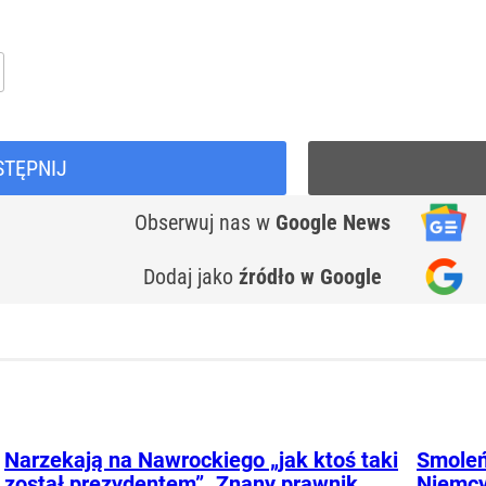
STĘPNIJ
Obserwuj nas
w
Google News
Dodaj jako
źródło w Google
Narzekają na Nawrockiego „jak ktoś taki
Smoleń
został prezydentem”. Znany prawnik
Niemcy