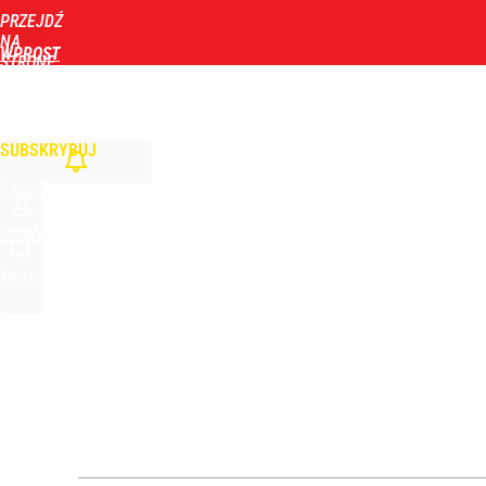
PRZEJDŹ
Udostępnij
0
Skomentuj
NA
WPROST
STRONĘ
GŁÓWNĄ
WIADOMOŚCI
POLITYKA
BIZNES
DOM
ZDROWIE
ROZRYWKA
TYGOD
Moskwa znów wygraża Polsce i atakuje Nawrockieg
SUBSKRYBUJ
dodaj
ZALOGUJ
Ile kosztowały obchody rocznicy Nawrockiego? W
SZUKAJ
MENU
2
Stanowski na obchodach rocznicy Nawrockiego. W
5