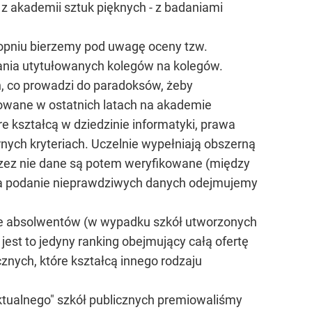
z akademii sztuk pięknych - z badaniami
topniu bierzemy pod uwagę oceny tzw.
wania utytułowanych kolegów na kolegów.
, co prowadzi do paradoksów, żeby
nowane w ostatnich latach na akademie
óre kształcą w dziedzinie informatyki, prawa
rnych kryteriach. Uczelnie wypełniają obszerną
rzez nie dane są potem weryfikowane (między
 Za podanie nieprawdziwych danych odejmujemy
ące absolwentów (w wypadku szkół utworzonych
jest to jedyny ranking obejmujący całą ofertę
cznych, które kształcą innego rodzaju
ktualnego" szkół publicznych premiowaliśmy