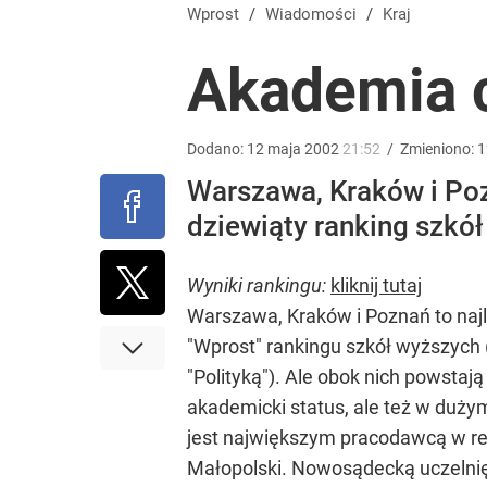
„Nie chodzi o zemstę”. Mocny apel w sprawie ofiar 
Wprost
/
Wiadomości
/
Kraj
Akademia c
dodaj
Tego sondażu premier nie może zlekceważyć. Pol
Dodano:
12
maja
2002
21:52
/
Zmieniono:
1
Warszawa, Kraków i Poz
8
dziewiąty ranking szkół
Narzekają na Nawrockiego „jak ktoś taki został 
Wyniki rankingu:
kliknij tutaj
Warszawa, Kraków i Poznań to najl
3
"Wprost" rankingu szkół wyższych (
"Polityką"). Ale obok nich powstaj
akademicki status, ale też w duży
jest największym pracodawcą w re
Małopolski. Nowosądecką uczelnię 