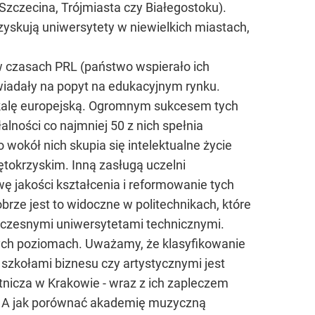
Szczecina, Trójmiasta czy Białegostoku).
skują uniwersytety w niewielkich miastach,
 w czasach PRL (państwo wspierało ich
wiadały na popyt na edukacyjnym rynku.
skalę europejską. Ogromnym sukcesem tych
alności co najmniej 50 z nich spełnia
 wokół nich skupia się intelektualne życie
tokrzyskim. Inną zasługą uczelni
wę jakości kształcenia i reformowanie tych
rze jest to widoczne w politechnikach, które
woczesnymi uniwersytetami technicznymi.
żnych poziomach. Uważamy, że klasyfikowanie
 szkołami biznesu czy artystycznymi jest
nicza w Krakowie - wraz z ich zapleczem
ch. A jak porównać akademię muzyczną