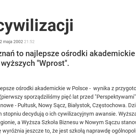
rzezi wołyńskiej
ywilizacji
acy o przywróceniu CPN
2
maja
2002
21:52
nań to najlepsze ośrodki akademickie
 wyższych "Wprost".
prezydentem”. Znany prawnik o badaniach naukowców
epsze ośrodki akademickie w Polsce - wynika z przygot
pierwszy sporządziliśmy pięć lat przed "Perspektywami" 
ą nowe - Pułtusk, Nowy Sącz, Białystok, Częstochowa. Dz
m stopniu decydują o ich cywilizacyjnym awansie. Wyższ
gionie, a Wyższa Szkoła Biznesu w Nowym Sączu stanowi 
wyróżnia jeszcze to, że jest szkołą naprawdę ogólnopol