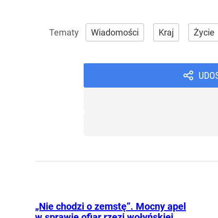
Wiadomości
Kraj
Życie
UDO
„Nie chodzi o zemstę”. Mocny apel
w sprawie ofiar rzezi wołyńskiej