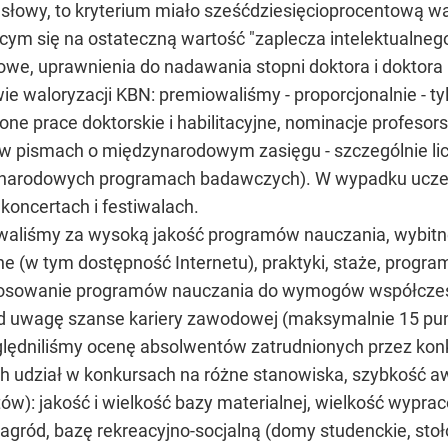
słowy, to kryterium miało sześćdziesięcioprocentową w
ym się na ostateczną wartość "zaplecza intelektualnego"
dowe, uprawnienia do nadawania stopni doktora i doktora
ie waloryzacji KBN: premiowaliśmy - proporcjonalnie - ty
ne prace doktorskie i habilitacyjne, nominacje profesors
 w pismach o międzynarodowym zasięgu - szczególnie licz
ynarodowych programach badawczych). W wypadku uczeln
oncertach i festiwalach.
aliśmy za wysoką jakość programów nauczania, wybitne
ne (w tym dostępność Internetu), praktyki, staże, progr
tosowanie programów nauczania do wymogów współczesn
od uwagę szanse kariery zawodowej (maksymalnie 15 pu
zględniliśmy ocenę absolwentów zatrudnionych przez k
 udział w konkursach na różne stanowiska, szybkość aw
w): jakość i wielkość bazy materialnej, wielkość wyprac
agród, bazę rekreacyjno-socjalną (domy studenckie, stołó