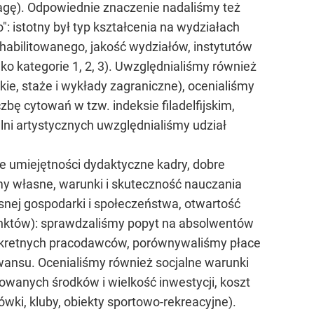
agę). Odpowiednie znaczenie nadaliśmy też
: istotny był typ kształcenia na wydziałach
 habilitowanego, jakość wydziałów, instytutów
lko kategorie 1, 2, 3). Uwzględnialiśmy również
kie, staże i wykłady zagraniczne), ocenialiśmy
bę cytowań w tzw. indeksie filadelfijskim,
i artystycznych uwzględnialiśmy udział
 umiejętności dydaktyczne kadry, dobre
amy własne, warunki i skuteczność nauczania
ej gospodarki i społeczeństwa, otwartość
nktów): sprawdzaliśmy popyt na absolwentów
onkretnych pracodawców, porównywaliśmy płace
ansu. Ocenialiśmy również socjalne warunki
owanych środków i wielkość inwestycji, koszt
wki, kluby, obiekty sportowo-rekreacyjne).