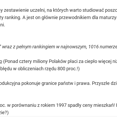
zestawienie uczelni, na których warto studiować poszcze
y ranking. A jest on głównie przewodnikiem dla maturzys
ni.
cji" wraz z pełnym rankingiem w najnowszym, 1016 numerz
ło
(Ponad cztery miliony Polaków płaci za ciepło więcej ni
błędu w obliczeniach rzędu 800 proc.!)
rodukcyjna pokonuje granice państw i prawa. Przyszłe dz
c. w porównaniu z rokiem 1997 spadły ceny mieszkań! I n
zie?)