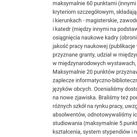
maksymalnie 60 punktami (innymi 
kryteriom szczegółowym, składając
i kierunkach - magisterskie, zawo
i katedr (między innymi na podstaw
osiągnięcia naukowe kadry (obronio
jakość pracy naukowej (publikacje
przyznane granty, udział w międz
w międzynarodowych wystawach, k
Maksymalnie 20 punktów przyznaw
zaplecze informatyczno-bibliotecz
języków obcych. Ocenialiśmy dos
na nowe zjawiska. Braliśmy też p
różnych szkół na rynku pracy, uw
absolwentów, odnotowywaliśmy ich
studiowania (maksymalnie 5 punktó
kształcenia, system stypendiów i n