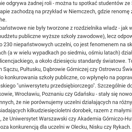
ie odgrywa żadnej roli - można tu spotkać studentów ze 
pie zachodzą na przykład w Niemczech, gdzie renomę zy
he.
epaństwowe nie były tworzone z rozdzielnika władz - jak
 budżetu publiczne wyższe szkoły zawodowe), lecz odpo
ło 230 niepaństwowych uczelni, co jest fenomenem na 
tach (a w wielu wypadkach po siedmiu, ośmiu latach) dział
licencjackiego, a około dziesięciu standardy światowe. To
 Sączu, Pułtusku, Dąbrowie Górniczej czy Ostrowcu Świę
 do konkurowania szkoły publiczne, co wpłynęło na popra
iego "uniwersytetu przedsiębiorczego". Szczególnie dob
rakowie, Wrocławiu, Poznaniu czy Gdańsku - stały się no
 innych, że nie porównujemy uczelni działających na ró
iadających kilkudziesięcioletni dorobek, razem z małymi
, że Uniwersytet Warszawski czy Akademia Górniczo-Hut
 poza konkurencją dla uczelni w Olecku, Nisku czy Ryka