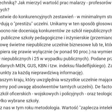
chniką? Jak mierzyć wartość prac malarzy - profesorów 
nych?
eństwie do konkurencyjnych zestawień - w minimalnym s
dują o "prestiżu" uczelni. Unikamy w ten sposób głoso
cno nie doceniają konkurentów ze szkół niepublicznych
 publiczne szkoły pedagogiczne i inżynierskie (przemia
 głowę świetne niepubliczne uczelnie biznesowe lub te, kt
opiera się prawie wyłącznie (w ponad 90 proc.) na wymie
ł niepublicznych i 25 w wypadku publicznych). Podane p
danych MEN, GUS, KBN i tzw. indeksu filadelfijskiego).
 punkty za każdą nieprawdziwą informację).
naszym kraju, który uwzględnia wszystkie uczelnie maj
rzemy pod uwagę absolwentów tamtych uczelni). De facto 
kół oficerskich - wojskowych i policyjnych - oraz teologi
tylko wybrane szkoły.
z nas w tym roku metodologia. Wartość "zaplecza intele