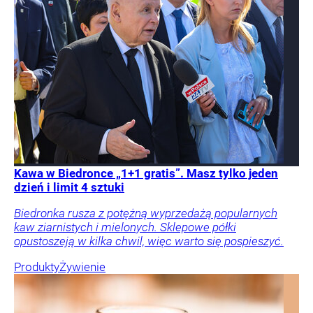
Kawa w Biedronce „1+1 gratis”. Masz tylko jeden
dzień i limit 4 sztuki
Biedronka rusza z potężną wyprzedażą popularnych
kaw ziarnistych i mielonych. Sklepowe półki
opustoszeją w kilka chwil, więc warto się pospieszyć.
Produkty
Żywienie