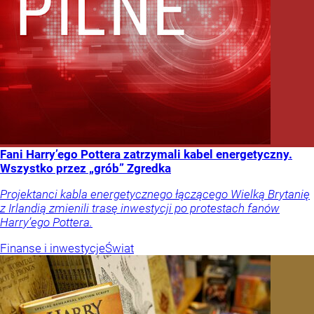
Fani Harry’ego Pottera zatrzymali kabel energetyczny.
Wszystko przez „grób” Zgredka
Projektanci kabla energetycznego łączącego Wielką Brytanię
z Irlandią zmienili trasę inwestycji po protestach fanów
Harry’ego Pottera.
Finanse i inwestycje
Świat