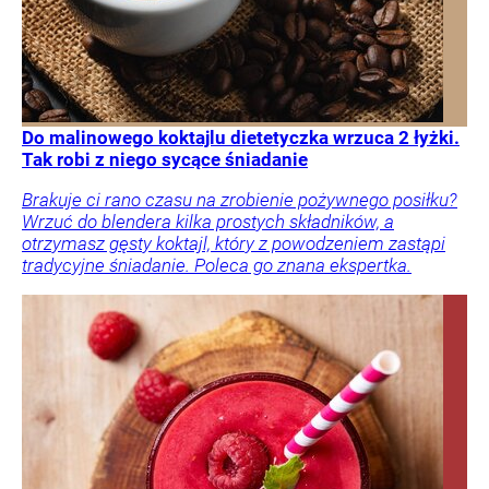
Do malinowego koktajlu dietetyczka wrzuca 2 łyżki.
Tak robi z niego sycące śniadanie
Brakuje ci rano czasu na zrobienie pożywnego posiłku?
Wrzuć do blendera kilka prostych składników, a
otrzymasz gęsty koktajl, który z powodzeniem zastąpi
tradycyjne śniadanie. Poleca go znana ekspertka.