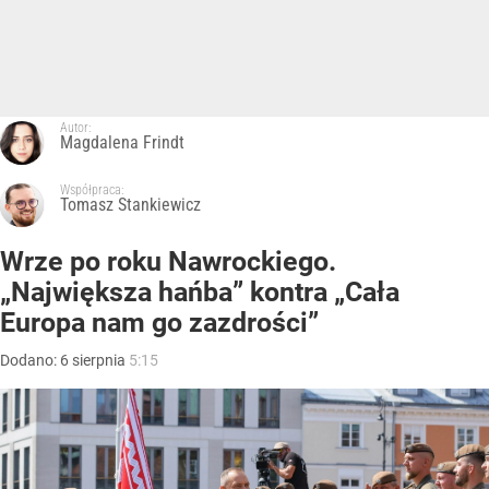
Autor:
Magdalena Frindt
Współpraca:
Tomasz Stankiewicz
Wrze po roku Nawrockiego.
„Największa hańba” kontra „Cała
Europa nam go zazdrości”
Dodano:
6
sierpnia
5:15