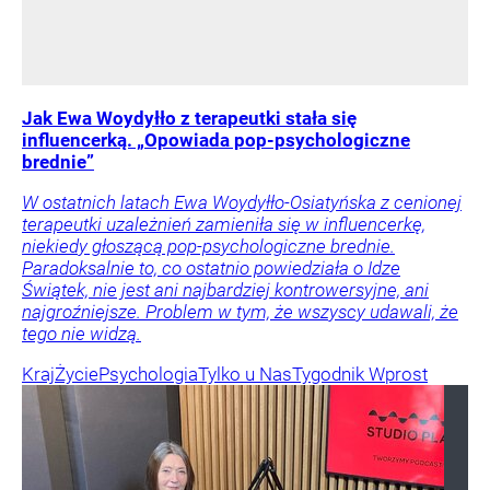
Jak Ewa Woydyłło z terapeutki stała się
influencerką. „Opowiada pop-psychologiczne
brednie”
W ostatnich latach Ewa Woydyłło-Osiatyńska z cenionej
terapeutki uzależnień zamieniła się w influencerkę,
niekiedy głoszącą pop-psychologiczne brednie.
Paradoksalnie to, co ostatnio powiedziała o Idze
Świątek, nie jest ani najbardziej kontrowersyjne, ani
najgroźniejsze. Problem w tym, że wszyscy udawali, że
tego nie widzą.
Kraj
Życie
Psychologia
Tylko u Nas
Tygodnik Wprost