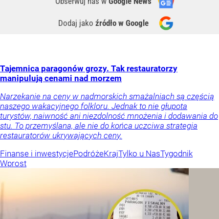
Obserwuj nas
w
Google News
Dodaj jako
źródło w Google
Tajemnica paragonów grozy. Tak restauratorzy
manipulują cenami nad morzem
Narzekanie na ceny w nadmorskich smażalniach są częścią
naszego wakacyjnego folkloru. Jednak to nie głupota
turystów, naiwność ani niezdolność mnożenia i dodawania do
stu. To przemyślana, ale nie do końca uczciwa strategia
restauratorów ukrywających ceny.
Finanse i inwestycje
Podróże
Kraj
Tylko u Nas
Tygodnik
Wprost