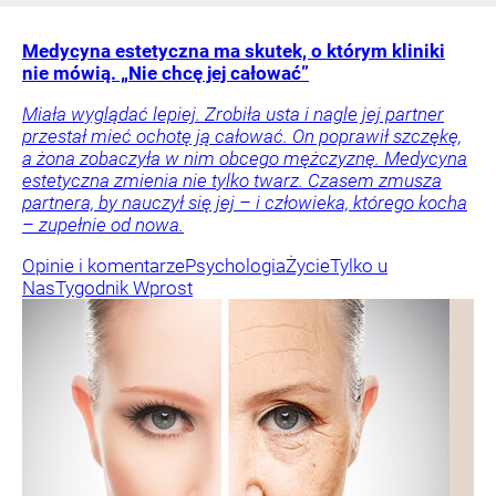
Medycyna estetyczna ma skutek, o którym kliniki
nie mówią. „Nie chcę jej całować”
Miała wyglądać lepiej. Zrobiła usta i nagle jej partner
przestał mieć ochotę ją całować. On poprawił szczękę,
a żona zobaczyła w nim obcego mężczyznę. Medycyna
estetyczna zmienia nie tylko twarz. Czasem zmusza
partnera, by nauczył się jej – i człowieka, którego kocha
– zupełnie od nowa.
Opinie i komentarze
Psychologia
Życie
Tylko u
Nas
Tygodnik Wprost