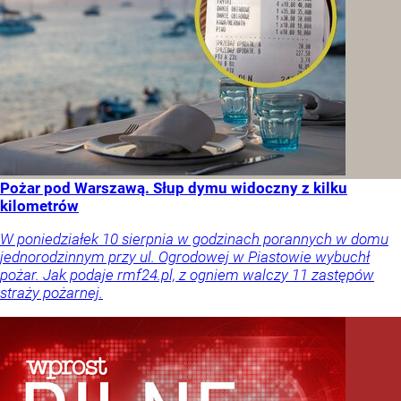
Pożar pod Warszawą. Słup dymu widoczny z kilku
kilometrów
W poniedziałek 10 sierpnia w godzinach porannych w domu
jednorodzinnym przy ul. Ogrodowej w Piastowie wybuchł
pożar. Jak podaje rmf24.pl, z ogniem walczy 11 zastępów
straży pożarnej.