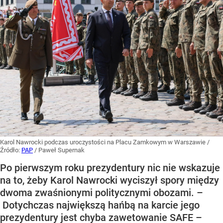
Karol Nawrocki podczas uroczystości na Placu Zamkowym w Warszawie
/
Źródło:
PAP
/
Paweł Supernak
Po pierwszym roku prezydentury nic nie wskazuje
na to, żeby Karol Nawrocki wyciszył spory między
dwoma zwaśnionymi politycznymi obozami. –
Dotychczas największą hańbą na karcie jego
prezydentury jest chyba zawetowanie SAFE –