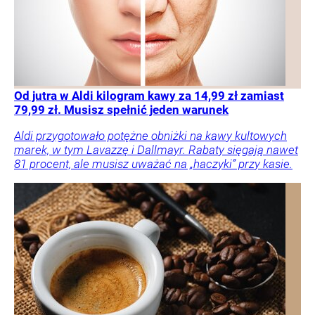
Od jutra w Aldi kilogram kawy za 14,99 zł zamiast
79,99 zł. Musisz spełnić jeden warunek
Aldi przygotowało potężne obniżki na kawy kultowych
marek, w tym Lavazzę i Dallmayr. Rabaty sięgają nawet
81 procent, ale musisz uważać na „haczyki” przy kasie.