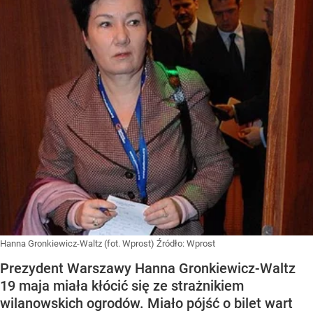
Hanna Gronkiewicz-Waltz (fot. Wprost)
Źródło:
Wprost
Prezydent Warszawy Hanna Gronkiewicz-Waltz
19 maja miała kłócić się ze strażnikiem
wilanowskich ogrodów. Miało pójść o bilet wart