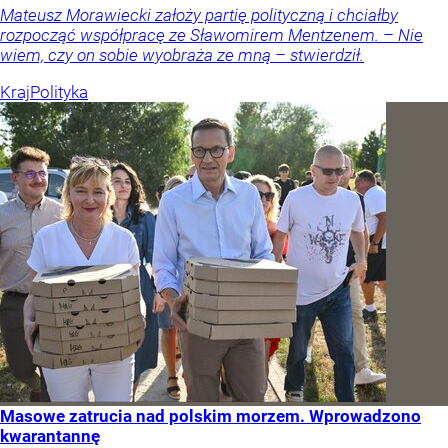
Mateusz Morawiecki założy partię polityczną i chciałby
rozpocząć współpracę ze Sławomirem Mentzenem. – Nie
wiem, czy on sobie wyobraża ze mną – stwierdził.
Kraj
Polityka
Masowe zatrucia nad polskim morzem. Wprowadzono
kwarantannę