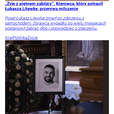
„Żyję z piętnem zabójcy”. Kierowca, który potrącił
Łukasza Litewkę, przerywa milczenie
Poseł Łukasz Litewka zmarł po zderzeniu z
samochodem. Sprawca wypadku po wielu miesiącach
postanowił zabrać głos i opowiedzieć o zdarzeniu.
Kraj
Polityka
Życie