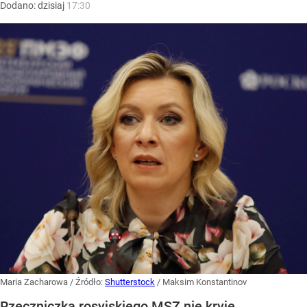
Dodano:
dzisiaj
17:30
Maria Zacharowa
/ Źródło:
Shutterstock
/
Maksim Konstantinov
Rzeczniczka rosyjskiego MSZ nie kryje