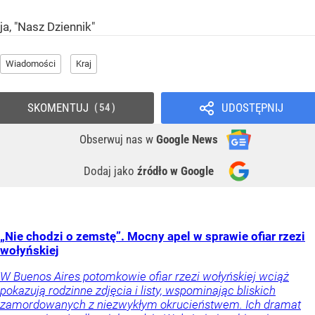
ja, "Nasz Dziennik"
Wiadomości
Kraj
SKOMENTUJ
UDOSTĘPNIJ
54
Obserwuj nas
w
Google News
Dodaj jako
źródło w Google
„Nie chodzi o zemstę”. Mocny apel w sprawie ofiar rzezi
wołyńskiej
W Buenos Aires potomkowie ofiar rzezi wołyńskiej wciąż
pokazują rodzinne zdjęcia i listy, wspominając bliskich
zamordowanych z niezwykłym okrucieństwem. Ich dramat