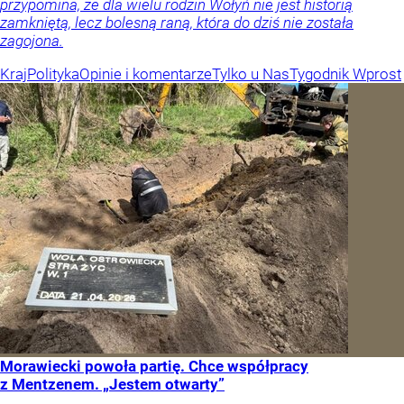
przypomina, że dla wielu rodzin Wołyń nie jest historią
zamkniętą, lecz bolesną raną, która do dziś nie została
zagojona.
Kraj
Polityka
Opinie i komentarze
Tylko u Nas
Tygodnik Wprost
Morawiecki powoła partię. Chce współpracy
z Mentzenem. „Jestem otwarty”