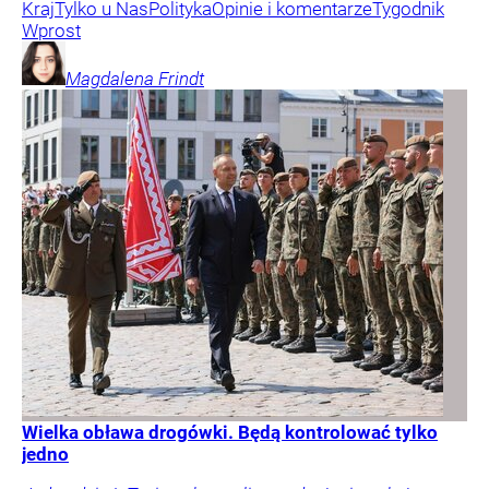
Kraj
Tylko u Nas
Polityka
Opinie i komentarze
Tygodnik
Wprost
Magdalena
Frindt
Wielka obława drogówki. Będą kontrolować tylko
jedno