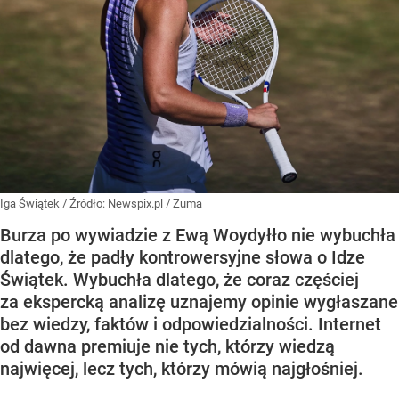
Iga Świątek
/ Źródło:
Newspix.pl
/
Zuma
Burza po wywiadzie z Ewą Woydyłło nie wybuchła
dlatego, że padły kontrowersyjne słowa o Idze
Świątek. Wybuchła dlatego, że coraz częściej
za ekspercką analizę uznajemy opinie wygłaszane
bez wiedzy, faktów i odpowiedzialności. Internet
od dawna premiuje nie tych, którzy wiedzą
najwięcej, lecz tych, którzy mówią najgłośniej.