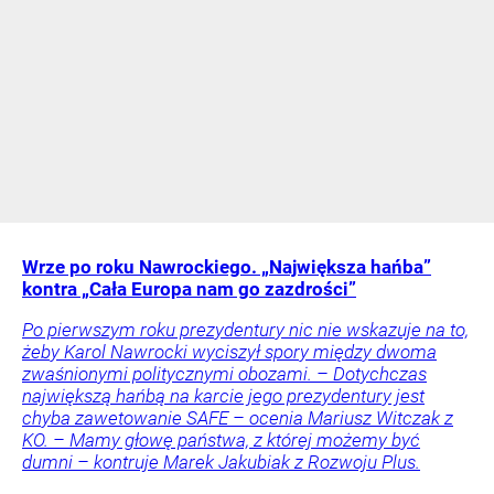
Wrze po roku Nawrockiego. „Największa hańba”
kontra „Cała Europa nam go zazdrości”
Po pierwszym roku prezydentury nic nie wskazuje na to,
żeby Karol Nawrocki wyciszył spory między dwoma
zwaśnionymi politycznymi obozami. – Dotychczas
największą hańbą na karcie jego prezydentury jest
chyba zawetowanie SAFE – ocenia Mariusz Witczak z
KO. – Mamy głowę państwa, z której możemy być
dumni – kontruje Marek Jakubiak z Rozwoju Plus.