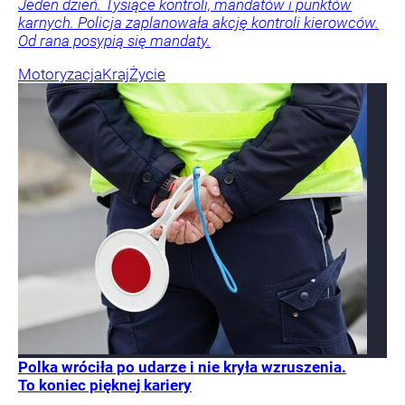
Jeden dzień. Tysiące kontroli, mandatów i punktów
karnych. Policja zaplanowała akcję kontroli kierowców.
Od rana posypią się mandaty.
Motoryzacja
Kraj
Życie
Polka wróciła po udarze i nie kryła wzruszenia.
To koniec pięknej kariery