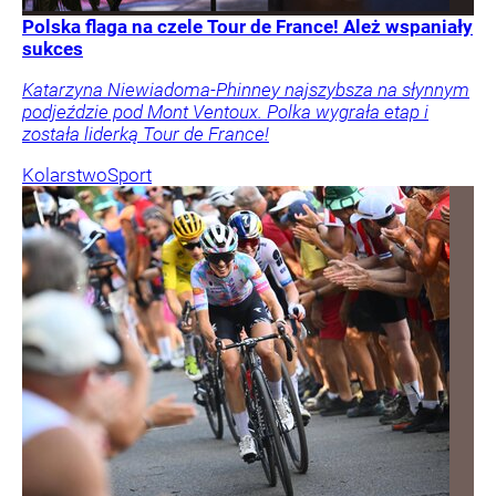
Polska flaga na czele Tour de France! Ależ wspaniały
sukces
Katarzyna Niewiadoma-Phinney najszybsza na słynnym
podjeździe pod Mont Ventoux. Polka wygrała etap i
została liderką Tour de France!
Kolarstwo
Sport