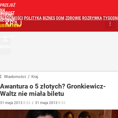
PRZEJDŹ
NA
WPROST
STRONĘ
WIADOMOŚCI
POLITYKA
BIZNES
DOM
ZDROWIE
ROZRYWKA
TYGODN
GŁÓWNĄ
KRAJ
UBSKRYBUJ
ZALOGUJ
MENU
Wiadomości
/
Kraj
Awantura o 5 złotych? Gronkiewicz-
Waltz nie miała biletu
31
maja
2013
8:33
/
31
maja
2013
8:33