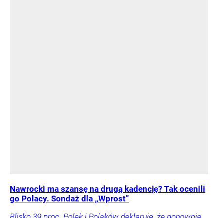
Nawrocki ma szansę na drugą kadencję? Tak ocenili
go Polacy. Sondaż dla „Wprost”
Blisko 39 proc. Polek i Polaków deklaruje, że ponownie