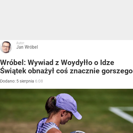
Autor:
Jan Wróbel
Wróbel: Wywiad z Woydyłło o Idze
Świątek obnażył coś znacznie gorszego
Dodano:
5
sierpnia
6:08