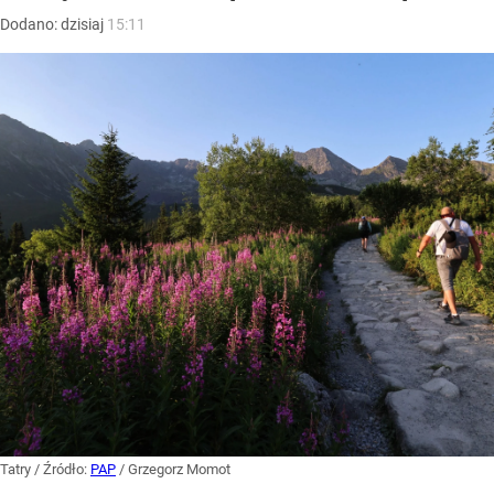
Dodano:
dzisiaj
15:11
Tatry
/ Źródło:
PAP
/
Grzegorz Momot