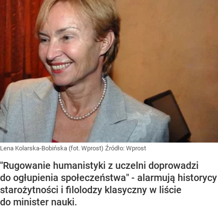
Lena Kolarska-Bobińska (fot. Wprost)
Źródło:
Wprost
"Rugowanie humanistyki z uczelni doprowadzi
do ogłupienia społeczeństwa" - alarmują historycy
starożytności i filolodzy klasyczny w liście
do minister nauki.