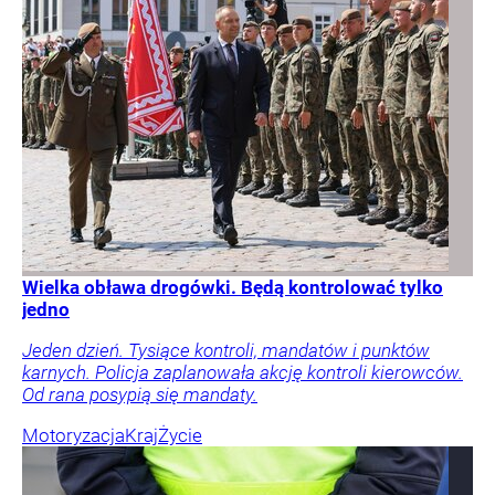
Wielka obława drogówki. Będą kontrolować tylko
jedno
Jeden dzień. Tysiące kontroli, mandatów i punktów
karnych. Policja zaplanowała akcję kontroli kierowców.
Od rana posypią się mandaty.
Motoryzacja
Kraj
Życie