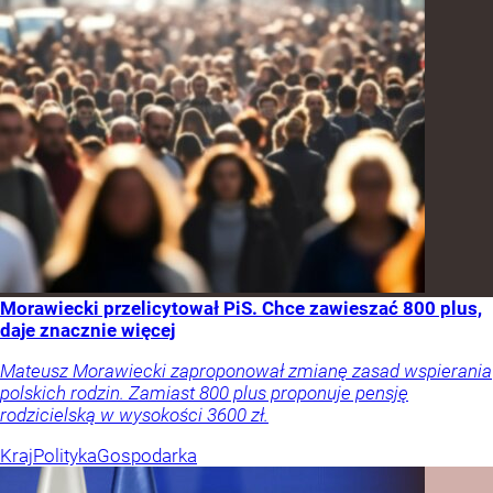
Morawiecki przelicytował PiS. Chce zawieszać 800 plus,
daje znacznie więcej
Mateusz Morawiecki zaproponował zmianę zasad wspierania
polskich rodzin. Zamiast 800 plus proponuje pensję
rodzicielską w wysokości 3600 zł.
Kraj
Polityka
Gospodarka