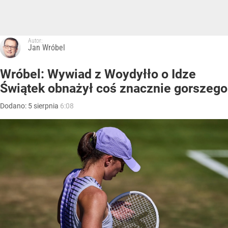
Autor:
Jan Wróbel
Wróbel: Wywiad z Woydyłło o Idze
Świątek obnażył coś znacznie gorszego
Dodano:
5
sierpnia
6:08