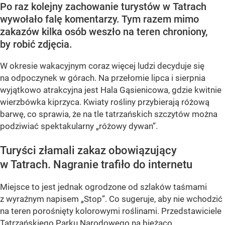
Po raz kolejny zachowanie turystów w Tatrach
wywołało falę komentarzy. Tym razem mimo
zakazów kilka osób weszło na teren chroniony,
by robić zdjęcia.
W okresie wakacyjnym coraz więcej ludzi decyduje się
na odpoczynek w górach. Na przełomie lipca i sierpnia
wyjątkowo atrakcyjna jest Hala Gąsienicowa, gdzie kwitnie
wierzbówka kiprzyca. Kwiaty rośliny przybierają różową
barwę, co sprawia, że na tle tatrzańskich szczytów można
podziwiać spektakularny
„różowy dywan”
.
Turyści złamali zakaz obowiązujący
w Tatrach. Nagranie trafiło do internetu
Miejsce to jest jednak ogrodzone od szlaków taśmami
z wyraźnym napisem
„Stop”
. Co sugeruje, aby nie wchodzić
na teren porośnięty kolorowymi roślinami. Przedstawiciele
Tatrzańskiego Parku Narodowego na bieżąco...