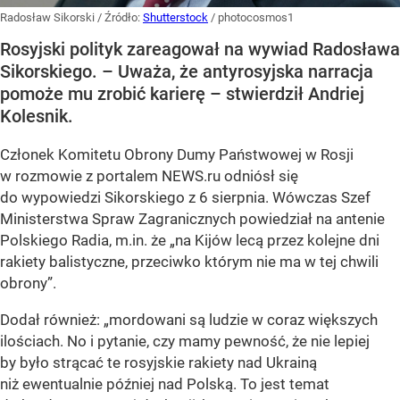
Radosław Sikorski
/ Źródło:
Shutterstock
/
photocosmos1
Rosyjski polityk zareagował na wywiad Radosława
Sikorskiego. – Uważa, że antyrosyjska narracja
pomoże mu zrobić karierę – stwierdził Andriej
Kolesnik.
Członek Komitetu Obrony Dumy Państwowej w Rosji
w rozmowie z portalem NEWS.ru odniósł się
do wypowiedzi Sikorskiego z 6 sierpnia. Wówczas Szef
Ministerstwa Spraw Zagranicznych powiedział na antenie
Polskiego Radia, m.in. że
„na Kijów lecą przez kolejne dni
rakiety balistyczne, przeciwko którym nie ma w tej chwili
obrony”
.
Dodał również:
„mordowani są ludzie w coraz większych
ilościach. No i pytanie, czy mamy pewność, że nie lepiej
by było strącać te rosyjskie rakiety nad Ukrainą
niż ewentualnie później nad Polską. To jest temat