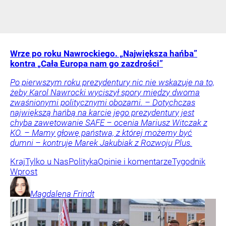
Wrze po roku Nawrockiego. „Największa hańba”
kontra „Cała Europa nam go zazdrości”
Po pierwszym roku prezydentury nic nie wskazuje na to,
żeby Karol Nawrocki wyciszył spory między dwoma
zwaśnionymi politycznymi obozami. – Dotychczas
największą hańbą na karcie jego prezydentury jest
chyba zawetowanie SAFE – ocenia Mariusz Witczak z
KO. – Mamy głowę państwa, z której możemy być
dumni – kontruje Marek Jakubiak z Rozwoju Plus.
Kraj
Tylko u Nas
Polityka
Opinie i komentarze
Tygodnik
Wprost
Magdalena
Frindt