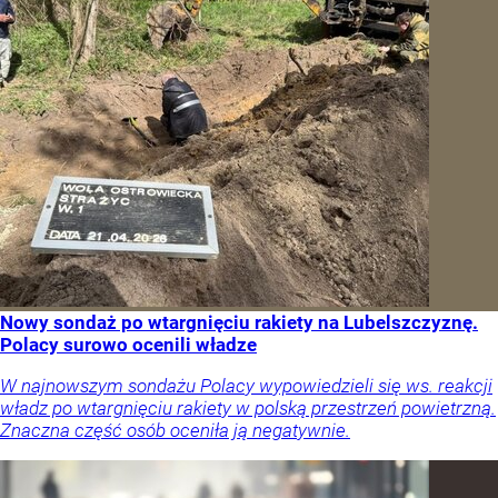
Nowy sondaż po wtargnięciu rakiety na Lubelszczyznę.
Polacy surowo ocenili władze
W najnowszym sondażu Polacy wypowiedzieli się ws. reakcji
władz po wtargnięciu rakiety w polską przestrzeń powietrzną.
Znaczna część osób oceniła ją negatywnie.