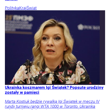
Polityka
Kraj
Świat
Ukrainka koszmarem Igi Świątek? Popsute urodziny
zostały w pamięci
Marta Kostiuk będzie rywalką Igi Świątek w meczu IV
rundy turnieju rangi WTA 1000 w Toronto. Ukrainka