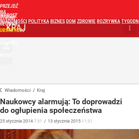
PRZEJDŹ
NA
WPROST
STRONĘ
WIADOMOŚCI
POLITYKA
BIZNES
DOM
ZDROWIE
ROZRYWKA
TYGODN
GŁÓWNĄ
KRAJ
UBSKRYBUJ
ZALOGUJ
MENU
Wiadomości
/
Kraj
Naukowcy alarmują: To doprowadzi
do ogłupienia społeczeństwa
25
stycznia
2014
7:31
/
13
stycznia
2015
11:31