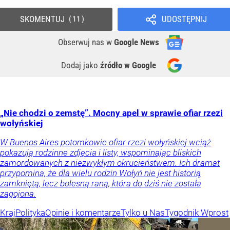
SKOMENTUJ
UDOSTĘPNIJ
11
Obserwuj nas
w
Google News
Dodaj jako
źródło w Google
„Nie chodzi o zemstę”. Mocny apel w sprawie ofiar rzezi
wołyńskiej
W Buenos Aires potomkowie ofiar rzezi wołyńskiej wciąż
pokazują rodzinne zdjęcia i listy, wspominając bliskich
zamordowanych z niezwykłym okrucieństwem. Ich dramat
przypomina, że dla wielu rodzin Wołyń nie jest historią
zamkniętą, lecz bolesną raną, która do dziś nie została
zagojona.
Kraj
Polityka
Opinie i komentarze
Tylko u Nas
Tygodnik Wprost