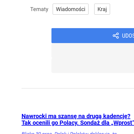
Wiadomości
Kraj
UDO
Nawrocki ma szansę na drugą kadencję?
Tak ocenili go Polacy. Sondaż dla „Wprost