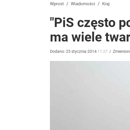
Dlaczego Andrzej Duda się nie udziela? Były minis
Wprost
/
Wiadomości
/
Kraj
"PiS często 
dodaj
ma wiele twar
Zmiana przed wyborami w Krakowie. Kandydatka T
Dodano:
25
stycznia
2014
11:27
/
Zmienion
1
Wrze po roku Nawrockiego. „Największa hańba” ko
16