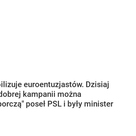
lizuje euroentuzjastów. Dzisiaj
 dobrej kampanii można
rczą" poseł PSL i były minister