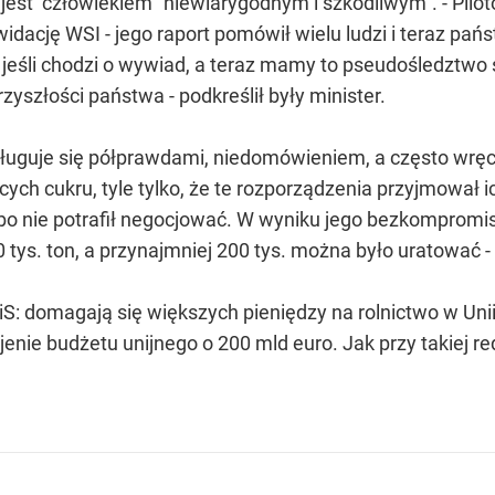
est człowiekiem "niewiarygodnym i szkodliwym". - Piloto
widację WSI - jego raport pomówił wielu ludzi i teraz pań
ł, jeśli chodzi o wywiad, a teraz mamy to pseudośledztwo
zyszłości państwa - podkreślił były minister.
osługuje się półprawdami, niedomówieniem, a często wręc
ch cukru, tyle tylko, że te rozporządzenia przyjmował ic
lbo nie potrafił negocjować. W wyniku jego bezkompromi
ys. ton, a przynajmniej 200 tys. można było uratować -
PiS: domagają się większych pieniędzy na rolnictwo w Un
rojenie budżetu unijnego o 200 mld euro. Jak przy takiej