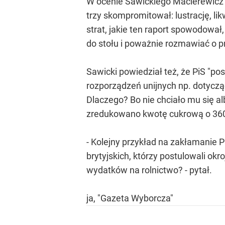
W ocenie Sawickiego Macierewicz j
trzy skompromitował: lustrację, lik
strat, jakie ten raport spowodowa
do stołu i poważnie rozmawiać o pr
Sawicki powiedział też, że PiS "p
rozporządzeń unijnych np. dotyczący
Dlaczego? Bo nie chciało mu się a
zredukowano kwotę cukrową o 360 t
- Kolejny przykład na zakłamanie 
brytyjskich, którzy postulowali ok
wydatków na rolnictwo? - pytał.
ja, "Gazeta Wyborcza"