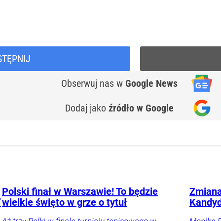
STĘPNIJ
Obserwuj nas
w
Google News
Dodaj jako
źródło w Google
Polski finał w Warszawie! To będzie
Zmiana
”
wielkie święto w grze o tytuł
Kandyd