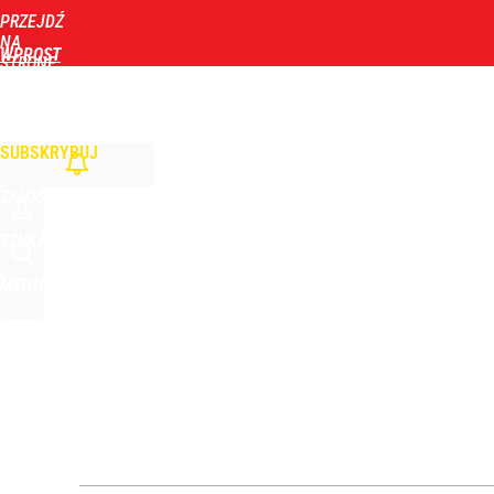
PRZEJDŹ
Udostępnij
53
Skomentuj
NA
WPROST
STRONĘ
GŁÓWNĄ
WIADOMOŚCI
POLITYKA
BIZNES
DOM
ZDROWIE
ROZRYWKA
TYGOD
Farmacja: wzrost pod presją. co czeka branżę do 
SUBSKRYBUJ
dodaj
ZALOGUJ
Polski finał w Warszawie! To będzie wielkie święto 
SZUKAJ
MENU
dodaj
Nawrocki ma szansę na drugą kadencję? Tak ocenil
10