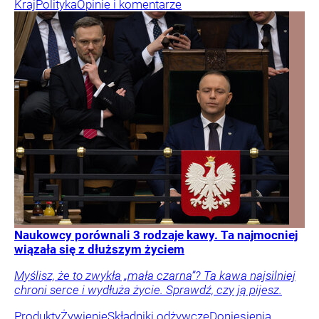
Kraj
Polityka
Opinie i komentarze
Naukowcy porównali 3 rodzaje kawy. Ta najmocniej
wiązała się z dłuższym życiem
Myślisz, że to zwykła „mała czarna”? Ta kawa najsilniej
chroni serce i wydłuża życie. Sprawdź, czy ją pijesz.
Produkty
Żywienie
Składniki odżywcze
Doniesienia