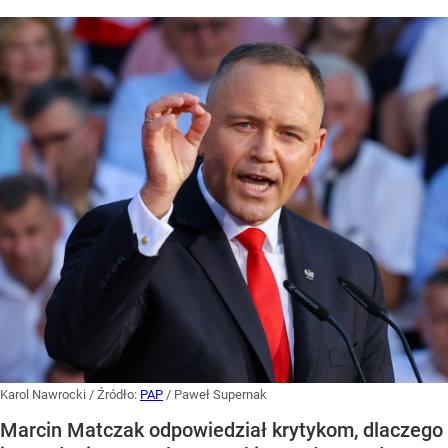
Karol Nawrocki
/ Źródło:
PAP
/
Paweł Supernak
Marcin Matczak odpowiedział krytykom, dlaczego