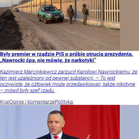
Były premier w rządzie PiS o próbie otrucia prezydenta.
„Nawrocki ćpa, nie mówię, że narkotyki”
Kazimierz Marcinkiewicz zarzucił Karolowi Nawrockiemu, że
ten jest uzależniony od pewnej substancji. – To jest
oczywiste, że człowiek może przedawkować, także nikotynę
– mówił były szef rządu.
Kraj
Opinie i komentarze
Polityka