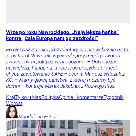
Wrze po roku Nawrockiego. „Największa hańba”
kontra „Cała Europa nam go zazdrości”
Po pierwszym roku prezydentury nic nie wskazuje na to,
żeby Karol Nawrocki wyciszył spory między dwoma
zwaśnionymi politycznymi obozami. – Dotychczas
największą hańbą na karcie jego prezydentury jest
chyba zawetowanie SAFE – ocenia Mariusz Witczak z
KO. – Mamy głowę państwa, z której możemy być
dumni – kontruje Marek Jakubiak z Rozwoju Plus.
Kraj
Tylko u Nas
Polityka
Opinie i komentarze
Tygodnik
Wprost
Magdalena
Frindt