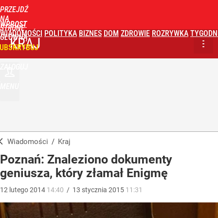
PRZEJDŹ
NA
WPROST
STRONĘ
WIADOMOŚCI
POLITYKA
BIZNES
DOM
ZDROWIE
ROZRYWKA
TYGODN
GŁÓWNĄ
KRAJ
UBSKRYBUJ
ZALOGUJ
MENU
Wiadomości
/
Kraj
Poznań: Znaleziono dokumenty
geniusza, który złamał Enigmę
12
lutego
2014
14:40
/
13
stycznia
2015
11:31