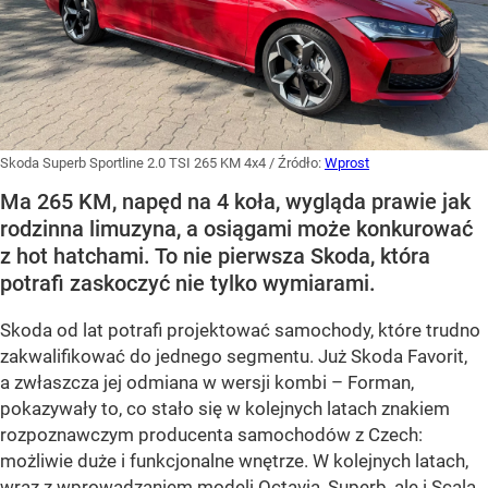
Skoda Superb Sportline 2.0 TSI 265 KM 4x4
/ Źródło:
Wprost
Ma 265 KM, napęd na 4 koła, wygląda prawie jak
rodzinna limuzyna, a osiągami może konkurować
z hot hatchami. To nie pierwsza Skoda, która
potrafi zaskoczyć nie tylko wymiarami.
Skoda od lat potrafi projektować samochody, które trudno
zakwalifikować do jednego segmentu. Już Skoda Favorit,
a zwłaszcza jej odmiana w wersji kombi – Forman,
pokazywały to, co stało się w kolejnych latach znakiem
rozpoznawczym producenta samochodów z Czech:
możliwie duże i funkcjonalne wnętrze. W kolejnych latach,
wraz z wprowadzaniem modeli Octavia, Superb, ale i Scala,