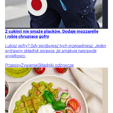
Z cukinii nie smażę placków. Dodaję mozzarellę
i robię chrupiące gofry
Lubisz gofry? Gdy spróbujesz tych przepadniesz. Jeden
wytrawny składnik sprawia, że smakują naprawdę
wyjątkowo.
Przepisy
Żywienie
Składniki odżywcze