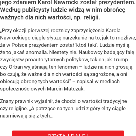
jego zdaniem Karol Nawrocki został prezydentem.
Według publicysty ludzie widzą w nim obrońcę
ważnych dla nich wartości, np. religii.
„Przy okazji pierwszej rocznicy zaprzysiężenia Karola
Nawrockiego ciągle słyszę narzekanie na to, jak to możliwe,
że w Polsce prezydentem został ‘ktoś taki’. Ludzie myślą,
że to jakaś anomalia. Niestety nie. Naukowcy badający falę
zwycięstw proautorytarnych polityków, takich jak Trump
czy Orban wyjaśniają ten fenomen – ludzie na nich głosują,
bo czują, że ważne dla nich wartości są zagrożone, a oni
obiecują obronę tych wartości” – napisał w mediach
społecznościowych Marcin Matczak.
Znany prawnik wyjaśnił, że chodzi o wartości tradycyjne
czy religijne. „A patrzące na tych ludzi z góry elity ciągle
naśmiewają się z tych...