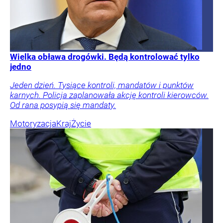
Wielka obława drogówki. Będą kontrolować tylko
jedno
Jeden dzień. Tysiące kontroli, mandatów i punktów
karnych. Policja zaplanowała akcję kontroli kierowców.
Od rana posypią się mandaty.
Motoryzacja
Kraj
Życie