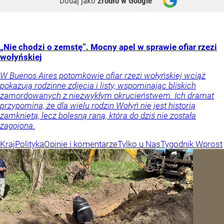
Dodaj jako
źródło w Google
„Nie chodzi o zemstę”. Mocny apel w sprawie ofiar rzezi
wołyńskiej
W Buenos Aires potomkowie ofiar rzezi wołyńskiej wciąż
pokazują rodzinne zdjęcia i listy, wspominając bliskich
zamordowanych z niezwykłym okrucieństwem. Ich dramat
przypomina, że dla wielu rodzin Wołyń nie jest historią
zamkniętą, lecz bolesną raną, która do dziś nie została
zagojona.
Kraj
Polityka
Opinie i komentarze
Tylko u Nas
Tygodnik Wprost