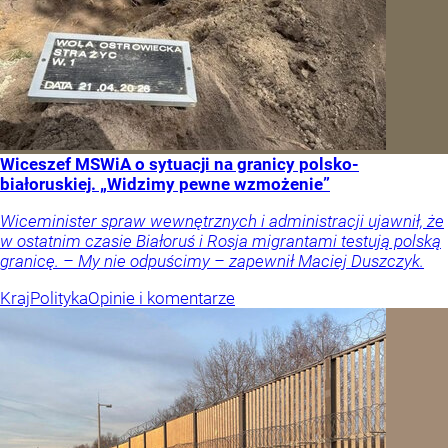
Wiceszef MSWiA o sytuacji na granicy polsko-
białoruskiej. „Widzimy pewne wzmożenie”
Wiceminister spraw wewnętrznych i administracji ujawnił, że
w ostatnim czasie Białoruś i Rosja migrantami testują polską
granicę. – My nie odpuścimy – zapewnił Maciej Duszczyk.
Kraj
Polityka
Opinie i komentarze