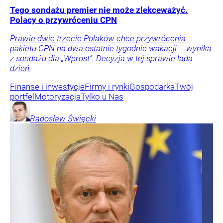
Tego sondażu premier nie może zlekceważyć.
Polacy o przywróceniu CPN
Prawie dwie trzecie Polaków chce przywrócenia
pakietu CPN na dwa ostatnie tygodnie wakacji – wynika
z sondażu dla „Wprost”. Decyzja w tej sprawie lada
dzień.
Finanse i inwestycje
Firmy i rynki
Gospodarka
Twój
portfel
Motoryzacja
Tylko u Nas
Radosław
Święcki