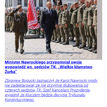
Minister Nawrockiego przypomniał swoją
wypowiedź ws. sędziów TK. „Wielkie kłamstwo
Żurka”
Zbigniew Bogucki zaznaczył, że Karol Nawrocki nigdy
nie zadeklarował, że nie przyjmie ślubowania od
czterech sędziów TK. Szef Kancelarii Prezydenta
wyjaśnił, że kluczem będzie decyzja Trybunału
Konstytucyjnego.