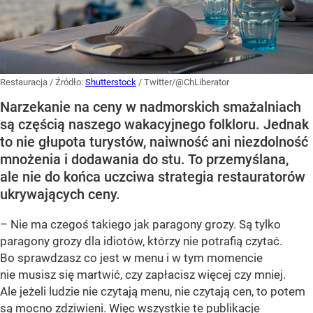
Restauracja
/ Źródło:
Shutterstock
/
Twitter/@ChLiberator
Narzekanie na ceny w nadmorskich smażalniach
są częścią naszego wakacyjnego folkloru. Jednak
to nie głupota turystów, naiwność ani niezdolność
mnożenia i dodawania do stu. To przemyślana,
ale nie do końca uczciwa strategia restauratorów
ukrywających ceny.
– Nie ma czegoś takiego jak paragony grozy. Są tylko
paragony grozy dla idiotów, którzy nie potrafią czytać.
Bo sprawdzasz co jest w menu i w tym momencie
nie musisz się martwić, czy zapłacisz więcej czy mniej.
Ale jeżeli ludzie nie czytają menu, nie czytają cen, to potem
są mocno zdziwieni. Więc wszystkie te publikacje