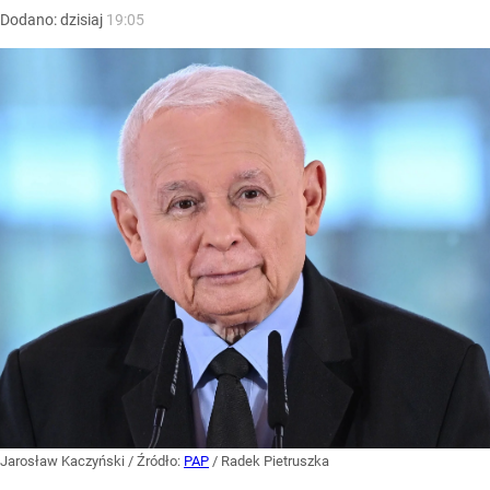
Dodano:
dzisiaj
19:05
Jarosław Kaczyński
/ Źródło:
PAP
/
Radek Pietruszka