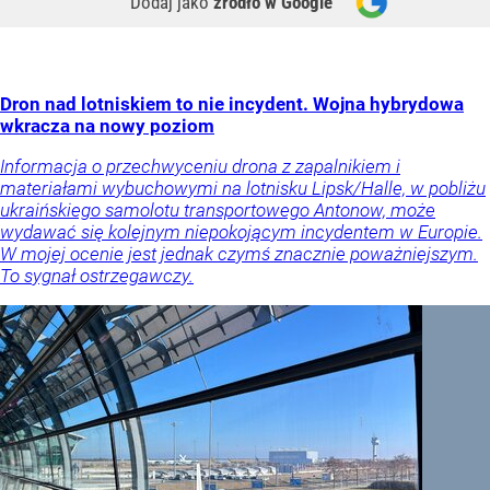
Dodaj jako
źródło w Google
Dron nad lotniskiem to nie incydent. Wojna hybrydowa
wkracza na nowy poziom
Informacja o przechwyceniu drona z zapalnikiem i
materiałami wybuchowymi na lotnisku Lipsk/Halle, w pobliżu
ukraińskiego samolotu transportowego Antonow, może
wydawać się kolejnym niepokojącym incydentem w Europie.
W mojej ocenie jest jednak czymś znacznie poważniejszym.
To sygnał ostrzegawczy.