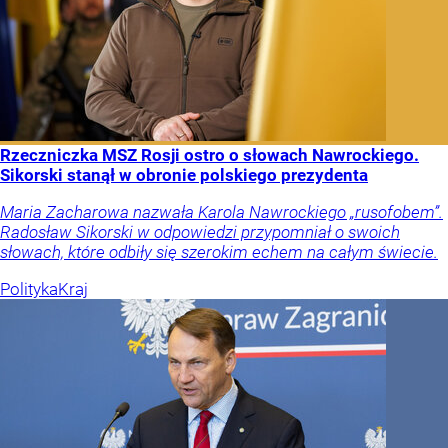
Rzeczniczka MSZ Rosji ostro o słowach Nawrockiego.
Sikorski stanął w obronie polskiego prezydenta
Maria Zacharowa nazwała Karola Nawrockiego „rusofobem”.
Radosław Sikorski w odpowiedzi przypomniał o swoich
słowach, które odbiły się szerokim echem na całym świecie.
Polityka
Kraj