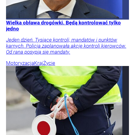
Wielka obława drogówki. Będą kontrolować tylko
jedno
Jeden dzień. Tysiące kontroli, mandatów i punktów
karnych. Policja zaplanowała akcję kontroli kierowców.
Od rana posypią się mandaty.
Motoryzacja
Kraj
Życie