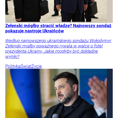
Zełenski mógłby stracić władzę? Najnowszy sondaż
pokazuje nastroje Ukraińców
Według najnowszego ukraińskiego sondażu Wołodymyr
Zełenski miałby poważnego rywala w walce o fotel
prezydenta Ukrainy. Jakie mogłyby być dokładne
wyniki?
Polityka
Świat
Życie