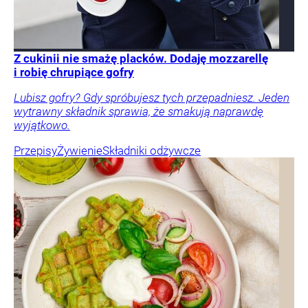
Z cukinii nie smażę placków. Dodaję mozzarellę
i robię chrupiące gofry
Lubisz gofry? Gdy spróbujesz tych przepadniesz. Jeden
wytrawny składnik sprawia, że smakują naprawdę
wyjątkowo.
Przepisy
Żywienie
Składniki odżywcze