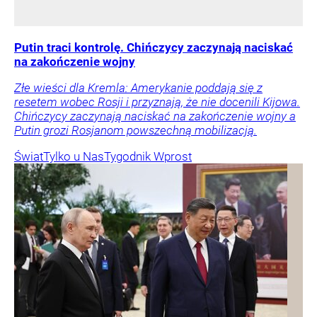
Putin traci kontrolę. Chińczycy zaczynają naciskać
na zakończenie wojny
Złe wieści dla Kremla: Amerykanie poddają się z
resetem wobec Rosji i przyznają, że nie docenili Kijowa.
Chińczycy zaczynają naciskać na zakończenie wojny a
Putin grozi Rosjanom powszechną mobilizacją.
Świat
Tylko u Nas
Tygodnik Wprost