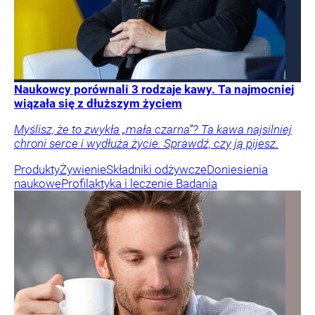
Naukowcy porównali 3 rodzaje kawy. Ta najmocniej
wiązała się z dłuższym życiem
Myślisz, że to zwykła „mała czarna”? Ta kawa najsilniej
chroni serce i wydłuża życie. Sprawdź, czy ją pijesz.
Produkty
Żywienie
Składniki odżywcze
Doniesienia
naukowe
Profilaktyka i leczenie
Badania