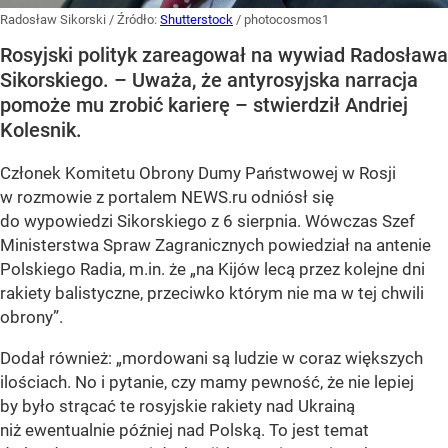
Radosław Sikorski
/ Źródło:
Shutterstock
/
photocosmos1
Rosyjski polityk zareagował na wywiad Radosława
Sikorskiego. – Uważa, że antyrosyjska narracja
pomoże mu zrobić karierę – stwierdził Andriej
Kolesnik.
Członek Komitetu Obrony Dumy Państwowej w Rosji
w rozmowie z portalem NEWS.ru odniósł się
do wypowiedzi Sikorskiego z 6 sierpnia. Wówczas Szef
Ministerstwa Spraw Zagranicznych powiedział na antenie
Polskiego Radia, m.in. że
„na Kijów lecą przez kolejne dni
rakiety balistyczne, przeciwko którym nie ma w tej chwili
obrony”
.
Dodał również:
„mordowani są ludzie w coraz większych
ilościach. No i pytanie, czy mamy pewność, że nie lepiej
by było strącać te rosyjskie rakiety nad Ukrainą
niż ewentualnie później nad Polską. To jest temat