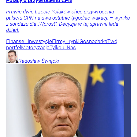
Polacy o przywróceniu CPN
Prawie dwie trzecie Polaków chce przywrócenia
pakietu CPN na dwa ostatnie tygodnie wakacji – wynika
z sondażu dla „Wprost”. Decyzja w tej sprawie lada
dzień.
Finanse i inwestycje
Firmy i rynki
Gospodarka
Twój
portfel
Motoryzacja
Tylko u Nas
Radosław
Święcki