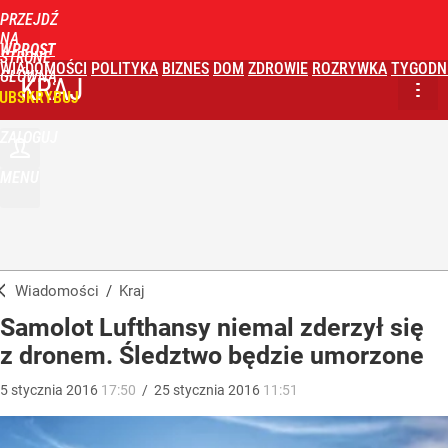
PRZEJDŹ
NA
WPROST
STRONĘ
WIADOMOŚCI
POLITYKA
BIZNES
DOM
ZDROWIE
ROZRYWKA
TYGODN
GŁÓWNĄ
KRAJ
UBSKRYBUJ
ZALOGUJ
MENU
Wiadomości
/
Kraj
Samolot Lufthansy niemal zderzył się
z dronem. Śledztwo będzie umorzone
5
stycznia
2016
17:50
/
25
stycznia
2016
11:51