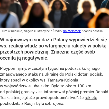
Tłum w mieście, zdjęcie ilustracyjne
/ Źródło:
Shutterstock
/
carlos castilla
W najnowszym sondażu Polacy wypowiedzieli się
ws. reakcji władz po wtargnięciu rakiety w polską
przestrzeń powietrzną. Znaczna część osób
oceniła ją negatywnie.
Przypomnijmy, w zeszłym tygodniu podczas kolejnego
zmasowanego ataku na Ukrainę do Polski dotarł pocisk,
który spadł w okolicy wsi Tarnawa-Kolonia
w województwie lubelskim. Było to około 100 km
od polskiej granicy. Jak informował później premier Donald
Tusk, istnieje
„duże prawdopodobieństwo”
, że
rakieta
pochodziła z
Rosji
i była uzbrojona.