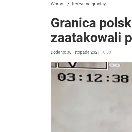
Ile kosztowały obchody rocznicy Nawrockiego? W
Wprost
/
Kryzys na granicy
Granica polsk
dodaj
zaatakowali p
Wrze po roku Nawrockiego. „Największa hańba” ko
Dodano:
30
listopada
2021
10:08
16
Farmacja: wzrost pod presją. co czeka branżę do 
1