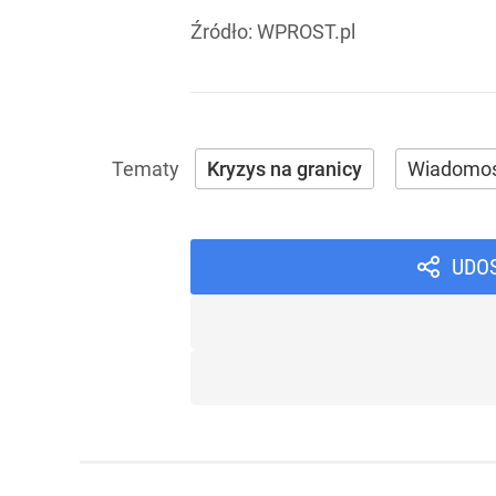
Źródło:
WPROST.pl
Kryzys na granicy
Wiadomoś
UDO