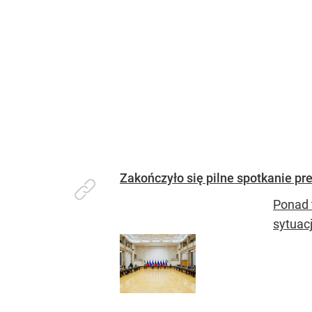
Zakończyło się pilne spotkanie pr
Ponad 
sytuac