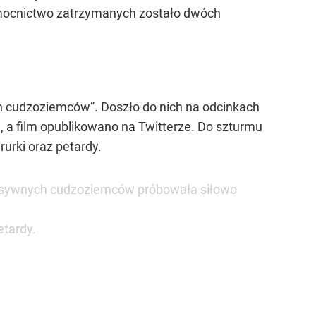
pomocnictwo zatrzymanych zostało dwóch
h cudzoziemców”
. Doszło do nich na odcinkach
, a film opublikowano na Twitterze. Do szturmu
rurki oraz petardy.
resywnych cudzoziemców próbowała siłowo
etardy.