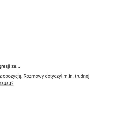
esji ze...
z opozycją. Rozmowy dotyczył m.in. trudnej
ensusu?