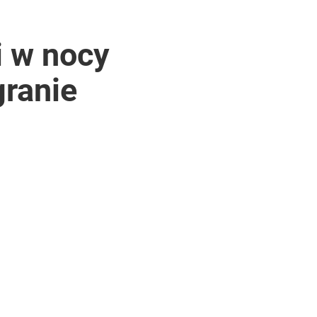
i w nocy
granie