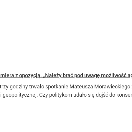
emiera z opozycją. „Należy brać pod uwagę możliwość agr
trzy godziny trwało spotkanie Mateusza Morawieckiego 
ji geopolitycznej. Czy politykom udało się dojść do kons