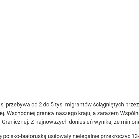
si przebywa od 2 do 5 tys. migrantów ściągniętych prze
kiej. Wschodniej granicy naszego kraju, a zarazem Wspóln
aży Granicznej. Z najnowszych doniesień wynika, że minion
cę polsko-białoruską usiłowały nielegalnie przekroczyć 