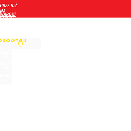
PRZEJDŹ
Udostępnij
0
Skomentuj
NA
WPROST
STRONĘ
GŁÓWNĄ
WIADOMOŚCI
POLITYKA
BIZNES
DOM
ZDROWIE
ROZRYWKA
TYGOD
„Nie chodzi o zemstę”. Mocny apel w sprawie ofiar 
SUBSKRYBUJ
dodaj
ZALOGUJ
Opus Dei reaguje ws. sensacyjnego tropu dotycz
SZUKAJ
MENU
1
Olbrychski napisał list do Tuska, doszło do interw
dodaj