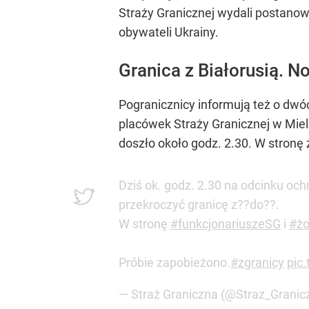
Straży Granicznej wydali postano
obywateli Ukrainy.
Granica z Białorusią. 
Pogranicznicy informują też o dwó
placówek Straży Granicznej w Miel
doszło około godz. 2.30. W stronę 
Dziś ok. godz. 2.30 na odcinku o
przekroczyć granicę z??do??.
W stronę
#funkcjonariuszeSG
i
#żo
Próbie zapobieżono.
#zgranicy
pic
— Straż Graniczna (@Straz_Granic