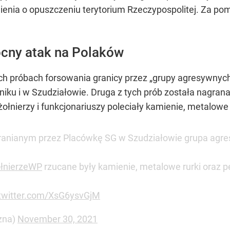
wienia o opuszczeniu terytorium Rzeczypospolitej. Za 
Nocny atak na Polaków
ch próbach forsowania granicy przez
„grupy agresywnyc
niku i w Szudziałowie. Druga z tych prób została nagrana
żołnierzy i funkcjonariuszy poleciały kamienie, metalowe 
chranianym przez Placówkę SG w Szudziałowie grupa ag
łnierzeWP
rzucane były kamienie, metalowe rurki oraz p
.twitter.com/XsG6ysvGjM
zna)
November 30, 2021