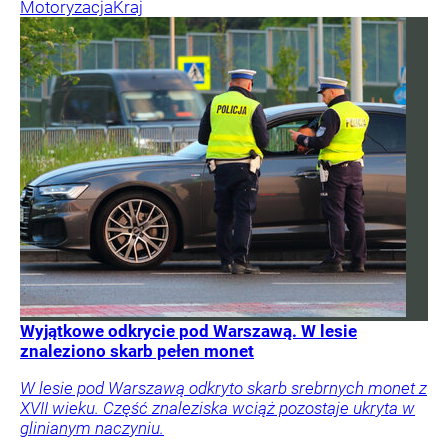
Motoryzacja
Kraj
Wyjątkowe odkrycie pod Warszawą. W lesie
znaleziono skarb pełen monet
W lesie pod Warszawą odkryto skarb srebrnych monet z
XVII wieku. Część znaleziska wciąż pozostaje ukryta w
glinianym naczyniu.