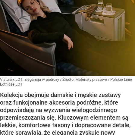
Vistula x LOT: Elegancja w podróży
/ Źródło:
Materiały prasowe
/
Polskie Linie
Lotnicze LOT
Kolekcja obejmuje damskie i męskie zestawy
oraz funkcjonalne akcesoria podróżne, które
odpowiadają na wyzwania wielogodzinnego
przemieszczania się. Kluczowym elementem są
lekkie, komfortowe fasony i dopracowane detale,
które sprawiają, że elegancja zyskuje nowy