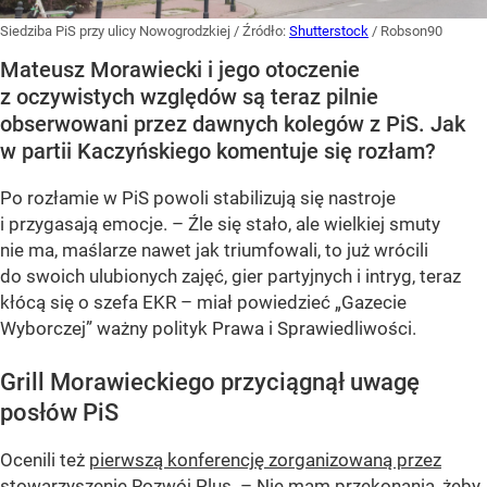
Siedziba PiS przy ulicy Nowogrodzkiej
/ Źródło:
Shutterstock
/
Robson90
Mateusz Morawiecki i jego otoczenie
z oczywistych względów są teraz pilnie
obserwowani przez dawnych kolegów z PiS. Jak
w partii Kaczyńskiego komentuje się rozłam?
Po rozłamie w PiS powoli stabilizują się nastroje
i przygasają emocje. – Źle się stało, ale wielkiej smuty
nie ma, maślarze nawet jak triumfowali, to już wrócili
do swoich ulubionych zajęć, gier partyjnych i intryg, teraz
kłócą się o szefa EKR – miał powiedzieć „Gazecie
Wyborczej” ważny polityk Prawa i Sprawiedliwości.
Grill Morawieckiego przyciągnął uwagę
posłów PiS
Ocenili też
pierwszą konferencję zorganizowaną przez
stowarzyszenie Rozwój Plus
. – Nie mam przekonania, żeby