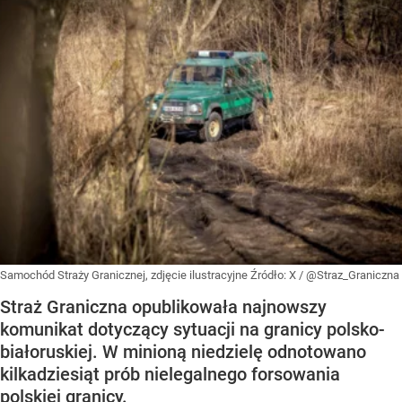
Samochód Straży Granicznej, zdjęcie ilustracyjne
Źródło:
X
/
@Straz_Graniczna
Straż Graniczna opublikowała najnowszy
komunikat dotyczący sytuacji na granicy polsko-
białoruskiej. W minioną niedzielę odnotowano
kilkadziesiąt prób nielegalnego forsowania
polskiej granicy.