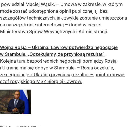
powiedział Maciej Wąsik. – Umowa w zakresie, w którym
może zostać udostępniona opinii publicznej tj. bez
szczegółów technicznych, jak zwykle zostanie umieszczona
na naszej stronie internetowej – dodał wiceszef
Ministerstwa Spraw Wewnętrznych i Administracji.
Wojna Rosja – Ukraina. Ławrow potwierdza negocjacje
w Stambule. „Oczekujemy, że przyniosą rezultat”
Kolejna tura bezpośrednich negocjacji pomiędzy Rosją
i Ukrainą ma się odbyć w Stambule. – Rosja oczekuje,
że negocjacje z Ukrainą przyniosą rezultat – poinformował
szef rosyjskiego MSZ Siergiej Ławrow.