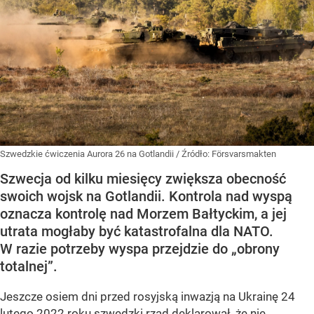
Szwedzkie ćwiczenia Aurora 26 na Gotlandii
/ Źródło:
Försvarsmakten
Szwecja od kilku miesięcy zwiększa obecność
swoich wojsk na Gotlandii. Kontrola nad wyspą
oznacza kontrolę nad Morzem Bałtyckim, a jej
utrata mogłaby być katastrofalna dla NATO.
W razie potrzeby wyspa przejdzie do „obrony
totalnej”.
Jeszcze osiem dni przed rosyjską inwazją na Ukrainę 24
lutego 2022 roku szwedzki rząd deklarował, że nie