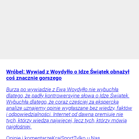
Wróbel: Wywiad z Woydyłło o Idze Świątek obnażył
coś znacznie gorszego
Burza po wywiadzie z Ewą Woydyłło nie wybuchła
dlatego, że padły kontrowersyjne słowa o Idze Świątek.
Wybuchła dlatego, że coraz częściej za ekspercką
analizę uznajemy opinie wygłaszane bez wiedzy, faktów
i odpowiedzialności. Internet od dawna premiuje nie
tych, którzy wiedzą najwięcej, lecz tych, którzy mówią
najgłośniej.
Opinie i komentarze
Kraj
Sport
Tylko u Nas