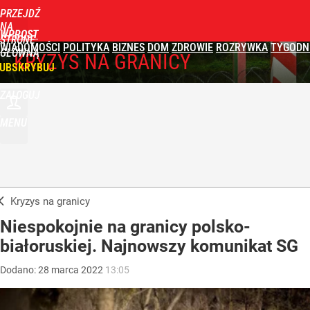
PRZEJDŹ
NA
WPROST
STRONĘ
WIADOMOŚCI
POLITYKA
BIZNES
DOM
ZDROWIE
ROZRYWKA
TYGODN
GŁÓWNĄ
KRYZYS NA GRANICY
UBSKRYBUJ
ZALOGUJ
MENU
Kryzys na granicy
Niespokojnie na granicy polsko-
białoruskiej. Najnowszy komunikat SG
Dodano:
28
marca
2022
13:05