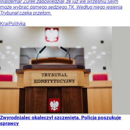
Waldemar Żurek zapowiedział, że już we wrześniu Sejm
może wybrać ósmego sędziego TK. Według niego jesienią
Trybunał czeka przełom.
Kraj
Polityka
Zwyrodnialec okaleczył szczenięta. Policja poszukuje
sprawcy