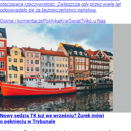
otaczającą rzeczywistość. Zwłaszcza gdy przez wiele lat
odpowiadało się za bezpieczeństwo państwa.
Opinie i komentarze
Polityka
Kraj
Świat
Tylko u Nas
Nowy sędzia TK już we wrześniu? Żurek mówi
o pęknięciu w Trybunale