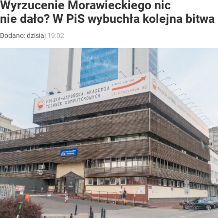
Wyrzucenie Morawieckiego nic
nie dało? W PiS wybuchła kolejna bitwa
Dodano:
dzisiaj
19:02