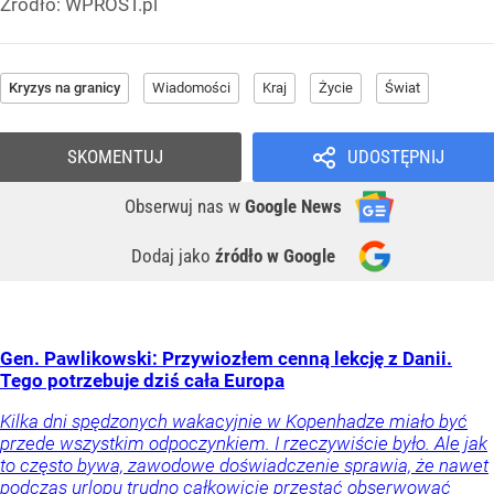
Źródło:
WPROST.pl
Kryzys na granicy
Wiadomości
Kraj
Życie
Świat
SKOMENTUJ
UDOSTĘPNIJ
Obserwuj nas
w
Google News
Dodaj jako
źródło w Google
Gen. Pawlikowski: Przywiozłem cenną lekcję z Danii.
Tego potrzebuje dziś cała Europa
Kilka dni spędzonych wakacyjnie w Kopenhadze miało być
przede wszystkim odpoczynkiem. I rzeczywiście było. Ale jak
to często bywa, zawodowe doświadczenie sprawia, że nawet
podczas urlopu trudno całkowicie przestać obserwować