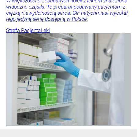
W większości przebadanych fiolek z lekiem znaleziono
widoczne cząstki. To preparat podawany pacjentom z
ciężką niewydolnością serca. GIF natychmiast wycofał
jego jedyną serię dostępną w Polsce.
Strefa Pacjenta
Leki