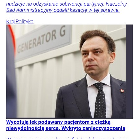
nadzieje na odzyskanie subwencji partyjnej. Naczelny
Sąd Administracyjny oddalił kasację w tej sprawie.
Kraj
Polityka
Wycofują lek podawany pacjentom z ciężką
niewydolnością serca. Wykryto zanieczyszczenia