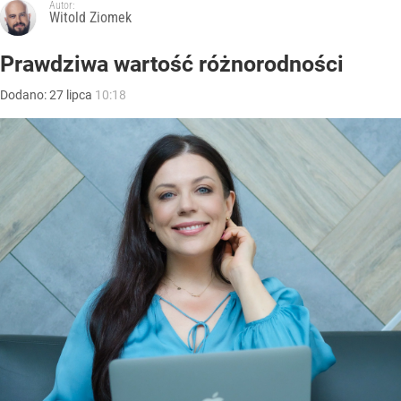
Autor:
Witold Ziomek
Prawdziwa wartość różnorodności
Dodano:
27
lipca
10:18