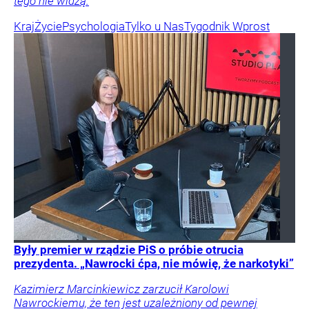
tego nie widzą.
Kraj
Życie
Psychologia
Tylko u Nas
Tygodnik Wprost
Były premier w rządzie PiS o próbie otrucia
prezydenta. „Nawrocki ćpa, nie mówię, że narkotyki”
Kazimierz Marcinkiewicz zarzucił Karolowi
Nawrockiemu, że ten jest uzależniony od pewnej