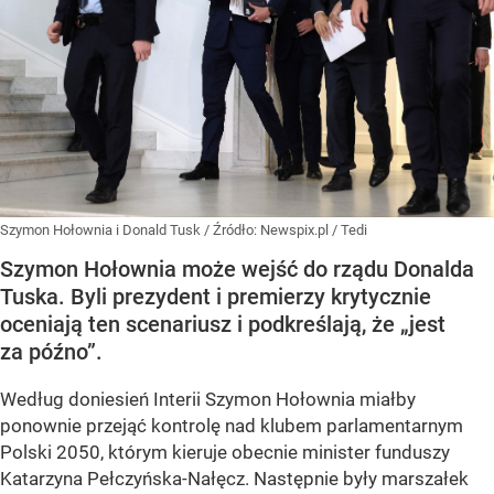
Szymon Hołownia i Donald Tusk
/ Źródło:
Newspix.pl
/
Tedi
Szymon Hołownia może wejść do rządu Donalda
Tuska. Byli prezydent i premierzy krytycznie
oceniają ten scenariusz i podkreślają, że „jest
za późno”.
Według doniesień Interii Szymon Hołownia miałby
ponownie przejąć kontrolę nad klubem parlamentarnym
Polski 2050, którym kieruje obecnie minister funduszy
Katarzyna Pełczyńska-Nałęcz. Następnie były marszałek