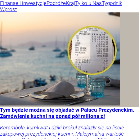
Finanse i inwestycje
Podróże
Kraj
Tylko u Nas
Tygodnik
Wprost
Tym będzie można się objadać w Pałacu Prezydenckim.
Zamówienia kuchni na ponad pół miliona zł
Karambola, kumkwat i dziki brokuł znalazły się na liście
zakupowej prezydenckiej kuchni. Maksymalna wartość