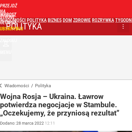
PRZEJDŹ
NA
WPROST
STRONĘ
WIADOMOŚCI
POLITYKA
BIZNES
DOM
ZDROWIE
ROZRYWKA
TYGODN
GŁÓWNĄ
POLITYKA
UBSKRYBUJ
ZALOGUJ
MENU
Wiadomości
/
Polityka
Wojna Rosja – Ukraina. Ławrow
potwierdza negocjacje w Stambule.
„Oczekujemy, że przyniosą rezultat”
Dodano:
28
marca
2022
12:11