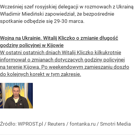
Wcześniej szef rosyjskiej delegacji w rozmowach z Ukrainą
Władimir Miediński zapowiedział, że bezpośrednie
spotkanie odbędzie się 29-30 marca.
Wojna na Ukrainie. Witalij Kliczko o zmianie długość
godziny policyjnej w Kijowie
W ostatni ostatnich dniach Witalij Kliczko kilkukrotnie
informował o zmianach dotyczących godziny policyjnej
na terenie Kijowa. Po weekendowym zamieszaniu doszło
do kolejnych korekt w tym zakresie.
Źródło:
WPROST.pl
/
Reuters / fontanka.ru / Smotri Media