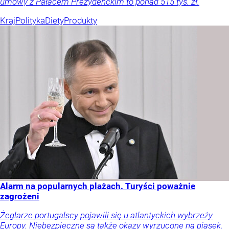
umowy z Pałacem Prezydenckim to ponad 515 tys. zł.
Kraj
Polityka
Diety
Produkty
Alarm na popularnych plażach. Turyści poważnie
zagrożeni
Żeglarze portugalscy pojawili się u atlantyckich wybrzeży
Europy. Niebezpieczne są także okazy wyrzucone na piasek.