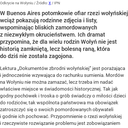
Odkrycie na Wołyniu
/ Źródło:
X
/
IPN
W Buenos Aires potomkowie ofiar rzezi wołyńskiej
wciąż pokazują rodzinne zdjęcia i listy,
wspominając bliskich zamordowanych
z niezwykłym okrucieństwem. Ich dramat
przypomina, że dla wielu rodzin Wołyń nie jest
historią zamkniętą, lecz bolesną raną, która
do dziś nie została zagojona.
Lektura „Dokumentów zbrodni wołyńskiej” jest porażająca
i jednocześnie wzywająca do rachunku sumienia. Mordów
na Wołyniu nie można zamazać, lecz trzeba im nadać
właściwe miejsce w świadomości historycznej. Tak jak
godny pochówek i troska o grób świadczy o miłości dzieci
do rodziców, tak wspólnota państwowa ma obowiązek
zatroszczyć się o swoich pomordowanych obywateli
i godnie ich pochować. Przypomnienie o rzezi wołyńskiej
i rzeczywiste rozwiązanie problemu jest zobowiązaniem