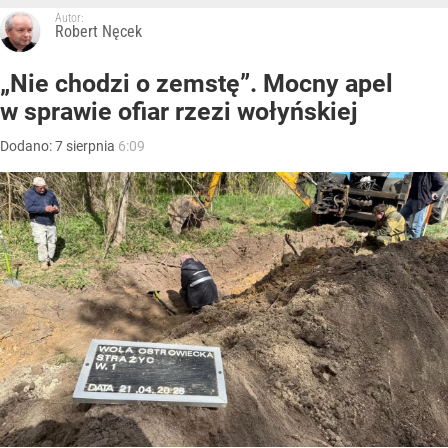
Autor:
Robert Nęcek
„Nie chodzi o zemstę”. Mocny apel
w sprawie ofiar rzezi wołyńskiej
Dodano:
7
sierpnia
6:09