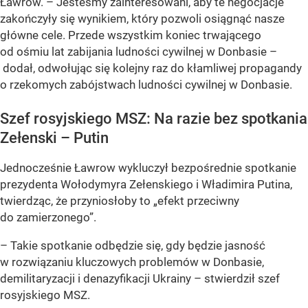
Ławrow. –
Jesteśmy zainteresowani, aby te negocjacje
zakończyły się wynikiem, który pozwoli osiągnąć nasze
główne cele. Przede wszystkim koniec trwającego
od ośmiu lat zabijania ludności cywilnej w Donbasie
–
dodał, odwołując się kolejny raz do kłamliwej propagandy
o rzekomych zabójstwach ludności cywilnej w Donbasie.
Szef rosyjskiego MSZ: Na razie bez spotkania
Zełenski – Putin
Jednocześnie Ławrow wykluczył bezpośrednie spotkanie
prezydenta Wołodymyra Zełenskiego i Władimira Putina,
twierdząc, że przyniosłoby to „efekt przeciwny
do zamierzonego”.
–
Takie spotkanie odbędzie się, gdy będzie jasność
w rozwiązaniu kluczowych problemów w Donbasie,
demilitaryzacji i denazyfikacji Ukrainy
– stwierdził szef
rosyjskiego MSZ.