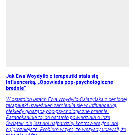
Jak Ewa Woydyłło z terapeutki stała się
influencerką. „Opowiada pop-psychologiczne
brednie”
W ostatnich latach Ewa Woydyłło-Osiatyńska z cenionej
terapeutki uzależnień zamieniła się w influencerkę,
niekiedy głoszącą pop-psychologiczne brednie.
Paradoksalnie to, co ostatnio powiedziała o Idze
Świątek, nie jest ani najbardziej kontrowersyjne, ani
najgroźniejsze. Problem w tym, że wszyscy udawali, że