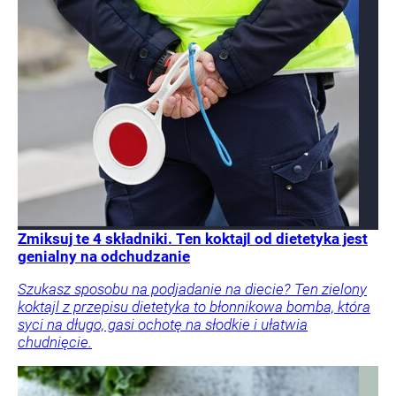
Zmiksuj te 4 składniki. Ten koktajl od dietetyka jest
genialny na odchudzanie
Szukasz sposobu na podjadanie na diecie? Ten zielony
koktajl z przepisu dietetyka to błonnikowa bomba, która
syci na długo, gasi ochotę na słodkie i ułatwia
chudnięcie.