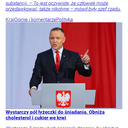
substancji. – To jest oczywiste, że człowiek może
przedawkować, także nikotynę – mówił były szef rządu.
Kraj
Opinie i komentarze
Polityka
Wystarczy pół łyżeczki do śniadania. Obniża
cholesterol i cukier we krwi