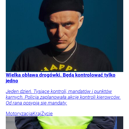
Wielka obława drogówki. Będą kontrolować tylko
jedno
Jeden dzień. Tysiące kontroli, mandatów i punktów
karnych. Policja zaplanowała akcję kontroli kierowców.
Od rana posypią się mandaty.
Motoryzacja
Kraj
Życie