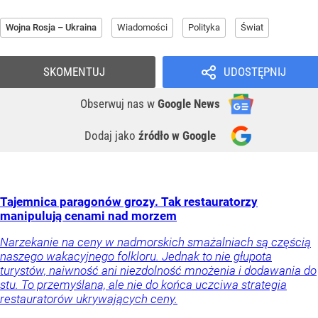
Wojna Rosja – Ukraina
Wiadomości
Polityka
Świat
SKOMENTUJ
UDOSTĘPNIJ
Obserwuj nas
w
Google News
Dodaj jako
źródło w Google
Tajemnica paragonów grozy. Tak restauratorzy
manipulują cenami nad morzem
Narzekanie na ceny w nadmorskich smażalniach są częścią
naszego wakacyjnego folkloru. Jednak to nie głupota
turystów, naiwność ani niezdolność mnożenia i dodawania do
stu. To przemyślana, ale nie do końca uczciwa strategia
restauratorów ukrywających ceny.