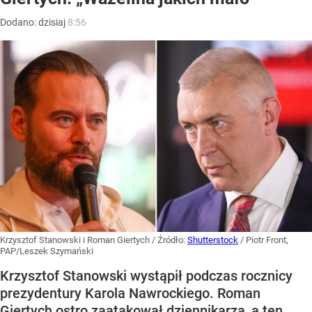
Dodano:
dzisiaj
8:56
Krzysztof Stanowski i Roman Giertych
/ Źródło:
Shutterstock
/
Piotr Front,
PAP/Leszek Szymański
Krzysztof Stanowski wystąpił podczas rocznicy
prezydentury Karola Nawrockiego. Roman
Giertych ostro zaatakował dziennikarza, a ten