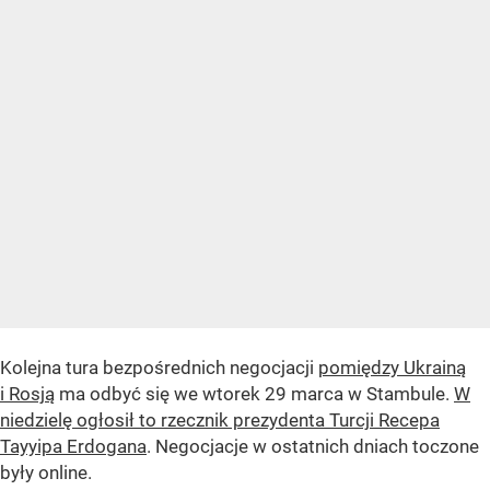
Kolejna tura bezpośrednich negocjacji
pomiędzy Ukrainą
i Rosją
ma odbyć się we wtorek 29 marca w Stambule.
W
niedzielę ogłosił to rzecznik prezydenta Turcji Recepa
Tayyipa Erdogana
. Negocjacje w ostatnich dniach toczone
były online.