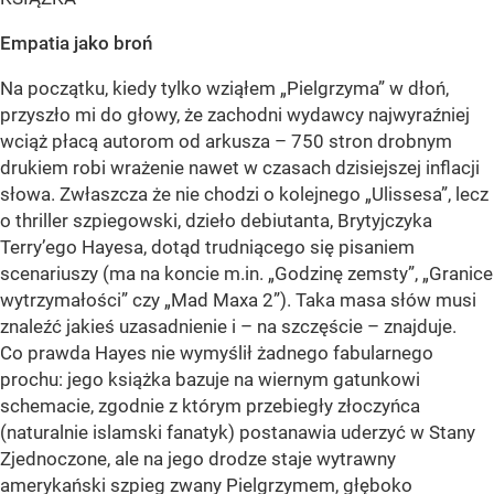
Empatia jako broń
Na początku, kiedy tylko wziąłem „Pielgrzyma” w dłoń,
przyszło mi do głowy, że zachodni wydawcy najwyraźniej
wciąż płacą autorom od arkusza – 750 stron drobnym
drukiem robi wrażenie nawet w czasach dzisiejszej inflacji
słowa. Zwłaszcza że nie chodzi o kolejnego „Ulissesa”, lecz
o thriller szpiegowski, dzieło debiutanta, Brytyjczyka
Terry’ego Hayesa, dotąd trudniącego się pisaniem
scenariuszy (ma na koncie m.in. „Godzinę zemsty”, „Granice
wytrzymałości” czy „Mad Maxa 2”). Taka masa słów musi
znaleźć jakieś uzasadnienie i – na szczęście – znajduje.
Co prawda Hayes nie wymyślił żadnego fabularnego
prochu: jego książka bazuje na wiernym gatunkowi
schemacie, zgodnie z którym przebiegły złoczyńca
(naturalnie islamski fanatyk) postanawia uderzyć w Stany
Zjednoczone, ale na jego drodze staje wytrawny
amerykański szpieg zwany Pielgrzymem, głęboko