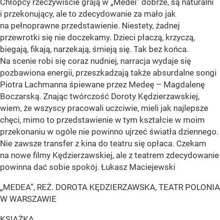
Chłopcy rzeczywiście grają w „Medei” dobrze, są naturalni
i przekonujący, ale to zdecydowanie za mało jak
na pełnoprawne przedstawienie. Niestety, żadnej
przewrotki się nie doczekamy. Dzieci płaczą, krzyczą,
biegają, fikają, narzekają, śmieją się. Tak bez końca.
Na scenie robi się coraz nudniej, narracja wydaje się
pozbawiona energii, przeszkadzają także absurdalne songi
Piotra Lachmanna śpiewane przez Medeę – Magdalenę
Boczarską. Znając twórczość Doroty Kędzierzawskiej,
wiem, że wszyscy pracowali uczciwie, mieli jak najlepsze
chęci, mimo to przedstawienie w tym kształcie w moim
przekonaniu w ogóle nie powinno ujrzeć światła dziennego.
Nie zawsze transfer z kina do teatru się opłaca. Czekam
na nowe filmy Kędzierzawskiej, ale z teatrem zdecydowanie
powinna dać sobie spokój. Łukasz Maciejewski
„MEDEA”, REŻ. DOROTA KĘDZIERZAWSKA, TEATR POLONIA
W WARSZAWIE
KSIĄŻKA