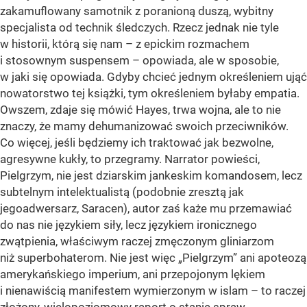
zakamuflowany samotnik z poranioną duszą, wybitny
specjalista od technik śledczych. Rzecz jednak nie tyle
w historii, którą się nam – z epickim rozmachem
i stosownym suspensem – opowiada, ale w sposobie,
w jaki się opowiada. Gdyby chcieć jednym określeniem ująć
nowatorstwo tej książki, tym określeniem byłaby empatia.
Owszem, zdaje się mówić Hayes, trwa wojna, ale to nie
znaczy, że mamy dehumanizować swoich przeciwników.
Co więcej, jeśli będziemy ich traktować jak bezwolne,
agresywne kukły, to przegramy. Narrator powieści,
Pielgrzym, nie jest dziarskim jankeskim komandosem, lecz
subtelnym intelektualistą (podobnie zresztą jak
jegoadwersarz, Saracen), autor zaś każe mu przemawiać
do nas nie językiem siły, lecz językiem ironicznego
zwątpienia, właściwym raczej zmęczonym gliniarzom
niż superbohaterom. Nie jest więc „Pielgrzym” ani apoteozą
amerykańskiego imperium, ani przepojonym lękiem
i nienawiścią manifestem wymierzonym w islam – to raczej