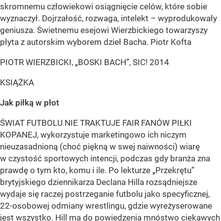
skromnemu człowiekowi osiągnięcie celów, które sobie
wyznaczył. Dojrzałość, rozwaga, intelekt – wyprodukowały
geniusza. Świetnemu esejowi Wierzbickiego towarzyszy
płyta z autorskim wyborem dzieł Bacha. Piotr Kofta
PIOTR WIERZBICKI, „BOSKI BACH”, SIC! 2014
KSIĄŻKA
Jak piłką w płot
ŚWIAT FUTBOLU NIE TRAKTUJE FAIR FANÓW PIŁKI
KOPANEJ, wykorzystuje marketingowo ich niczym
nieuzasadnioną (choć piękną w swej naiwności) wiarę
w czystość sportowych intencji, podczas gdy branża zna
prawdę o tym kto, komu i ile. Po lekturze „Przekrętu”
brytyjskiego dziennikarza Declana Hilla rozsądniejsze
wydaje się raczej postrzeganie futbolu jako specyficznej,
22-osobowej odmiany wrestlingu, gdzie wyreżyserowane
jest wszystko. Hill ma do powiedzenia mnóstwo ciekawych