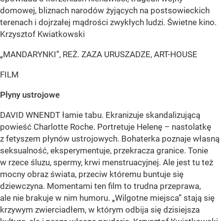
domowej, bliznach narodów żyjących na postsowieckich
terenach i dojrzałej mądrości zwykłych ludzi. Świetne kino.
Krzysztof Kwiatkowski
„MANDARYNKI”, REŻ. ZAZA URUSZADZE, ART-HOUSE
FILM
Płyny ustrojowe
DAVID WNENDT łamie tabu. Ekranizuje skandalizującą
powieść Charlotte Roche. Portretuje Helenę – nastolatkę
z fetyszem płynów ustrojowych. Bohaterka poznaje własną
seksualność, eksperymentuje, przekracza granice. Tonie
w rzece śluzu, spermy, krwi menstruacyjnej. Ale jest tu też
mocny obraz świata, przeciw któremu buntuje się
dziewczyna. Momentami ten film to trudna przeprawa,
ale nie brakuje w nim humoru. „Wilgotne miejsca” stają się
krzywym zwierciadłem, w którym odbija się dzisiejsza