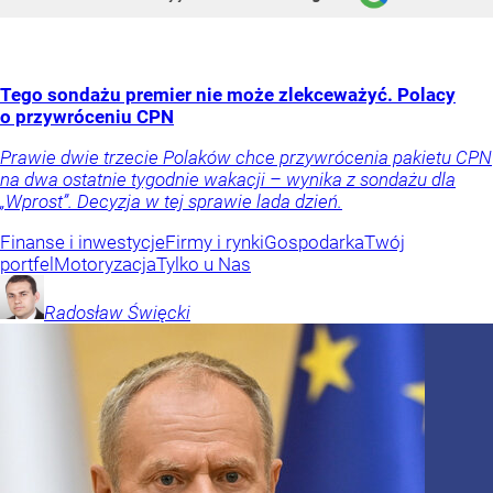
Tego sondażu premier nie może zlekceważyć. Polacy
o przywróceniu CPN
Prawie dwie trzecie Polaków chce przywrócenia pakietu CPN
na dwa ostatnie tygodnie wakacji – wynika z sondażu dla
„Wprost”. Decyzja w tej sprawie lada dzień.
Finanse i inwestycje
Firmy i rynki
Gospodarka
Twój
portfel
Motoryzacja
Tylko u Nas
Radosław
Święcki