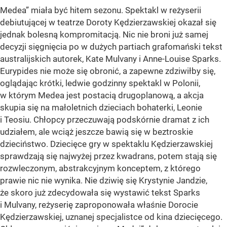
Medea” miała być hitem sezonu. Spektakl w reżyserii
debiutującej w teatrze Doroty Kędzierzawskiej okazał się
jednak bolesną kompromitacją. Nic nie broni już samej
decyzji sięgnięcia po w dużych partiach grafomański tekst
australijskich autorek, Kate Mulvany i Anne-Louise Sparks.
Eurypides nie może się obronić, a zapewne zdziwiłby się,
oglądając krótki, ledwie godzinny spektakl w Polonii,
w którym Medea jest postacią drugoplanową, a akcja
skupia się na małoletnich dzieciach bohaterki, Leonie
i Teosiu. Chłopcy przeczuwają podskórnie dramat z ich
udziałem, ale wciąż jeszcze bawią się w beztroskie
dzieciństwo. Dziecięce gry w spektaklu Kędzierzawskiej
sprawdzają się najwyżej przez kwadrans, potem stają się
rozwleczonym, abstrakcyjnym konceptem, z którego
prawie nic nie wynika. Nie dziwię się Krystynie Jandzie,
że skoro już zdecydowała się wystawić tekst Sparks
i Mulvany, reżyserię zaproponowała właśnie Dorocie
Kędzierzawskiej, uznanej specjalistce od kina dziecięcego.