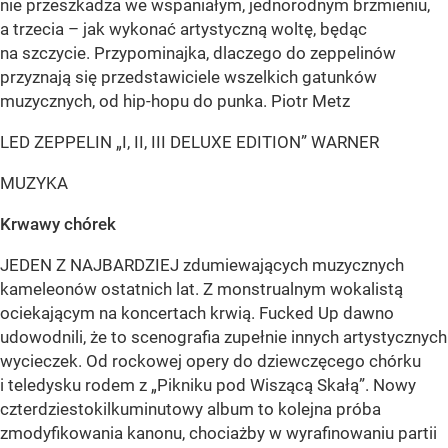
nie przeszkadza we wspaniałym, jednorodnym brzmieniu,
a trzecia – jak wykonać artystyczną woltę, będąc
na szczycie. Przypominajka, dlaczego do zeppelinów
przyznają się przedstawiciele wszelkich gatunków
muzycznych, od hip-hopu do punka. Piotr Metz
LED ZEPPELIN „I, II, III DELUXE EDITION” WARNER
MUZYKA
Krwawy chórek
JEDEN Z NAJBARDZIEJ zdumiewających muzycznych
kameleonów ostatnich lat. Z monstrualnym wokalistą
ociekającym na koncertach krwią. Fucked Up dawno
udowodnili, że to scenografia zupełnie innych artystycznych
wycieczek. Od rockowej opery do dziewczęcego chórku
i teledysku rodem z „Pikniku pod Wiszącą Skałą”. Nowy
czterdziestokilkuminutowy album to kolejna próba
zmodyfikowania kanonu, chociażby w wyrafinowaniu partii