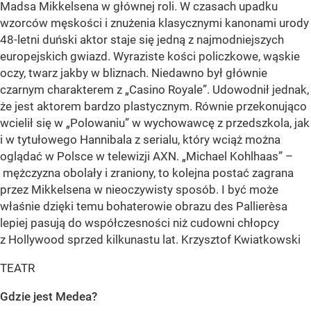
Madsa Mikkelsena w głównej roli. W czasach upadku
wzorców męskości i znużenia klasycznymi kanonami urody
48-letni duński aktor staje się jedną z najmodniejszych
europejskich gwiazd. Wyraziste kości policzkowe, wąskie
oczy, twarz jakby w bliznach. Niedawno był głównie
czarnym charakterem z „Casino Royale”. Udowodnił jednak,
że jest aktorem bardzo plastycznym. Równie przekonująco
wcielił się w „Polowaniu” w wychowawcę z przedszkola, jak
i w tytułowego Hannibala z serialu, który wciąż można
oglądać w Polsce w telewizji AXN. „Michael Kohlhaas” –
mężczyzna obolały i zraniony, to kolejna postać zagrana
przez Mikkelsena w nieoczywisty sposób. I być może
właśnie dzięki temu bohaterowie obrazu des Pallierèsa
lepiej pasują do współczesności niż cudowni chłopcy
z Hollywood sprzed kilkunastu lat. Krzysztof Kwiatkowski
TEATR
Gdzie jest Medea?