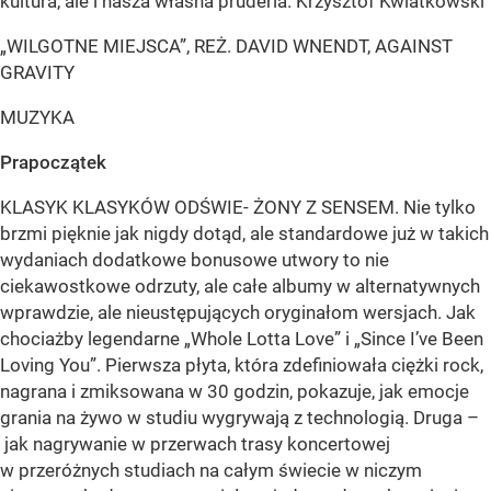
kultura, ale i nasza własna pruderia. Krzysztof Kwiatkowski
„WILGOTNE MIEJSCA”, REŻ. DAVID WNENDT, AGAINST
GRAVITY
MUZYKA
Prapoczątek
KLASYK KLASYKÓW ODŚWIE- ŻONY Z SENSEM. Nie tylko
brzmi pięknie jak nigdy dotąd, ale standardowe już w takich
wydaniach dodatkowe bonusowe utwory to nie
ciekawostkowe odrzuty, ale całe albumy w alternatywnych
wprawdzie, ale nieustępujących oryginałom wersjach. Jak
chociażby legendarne „Whole Lotta Love” i „Since I’ve Been
Loving You”. Pierwsza płyta, która zdefiniowała ciężki rock,
nagrana i zmiksowana w 30 godzin, pokazuje, jak emocje
grania na żywo w studiu wygrywają z technologią. Druga –
jak nagrywanie w przerwach trasy koncertowej
w przeróżnych studiach na całym świecie w niczym