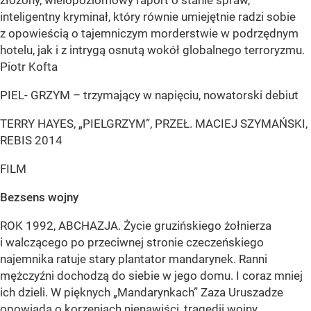
złożony, wielopoziomowy raport o stanie spraw,
inteligentny kryminał, który równie umiejętnie radzi sobie
z opowieścią o tajemniczym morderstwie w podrzędnym
hotelu, jak i z intrygą osnutą wokół globalnego terroryzmu.
Piotr Kofta
PIEL- GRZYM – trzymający w napięciu, nowatorski debiut
TERRY HAYES, „PIELGRZYM”, PRZEŁ. MACIEJ SZYMAŃSKI,
REBIS 2014
FILM
Bezsens wojny
ROK 1992, ABCHAZJA. Życie gruzińskiego żołnierza
i walczącego po przeciwnej stronie czeczeńskiego
najemnika ratuje stary plantator mandarynek. Ranni
mężczyźni dochodzą do siebie w jego domu. I coraz mniej
ich dzieli. W pięknych „Mandarynkach” Zaza Uruszadze
opowiada o korzeniach nienawiści, tragedii wojny