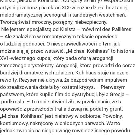
Kleista „Michael Kohlhaas”. Co łączy te filmy? Współcześni
artyści przenoszą na ekran XIX-wieczne dzieła bez taniej,
melodramatycznej scenografii i tandetnych westchnień.
Tworzą świat mroczny, posępny, niebezpieczny. –
Nie jestem specjalistą od Kleista – mówi mi des Pallières.
– Ale znalazłem w romantycznym tekście opowieść
o ludzkiej godności. O niesprawiedliwości i o tym, jak
można się jej przeciwstawić. „Michael Kohlhaas” to historia
XVI­ -wiecznego kupca, który pada ofiarą arogancji
zamożnego arystokraty. Arogancji, która prowadzi do coraz
bardziej dramatycznych zdarzeń. Kohlhaas staje na czele
rewolty. Reżyser nie ukrywa, że bezpośrednim impulsem
do zrealizowania dzieła był ostatni kryzys. – Pierwszym
państwem, które kupiło film do dystrybucji, była Grecja –
podkreśla. – To mnie utwierdziło w przekonaniu, że ta
opowieść z przeszłości trafia dzisiaj na podatny grunt.
„Michael Kohlhaas” jest niełatwy w odbiorze. Powolny,
kostiumowy, nakręcony w chłodnych barwach. Warto
jednak zwrócić na niego uwagę również z innego powodu.