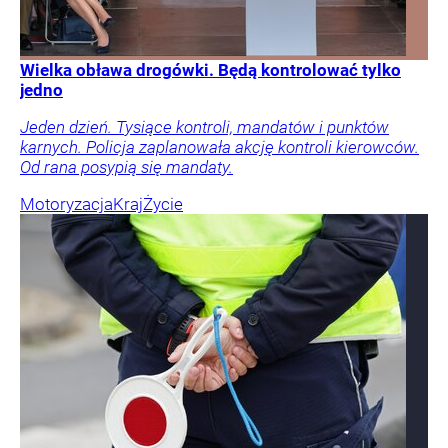
Wielka obława drogówki. Będą kontrolować tylko
jedno
Jeden dzień. Tysiące kontroli, mandatów i punktów
karnych. Policja zaplanowała akcję kontroli kierowców.
Od rana posypią się mandaty.
Motoryzacja
Kraj
Życie