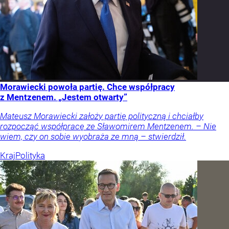
Morawiecki powoła partię. Chce współpracy
z Mentzenem. „Jestem otwarty”
Mateusz Morawiecki założy partię polityczną i chciałby
rozpocząć współpracę ze Sławomirem Mentzenem. – Nie
wiem, czy on sobie wyobraża ze mną – stwierdził.
Kraj
Polityka