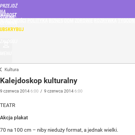
PRZEJDŹ
NA
WPROST
STRONĘ
WIADOMOŚCI
POLITYKA
BIZNES
DOM
ZDROWIE
ROZRYWKA
TYGODN
GŁÓWNĄ
UBSKRYBUJ
ZALOGUJ
MENU
Kultura
Kalejdoskop kulturalny
9
czerwca
2014
6:00
/
9
czerwca
2014
6:00
TEATR
Akcja plakat
70 na 100 cm – niby nieduży format, a jednak wielki.