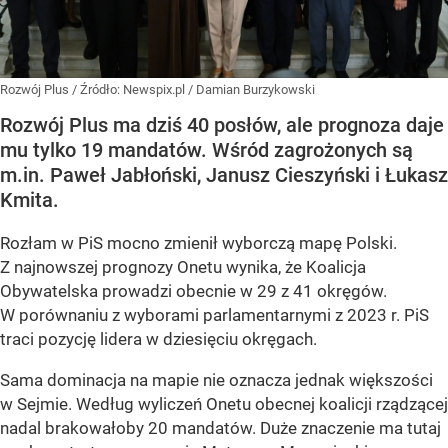
Rozwój Plus
/ Źródło:
Newspix.pl
/
Damian Burzykowski
Rozwój Plus ma dziś 40 posłów, ale prognoza daje
mu tylko 19 mandatów. Wśród zagrożonych są
m.in. Paweł Jabłoński, Janusz Cieszyński i Łukasz
Kmita.
Rozłam w PiS mocno zmienił wyborczą mapę Polski.
Z najnowszej prognozy Onetu wynika, że Koalicja
Obywatelska prowadzi obecnie w 29 z 41 okręgów.
W porównaniu z wyborami parlamentarnymi z 2023 r. PiS
traci pozycję lidera w dziesięciu okręgach.
Sama dominacja na mapie nie oznacza jednak większości
w Sejmie. Według wyliczeń Onetu obecnej koalicji rządzącej
nadal brakowałoby 20 mandatów. Duże znaczenie ma tutaj