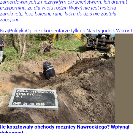
zamordowanych z niezwykłym okrucieństwem. Ich dramat
przypomina, że dla wielu rodzin Wołyń nie jest historią
zamkniętą, lecz bolesną raną, która do dziś nie została
zagojona.
Kraj
Polityka
Opinie i komentarze
Tylko u Nas
Tygodnik Wprost
Ile kosztowały obchody rocznicy Nawrockiego? Wpłynął
dokument