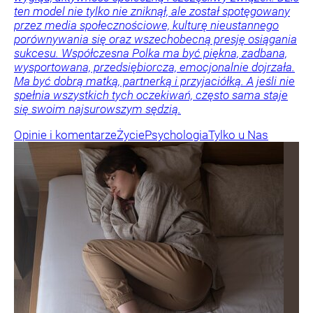
ten model nie tylko nie zniknął, ale został spotęgowany
przez media społecznościowe, kulturę nieustannego
porównywania się oraz wszechobecną presję osiągania
sukcesu. Współczesna Polka ma być piękna, zadbana,
wysportowana, przedsiębiorcza, emocjonalnie dojrzała.
Ma być dobrą matką, partnerką i przyjaciółką. A jeśli nie
spełnia wszystkich tych oczekiwań, często sama staje
się swoim najsurowszym sędzią.
Opinie i komentarze
Życie
Psychologia
Tylko u Nas