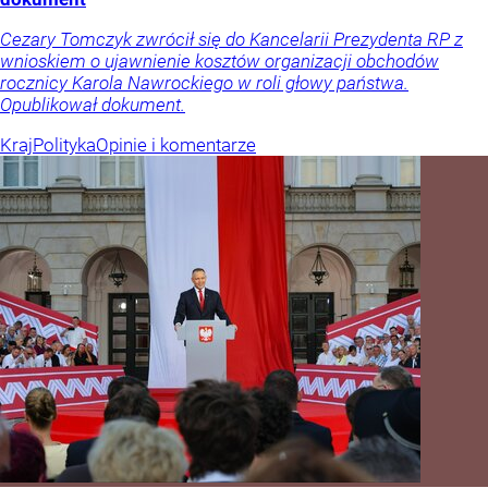
Cezary Tomczyk zwrócił się do Kancelarii Prezydenta RP z
wnioskiem o ujawnienie kosztów organizacji obchodów
rocznicy Karola Nawrockiego w roli głowy państwa.
Opublikował dokument.
Kraj
Polityka
Opinie i komentarze