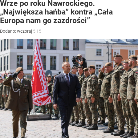
Wrze po roku Nawrockiego.
„Największa hańba” kontra „Cała
Europa nam go zazdrości”
Dodano:
wczoraj
5:15