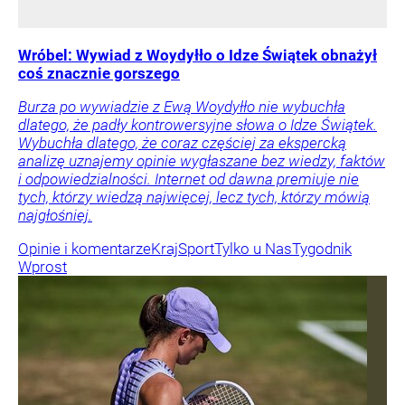
Wróbel: Wywiad z Woydyłło o Idze Świątek obnażył
coś znacznie gorszego
Burza po wywiadzie z Ewą Woydyłło nie wybuchła
dlatego, że padły kontrowersyjne słowa o Idze Świątek.
Wybuchła dlatego, że coraz częściej za ekspercką
analizę uznajemy opinie wygłaszane bez wiedzy, faktów
i odpowiedzialności. Internet od dawna premiuje nie
tych, którzy wiedzą najwięcej, lecz tych, którzy mówią
najgłośniej.
Opinie i komentarze
Kraj
Sport
Tylko u Nas
Tygodnik
Wprost