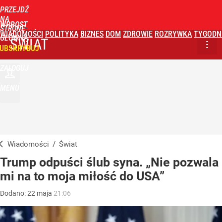
PRZEJDŹ
NA
WPROST
STRONĘ
WIADOMOŚCI
POLITYKA
BIZNES
DOM
ZDROWIE
ROZRYWKA
TYGODN
GŁÓWNĄ
ŚWIAT
UBSKRYBUJ
ZALOGUJ
MENU
Wiadomości
/
Świat
Trump odpuści ślub syna. „Nie pozwala
mi na to moja miłość do USA”
Dodano:
22
maja
21:06