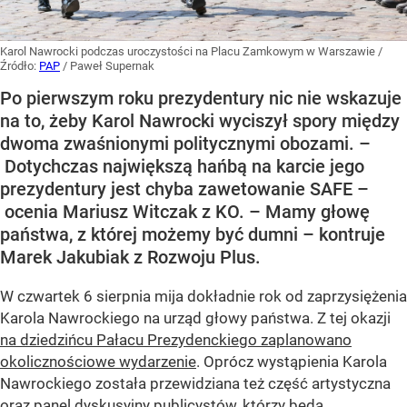
Karol Nawrocki podczas uroczystości na Placu Zamkowym w Warszawie
/
Źródło:
PAP
/
Paweł Supernak
Po pierwszym roku prezydentury nic nie wskazuje
na to, żeby Karol Nawrocki wyciszył spory między
dwoma zwaśnionymi politycznymi obozami. –
Dotychczas największą hańbą na karcie jego
prezydentury jest chyba zawetowanie SAFE –
ocenia Mariusz Witczak z KO. – Mamy głowę
państwa, z której możemy być dumni – kontruje
Marek Jakubiak z Rozwoju Plus.
W czwartek 6 sierpnia mija dokładnie rok od zaprzysiężenia
Karola Nawrockiego na urząd głowy państwa. Z tej okazji
na dziedzińcu Pałacu Prezydenckiego zaplanowano
okolicznościowe wydarzenie
. Oprócz wystąpienia Karola
Nawrockiego została przewidziana też część artystyczna
oraz panel dyskusyjny publicystów, którzy będą