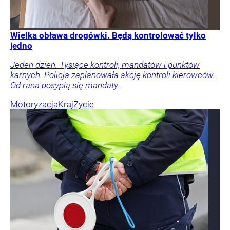
Wielka obława drogówki. Będą kontrolować tylko
jedno
Jeden dzień. Tysiące kontroli, mandatów i punktów
karnych. Policja zaplanowała akcję kontroli kierowców.
Od rana posypią się mandaty.
Motoryzacja
Kraj
Życie