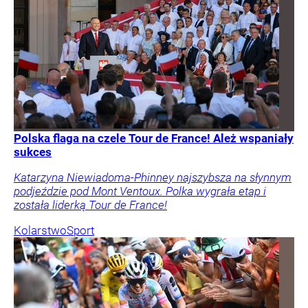
Polska flaga na czele Tour de France! Ależ wspaniały
sukces
Katarzyna Niewiadoma-Phinney najszybsza na słynnym
podjeździe pod Mont Ventoux. Polka wygrała etap i
została liderką Tour de France!
Kolarstwo
Sport