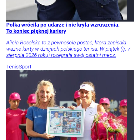
Polka wróciła po udarze i nie kryła wzruszenia.
To koniec pięknej kariery
Alicja Rosolska to z pewnością postać, która zapisała
ważne karty w dziejach polskiego tenisa. W piątek (tj. 7
sierpnia 2026 roku) rozegrała swój ostatni mecz.
Tenis
Sport