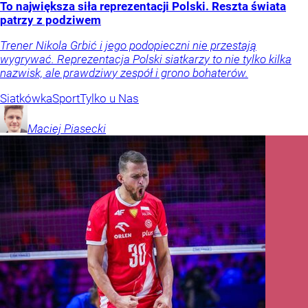
To największa siła reprezentacji Polski. Reszta świata
patrzy z podziwem
Trener Nikola Grbić i jego podopieczni nie przestają
wygrywać. Reprezentacja Polski siatkarzy to nie tylko kilka
nazwisk, ale prawdziwy zespół i grono bohaterów.
Siatkówka
Sport
Tylko u Nas
Maciej
Piasecki