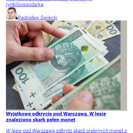
rynki
Gospodarka
Radosław
Święcki
Wyjątkowe odkrycie pod Warszawą. W lesie
znaleziono skarb pełen monet
W lesie pod Warszawą odkryto skarb srebrnych monet z