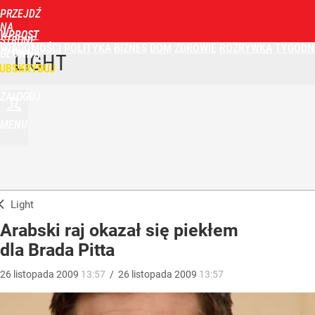
PRZEJDŹ
NA
WPROST
STRONĘ
WIADOMOŚCI
POLITYKA
BIZNES
DOM
ZDROWIE
ROZRYWKA
TYGODN
GŁÓWNĄ
LIGHT
UBSKRYBUJ
ZALOGUJ
MENU
Light
Arabski raj okazał się piekłem
dla Brada Pitta
26
listopada
2009
13:57
/
26
listopada
2009
13:57