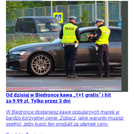
Od dzisiaj w Biedronce kawa „1+1 gratis” i hit
za 9,99 zł. Tylko przez 3 dni
W Biedronce dostaniesz kawę popularnych marek w
bardzo korzystnej cenie. Zobacz, jakie warunki musisz
spełnić, żeby kupić ten produkt za ułamek ceny.