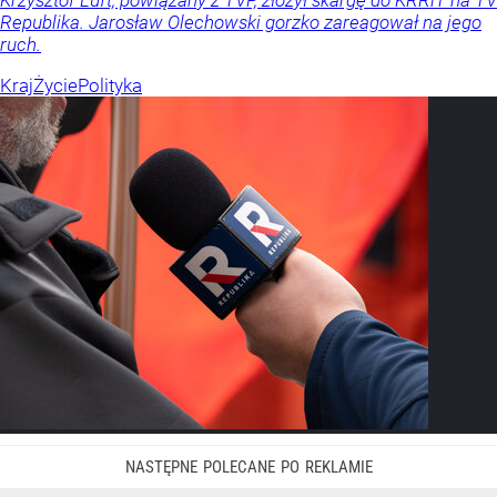
Republika. Jarosław Olechowski gorzko zareagował na jego
ruch.
Kraj
Życie
Polityka