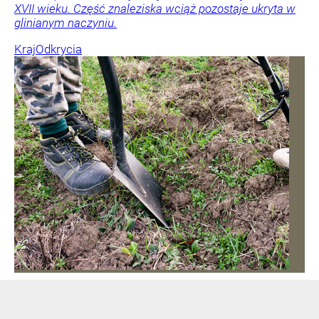
XVII wieku. Część znaleziska wciąż pozostaje ukryta w
glinianym naczyniu.
Kraj
Odkrycia