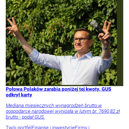
Połowa Polaków zarabia poniżej tej kwoty. GUS
odkrył karty
Mediana miesięcznych wynagrodzeń brutto w
gospodarce narodowej wyniosła w lutym br. 7690,82 zł
brutto - podał GUS.
Twój portfel
Finanse i inwestycje
Firmy i