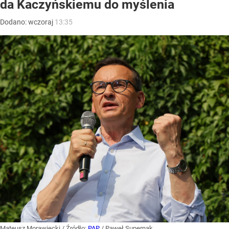
da Kaczyńskiemu do myślenia
Dodano:
wczoraj
13:35
Mateusz Morawiecki
/ Źródło:
PAP
/
Paweł Supernak