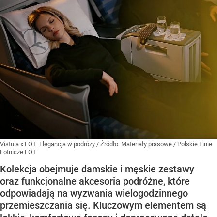
Vistula x LOT: Elegancja w podróży
/ Źródło:
Materiały prasowe
/
Polskie Linie
Lotnicze LOT
Kolekcja obejmuje damskie i męskie zestawy
oraz funkcjonalne akcesoria podróżne, które
odpowiadają na wyzwania wielogodzinnego
przemieszczania się. Kluczowym elementem są