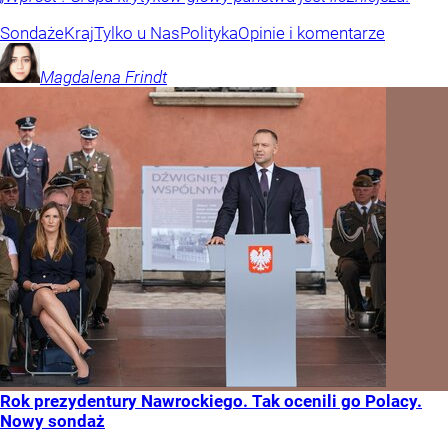
Sondaże
Kraj
Tylko u Nas
Polityka
Opinie i komentarze
Magdalena
Frindt
Rok prezydentury Nawrockiego. Tak ocenili go Polacy.
Nowy sondaż