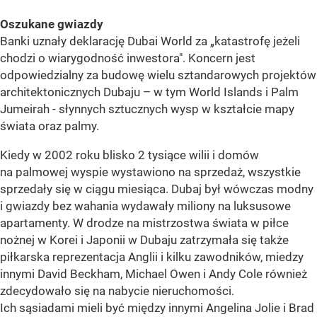
Oszukane gwiazdy
Banki uznały deklarację Dubai World za „katastrofę jeżeli
chodzi o wiarygodność inwestora". Koncern jest
odpowiedzialny za budowę wielu sztandarowych projektów
architektonicznych Dubaju – w tym World Islands i Palm
Jumeirah - słynnych sztucznych wysp w kształcie mapy
świata oraz palmy.
Kiedy w 2002 roku blisko 2 tysiące wilii i domów
na palmowej wyspie wystawiono na sprzedaż, wszystkie
sprzedały się w ciągu miesiąca. Dubaj był wówczas modny
i gwiazdy bez wahania wydawały miliony na luksusowe
apartamenty. W drodze na mistrzostwa świata w piłce
nożnej w Korei i Japonii w Dubaju zatrzymała się także
piłkarska reprezentacja Anglii i kilku zawodników, miedzy
innymi David Beckham, Michael Owen i Andy Cole również
zdecydowało się na nabycie nieruchomości.
Ich sąsiadami mieli być między innymi Angelina Jolie i Brad