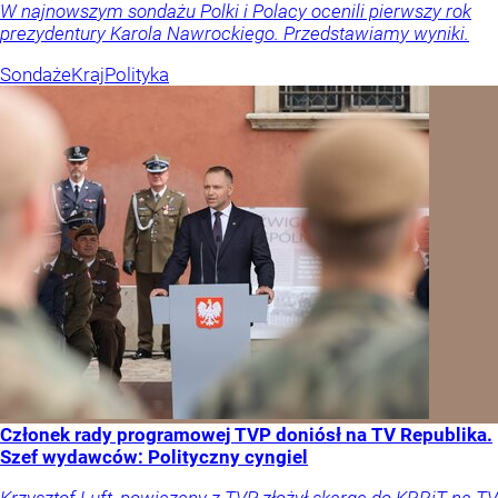
W najnowszym sondażu Polki i Polacy ocenili pierwszy rok
prezydentury Karola Nawrockiego. Przedstawiamy wyniki.
Sondaże
Kraj
Polityka
Członek rady programowej TVP doniósł na TV Republika.
Szef wydawców: Polityczny cyngiel
Krzysztof Luft, powiązany z TVP, złożył skargę do KRRiT na TV