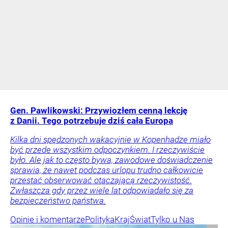
Gen. Pawlikowski: Przywiozłem cenną lekcję
z Danii. Tego potrzebuje dziś cała Europa
Kilka dni spędzonych wakacyjnie w Kopenhadze miało
być przede wszystkim odpoczynkiem. I rzeczywiście
było. Ale jak to często bywa, zawodowe doświadczenie
sprawia, że nawet podczas urlopu trudno całkowicie
przestać obserwować otaczającą rzeczywistość.
Zwłaszcza gdy przez wiele lat odpowiadało się za
bezpieczeństwo państwa.
Opinie i komentarze
Polityka
Kraj
Świat
Tylko u Nas