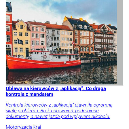
Obława na kierowców z „aplikacją”. Co druga
kontrola z mandatem
Kontrola kierowców z „aplikacją” ujawniła ogromną
skalę problemu. Brak uprawnień, podrobione
dokumenty, a nawet jazda pod wpływem alkoholu.
Motoryzacja
Kraj