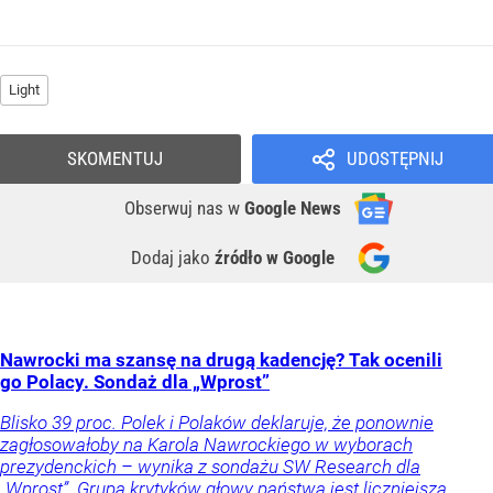
Light
SKOMENTUJ
UDOSTĘPNIJ
Obserwuj nas
w
Google News
Dodaj jako
źródło w Google
Nawrocki ma szansę na drugą kadencję? Tak ocenili
go Polacy. Sondaż dla „Wprost”
Blisko 39 proc. Polek i Polaków deklaruje, że ponownie
zagłosowałoby na Karola Nawrockiego w wyborach
prezydenckich – wynika z sondażu SW Research dla
„Wprost”. Grupa krytyków głowy państwa jest liczniejsza.