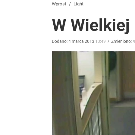
Olbrychski napisał list do Tuska, doszło do interw
Wprost
/
Light
W Wielkiej 
dodaj
Ile kosztowały obchody rocznicy Nawrockiego? W
Dodano:
4
marca
2013
13:49
/
Zmieniono:
4
dodaj
Farmacja: wzrost pod presją. co czeka branżę do 
1