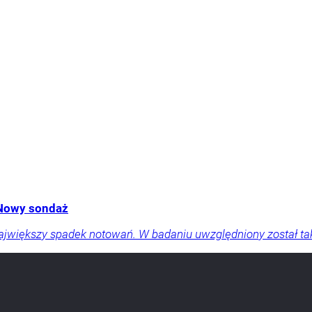
 Nowy sondaż
ajwiększy spadek notowań. W badaniu uwzględniony został t