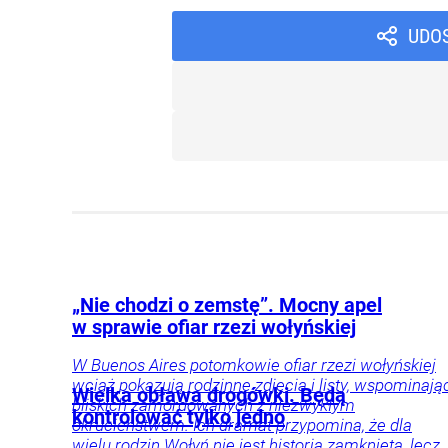
UDO
„Nie chodzi o zemstę”. Mocny apel
w sprawie ofiar rzezi wołyńskiej
W Buenos Aires potomkowie ofiar rzezi wołyńskiej
wciąż pokazują rodzinne zdjęcia i listy, wspominają
Wielka obława drogówki. Będą
bliskich zamordowanych z niezwykłym
kontrolować tylko jedno
okrucieństwem. Ich dramat przypomina, że dla
wielu rodzin Wołyń nie jest historią zamkniętą, lecz