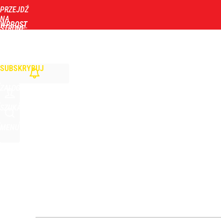
PRZEJDŹ
Udostępnij
4
Skomentuj
NA
WPROST
STRONĘ
GŁÓWNĄ
WIADOMOŚCI
POLITYKA
BIZNES
DOM
ZDROWIE
ROZRYWKA
TYGOD
„Nie chodzi o zemstę”. Mocny apel w sprawie ofiar 
SUBSKRYBUJ
dodaj
ZALOGUJ
Opus Dei reaguje ws. sensacyjnego tropu dotycz
SZUKAJ
MENU
1
Wrze po roku Nawrockiego. „Największa hańba” ko
16