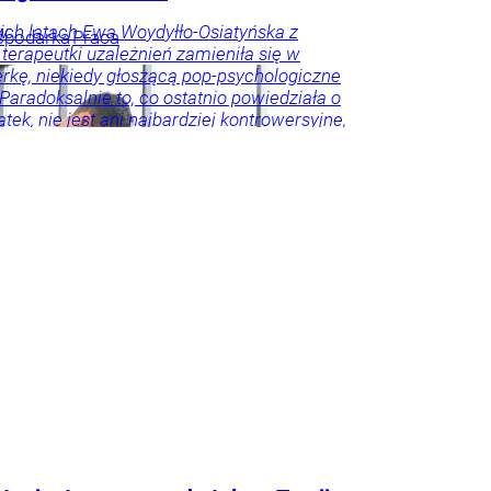
w
ich latach Ewa Woydyłło-Osiatyńska z
spodarka
Praca
 terapeutki uzależnień zamieniła się w
erkę, niekiedy głoszącą pop-psychologiczne
 Paradoksalnie to, co ostatnio powiedziała o
tek, nie jest ani najbardziej kontrowersyjne,
roźniejsze. Problem w tym, że wszyscy
 że tego nie widzą.