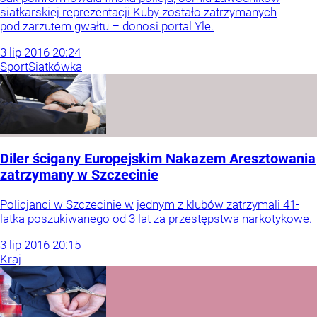
siatkarskiej reprezentacji Kuby zostało zatrzymanych
pod zarzutem gwałtu – donosi portal Yle.
3
lip
2016
20:24
Sport
Siatkówka
Diler ścigany Europejskim Nakazem Aresztowania
zatrzymany w Szczecinie
Policjanci w Szczecinie w jednym z klubów zatrzymali 41-
latka poszukiwanego od 3 lat za przestępstwa narkotykowe.
3
lip
2016
20:15
Kraj