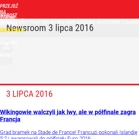
PRZEJDŹ
NA
WPROST
STRONĘ
WIADOMOŚCI
POLITYKA
BIZNES
DOM
ZDROWIE
ROZRYWKA
TYGODN
GŁÓWNĄ
Newsroom
3 lipca 2016
UBSKRYBUJ
ZALOGUJ
MENU
3 LIPCA 2016
Wikingowie walczyli jak lwy, ale w półfinale zagra
Francja
Grad bramek na Stade de France! Francuzi pokonali Islandię
5:2 i awansowali do półfinału Euro 2016.