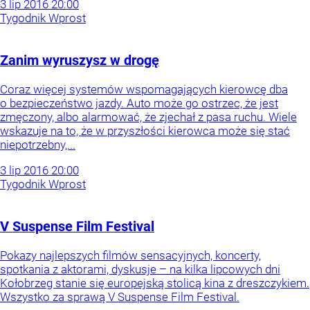
3
lip
2016
20:00
Tygodnik Wprost
Zanim wyruszysz w drogę
Coraz więcej systemów wspomagających kierowcę dba
o bezpieczeństwo jazdy. Auto może go ostrzec, że jest
zmęczony, albo alarmować, że zjechał z pasa ruchu. Wiele
wskazuje na to, że w przyszłości kierowca może się stać
niepotrzebny,...
3
lip
2016
20:00
Tygodnik Wprost
V Suspense Film Festival
Pokazy najlepszych filmów sensacyjnych, koncerty,
spotkania z aktorami, dyskusje – na kilka lipcowych dni
Kołobrzeg stanie się europejską stolicą kina z dreszczykiem.
Wszystko za sprawą V Suspense Film Festival.