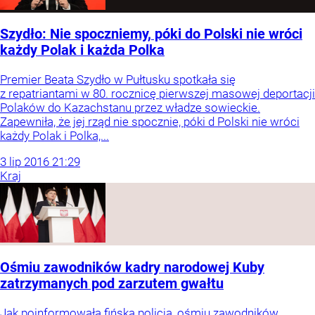
Szydło: Nie spoczniemy, póki do Polski nie wróci
każdy Polak i każda Polka
Premier Beata Szydło w Pułtusku spotkała się
z repatriantami w 80. rocznicę pierwszej masowej deportacji
Polaków do Kazachstanu przez władze sowieckie.
Zapewniła, że jej rząd nie spocznie, póki d Polski nie wróci
każdy Polak i Polka,...
3
lip
2016
21:29
Kraj
Ośmiu zawodników kadry narodowej Kuby
zatrzymanych pod zarzutem gwałtu
Jak poinformowała fińska policja, ośmiu zawodników