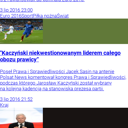
3
lip
2016
23:00
Euro 2016
Sport
Piłka nożna
Świat
"Kaczyński niekwestionowanym liderem całego
obozu prawicy”
Poseł Prawa i Sprawiedliwości Jacek Sasin na antenie
Polsat News komentował kongres Prawa i Sprawiedliwości,
podczas którego Jarosław Kaczyński został wybrany
na kolejną kadencją na stanowiska prezesa partii.
3
lip
2016
21:52
Kraj