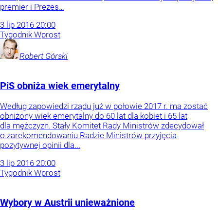
premier i Prezes…
3
lip
2016
20:00
Tygodnik Wprost
Robert
Górski
PiS obniża wiek emerytalny
Według zapowiedzi rządu już w połowie 2017 r. ma zostać
obniżony wiek emerytalny do 60 lat dla kobiet i 65 lat
dla mężczyzn. Stały Komitet Rady Ministrów zdecydował
o zarekomendowaniu Radzie Ministrów przyjęcia
pozytywnej opinii dla...
3
lip
2016
20:00
Tygodnik Wprost
Wybory w Austrii unieważnione