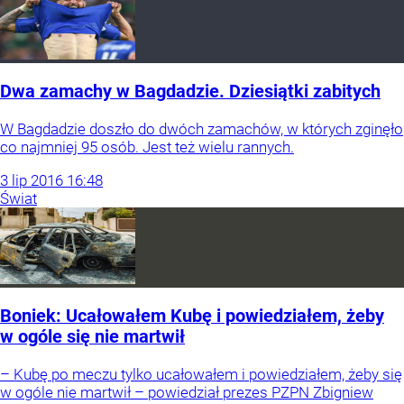
Dwa zamachy w Bagdadzie. Dziesiątki zabitych
W Bagdadzie doszło do dwóch zamachów, w których zginęło
co najmniej 95 osób. Jest też wielu rannych.
3
lip
2016
16:48
Świat
Boniek: Ucałowałem Kubę i powiedziałem, żeby
w ogóle się nie martwił
– Kubę po meczu tylko ucałowałem i powiedziałem, żeby się
w ogóle nie martwił – powiedział prezes PZPN Zbigniew