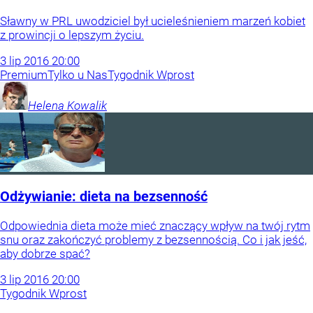
Sławny w PRL uwodziciel był ucieleśnieniem marzeń kobiet
z prowincji o lepszym życiu.
3
lip
2016
20:00
Premium
Tylko u Nas
Tygodnik Wprost
Helena
Kowalik
Odżywianie: dieta na bezsenność
Odpowiednia dieta może mieć znaczący wpływ na twój rytm
snu oraz zakończyć problemy z bezsennością. Co i jak jeść,
aby dobrze spać?
3
lip
2016
20:00
Tygodnik Wprost