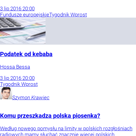
3
lip
2016
20:00
Fundusze europejskie
Tygodnik Wprost
Podatek od kebaba
Hossa Bessa
3
lip
2016
20:00
Tygodnik Wprost
Szymon
Krawiec
Komu przeszkadza polska piosenka?
Według nowego pomysłu na limity w polskich rozgłośniach
radiowych mamy słuchać znacznie więcej polskich