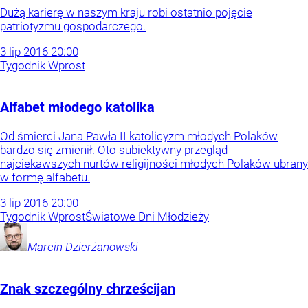
Dużą karierę w naszym kraju robi ostatnio pojęcie
patriotyzmu gospodarczego.
3
lip
2016
20:00
Tygodnik Wprost
Alfabet młodego katolika
Od śmierci Jana Pawła II katolicyzm młodych Polaków
bardzo się zmienił. Oto subiektywny przegląd
najciekawszych nurtów religijności młodych Polaków ubrany
w formę alfabetu.
3
lip
2016
20:00
Tygodnik Wprost
Światowe Dni Młodzieży
Marcin
Dzierżanowski
Znak szczególny chrześcijan