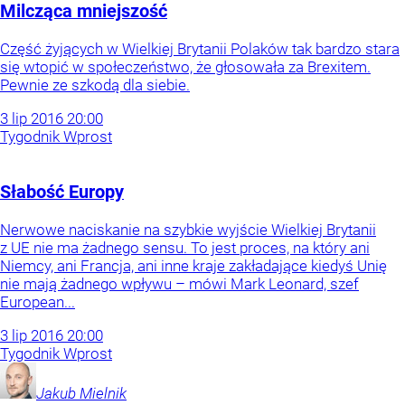
Milcząca mniejszość
Część żyjących w Wielkiej Brytanii Polaków tak bardzo stara
się wtopić w społeczeństwo, że głosowała za Brexitem.
Pewnie ze szkodą dla siebie.
3
lip
2016
20:00
Tygodnik Wprost
Słabość Europy
Nerwowe naciskanie na szybkie wyjście Wielkiej Brytanii
z UE nie ma żadnego sensu. To jest proces, na który ani
Niemcy, ani Francja, ani inne kraje zakładające kiedyś Unię
nie mają żadnego wpływu – mówi Mark Leonard, szef
European...
3
lip
2016
20:00
Tygodnik Wprost
Jakub
Mielnik