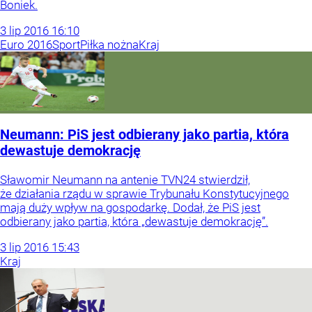
Boniek.
3
lip
2016
16:10
Euro 2016
Sport
Piłka nożna
Kraj
Neumann: PiS jest odbierany jako partia, która
dewastuje demokrację
Sławomir Neumann na antenie TVN24 stwierdził,
że działania rządu w sprawie Trybunału Konstytucyjnego
mają duży wpływ na gospodarkę. Dodał, że PiS jest
odbierany jako partia, która „dewastuje demokrację”.
3
lip
2016
15:43
Kraj