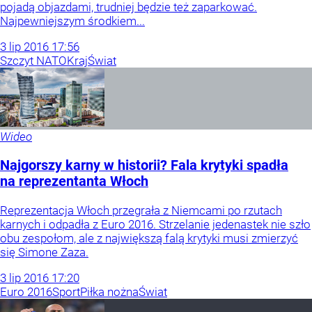
pojadą objazdami, trudniej będzie też zaparkować.
Najpewniejszym środkiem...
3
lip
2016
17:56
Szczyt NATO
Kraj
Świat
Wideo
Najgorszy karny w historii? Fala krytyki spadła
na reprezentanta Włoch
Reprezentacja Włoch przegrała z Niemcami po rzutach
karnych i odpadła z Euro 2016. Strzelanie jedenastek nie szło
obu zespołom, ale z największą falą krytyki musi zmierzyć
się Simone Zaza.
3
lip
2016
17:20
Euro 2016
Sport
Piłka nożna
Świat