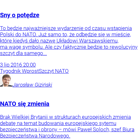
Sny o potędze
To będzie najważniejsze wydarzenie od czasu wstąpienia
Polski do NATO. Już samo to, że odbędzie się w mieście,
które kiedyś dało nazwę Układowi Warszawskiemu,
ma wagę symbolu. Ale czy faktycznie będzie to rewolucyjny
szczyt dla samego...
3
lip
2016
20:00
Tygodnik Wprost
Szczyt NATO
Jarosław
Giziński
NATO się zmienia
Brak Wielkiej Brytanii w strukturach europejskich zmienia
debatę na temat budowania europejskiego sytemu
bezpieczeństwa i obrony – mówi Paweł Soloch, szef Biura
Bezpieczeństwa Narodowego.