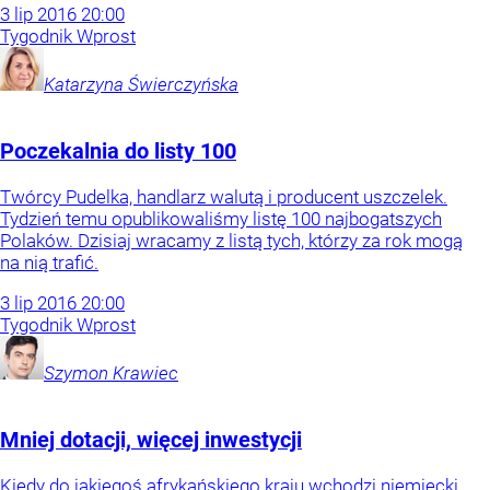
3
lip
2016
20:00
Tygodnik Wprost
Katarzyna
Świerczyńska
Poczekalnia do listy 100
Twórcy Pudelka, handlarz walutą i producent uszczelek.
Tydzień temu opublikowaliśmy listę 100 najbogatszych
Polaków. Dzisiaj wracamy z listą tych, którzy za rok mogą
na nią trafić.
3
lip
2016
20:00
Tygodnik Wprost
Szymon
Krawiec
Mniej dotacji, więcej inwestycji
Kiedy do jakiegoś afrykańskiego kraju wchodzi niemiecki