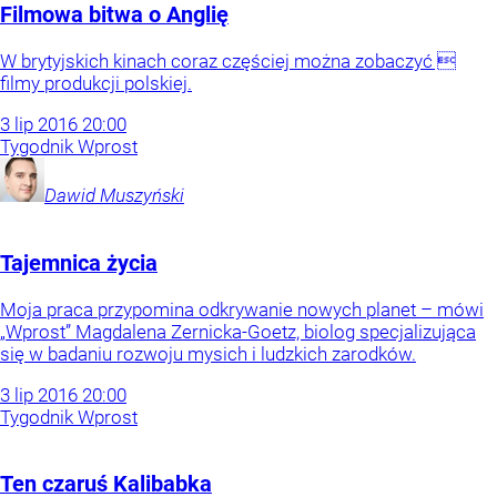
Filmowa bitwa o Anglię
W brytyjskich kinach coraz częściej można zobaczyć 
filmy produkcji polskiej.
3
lip
2016
20:00
Tygodnik Wprost
Dawid
Muszyński
Tajemnica życia
Moja praca przypomina odkrywanie nowych planet – mówi
„Wprost” Magdalena Zernicka-Goetz, biolog specjalizująca
się w badaniu rozwoju mysich i ludzkich zarodków.
3
lip
2016
20:00
Tygodnik Wprost
Ten czaruś Kalibabka