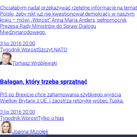
Chciałabym nadal przekazywać rzetelne informacje na temat
Polski, żeby nikt już nie kwestionował demokracji w naszym
kraju – mówi „Wprost” Anna Maria Anders, pełnomocnik
Prezesa Rady Ministrów do Spraw Dialogu
Międzynarodowego.
3
lip
2016
20:00
Tygodnik Wprost
Szczyt NATO
Tomasz
Wróblewski
Bałagan, który trzeba sprzątnąć
PiS po Brexicie chce zahamowania szybkiego wyjścia
Wielkiej Brytanii z UE. I zaostrza retorykę wobec Tuska.
3
lip
2016
20:00
Tygodnik Wprost
Tylko u Nas
Joanna
Miziołek