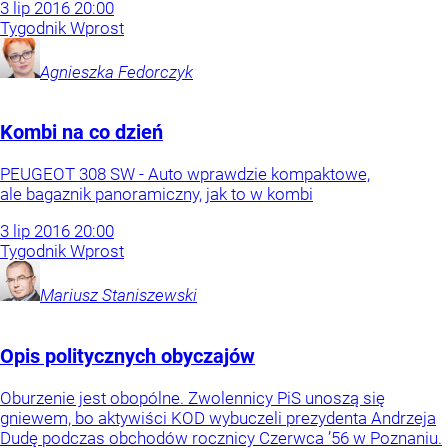
3
lip
2016
20:00
Tygodnik Wprost
Agnieszka
Fedorczyk
Kombi na co dzień
PEUGEOT 308 SW - Auto wprawdzie kompaktowe,
ale bagaznik panoramiczny, jak to w kombi
3
lip
2016
20:00
Tygodnik Wprost
Mariusz
Staniszewski
Opis politycznych obyczajów
Oburzenie jest obopólne. Zwolennicy PiS unoszą się
gniewem, bo aktywiści KOD wybuczeli prezydenta Andrzeja
Dudę podczas obchodów rocznicy Czerwca ’56 w Poznaniu.