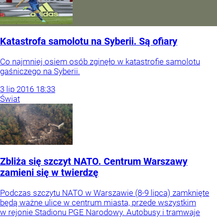
Katastrofa samolotu na Syberii. Są ofiary
Co najmniej osiem osób zginęło w katastrofie samolotu
gaśniczego na Syberii.
3
lip
2016
18:33
Świat
Zbliża się szczyt NATO. Centrum Warszawy
zamieni się w twierdzę
Podczas szczytu NATO w Warszawie (8-9 lipca) zamknięte
będą ważne ulice w centrum miasta, przede wszystkim
w rejonie Stadionu PGE Narodowy. Autobusy i tramwaje