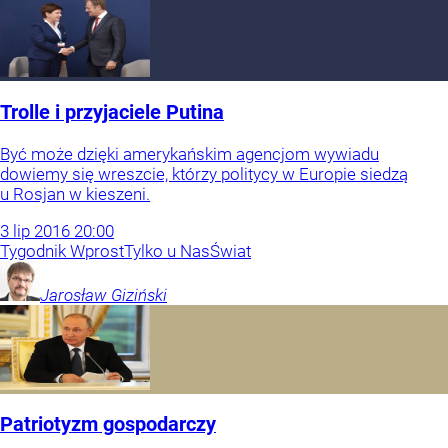
Trolle i przyjaciele Putina
Być może dzięki amerykańskim agencjom wywiadu
dowiemy się wreszcie, którzy politycy w Europie siedzą
u Rosjan w kieszeni.
3
lip
2016
20:00
Tygodnik Wprost
Tylko u Nas
Świat
Jarosław
Giziński
Patriotyzm gospodarczy