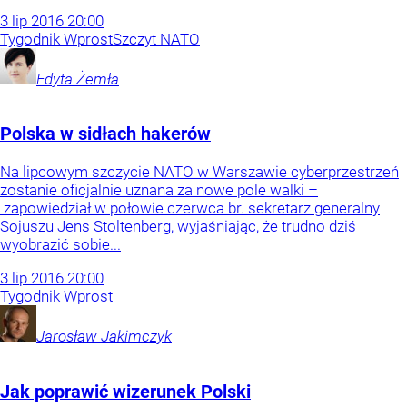
3
lip
2016
20:00
Tygodnik Wprost
Szczyt NATO
Edyta
Żemła
Polska w sidłach hakerów
Na lipcowym szczycie NATO w Warszawie cyberprzestrzeń
zostanie oficjalnie uznana za nowe pole walki –
zapowiedział w połowie czerwca br. sekretarz generalny
Sojuszu Jens Stoltenberg, wyjaśniając, że trudno dziś
wyobrazić sobie...
3
lip
2016
20:00
Tygodnik Wprost
Jarosław
Jakimczyk
Jak poprawić wizerunek Polski