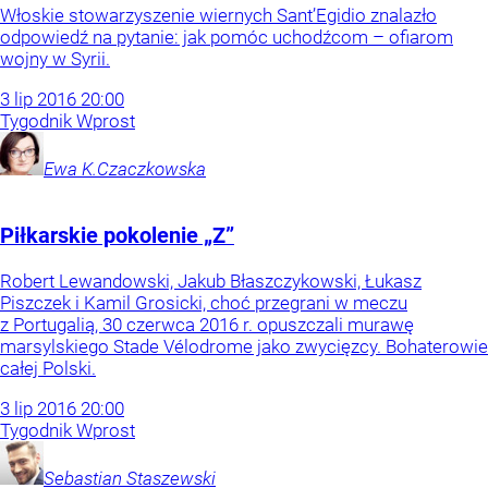
Włoskie stowarzyszenie wiernych Sant’Egidio znalazło
odpowiedź na pytanie: jak pomóc uchodźcom – ofiarom
wojny w Syrii.
3
lip
2016
20:00
Tygodnik Wprost
Ewa
K.Czaczkowska
Piłkarskie pokolenie „Z”
Robert Lewandowski, Jakub Błaszczykowski, Łukasz
Piszczek i Kamil Grosicki, choć przegrani w meczu
z Portugalią, 30 czerwca 2016 r. opuszczali murawę
marsylskiego Stade Vélodrome jako zwycięzcy. Bohaterowie
całej Polski.
3
lip
2016
20:00
Tygodnik Wprost
Sebastian
Staszewski