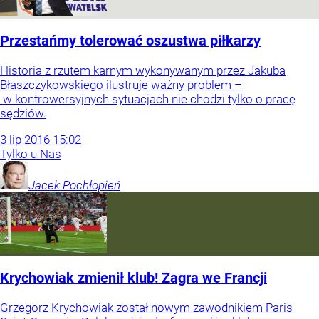
Przestańmy tolerować oszustwa piłkarzy
Historia z rzutem karnym wykonywanym przez Jakuba
Błaszczykowskiego ilustruje ważny problem –
w kontrowersyjnych sytuacjach nie chodzi tylko o pracę
sędziów.
3
lip
2016
15:02
Tylko u Nas
Jacek
Pochłopień
Krychowiak zmienił klub! Zagra we Francji
Grzegorz Krychowiak został nowym zawodnikiem Paris