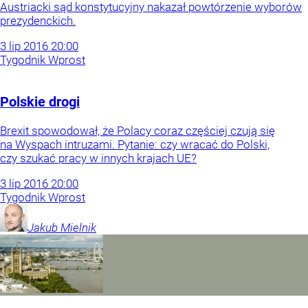
Austriacki sąd konstytucyjny nakazał powtórzenie wyborów
prezydenckich.
3
lip
2016
20:00
Tygodnik Wprost
Polskie drogi
Brexit spowodował, że Polacy coraz częściej czują się
na Wyspach intruzami. Pytanie: czy wracać do Polski,
czy szukać pracy w innych krajach UE?
3
lip
2016
20:00
Tygodnik Wprost
Jakub
Mielnik