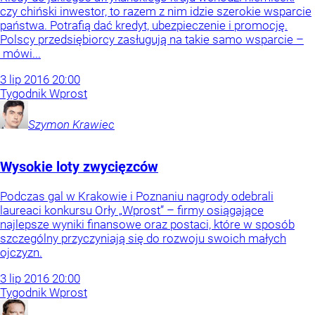
czy chiński inwestor, to razem z nim idzie szerokie wsparcie
państwa. Potrafią dać kredyt, ubezpieczenie i promocję.
Polscy przedsiębiorcy zasługują na takie samo wsparcie –
mówi...
3
lip
2016
20:00
Tygodnik Wprost
Szymon
Krawiec
Wysokie loty zwycięzców
Podczas gal w Krakowie i Poznaniu nagrody odebrali
laureaci konkursu Orły „Wprost” – firmy osiągające
najlepsze wyniki finansowe oraz postaci, które w sposób
szczególny przyczyniają się do rozwoju swoich małych
ojczyzn.
3
lip
2016
20:00
Tygodnik Wprost