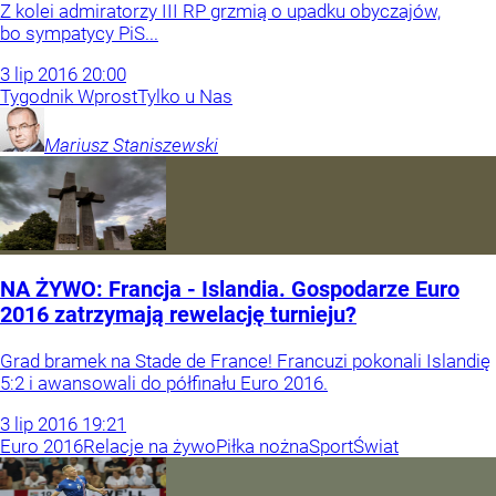
Z kolei admiratorzy III RP grzmią o upadku obyczajów,
bo sympatycy PiS...
3
lip
2016
20:00
Tygodnik Wprost
Tylko u Nas
Mariusz
Staniszewski
NA ŻYWO: Francja - Islandia. Gospodarze Euro
2016 zatrzymają rewelację turnieju?
Grad bramek na Stade de France! Francuzi pokonali Islandię
5:2 i awansowali do półfinału Euro 2016.
3
lip
2016
19:21
Euro 2016
Relacje na żywo
Piłka nożna
Sport
Świat