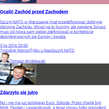
Ocalić Zachód przed Zachodem
Szczyt NATO w Warszawie miał przedefiniować doktrynę
obronną Zachodu. Wciąż na to liczymy, ale najpierw Sojusz
musi od nowa sam siebie zdefiniować w kontekście
dezintegrujących się Europy i świata.
3
lip
2016
20:00
Tygodnik Wprost
Tylko u Nas
Szczyt NATO
Tomasz
Wróblewski
Zdarzyło się jutro
No i nie ma już polskiego Euro. Szkoda. Przez chwilę byli
Milik, Pazdan i Lewandowski, a teraz znowu tylko prezydent,