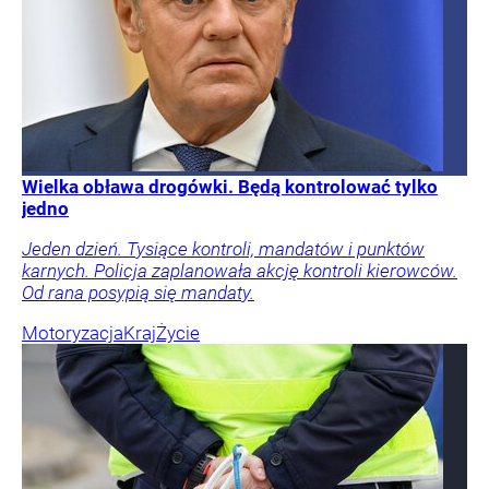
Wielka obława drogówki. Będą kontrolować tylko
jedno
Jeden dzień. Tysiące kontroli, mandatów i punktów
karnych. Policja zaplanowała akcję kontroli kierowców.
Od rana posypią się mandaty.
Motoryzacja
Kraj
Życie