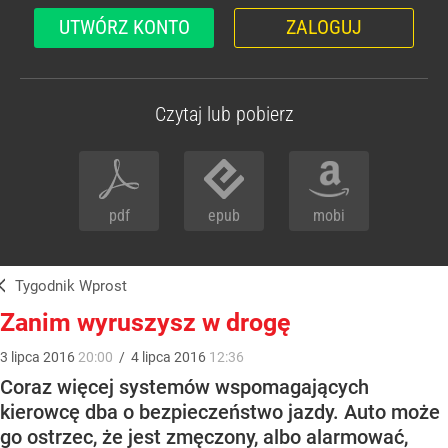
UTWÓRZ KONTO
ZALOGUJ
Czytaj lub pobierz
pdf
epub
mobi
Tygodnik Wprost
Zanim wyruszysz w drogę
3
lipca
2016
20:00
/
4
lipca
2016
12:36
Coraz więcej systemów wspomagających
kierowcę dba o bezpieczeństwo jazdy. Auto może
go ostrzec, że jest zmęczony, albo alarmować,