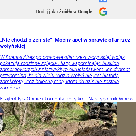
Dodaj jako
źródło w Google
„Nie chodzi o zemstę”. Mocny apel w sprawie ofiar rzezi
wołyńskiej
W Buenos Aires potomkowie ofiar rzezi wołyńskiej wciąż
pokazują rodzinne zdjęcia i listy, wspominając bliskich
zamordowanych z niezwykłym okrucieństwem. Ich dramat
przypomina, że dla wielu rodzin Wołyń nie jest historią
zamkniętą, lecz bolesną raną, która do dziś nie została
zagojona.
Kraj
Polityka
Opinie i komentarze
Tylko u Nas
Tygodnik Wprost