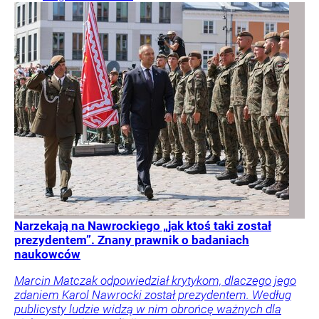
Narzekają na Nawrockiego „jak ktoś taki został
prezydentem”. Znany prawnik o badaniach
naukowców
Marcin Matczak odpowiedział krytykom, dlaczego jego
zdaniem Karol Nawrocki został prezydentem. Według
publicysty ludzie widzą w nim obrońcę ważnych dla