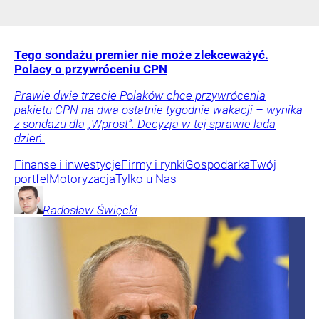
Tego sondażu premier nie może zlekceważyć.
Polacy o przywróceniu CPN
Prawie dwie trzecie Polaków chce przywrócenia
pakietu CPN na dwa ostatnie tygodnie wakacji – wynika
z sondażu dla „Wprost”. Decyzja w tej sprawie lada
dzień.
Finanse i inwestycje
Firmy i rynki
Gospodarka
Twój
portfel
Motoryzacja
Tylko u Nas
Radosław
Święcki