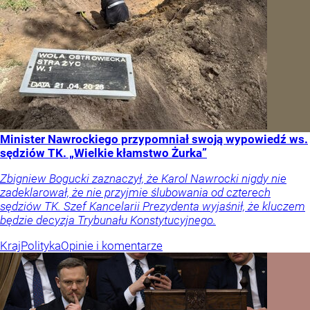
Minister Nawrockiego przypomniał swoją wypowiedź ws.
sędziów TK. „Wielkie kłamstwo Żurka”
Zbigniew Bogucki zaznaczył, że Karol Nawrocki nigdy nie
zadeklarował, że nie przyjmie ślubowania od czterech
sędziów TK. Szef Kancelarii Prezydenta wyjaśnił, że kluczem
będzie decyzja Trybunału Konstytucyjnego.
Kraj
Polityka
Opinie i komentarze