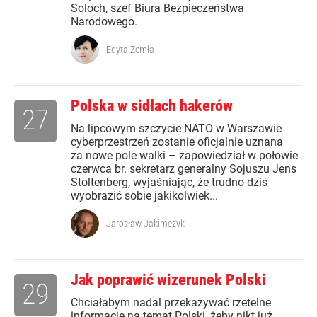
Soloch, szef Biura Bezpieczeństwa
Narodowego.
Edyta Żemła
Polska w sidłach hakerów
27
Na lipcowym szczycie NATO w Warszawie
cyberprzestrzeń zostanie oficjalnie uznana
za nowe pole walki – zapowiedział w połowie
czerwca br. sekretarz generalny Sojuszu Jens
Stoltenberg, wyjaśniając, że trudno dziś
wyobrazić sobie jakikolwiek...
Jarosław Jakimczyk
Jak poprawić wizerunek Polski
29
Chciałabym nadal przekazywać rzetelne
informacje na temat Polski, żeby nikt już