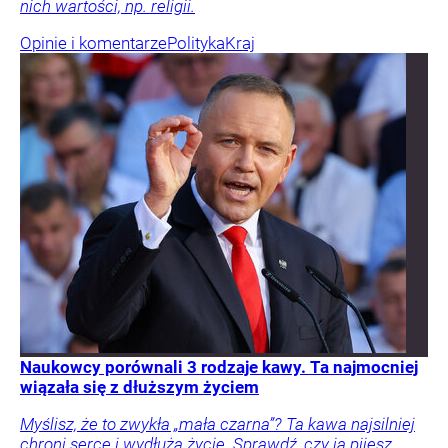
nich wartości, np. religii.
Opinie i komentarze
Polityka
Kraj
Naukowcy porównali 3 rodzaje kawy. Ta najmocniej
wiązała się z dłuższym życiem
Myślisz, że to zwykła „mała czarna”? Ta kawa najsilniej
chroni serce i wydłuża życie. Sprawdź, czy ją pijesz.