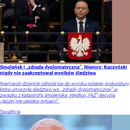
Smoleńsk i „zdrada dyplomatyczna”. Niemcy: Kaczyński
nigdy nie zaakceptował wyników śledztwa
Niemiecki dziennik odniósł się do wyroku polskiej prokuratury,
która umorzyła śledztwo ws. „zdrady dyplomatycznej” w
związku z katastrofą smoleńską. Według „FAZ” decyzja
„raczej nie uspokoi sytuacji”.
Świat
Kraj