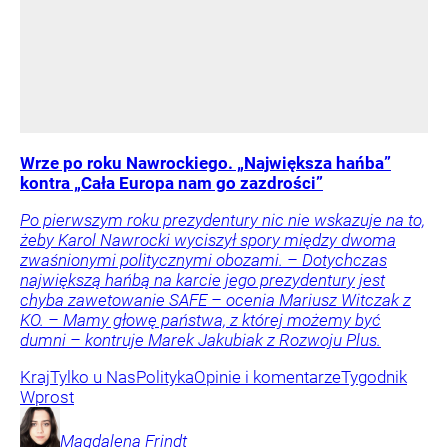
Wrze po roku Nawrockiego. „Największa hańba”
kontra „Cała Europa nam go zazdrości”
Po pierwszym roku prezydentury nic nie wskazuje na to,
żeby Karol Nawrocki wyciszył spory między dwoma
zwaśnionymi politycznymi obozami. – Dotychczas
największą hańbą na karcie jego prezydentury jest
chyba zawetowanie SAFE – ocenia Mariusz Witczak z
KO. – Mamy głowę państwa, z której możemy być
dumni – kontruje Marek Jakubiak z Rozwoju Plus.
Kraj
Tylko u Nas
Polityka
Opinie i komentarze
Tygodnik
Wprost
Magdalena
Frindt