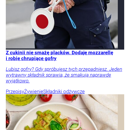
Z cukinii nie smażę placków. Dodaję mozzarellę
i robię chrupiące gofry
Lubisz gofry? Gdy spróbujesz tych przepadniesz. Jeden
wytrawny składnik sprawia, że smakują naprawdę
wyjątkowo.
Przepisy
Żywienie
Składniki odżywcze