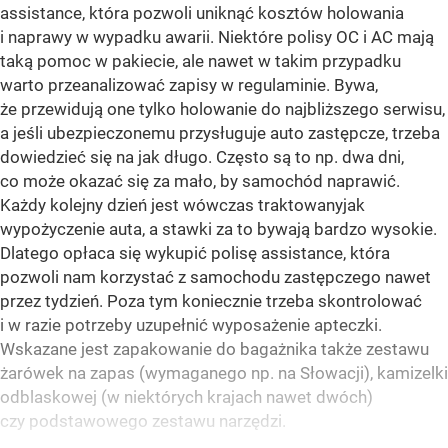
assistance, która pozwoli uniknąć kosztów holowania
i naprawy w wypadku awarii. Niektóre polisy OC i AC mają
taką pomoc w pakiecie, ale nawet w takim przypadku
warto przeanalizować zapisy w regulaminie. Bywa,
że przewidują one tylko holowanie do najbliższego serwisu,
a jeśli ubezpieczonemu przysługuje auto zastępcze, trzeba
dowiedzieć się na jak długo. Często są to np. dwa dni,
co może okazać się za mało, by samochód naprawić.
Każdy kolejny dzień jest wówczas traktowanyjak
wypożyczenie auta, a stawki za to bywają bardzo wysokie.
Dlatego opłaca się wykupić polisę assistance, która
pozwoli nam korzystać z samochodu zastępczego nawet
przez tydzień. Poza tym koniecznie trzeba skontrolować
i w razie potrzeby uzupełnić wyposażenie apteczki.
Wskazane jest zapakowanie do bagażnika także zestawu
żarówek na zapas (wymaganego np. na Słowacji), kamizelki
odblaskowej (w niektórych krajach nawet dwóch)
czy podstawowego zestawu narzędzi.