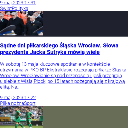
9
maj
2023
17:31
Świat
Polityka
Sądne dni piłkarskiego Śląska Wrocław. Słowa
prezydenta Jacka Sutryka mówią wiele
W sobotę 13 maja kluczowe spotkanie w kontekście
utrzymania w PKO BP Ekstraklasie rozegrają piłkarze Śląska
Wrocław. Wrocławianie są nad przepaścią i jeśli przegrają
u siebie z Wisłą Płock, po 15 latach pożegnają się z krajową
elitą. Na...
9
maj
2023
17:22
Piłka nożna
Sport