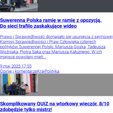
Suwerenna Polska ramię w ramię z opozycją.
Do sieci trafiło zaskakujące wideo
Prawo i Sprawiedliwość domagało się usunięcia z sejmowej
Komisji Sprawiedliwości i Praw Człowieka czterech
polityków Suwerennej Polski: Mariusza Goska, Tadeusza
Woźniaka, Piotra Saka oraz Mariusza Kałużnego. W ich
miejsce powołani mieli...
9
maj
2023
17:55
Opinie i komentarze
Kraj
Polityka
Skomplikowany QUIZ na wtorkowy wieczór. 8/10
zdobędzie tylko mistrz!