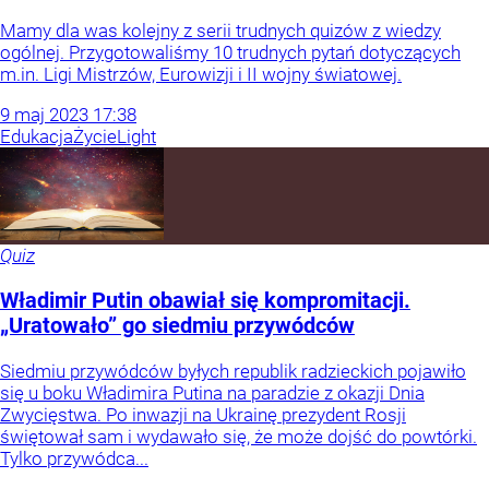
Mamy dla was kolejny z serii trudnych quizów z wiedzy
ogólnej. Przygotowaliśmy 10 trudnych pytań dotyczących
m.in. Ligi Mistrzów, Eurowizji i II wojny światowej.
9
maj
2023
17:38
Edukacja
Życie
Light
Quiz
Władimir Putin obawiał się kompromitacji.
„Uratowało” go siedmiu przywódców
Siedmiu przywódców byłych republik radzieckich pojawiło
się u boku Władimira Putina na paradzie z okazji Dnia
Zwycięstwa. Po inwazji na Ukrainę prezydent Rosji
świętował sam i wydawało się, że może dojść do powtórki.
Tylko przywódca...