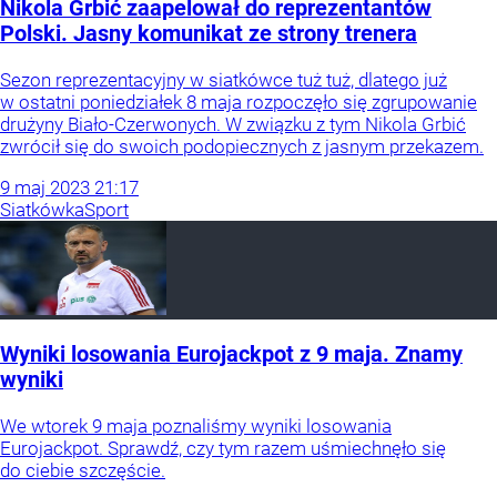
Nikola Grbić zaapelował do reprezentantów
Polski. Jasny komunikat ze strony trenera
Sezon reprezentacyjny w siatkówce tuż tuż, dlatego już
w ostatni poniedziałek 8 maja rozpoczęło się zgrupowanie
drużyny Biało-Czerwonych. W związku z tym Nikola Grbić
zwrócił się do swoich podopiecznych z jasnym przekazem.
9
maj
2023
21:17
Siatkówka
Sport
Wyniki losowania Eurojackpot z 9 maja. Znamy
wyniki
We wtorek 9 maja poznaliśmy wyniki losowania
Eurojackpot. Sprawdź, czy tym razem uśmiechnęło się
do ciebie szczęście.