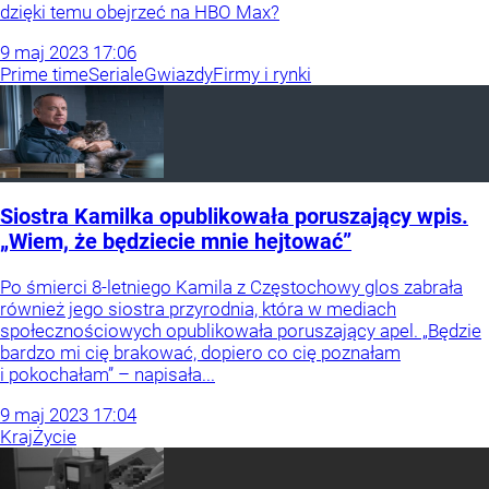
dzięki temu obejrzeć na HBO Max?
9
maj
2023
17:06
Prime time
Seriale
Gwiazdy
Firmy i rynki
Siostra Kamilka opublikowała poruszający wpis.
„Wiem, że będziecie mnie hejtować”
Po śmierci 8-letniego Kamila z Częstochowy glos zabrała
również jego siostra przyrodnia, która w mediach
społecznościowych opublikowała poruszający apel. „Będzie
bardzo mi cię brakować, dopiero co cię poznałam
i pokochałam” – napisała...
9
maj
2023
17:04
Kraj
Życie