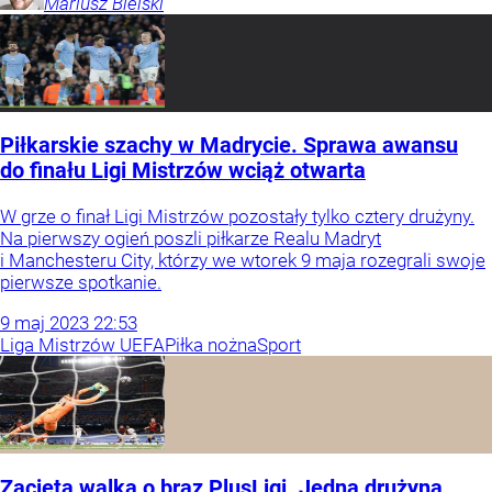
Mariusz
Bielski
Piłkarskie szachy w Madrycie. Sprawa awansu
do finału Ligi Mistrzów wciąż otwarta
W grze o finał Ligi Mistrzów pozostały tylko cztery drużyny.
Na pierwszy ogień poszli piłkarze Realu Madryt
i Manchesteru City, którzy we wtorek 9 maja rozegrali swoje
pierwsze spotkanie.
9
maj
2023
22:53
Liga Mistrzów UEFA
Piłka nożna
Sport
Zacięta walka o brąz PlusLigi. Jedna drużyna