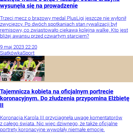
wysunęła się na prowadzenie
Trzeci mecz o brązowy medal PlusLigi jeszcze nie wyłonił
zwycięzcy. Po dwóch spotkaniach stan rywalizacji był
remisowy, co zwiastowało ciekawą kolejną walkę. Kto jest
bliżej awansu przed czwartym starciem?
9
maj
2023
22:20
Siatkówka
Sport
Tajemnicza kobieta na oficjalnym portrecie
koronacyjnym. Do złudzenia przypomina Elżbietę
II
Koronacja Karola III przyciągnęła uwagę komentatorów
z całego świata. Nic więc dziwnego, że także oficjalne
portrety koronacyjne wywołały niemałe emocje.