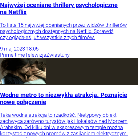
Najwyżej oceniane thrillery psychologiczne
na Netflix
To lista 15 najwyżej ocenianych przez widzów thrillerów
psychologicznych dostępnych na Netflix. Sprawdź,
czy oglądałeś już wszystkie z tych filmów.
9
maj
2023
18:05
Prime time
Telewizja
Zwiastuny
Wodne metro to niezwykła atrakcja. Poznajcie
nowe połączenie
Taka wodna atrakcja to rzadkość. Nietypowy obiekt
zachwyca zarówno turystów jak i lokalsów nad Morzem
Arabskim. Od kilku dni w ekspresowym tempie można
korzystać z nowych promów z zasilaniem elektrycznym.