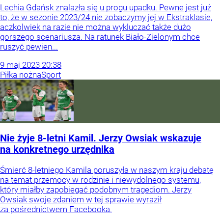
Lechia Gdańsk znalazła się u progu upadku. Pewne jest już
to, że w sezonie 2023/24 nie zobaczymy jej w Ekstraklasie,
aczkolwiek na razie nie można wykluczać także dużo
gorszego scenariusza. Na ratunek Biało-Zielonym chce
ruszyć pewien...
9
maj
2023
20:38
Piłka nożna
Sport
Nie żyje 8-letni Kamil. Jerzy Owsiak wskazuje
na konkretnego urzędnika
Śmierć 8-letniego Kamila poruszyła w naszym kraju debatę
na temat przemocy w rodzinie i niewydolnego systemu,
który miałby zapobiegać podobnym tragediom. Jerzy
Owsiak swoje zdaniem w tej sprawie wyraził
za pośrednictwem Facebooka.