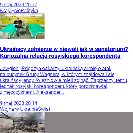
9
maj
2023
20:37
Kraj
Życie
Polityka
Ukraińscy żołnierze w niewoli jak w sanatorium?
Kuriozalna relacja rosyjskiego korespondenta
Jewgienij Prigożyn oskarżył ukraińską armię o atak
na budynek Grupy Wagnera, w którym znajdowali się
ukraińscy jeńcy. Więźniowie mieli zginąć. Zaprzeczył temu
jednak rosyjski korespondent, który porozmawiał
z mężczyznami. Aleksander...
9
maj
2023
20:14
Wojna w Ukrainie
Świat