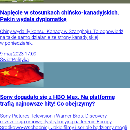
Napięcie w stosunkach chińsko-kanadyjskich.
Pekin wydala dyplomatkę
Chiny wydaliły konsul Kanady w Szanghaju. To odpowiedź
na takie samo działanie ze strony kanadyjskiej
w poniedziałek.
9
maj
2023
17:09
Świat
Polityka
Sony dogadało się z HBO Max. Na platformę
trafią najnowsze hity! Co obejrzymy?
Sony Pictures Television i Warner Bros. Discovery
rozszerzają umowę dystrybucyjną na terenie Europy
Środkowo-Wschodniej. Jakie filmy i seriale będziemy mogli