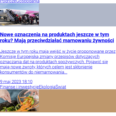
Podróże
Gospodarka
Nowe oznaczenia na produktach jeszcze w tym
roku? Mają przeciwdziałać marnowaniu żywności
Jeszcze w tym roku mają wejść w życie proponowane przez
Komisję Europejską zmiany przepisów dotyczących
oznaczania dat na produktach spożywczych. Pojawić się
mają nowe zwroty, których celem jest skłonienie
konsumentów do niemarnowania...
9
maj
2023
18:10
Finanse i inwestycje
Ekologia
Świat