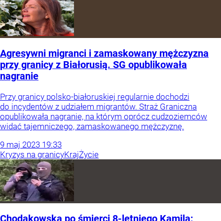
Agresywni migranci i zamaskowany mężczyzna
przy granicy z Białorusią. SG opublikowała
nagranie
Przy granicy polsko-białoruskiej regularnie dochodzi
do incydentów z udziałem migrantów. Straż Graniczna
opublikowała nagranie, na którym oprócz cudzoziemców
widać tajemniczego, zamaskowanego mężczyznę.
9
maj
2023
19:33
Kryzys na granicy
Kraj
Życie
Chodakowska po śmierci 8-letniego Kamila: