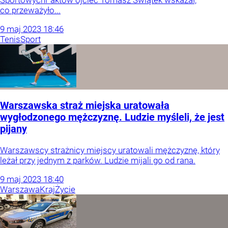
co przeważyło...
9
maj
2023
18:46
Tenis
Sport
Warszawska straż miejska uratowała
wygłodzonego mężczyznę. Ludzie myśleli, że jest
pijany
Warszawscy strażnicy miejscy uratowali mężczyznę, który
leżał przy jednym z parków. Ludzie mijali go od rana.
9
maj
2023
18:40
Warszawa
Kraj
Życie