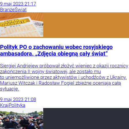
9
maj
2023
21:17
Branże
Świat
Polityk PO o zachowaniu wobec rosyjskiego
ambasadora. „Zdjęcia obiegną cały świat”
Siergiej Andriejew próbował złożyć wieniec z okazji rocznicy
zakończenia II wojny światowej, ale zostało mu
to uniemożliwione przez aktywistów i uchodźców z Ukrainy.
Mariusz Witczak i Radosław Fogiel zbieżne oceniają całą
sytuację.
9
maj
2023
21:08
Kraj
Polityka