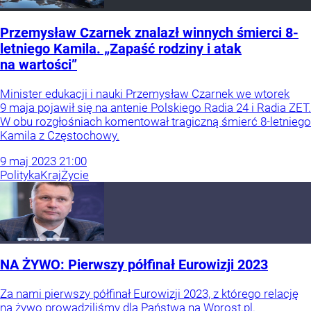
Przemysław Czarnek znalazł winnych śmierci 8-
letniego Kamila. „Zapaść rodziny i atak
na wartości”
Minister edukacji i nauki Przemysław Czarnek we wtorek
9 maja pojawił się na antenie Polskiego Radia 24 i Radia ZET.
W obu rozgłośniach komentował tragiczną śmierć 8-letniego
Kamila z Częstochowy.
9
maj
2023
21:00
Polityka
Kraj
Życie
NA ŻYWO: Pierwszy półfinał Eurowizji 2023
Za nami pierwszy półfinał Eurowizji 2023, z którego relację
na żywo prowadziliśmy dla Państwa na Wprost.pl.