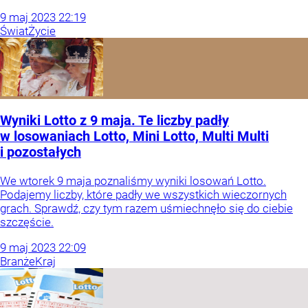
9
maj
2023
22:19
Świat
Życie
Wyniki Lotto z 9 maja. Te liczby padły
w losowaniach Lotto, Mini Lotto, Multi Multi
i pozostałych
We wtorek 9 maja poznaliśmy wyniki losowań Lotto.
Podajemy liczby, które padły we wszystkich wieczornych
grach. Sprawdź, czy tym razem uśmiechnęło się do ciebie
szczęście.
9
maj
2023
22:09
Branże
Kraj