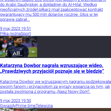
do Arabii Saudyjskiej, a dokładniej do Al-Hilal. Według
nieoficjalnych źródeł piłkarz miał zaakceptować kontrakt
gwarantujący mu 500 mln dolarów rocznie. Głos w tej
sprawie zabrał...
9
maj
2023
19:51
Piłka nożna
Sport
Katarzyna Dowbor nagrała wzruszające wideo.
„Prawdziwych przyjaciół poznaje się w biedzie”
Katarzyna Dowbor we wzruszającym nagraniu podziękowała
swoim fanom i przyjaciołom za wyrazy wsparcia po tym, jak
została zwolniona z programu „Nasz Nowy Dom”.
9
maj
2023
19:50
Gwiazdy
Prime time
Telewizja