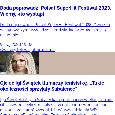
Doda poprowadzi Polsat SuperHit Festiwal 2023.
Wiemy, kto wystąpi
Doda poprowadzi Polsat SuperHit Festiwal 2023. Gwiazda
w najnowszym wywiadzie zdradziła, kiedy zobaczymy ją
na scenie.
9
maj
2023
19:02
Gwiazdy
Telewizja
Prime time
Ojciec Igi Świątek tłumaczy tenisistkę. „Takie
okoliczności sprzyjały Sabalence”
Iga Świątek i Aryna Sabalenka są ostatnio w wielkiej formie.
Obie zawodniczki spotkały się w ostatnich dwóch finałach,
a bilans tych starć wynosi 1:1. W wywiadzie dla WP
SportowychFaktów ojciec Tomasz Świątek wskazał,