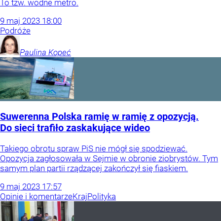
To tzw. wodne metro.
9
maj
2023
18:00
Podróże
Paulina
Kopeć
Suwerenna Polska ramię w ramię z opozycją.
Do sieci trafiło zaskakujące wideo
Takiego obrotu spraw PiS nie mógł się spodziewać.
Opozycja zagłosowała w Sejmie w obronie ziobrystów. Tym
samym plan partii rządzącej zakończył się fiaskiem.
9
maj
2023
17:57
Opinie i komentarze
Kraj
Polityka