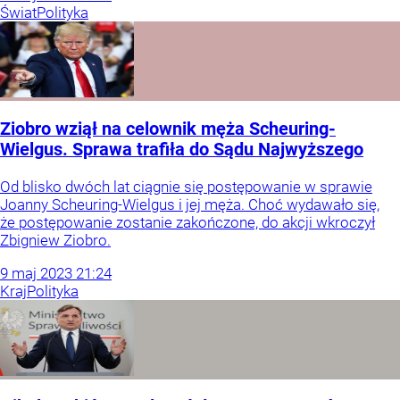
Świat
Polityka
Ziobro wziął na celownik męża Scheuring-
Wielgus. Sprawa trafiła do Sądu Najwyższego
Od blisko dwóch lat ciągnie się postępowanie w sprawie
Joanny Scheuring-Wielgus i jej męża. Choć wydawało się,
że postępowanie zostanie zakończone, do akcji wkroczył
Zbigniew Ziobro.
9
maj
2023
21:24
Kraj
Polityka