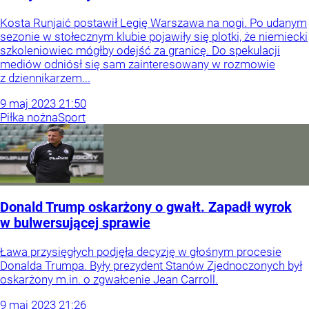
Kosta Runjaić postawił Legię Warszawa na nogi. Po udanym
sezonie w stołecznym klubie pojawiły się plotki, że niemiecki
szkoleniowiec mógłby odejść za granicę. Do spekulacji
mediów odniósł się sam zainteresowany w rozmowie
z dziennikarzem...
9
maj
2023
21:50
Piłka nożna
Sport
Donald Trump oskarżony o gwałt. Zapadł wyrok
w bulwersującej sprawie
Ława przysięgłych podjęła decyzję w głośnym procesie
Donalda Trumpa. Były prezydent Stanów Zjednoczonych był
oskarżony m.in. o zgwałcenie Jean Carroll.
9
maj
2023
21:26