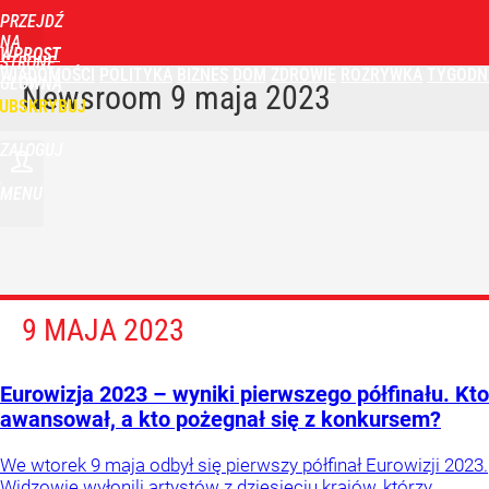
PRZEJDŹ
NA
WPROST
STRONĘ
WIADOMOŚCI
POLITYKA
BIZNES
DOM
ZDROWIE
ROZRYWKA
TYGODN
GŁÓWNĄ
Newsroom
9 maja 2023
UBSKRYBUJ
ZALOGUJ
MENU
9 MAJA 2023
Eurowizja 2023 – wyniki pierwszego półfinału. Kto
awansował, a kto pożegnał się z konkursem?
We wtorek 9 maja odbył się pierwszy półfinał Eurowizji 2023.
Widzowie wyłonili artystów z dziesięciu krajów, którzy