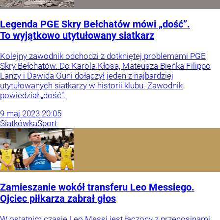
Legenda PGE Skry Bełchatów mówi „dość”.
To wyjątkowo utytułowany siatkarz
Kolejny zawodnik odchodzi z dotkniętej problemami PGE
Skry Bełchatów. Do Karola Kłosa, Mateusza Bieńka Filippo
Lanzy i Dawida Guni dołączył jeden z najbardziej
utytułowanych siatkarzy w historii klubu. Zawodnik
powiedział „dość”.
9
maj
2023
20:05
Siatkówka
Sport
Zamieszanie wokół transferu Leo Messiego.
Ojciec piłkarza zabrał głos
W ostatnim czasie Leo Messi jest łączony z przenosinami