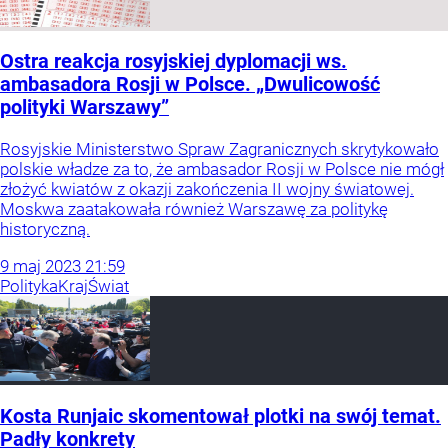
Ostra reakcja rosyjskiej dyplomacji ws.
ambasadora Rosji w Polsce. „Dwulicowość
polityki Warszawy”
Rosyjskie Ministerstwo Spraw Zagranicznych skrytykowało
polskie władze za to, że ambasador Rosji w Polsce nie mógł
złożyć kwiatów z okazji zakończenia II wojny światowej.
Moskwa zaatakowała również Warszawę za politykę
historyczną.
9
maj
2023
21:59
Polityka
Kraj
Świat
Kosta Runjaic skomentował plotki na swój temat.
Padły konkrety