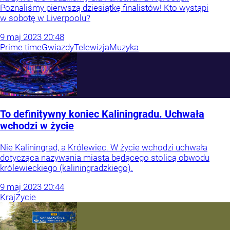
Poznaliśmy pierwszą dziesiątkę finalistów! Kto wystąpi
w sobotę w Liverpoolu?
9
maj
2023
20:48
Prime time
Gwiazdy
Telewizja
Muzyka
To definitywny koniec Kaliningradu. Uchwała
wchodzi w życie
Nie Kaliningrad, a Królewiec. W życie wchodzi uchwała
dotycząca nazywania miasta będącego stolicą obwodu
królewieckiego (kaliningradzkiego).
9
maj
2023
20:44
Kraj
Życie