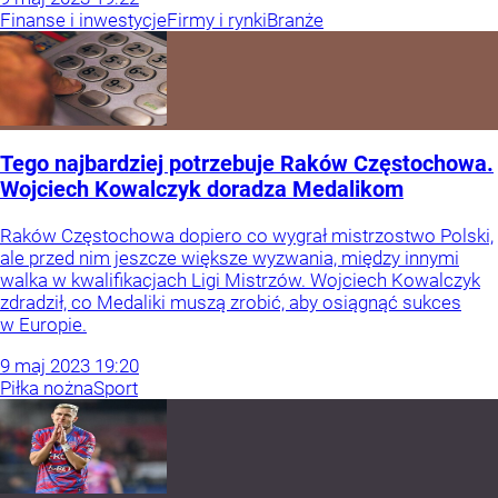
Finanse i inwestycje
Firmy i rynki
Branże
Tego najbardziej potrzebuje Raków Częstochowa.
Wojciech Kowalczyk doradza Medalikom
Raków Częstochowa dopiero co wygrał mistrzostwo Polski,
ale przed nim jeszcze większe wyzwania, między innymi
walka w kwalifikacjach Ligi Mistrzów. Wojciech Kowalczyk
zdradził, co Medaliki muszą zrobić, aby osiągnąć sukces
w Europie.
9
maj
2023
19:20
Piłka nożna
Sport