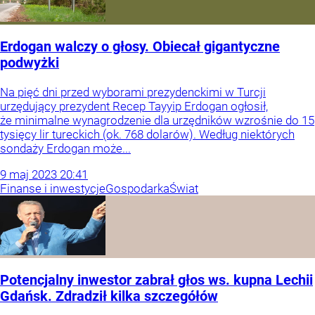
Erdogan walczy o głosy. Obiecał gigantyczne
podwyżki
Na pięć dni przed wyborami prezydenckimi w Turcji
urzędujący prezydent Recep Tayyip Erdogan ogłosił,
że minimalne wynagrodzenie dla urzędników wzrośnie do 15
tysięcy lir tureckich (ok. 768 dolarów). Według niektórych
sondaży Erdogan może...
9
maj
2023
20:41
Finanse i inwestycje
Gospodarka
Świat
Potencjalny inwestor zabrał głos ws. kupna Lechii
Gdańsk. Zdradził kilka szczegółów