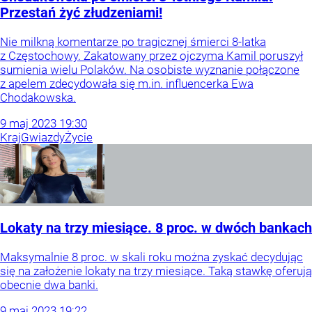
Przestań żyć złudzeniami!
Nie milkną komentarze po tragicznej śmierci 8-latka
z Częstochowy. Zakatowany przez ojczyma Kamil poruszył
sumienia wielu Polaków. Na osobiste wyznanie połączone
z apelem zdecydowała się m.in. influencerka Ewa
Chodakowska.
9
maj
2023
19:30
Kraj
Gwiazdy
Życie
Lokaty na trzy miesiące. 8 proc. w dwóch bankach
Maksymalnie 8 proc. w skali roku można zyskać decydując
się na założenie lokaty na trzy miesiące. Taką stawkę oferują
obecnie dwa banki.
9
maj
2023
19:22