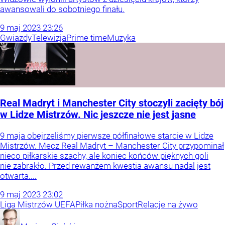
awansowali do sobotniego finału.
9
maj
2023
23:26
Gwiazdy
Telewizja
Prime time
Muzyka
Real Madryt i Manchester City stoczyli zacięty bój
w Lidze Mistrzów. Nic jeszcze nie jest jasne
9 maja obejrzeliśmy pierwsze półfinałowe starcie w Lidze
Mistrzów. Mecz Real Madryt – Manchester City przypominał
nieco piłkarskie szachy, ale koniec końców pięknych goli
nie zabrakło. Przed rewanżem kwestia awansu nadal jest
otwarta....
9
maj
2023
23:02
Liga Mistrzów UEFA
Piłka nożna
Sport
Relacje na żywo