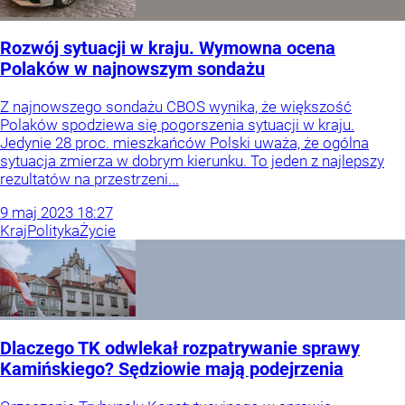
Rozwój sytuacji w kraju. Wymowna ocena
Polaków w najnowszym sondażu
Z najnowszego sondażu CBOS wynika, że większość
Polaków spodziewa się pogorszenia sytuacji w kraju.
Jedynie 28 proc. mieszkańców Polski uważa, że ogólna
sytuacja zmierza w dobrym kierunku. To jeden z najlepszy
rezultatów na przestrzeni...
9
maj
2023
18:27
Kraj
Polityka
Życie
Dlaczego TK odwlekał rozpatrywanie sprawy
Kamińskiego? Sędziowie mają podejrzenia