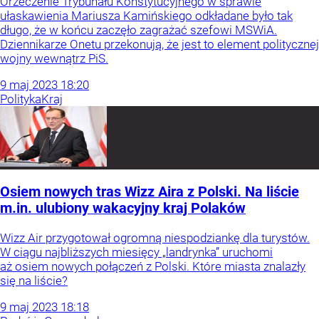
Orzeczenie Trybunału Konstytucyjnego w sprawie
ułaskawienia Mariusza Kamińskiego odkładane było tak
długo, że w końcu zaczęło zagrażać szefowi MSWiA.
Dziennikarze Onetu przekonują, że jest to element politycznej
wojny wewnątrz PiS.
9
maj
2023
18:20
Polityka
Kraj
Osiem nowych tras Wizz Aira z Polski. Na liście
m.in. ulubiony wakacyjny kraj Polaków
Wizz Air przygotował ogromną niespodziankę dla turystów.
W ciągu najbliższych miesięcy „landrynka” uruchomi
aż osiem nowych połączeń z Polski. Które miasta znalazły
się na liście?
9
maj
2023
18:18