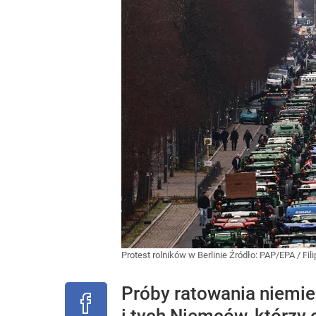
Protest rolników w Berlinie
Źródło:
PAP/EPA
/
Fil
Próby ratowania niemie