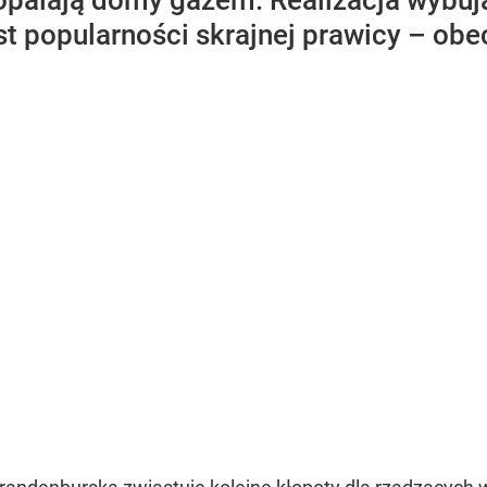
 opalają domy gazem. Realizacja wybuj
t popularności skrajnej prawicy – obec