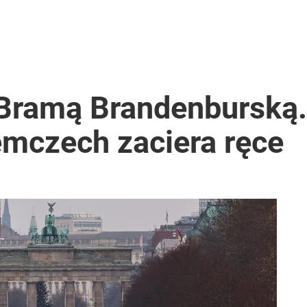
 Bramą Brandenburską.
emczech zaciera ręce