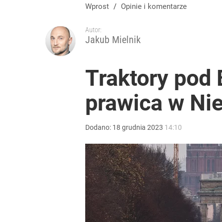
Wprost
/
Opinie i komentarze
Autor:
Jakub Mielnik
Traktory pod
prawica w Ni
Dodano:
18
grudnia
2023
14:10