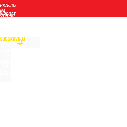
PRZEJDŹ
Udostępnij
1
Skomentuj
NA
WPROST
STRONĘ
GŁÓWNĄ
WIADOMOŚCI
POLITYKA
BIZNES
DOM
ZDROWIE
ROZRYWKA
TYGOD
SUBSKRYBUJ
ZALOGUJ
SZUKAJ
MENU