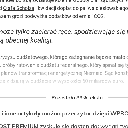
ndenburską zwiastuje kolejne kłopoty dla rządzących w B
ąd
Olafa Scholza
likwidacji dopłat do paliwa dieslowskieg
azem grozi podwyżka podatków od emisji CO2.
oże tylko zacierać ręce, spodziewając si
 obecnej koalicji.
ryzysu budżetowego, którego zażegnanie będzie miało 
róby ratowania budżetu federalnego, który spinał się ty
 planów transformacji energetycznej Niemiec. Sąd konsty
lza z dziurą w budżecie w wysokości 60 miliardów euro.
Pozostało 83% tekstu
 i inne artykuły można przeczytać dzięki WP
OST PREMIUM zyskuje się dostęp do:
wydań tyg