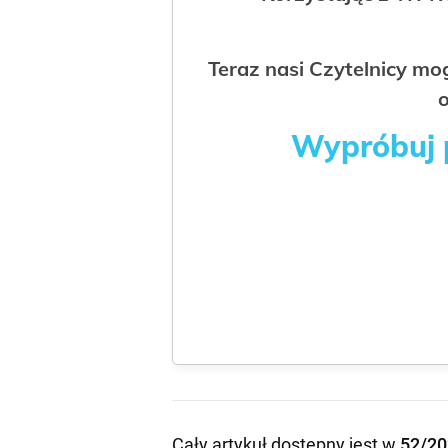
Teraz nasi Czytelnicy m
o
Wypróbuj p
Cały artykuł dostępny jest w
52/20