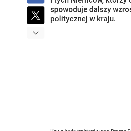
i tych Niemców, którzy
spowoduje dalszy wzros
politycznej w kraju.