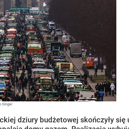
ip Singer
ckiej dziury budżetowej skończyły się 