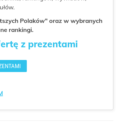
kułów.
gatszych Polaków" oraz w wybranych
ne rankingi.
fertę z prezentami
ZENTAMI
M