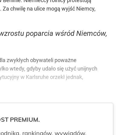
erlinie. Niemieccy rolnicy protestują
o. Za chwilę na ulice mogą wyjść Niemcy,
ę wzrostu poparcia wśród Niemców,
dla zwykłych obywateli poważne
lko wtedy, gdyby udało się użyć unijnych
tucyjny w Karlsruhe orzekł jednak,
ROST PREMIUM.
odnika, rankingów, wywiadów,