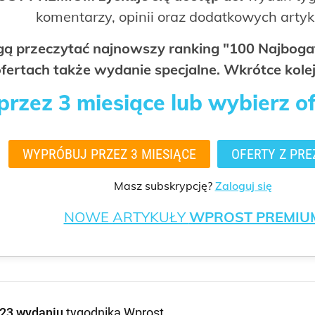
komentarzy, opinii oraz dodatkowych arty
ogą przeczytać najnowszy ranking "100 Najbo
fertach także wydanie specjalne. Wkrótce kolej
rzez 3 miesiące lub wybierz o
WYPRÓBUJ PRZEZ 3 MIESIĄCE
OFERTY Z PRE
Masz subskrypcję?
Zaloguj się
NOWE ARTYKUŁY
WPROST PREMIU
23 wydaniu
tygodnika Wprost
.