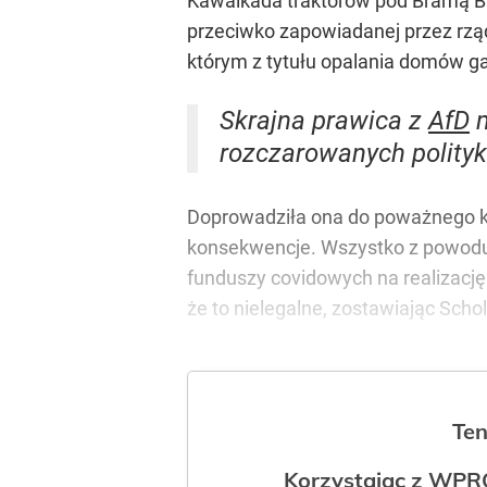
Kawalkada traktorów pod Bramą Bra
przeciwko zapowiadanej przez rz
którym z tytułu opalania domów g
Skrajna prawica z
AfD
m
rozczarowanych polityką
Doprowadziła ona do poważnego k
konsekwencje. Wszystko z powodu p
funduszy covidowych na realizację
że to nielegalne, zostawiając Scho
Ten
Korzystając z WPR