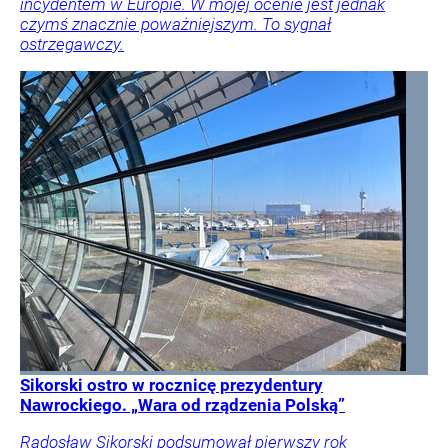
incydentem w Europie. W mojej ocenie jest jednak
czymś znacznie poważniejszym. To sygnał
ostrzegawczy.
Sikorski ostro w rocznicę prezydentury
Nawrockiego. „Wara od rządzenia Polską”
Radosław Sikorski podsumował pierwszy rok