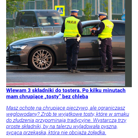
Wlewam 3 składniki do tostera. Po kilku minutach
mam chrupiące „tosty” bez chleba
Masz ochotę na chrupiące pieczywo, ale ograniczasz
węglowodany? Zrób te wyjątkowe tosty, które w smaku
do złudzenia przypominają tradycyjne. Wystarczą trzy
proste składniki, by na talerzu wylądowała pyszna,
sycąca przekąska, która nie obciąża żołądka.