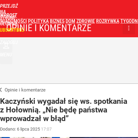
PRZEJDŹ
NA
WPROST
STRONĘ
WIADOMOŚCI
POLITYKA
BIZNES
DOM
ZDROWIE
ROZRYWKA
TYGODN
GŁÓWNĄ
OPINIE I KOMENTARZE
UBSKRYBUJ
ZALOGUJ
MENU
Opinie i komentarze
Kaczyński wygadał się ws. spotkania
z Hołownią. „Nie będę państwa
wprowadzał w błąd”
Dodano:
6
lipca
2025
17:07