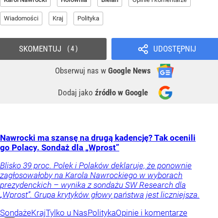
Wiadomości
Kraj
Polityka
SKOMENTUJ
UDOSTĘPNIJ
4
Obserwuj nas
w
Google News
Dodaj jako
źródło w Google
Nawrocki ma szansę na drugą kadencję? Tak ocenili
go Polacy. Sondaż dla „Wprost”
Blisko 39 proc. Polek i Polaków deklaruje, że ponownie
zagłosowałoby na Karola Nawrockiego w wyborach
prezydenckich – wynika z sondażu SW Research dla
„Wprost”. Grupa krytyków głowy państwa jest liczniejsza.
Sondaże
Kraj
Tylko u Nas
Polityka
Opinie i komentarze