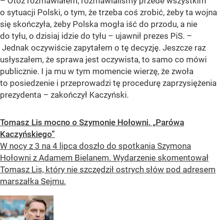
– Otóż rozmawiałem, rozmawialiśmy przede wszystkim
o sytuacji Polski, o tym, że trzeba coś zrobić, żeby ta wojna
się skończyła, żeby Polska mogła iść do przodu, a nie
do tyłu, o dzisiaj idzie do tyłu – ujawnił prezes PiS. –
Jednak oczywiście zapytałem o tę decyzję. Jeszcze raz
usłyszałem, że sprawa jest oczywista, to samo co mówi
publicznie. I ja mu w tym momencie wierzę, że zwoła
to posiedzenie i przeprowadzi tę procedurę zaprzysiężenia
prezydenta – zakończył Kaczyński.
Tomasz Lis mocno o Szymonie Hołowni. „Parówa
Kaczyńskiego”
W nocy z 3 na 4 lipca doszło do spotkania Szymona
Hołowni z Adamem Bielanem. Wydarzenie skomentował
Tomasz Lis, który nie szczędził ostrych słów pod adresem
marszałka Sejmu.