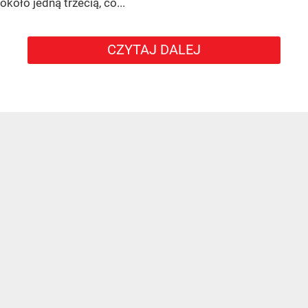
około jedną trzecią, co...
CZYTAJ DALEJ