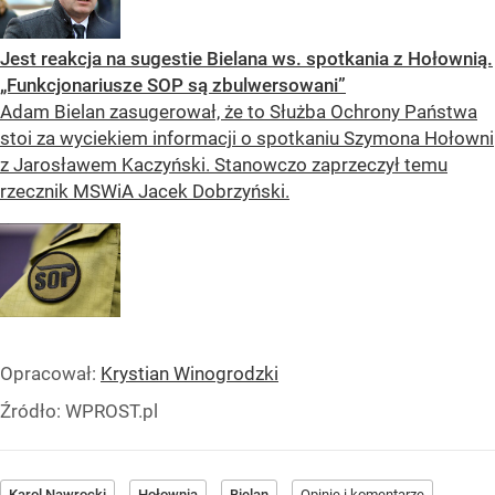
Jest reakcja na sugestie Bielana ws. spotkania z Hołownią.
„Funkcjonariusze SOP są zbulwersowani”
Adam Bielan zasugerował, że to Służba Ochrony Państwa
stoi za wyciekiem informacji o spotkaniu Szymona Hołowni
z Jarosławem Kaczyński. Stanowczo zaprzeczył temu
rzecznik MSWiA Jacek Dobrzyński.
Opracował:
Krystian Winogrodzki
Źródło:
WPROST.pl
Karol Nawrocki
Hołownia
Bielan
Opinie i komentarze