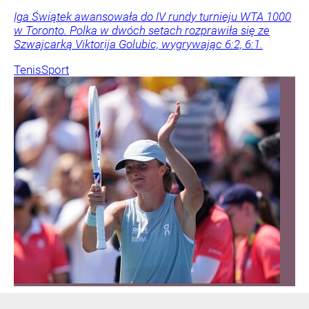
Iga Świątek awansowała do IV rundy turnieju WTA 1000
w Toronto. Polka w dwóch setach rozprawiła się ze
Szwajcarką Viktorija Golubic, wygrywając 6:2, 6:1.
Tenis
Sport