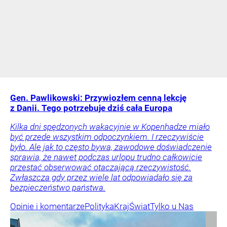
Gen. Pawlikowski: Przywiozłem cenną lekcję
z Danii. Tego potrzebuje dziś cała Europa
Kilka dni spędzonych wakacyjnie w Kopenhadze miało
być przede wszystkim odpoczynkiem. I rzeczywiście
było. Ale jak to często bywa, zawodowe doświadczenie
sprawia, że nawet podczas urlopu trudno całkowicie
przestać obserwować otaczającą rzeczywistość.
Zwłaszcza gdy przez wiele lat odpowiadało się za
bezpieczeństwo państwa.
Opinie i komentarze
Polityka
Kraj
Świat
Tylko u Nas