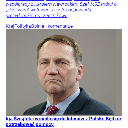
współpracy z Karolem Nawrockim. Szef MSZ mówi o
„złośliwym” wetowaniu i ostro odpowiada
prezydenckiemu rzecznikowi.
Kraj
Polityka
Opinie i komentarze
Iga Świątek zwróciła się do kibiców z Polski. Będzie
potrzebować pomocy