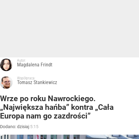
Autor:
Magdalena Frindt
Współpraca:
Tomasz Stankiewicz
Wrze po roku Nawrockiego.
„Największa hańba” kontra „Cała
Europa nam go zazdrości”
Dodano:
dzisiaj
5:15