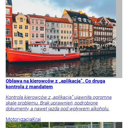
Obława na kierowców z „aplikacją”. Co druga
kontrola z mandatem
Kontrola kierowców z „aplikacją” ujawniła ogromną
skalę problemu. Brak uprawnień, podrobione
dokumenty, a nawet jazda pod wpływem alkoholu.
Motoryzacja
Kraj