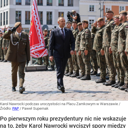
Karol Nawrocki podczas uroczystości na Placu Zamkowym w Warszawie
/
Źródło:
PAP
/
Paweł Supernak
Po pierwszym roku prezydentury nic nie wskazuje
na to, żeby Karol Nawrocki wyciszył spory między