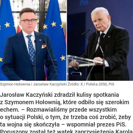
Szymon Hołownia i Jarosław Kaczyński
Źródło:
X
/
Polska 2050, PiS
Jarosław Kaczyński zdradził kulisy spotkania
z Szymonem Hołownią, które odbiło się szerokim
echem. – Rozmawialiśmy przede wszystkim
o sytuacji Polski, o tym, że trzeba coś zrobić, żeby
ta wojna się skończyła – wspomniał prezes PiS.
Poruszony został też wątek zaprzysiężenia Karola