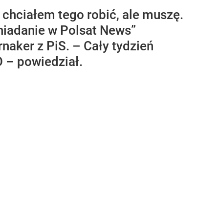
chciałem tego robić, ale muszę.
niadanie w Polsat News”
naker z PiS. – Cały tydzień
 – powiedział.