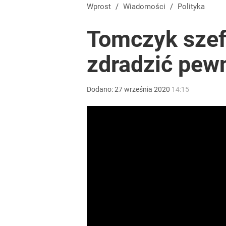
Wprost
/
Wiadomości
/
Polityka
Tomczyk szef
zdradzić pew
Dodano:
27
września
2020
14:15