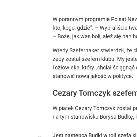
W porannym programie Polsat News 
kto, kogo, gdzie”
. – Wybraliście t
– Boże, jak was boli, ależ się pan b
Wtedy Szefernaker stwierdził, że 
żeby został szefem klubu. My jest
i człowieka, który
„chciał ściągnąć
stanowić nową jakość w polityce.
Cezary Tomczyk szefem
W piątek Cezary Tomczyk został pr
na tym stanowisku Borysa Budkę, kt
Jest następca Budki w roli szefa