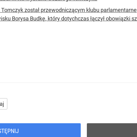
 Tomczyk został przewodniczącym klubu parlamentarnego 
isku Borysa Budkę, który dotychczas łączył obowiązki sze
aj
STĘPNIJ