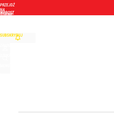
PRZEJDŹ
Udostępnij
1
Skomentuj
NA
WPROST
STRONĘ
GŁÓWNĄ
WIADOMOŚCI
POLITYKA
BIZNES
DOM
ZDROWIE
ROZRYWKA
TYGOD
SUBSKRYBUJ
ZALOGUJ
SZUKAJ
MENU