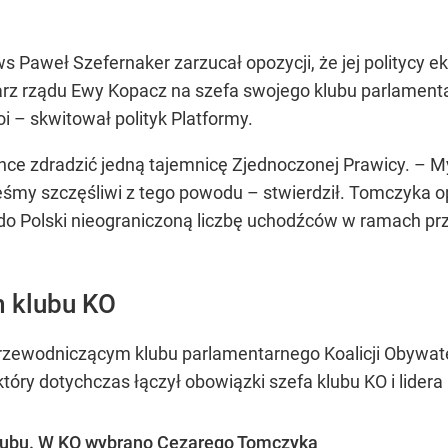
Paweł Szefernaker zarzucał opozycji, że jej politycy ek
warz rządu Ewy Kopacz na szefa swojego klubu parlamenta
oi – skwitował polityk Platformy.
chce zdradzić jedną tajemnicę Zjednoczonej Prawicy. – 
eśmy szczęśliwi z tego powodu – stwierdził. Tomczyka o
 do Polski nieograniczoną liczbę uchodźców w ramach pr
 klubu KO
zewodniczącym klubu parlamentarnego Koalicji Obywatel
óry dotychczas łączył obowiązki szefa klubu KO i lidera
 klubu. W KO wybrano Cezarego Tomczyka