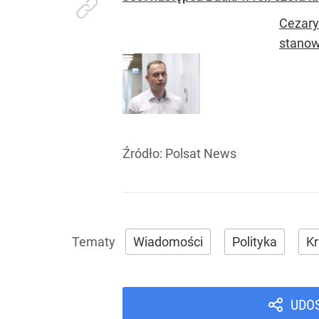
Cezary
stanow
Źródło:
Polsat News
Wiadomości
Polityka
Kr
UDO