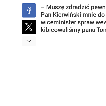
– Muszę zdradzić pewną
Pan Kierwiński mnie do
wiceminister spraw wewn
kibicowaliśmy panu Tom