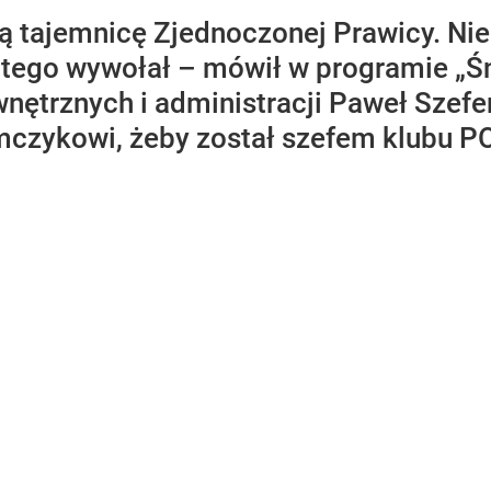
 tajemnicę Zjednoczonej Prawicy. Nie 
 tego wywołał – mówił w programie „Ś
ętrznych i administracji Paweł Szefer
czykowi, żeby został szefem klubu PO