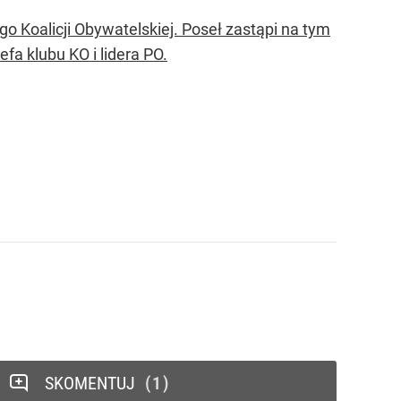
Koalicji Obywatelskiej. Poseł zastąpi na tym
fa klubu KO i lidera PO.
SKOMENTUJ
1