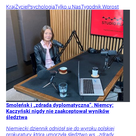
Kraj
Życie
Psychologia
Tylko u Nas
Tygodnik Wprost
Smoleńsk i „zdrada dyplomatyczna”. Niemcy:
Kaczyński nigdy nie zaakceptował wyników
śledztwa
Niemiecki dziennik odniósł się do wyroku polskiej
prokuratury, która umorzyła śledztwo ws. „zdrady