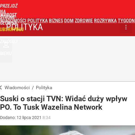
PRZEJDŹ
NA
WPROST
STRONĘ
WIADOMOŚCI
POLITYKA
BIZNES
DOM
ZDROWIE
ROZRYWKA
TYGODN
GŁÓWNĄ
POLITYKA
UBSKRYBUJ
ZALOGUJ
MENU
Wiadomości
/
Polityka
Suski o stacji TVN: Widać duży wpływ
PO. To Tusk Wazelina Network
Dodano:
12
lipca
2021
8:34