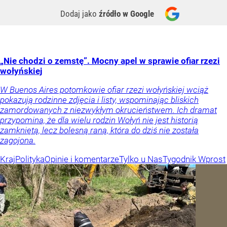
Dodaj jako
źródło w Google
„Nie chodzi o zemstę”. Mocny apel w sprawie ofiar rzezi
wołyńskiej
W Buenos Aires potomkowie ofiar rzezi wołyńskiej wciąż
pokazują rodzinne zdjęcia i listy, wspominając bliskich
zamordowanych z niezwykłym okrucieństwem. Ich dramat
przypomina, że dla wielu rodzin Wołyń nie jest historią
zamkniętą, lecz bolesną raną, która do dziś nie została
zagojona.
Kraj
Polityka
Opinie i komentarze
Tylko u Nas
Tygodnik Wprost