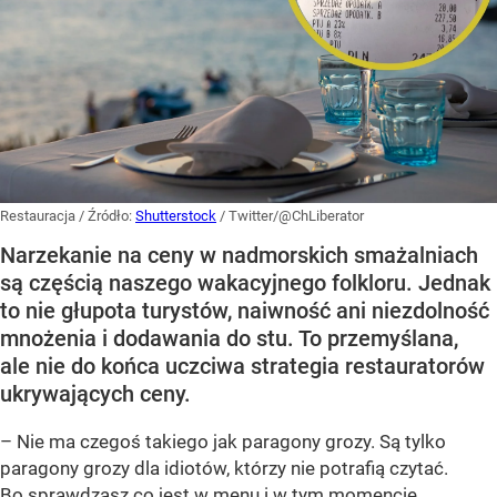
Restauracja
/ Źródło:
Shutterstock
/
Twitter/@ChLiberator
Narzekanie na ceny w nadmorskich smażalniach
są częścią naszego wakacyjnego folkloru. Jednak
to nie głupota turystów, naiwność ani niezdolność
mnożenia i dodawania do stu. To przemyślana,
ale nie do końca uczciwa strategia restauratorów
ukrywających ceny.
– Nie ma czegoś takiego jak paragony grozy. Są tylko
paragony grozy dla idiotów, którzy nie potrafią czytać.
Bo sprawdzasz co jest w menu i w tym momencie