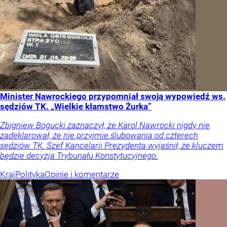
Minister Nawrockiego przypomniał swoją wypowiedź ws.
sędziów TK. „Wielkie kłamstwo Żurka”
Zbigniew Bogucki zaznaczył, że Karol Nawrocki nigdy nie
zadeklarował, że nie przyjmie ślubowania od czterech
sędziów TK. Szef Kancelarii Prezydenta wyjaśnił, że kluczem
będzie decyzja Trybunału Konstytucyjnego.
Kraj
Polityka
Opinie i komentarze