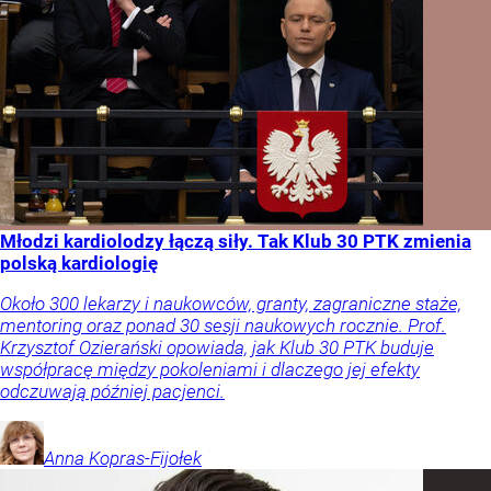
Młodzi kardiolodzy łączą siły. Tak Klub 30 PTK zmienia
polską kardiologię
Około 300 lekarzy i naukowców, granty, zagraniczne staże,
mentoring oraz ponad 30 sesji naukowych rocznie. Prof.
Krzysztof Ozierański opowiada, jak Klub 30 PTK buduje
współpracę między pokoleniami i dlaczego jej efekty
odczuwają później pacjenci.
Anna
Kopras-Fijołek