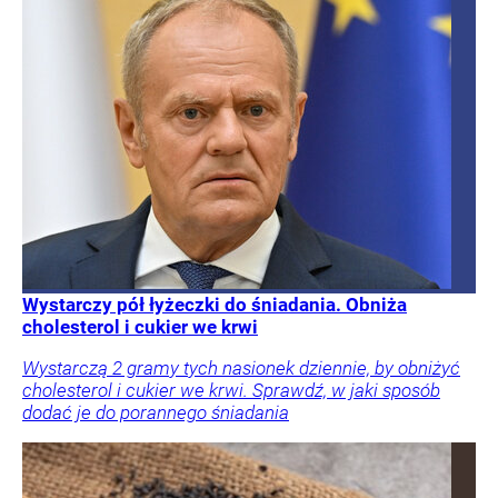
Wystarczy pół łyżeczki do śniadania. Obniża
cholesterol i cukier we krwi
Wystarczą 2 gramy tych nasionek dziennie, by obniżyć
cholesterol i cukier we krwi. Sprawdź, w jaki sposób
dodać je do porannego śniadania