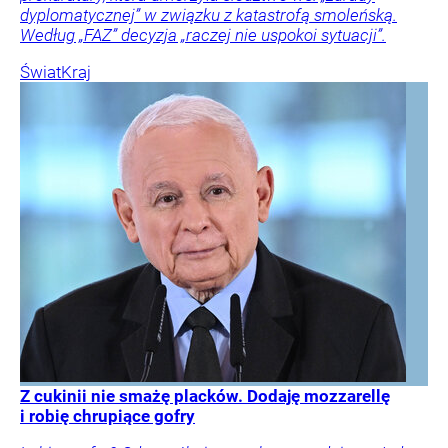
dyplomatycznej” w związku z katastrofą smoleńską.
Według „FAZ” decyzja „raczej nie uspokoi sytuacji”.
Świat
Kraj
Z cukinii nie smażę placków. Dodaję mozzarellę
i robię chrupiące gofry