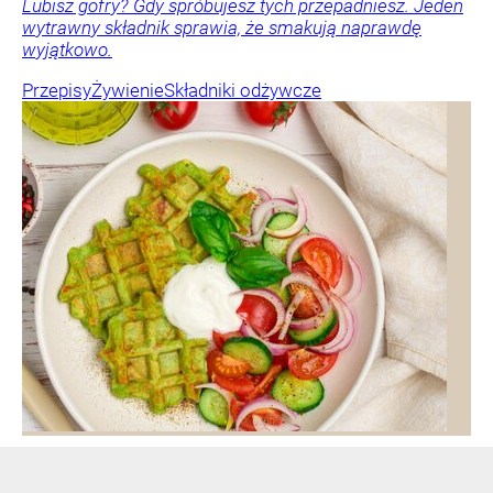
Lubisz gofry? Gdy spróbujesz tych przepadniesz. Jeden
wytrawny składnik sprawia, że smakują naprawdę
wyjątkowo.
Przepisy
Żywienie
Składniki odżywcze