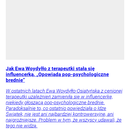
Jak Ewa Woydyłło z terapeutki stała się
influencerką. „Opowiada pop-psychologiczne
brednie”
W ostatnich latach Ewa Woydyłło-Osiatyńska z cenionej
terapeutki uzależnień zamieniła się w influencerkę,
niekiedy głoszącą pop-psychologiczne brednie.
Paradoksalnie to, co ostatnio powiedziała o Idze
Świątek, nie jest ani najbardziej kontrowersyjne, ani
najgroźniejsze. Problem w tym, że wszyscy udawali, że
tego nie widzą.