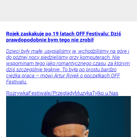
Rojek zaskakuje po 19 latach OFF Festivalu: Dziś
prawdopodobnie bym tego nie zrobił
Dzieci były małe, usypialiśmy je, wchodziliśmy na górę i
do późnej nocy siedzieliśmy przy komputerach. Nie
wspominam tego jako romantycznego czasu, za którym
dziś szczególnie tęsknię. To była po prostu bardzo
ciężka praca – mówi Artur Rojek o początkach OFF
Festivalu.
Rozrywka
Festiwale/Przeglądy
Muzyka
Tylko u Nas