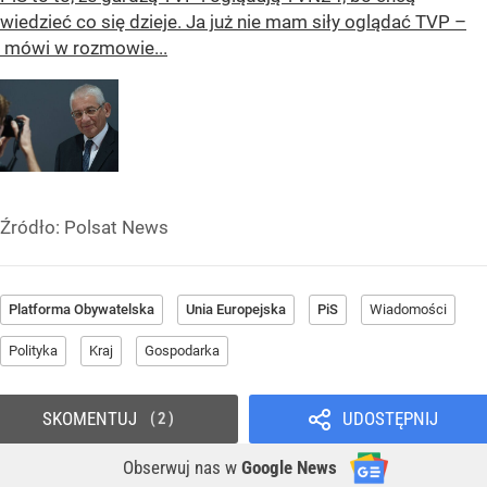
wiedzieć co się dzieje. Ja już nie mam siły oglądać TVP –
mówi w rozmowie...
Źródło:
Polsat News
Platforma Obywatelska
Unia Europejska
PiS
Wiadomości
Polityka
Kraj
Gospodarka
SKOMENTUJ
UDOSTĘPNIJ
2
Obserwuj nas
w
Google News