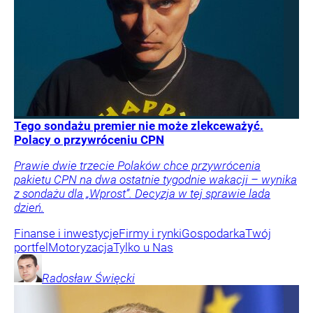
Tego sondażu premier nie może zlekceważyć.
Polacy o przywróceniu CPN
Prawie dwie trzecie Polaków chce przywrócenia
pakietu CPN na dwa ostatnie tygodnie wakacji – wynika
z sondażu dla „Wprost”. Decyzja w tej sprawie lada
dzień.
Finanse i inwestycje
Firmy i rynki
Gospodarka
Twój
portfel
Motoryzacja
Tylko u Nas
Radosław
Święcki