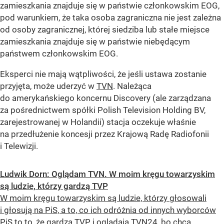
zamieszkania znajduje się w państwie członkowskim EOG,
pod warunkiem, że taka osoba zagraniczna nie jest zależna
od osoby zagranicznej, której siedziba lub stałe miejsce
zamieszkania znajduje się w państwie niebędącym
państwem członkowskim EOG.
Eksperci nie mają wątpliwości, że jeśli ustawa zostanie
przyjęta, może uderzyć w
TVN
. Należąca
do amerykańskiego koncernu Discovery (ale zarządzana
za pośrednictwem spółki Polish Television Holding BV,
zarejestrowanej w Holandii) stacja oczekuje właśnie
na przedłużenie koncesji przez Krajową Radę Radiofonii
i Telewizji.
Ludwik Dorn: Oglądam TVN. W moim kręgu towarzyskim
są ludzie, którzy gardzą TVP
W moim kręgu towarzyskim są ludzie, którzy głosowali
i głosują na PiS, a to, co ich odróżnia od innych wyborców
PiS to to, że gardzą TVP i oglądają TVN24, bo chcą