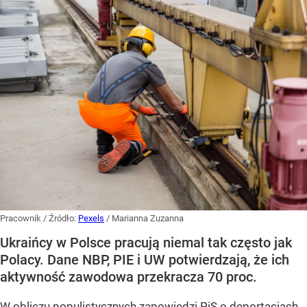
Pracownik
/ Źródło:
Pexels
/
Marianna Zuzanna
Ukraińcy w Polsce pracują niemal tak często jak
Polacy. Dane NBP, PIE i UW potwierdzają, że ich
aktywność zawodowa przekracza 70 proc.
W obliczu populistycznych zapowiedzi PiS o deportacjach