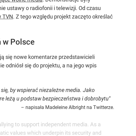
ustawy o radiofonii i telewizji. Od czasu
w TVN
. Z tego względu projekt zaczęto określać
ń w Polsce
ją się nowe komentarze przedstawicieli
 odniósł się do projektu, a na jego wpis
się, by wspierać niezależne media. Jako
óre leżą u podstaw bezpieczeństwa i dobrobytu"
– napisała Madeleine Albright na Twitterze.
allying to support independent media. As a
ic values which underpin its security and