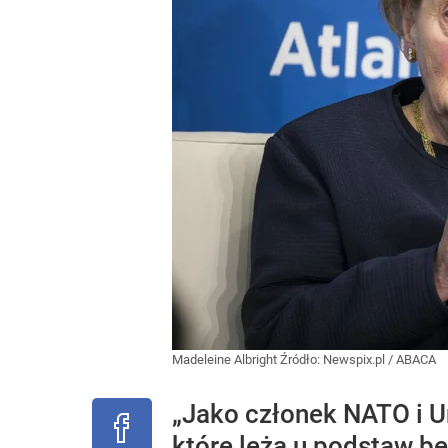
Madeleine Albright
Źródło:
Newspix.pl
/
ABACA
„Jako członek NATO i U
które leżą u podstaw be