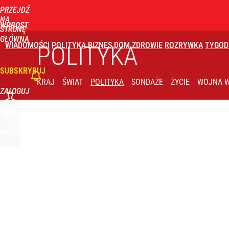
PRZEJDŹ
Udostępnij
15
Skomentuj
NA
WPROST
STRONĘ
GŁÓWNĄ
WIADOMOŚCI
POLITYKA
BIZNES
DOM
ZDROWIE
ROZRYWKA
TYGOD
POLITYKA
SUBSKRYBUJ
KRAJ
ŚWIAT
POLITYKA
SONDAŻE
ŻYCIE
WOJNA W
ZALOGUJ
SZUKAJ
MENU