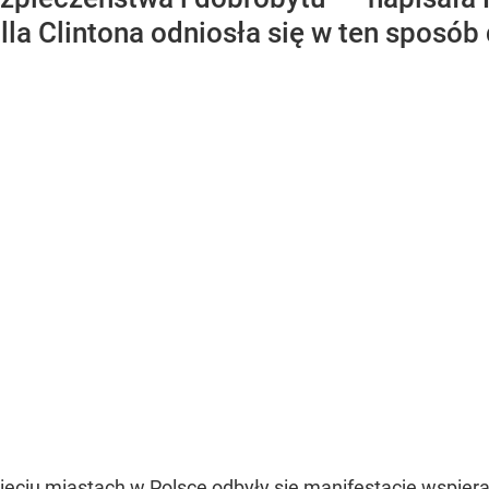
illa Clintona odniosła się w ten sposó
sięciu miastach w Polsce odbyły się
manifestacje wspier