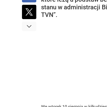
stanu w administracji B
TVN”.
We wtorek 10 sierpnia w kilkudzie