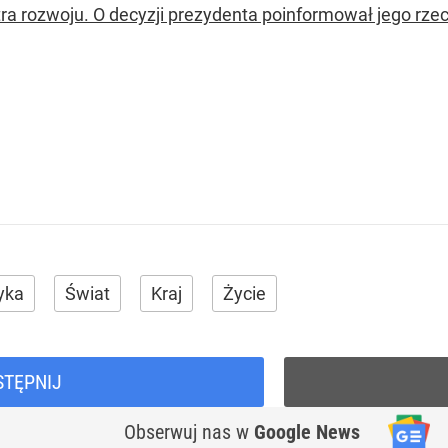
tra rozwoju. O decyzji prezydenta poinformował jego rzec
tyka
Świat
Kraj
Życie
STĘPNIJ
Obserwuj nas
w
Google News