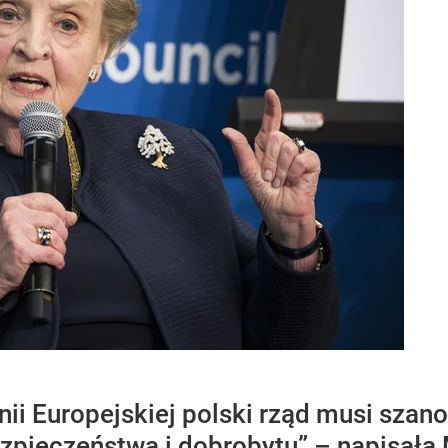
nii Europejskiej polski rząd musi sza
zpieczeństwa i dobrobytu” – napisała 