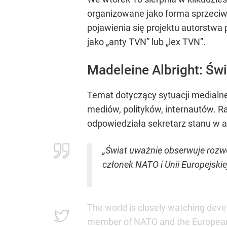
organizowane jako forma sprzeciwu
pojawienia się projektu autorstwa 
jako „anty TVN” lub „lex TVN”.
Madeleine Albright: Św
Temat dotyczący sytuacji medialne
mediów, polityków, internautów. R
odpowiedziała sekretarz stanu w ad
„Świat uważnie obserwuje rozwó
członek NATO i Unii Europejski
The world is closely watching deve
member of NATO and the European U