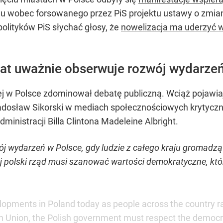
 wobec forsowanego przez PiS projektu ustawy o zmianie 
polityków PiS słychać głosy, że
nowelizacja ma uderzyć 
iat uważnie obserwuje rozwój wydarze
j w Polsce zdominował debatę publiczną. Wciąż pojawia
adosław Sikorski w mediach społecznościowych krytycznie
ministracji Billa Clintona Madeleine Albright.
j wydarzeń w Polsce, gdy ludzie z całego kraju gromadzą 
ej polski rząd musi szanować wartości demokratyczne, kt
lopments in Poland today as people across the country r
nion, the Polish government must respect the democrat