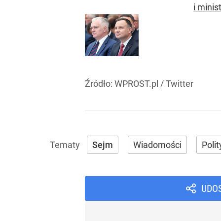
i minis
Źródło:
WPROST.pl
/
Twitter
Sejm
Wiadomości
Poli
UDO