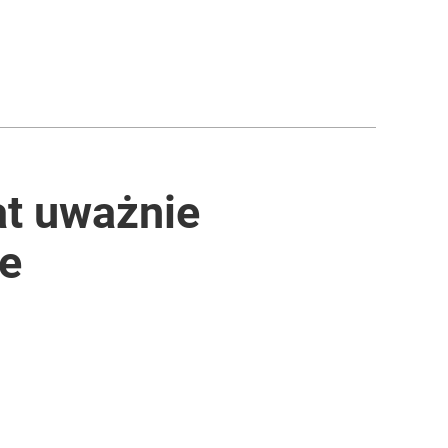
at uważnie
ce