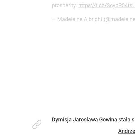
prosperity.
https://t.co/ScybP04ts
— Madeleine Albright (@madelein
Dymisja Jarosława Gowina stała s
Andrze