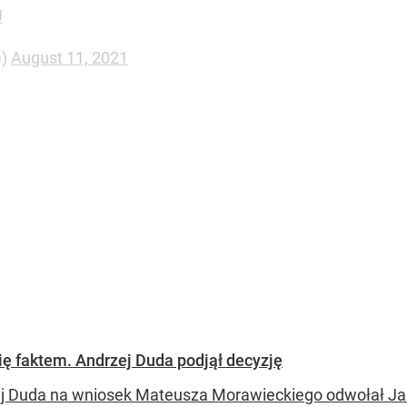
U
e)
August 11, 2021
ię faktem. Andrzej Duda podjął decyzję
j Duda na wniosek Mateusza Morawieckiego odwołał Jar