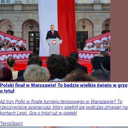
Polski finał w Warszawie! To będzie wielkie święto w grze
o tytuł
Aż trzy Polki w finale turnieju tenisowego w Warszawie? To
rzeczywiście scenariusz, który spełnił się podczas zmagań na
kortach Legii. Gra o tytuł już w piątek!
Tenis
Sport