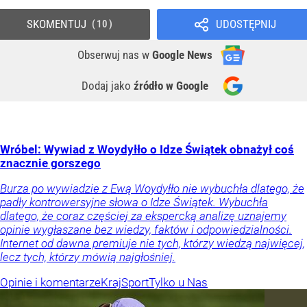
SKOMENTUJ
UDOSTĘPNIJ
10
Obserwuj nas
w
Google News
Dodaj jako
źródło w Google
Wróbel: Wywiad z Woydyłło o Idze Świątek obnażył coś
znacznie gorszego
Burza po wywiadzie z Ewą Woydyłło nie wybuchła dlatego, że
padły kontrowersyjne słowa o Idze Świątek. Wybuchła
dlatego, że coraz częściej za ekspercką analizę uznajemy
opinie wygłaszane bez wiedzy, faktów i odpowiedzialności.
Internet od dawna premiuje nie tych, którzy wiedzą najwięcej,
lecz tych, którzy mówią najgłośniej.
Opinie i komentarze
Kraj
Sport
Tylko u Nas