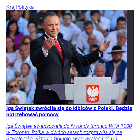
Kraj
Polityka
Iga Świątek zwróciła się do kibiców z Polski. Będzie
potrzebować pomocy
Iga Świątek awansowała do IV rundy turnieju WTA 1000
w Toronto. Polka w dwóch setach rozprawiła się ze
Szwajcarką Viktorija Golubic, wygrywając 6:2, 6:1.