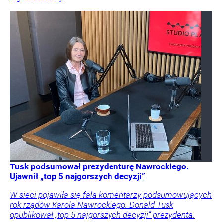
Tusk podsumował prezydenturę Nawrockiego.
Ujawnił „top 5 najgorszych decyzji”
W sieci pojawiła się fala komentarzy podsumowujących
rok rządów Karola Nawrockiego. Donald Tusk
opublikował „top 5 najgorszych decyzji” prezydenta.