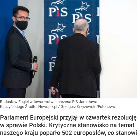
Radosław Fogiel w towarzystwie prezesa PiS Jarosława
Kaczyńskiego
Źródło:
Newspix.pl
/
Grzegorz Krzyzewski/Fotonews
Parlament Europejski przyjął w czwartek rezolucję
w sprawie Polski. Krytyczne stanowisko na temat
naszego kraju poparło 502 europosłów, co stanowi