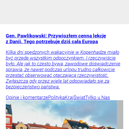
Gen. Pawlikowski: Przywiozłem cenną lekcję
z Danii. Tego potrzebuje dziś cała Europa
Kilka dni spędzonych wakacyjnie w Kopenhadze miało
być przede wszystkim odpoczynkiem. I rzeczywiście
było. Ale jak to często bywa, zawodowe doświadczenie
sprawia, że nawet podczas urlopu trudno całkowicie
przestać obserwować otaczającą rzeczywistość.
Zwłaszcza gdy przez wiele lat odpowiadało się za
bezpieczeństwo państwa.
Opinie i komentarze
Polityka
Kraj
Świat
Tylko u Nas