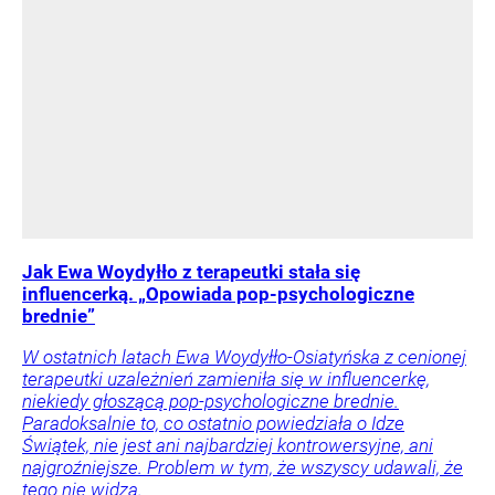
Jak Ewa Woydyłło z terapeutki stała się
influencerką. „Opowiada pop-psychologiczne
brednie”
W ostatnich latach Ewa Woydyłło-Osiatyńska z cenionej
terapeutki uzależnień zamieniła się w influencerkę,
niekiedy głoszącą pop-psychologiczne brednie.
Paradoksalnie to, co ostatnio powiedziała o Idze
Świątek, nie jest ani najbardziej kontrowersyjne, ani
najgroźniejsze. Problem w tym, że wszyscy udawali, że
tego nie widzą.