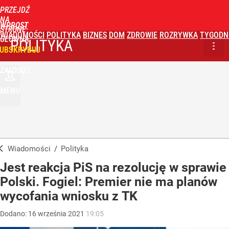
PRZEJDŹ
NA
WPROST
STRONĘ
WIADOMOŚCI
POLITYKA
BIZNES
DOM
ZDROWIE
ROZRYWKA
TYGODN
GŁÓWNĄ
POLITYKA
UBSKRYBUJ
ZALOGUJ
MENU
Wiadomości
/
Polityka
Jest reakcja PiS na rezolucję w sprawie
Polski. Fogiel: Premier nie ma planów
wycofania wniosku z TK
Dodano:
16
września
2021
19:05