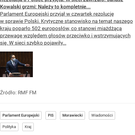
Kowalski grzmi: Należy to kompletnie...
Parlament Europejski przyjął w czwartek rezolucję
w sprawie Polski. Krytyczne stanowisko na temat naszego
kraju poparło 502 europosłów, co stanowi miażdżącą
przewagę względem głosów przeciwko i wstrzymujących
się. W sieci szybko pojawiły...
Źródło:
RMF FM
Parlament Europejski
PiS
Morawiecki
Wiadomości
Polityka
Kraj