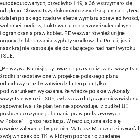
eurodeputowanych, przeciwko 149, a 36 wstrzymało się
od głosu. Główne tezy dokumentu zasadzają się na krytyce
działań polskiego rządu w sferze wymiaru sprawiedliwości,
wolności mediów, traktowania mniejszości seksualnych
i ograniczania praw kobiet. PE wezwał również unijne
organy do blokowania wypłaty środków dla Polski, jeśli
nasz kraj nie zastosuje się do ciążącego nad nami wyroku
TSUE.
„PE wzywa Komisję, by uważnie przeanalizowała wszystkie
środki przedstawione w projekcie polskiego planu
odbudowy oraz by zatwierdziła ten plan tylko
pod warunkiem wykazania, że władze polskie wykonały
wszystkie wyroki TSUE, zwłaszcza dotyczące niezawisłości
sądownictwa, i że plan ten nie spowoduje, iż budżet UE
posłuży do czynnego łamania praw podstawowych
w Polsce” –
głosi rezolucja
. W rezolucji znalazło się
również zalecenie, by
premier Mateusz Morawiecki
wycofał
swój wniosek do TK, w którym poprosił o zbadanie