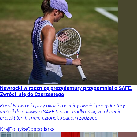
Nawrocki w rocznicę prezydentury przypomniał o SAFE.
Zwrócił się do Czarzastego
Karol Nawrocki przy okazji rocznicy swojej prezydentury
wrócił do ustawy o SAFE 0 proc. Podkreślał, że obecnie
projekt ten firmuje członek koalicji rządzącej.
Kraj
Polityka
Gospodarka