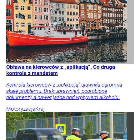
Obława na kierowców z „aplikacją”. Co druga
kontrola z mandatem
Kontrola kierowców z „aplikacją” ujawniła ogromną
skalę problemu. Brak uprawnień, podrobione
dokumenty, a nawet jazda pod wpływem alkoholu.
Motoryzacja
Kraj