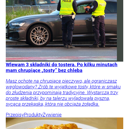
Wlewam 3 składniki do tostera. Po kilku minutach
mam chrupiące „tosty” bez chleba
Masz ochotę na chrupiące pieczywo, ale ograniczasz
węglowodany? Zrób te wyjątkowe tosty, które w smaku
do złudzenia przypominają tradycyjne. Wystarczą trzy
proste składniki, by na talerzu wylądowała pyszna,
sycąca przekąska, która nie obciąża żołądka.
Przepisy
Produkty
Żywienie