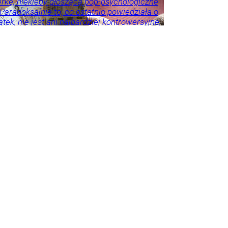
erkę, niekiedy głoszącą pop-psychologiczne
 Paradoksalnie to, co ostatnio powiedziała o
tek, nie jest ani najbardziej kontrowersyjne,
roźniejsze. Problem w tym, że wszyscy
 że tego nie widzą.
ie
Psychologia
Tylko
godnik