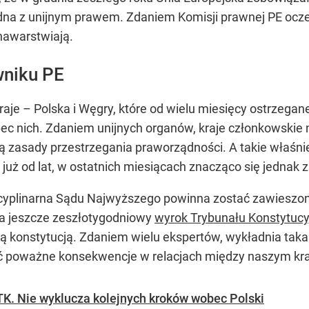
godna z unijnym prawem. Zdaniem Komisji prawnej PE ocz
 nawarstwiają.
wniku PE
raje – Polska i Węgry, które od wielu miesięcy ostrzega
ec nich. Zdaniem unijnych organów, kraje członkowskie
ą zasady przestrzegania praworządności. A takie właśni
wa już od lat, w ostatnich miesiącach znacząco się jednak z
scyplinarna Sądu Najwyższego powinna zostać zawieszon
wa jeszcze zeszłotygodniowy
wyrok Trybunału Konstytuc
ką konstytucją. Zdaniem wielu ekspertów, wykładnia tak
eć poważne konsekwencje w relacjach między naszym kr
K. Nie wyklucza kolejnych kroków wobec Polski