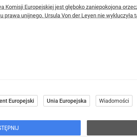
a Komisji Europejskiej jest głęboko zaniepokojona orze
u prawa unijnego. Ursula Von der Leyen nie wykluczyła t
nt Europejski
Unia Europejska
Wiadomości
STĘPNIJ