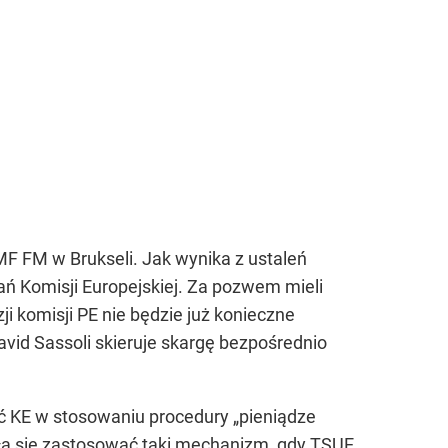
F FM w Brukseli. Jak wynika z ustaleń
ań Komisji Europejskiej. Za pozwem mieli
ji komisji PE nie będzie już konieczne
vid Sassoli skieruje skargę bezpośrednio
ć KE w stosowaniu procedury „pieniądze
ła się zastosować taki mechanizm, gdy TSUE