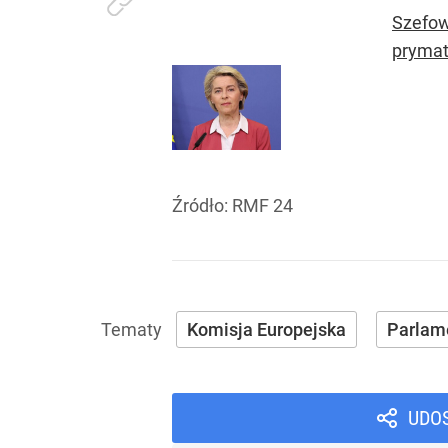
Szefow
prymat
Źródło:
RMF 24
Komisja Europejska
Parlame
UDO