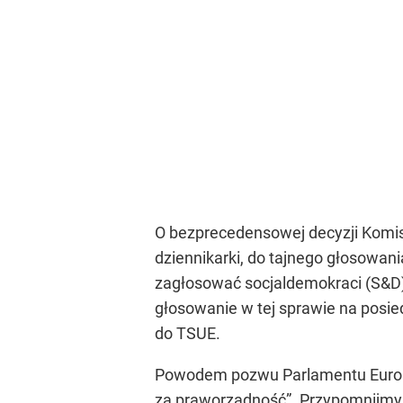
O bezprecedensowej decyzji Komis
dziennikarki, do tajnego głosowan
zagłosować socjaldemokraci (S&D), Z
głosowanie w tej sprawie na posie
do TSUE.
Powodem pozwu Parlamentu Europ
za praworządność”. Przypomnijmy,