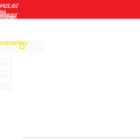
PRZEJDŹ
Udostępnij
7
Skomentuj
NA
WPROST
STRONĘ
GŁÓWNĄ
WIADOMOŚCI
POLITYKA
BIZNES
DOM
ZDROWIE
ROZRYWKA
TYGOD
Konstytucjonalista nie ma wątpliwości. Tłumaczy,
SUBSKRYBUJ
1
ZALOGUJ
„Nie chodzi o zemstę”. Mocny apel w sprawie ofiar 
SZUKAJ
MENU
dodaj
Orlen stracił przez nich 1,5 mld zł? Menedżerom z 
5