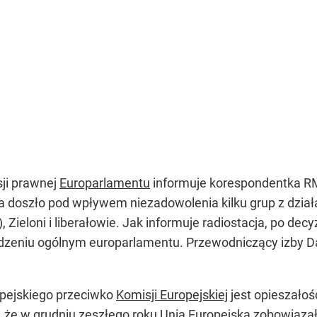
ji prawnej
Europarlamentu
informuje korespondentka RM
ia doszło pod wpływem niezadowolenia kilku grup z dział
ieloni i liberałowie. Jak informuje radiostacja, po decyz
dzeniu ogólnym europarlamentu. Przewodniczący izby Da
ejskiego przeciwko
Komisji Europejskiej
jest opieszałoś
 że w grudniu zeszłego roku Unia Europejska zobowiąza