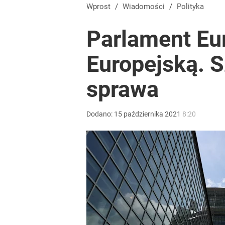
Atak na 15-latka Kamiennej Górze. Trwa obława z
Wprost
/
Wiadomości
/
Polityka
Parlament Eu
2
Europejską. 
Tego sondażu premier nie może zlekceważyć. Pol
sprawa
8
Dodano:
15
października
2021
8:20
Morawiecki powoła partię. Chce współpracy z Me
3