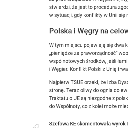
stwierdzi, że jest to procedura z
w sytuacji, gdy konflikty w Unii się
Polska i Węgry na celo
W tym miejscu pojawiają się dwa k
„pieniądze za praworządność” wob
wspólnotowych środków, jeśli łami
i Węgier. Konflikt Polski z Unią tr
Najpierw TSUE orzekł, że Izba Dy
stronę. Teraz oliwy do ognia dole
Traktatu o UE są niezgodne z pols
do Wspólnoty, co z kolei może mi
Szefowa KE skomentowała wyrok T