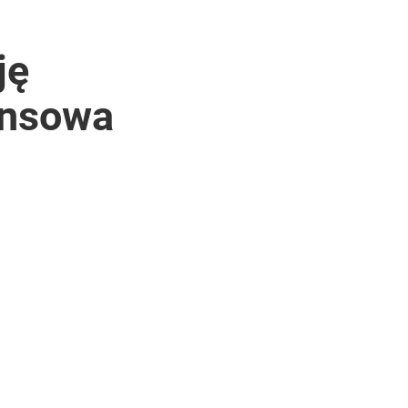
ję
ensowa