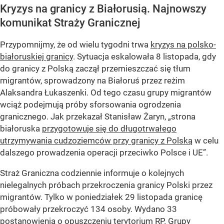
Kryzys na granicy z Białorusią. Najnowszy
komunikat Straży Granicznej
Przypomnijmy, że od wielu tygodni trwa
kryzys na polsko-
białoruskiej granicy
. Sytuacja eskalowała 8 listopada, gdy
do granicy z Polską zaczął przemieszczać się tłum
migrantów, sprowadzony na Białoruś przez reżim
Alaksandra Łukaszenki. Od tego czasu grupy migrantów
wciąż podejmują próby sforsowania ogrodzenia
granicznego. Jak przekazał Stanisław Żaryn, „strona
białoruska
przygotowuje się do długotrwałego
utrzymywania cudzoziemców przy granicy z Polską
w celu
dalszego prowadzenia operacji przeciwko Polsce i UE”.
Straż Graniczna codziennie informuje o kolejnych
nielegalnych próbach przekroczenia granicy Polski przez
migrantów. Tylko w poniedziałek 29 listopada granicę
próbowały przekroczyć 134 osoby. Wydano 33
postanowienia o opuszczeniu terytorium RP. Grupy