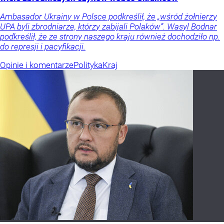
Ambasador Ukrainy w Polsce podkreślił, że „wśród żołnierzy
UPA byli zbrodniarze, którzy zabijali Polaków”. Wasyl Bodnar
podkreślił, że ze strony naszego kraju również dochodziło np.
do represji i pacyfikacji.
Opinie i komentarze
Polityka
Kraj