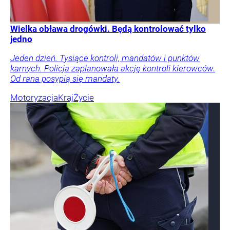
Wielka obława drogówki. Będą kontrolować tylko
jedno
Jeden dzień. Tysiące kontroli, mandatów i punktów
karnych. Policja zaplanowała akcję kontroli kierowców.
Od rana posypią się mandaty.
Motoryzacja
Kraj
Życie