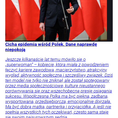
Cicha epidemia wśród Polek. Dane naprawdę
niepokoją
Jeszcze kilkanaście lat temu mówiło się o
„superwoman” – kobiecie, która miała z powodzeniem
łączyć karierę zawodową, macierzyństwo, atrakcyjny
wygląd, aktywność społeczną i szczęśliwy związek. Dziś
ten model nie tylko nie zniknął, ale został spotęgowany
przez media społecznościowe, kulturę nieustannego
porównywania się oraz wszechobecną presję osiągania
sukcesu. Współczesna Polka ma być piękna, zadbana,
wysportowana, przedsiębiorcza, emocjonalnie dojrzała.
Ma być dobrą matką, partnerką i przyjaciółką. A jeśli nie
spełnia wszystkich tych oczekiwań, często sama staje
się swoim najsurowszym sędzią.