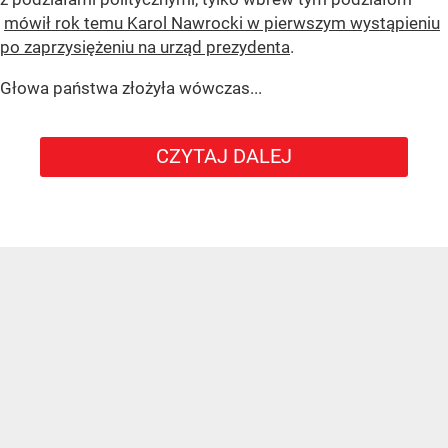
mówił rok temu Karol Nawrocki w pierwszym wystąpieniu
po zaprzysiężeniu na urząd prezydenta
.
Głowa państwa złożyła wówczas...
CZYTAJ DALEJ