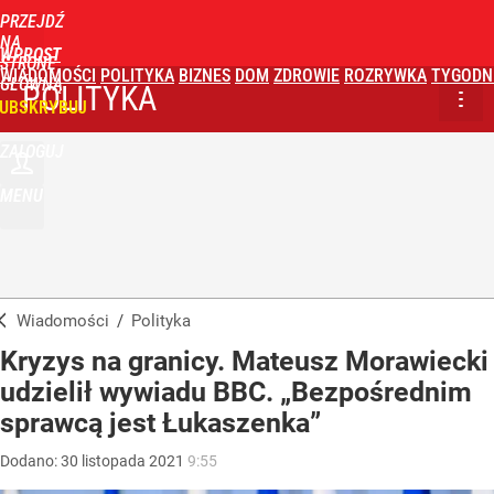
PRZEJDŹ
NA
WPROST
STRONĘ
WIADOMOŚCI
POLITYKA
BIZNES
DOM
ZDROWIE
ROZRYWKA
TYGODN
GŁÓWNĄ
POLITYKA
UBSKRYBUJ
ZALOGUJ
MENU
Wiadomości
/
Polityka
Kryzys na granicy. Mateusz Morawiecki
udzielił wywiadu BBC. „Bezpośrednim
sprawcą jest Łukaszenka”
Dodano:
30
listopada
2021
9:55