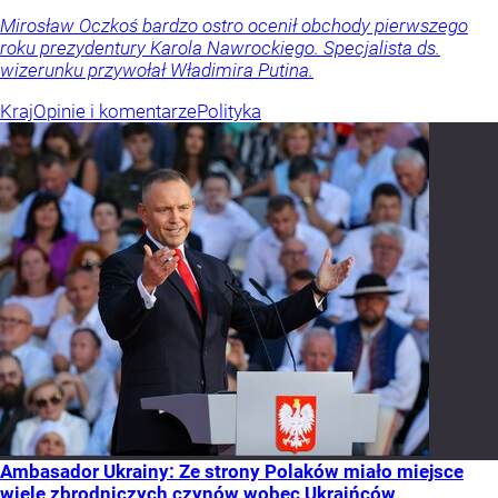
Mirosław Oczkoś bardzo ostro ocenił obchody pierwszego
roku prezydentury Karola Nawrockiego. Specjalista ds.
wizerunku przywołał Władimira Putina.
Kraj
Opinie i komentarze
Polityka
Ambasador Ukrainy: Ze strony Polaków miało miejsce
wiele zbrodniczych czynów wobec Ukraińców