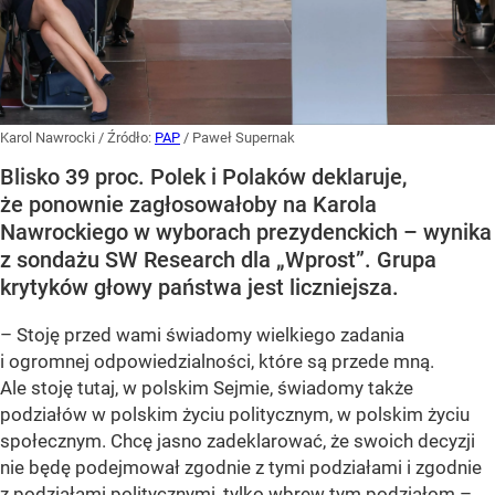
Karol Nawrocki
/ Źródło:
PAP
/
Paweł Supernak
Blisko 39 proc. Polek i Polaków deklaruje,
że ponownie zagłosowałoby na Karola
Nawrockiego w wyborach prezydenckich – wynika
z sondażu SW Research dla „Wprost”. Grupa
krytyków głowy państwa jest liczniejsza.
– Stoję przed wami świadomy wielkiego zadania
i ogromnej odpowiedzialności, które są przede mną.
Ale stoję tutaj, w polskim Sejmie, świadomy także
podziałów w polskim życiu politycznym, w polskim życiu
społecznym. Chcę jasno zadeklarować, że swoich decyzji
nie będę podejmował zgodnie z tymi podziałami i zgodnie
z podziałami politycznymi, tylko wbrew tym podziałom –