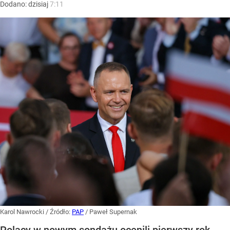
Dodano:
dzisiaj
7:11
Karol Nawrocki
/ Źródło:
PAP
/
Paweł Supernak
Polacy w nowym sondażu ocenili pierwszy rok