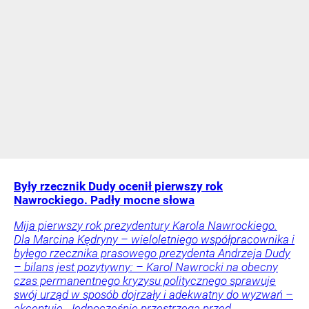
Były rzecznik Dudy ocenił pierwszy rok
Nawrockiego. Padły mocne słowa
Mija pierwszy rok prezydentury Karola Nawrockiego.
Dla Marcina Kędryny – wieloletniego współpracownika i
byłego rzecznika prasowego prezydenta Andrzeja Dudy
– bilans jest pozytywny: – Karol Nawrocki na obecny
czas permanentnego kryzysu politycznego sprawuje
swój urząd w sposób dojrzały i adekwatny do wyzwań –
akcentuje. Jednocześnie przestrzega przed