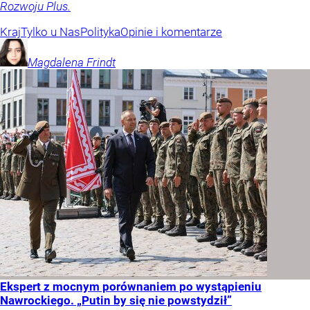
Rozwoju Plus.
Kraj
Tylko u Nas
Polityka
Opinie i komentarze
Magdalena
Frindt
Ekspert z mocnym porównaniem po wystąpieniu
Nawrockiego. „Putin by się nie powstydził”