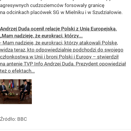
agresywnych cudzoziemców forsowały granicę
na odcinkach placówek SG w Mielniku i w Szudziałowie.
Andrzej Duda ocenił relacje Polski z Unią Europejską.
„Mam nadzieję, że eurokraci, którzy...
- Mam nadzieję, że eurokraci, którzy atakowali Polskę,
widzą teraz, kto odpowiedzialnie podchodzi do swojego
członkostwa w Unii i broni Polski i Europy – stwierdził
na antenie TVP Info Andrzej Duda. Prezydent opowiedział
też o efektach...
Źródło:
BBC