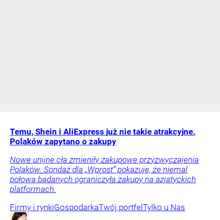
Temu, Shein i AliExpress już nie takie atrakcyjne.
Polaków zapytano o zakupy
Nowe unijne cła zmieniły zakupowe przyzwyczajenia
Polaków. Sondaż dla „Wprost” pokazuje, że niemal
połowa badanych ograniczyła zakupy na azjatyckich
platformach.
Firmy i rynki
Gospodarka
Twój portfel
Tylko u Nas