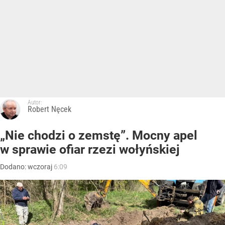
Autor:
Robert Nęcek
„Nie chodzi o zemstę”. Mocny apel
w sprawie ofiar rzezi wołyńskiej
Dodano:
wczoraj
6:09