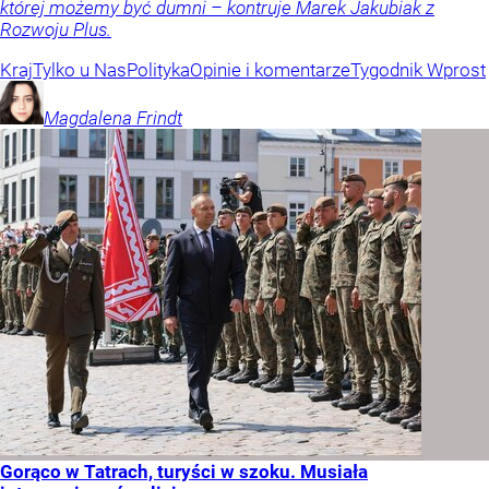
której możemy być dumni – kontruje Marek Jakubiak z
Rozwoju Plus.
Kraj
Tylko u Nas
Polityka
Opinie i komentarze
Tygodnik Wprost
Magdalena
Frindt
Gorąco w Tatrach, turyści w szoku. Musiała