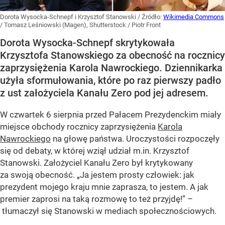
Dorota Wysocka-Schnepf i Krzysztof Stanowski
/ Źródło:
Wikimedia Commons
/
Tomasz Leśniowski (Magen), Shutterstock / Piotr Front
Dorota Wysocka-Schnepf skrytykowała
Krzysztofa Stanowskiego za obecność na rocznicy
zaprzysiężenia Karola Nawrockiego. Dziennikarka
użyła sformułowania, które po raz pierwszy padło
z ust założyciela Kanału Zero pod jej adresem.
W czwartek 6 sierpnia przed Pałacem Prezydenckim miały
miejsce obchody rocznicy zaprzysiężenia
Karola
Nawrockiego
na głowę państwa. Uroczystości rozpoczęły
się od debaty, w której wziął udział m.in. Krzysztof
Stanowski. Założyciel Kanału Zero był krytykowany
za swoją obecność. „Ja jestem prosty człowiek: jak
prezydent mojego kraju mnie zaprasza, to jestem. A jak
premier zaprosi na taką rozmowę to też przyjdę!” –
tłumaczył się Stanowski w mediach społecznościowych.