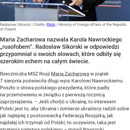
Radosław Sikorski
/ Źródło:
Flickr
/
Ministry of Foreign Affairs of the Republic
of Poland
Maria Zacharowa nazwała Karola Nawrockiego
„rusofobem”. Radosław Sikorski w odpowiedzi
przypomniał o swoich słowach, które odbiły się
szerokim echem na całym świecie.
Rzeczniczka MSZ Rosji
Maria Zacharowa
w piątek
7 sierpnia poświeciła długi wpis Karolowi Nawrockiemu.
Poszło o słowa polskiego prezydenta, które padły
na przemówieniu w związku z pierwszą rocznicą
zaprzysiężenia. – Jeśli chodzi o Ukrainę, to interesem
Polski jest to, aby Ukraina i żołnierze ukraińscy radzili sobie
jak najlepiej z postsowiecką Federacją Rosyjską, jak
najdalej ich trzymali od Polski; to oczywiste, taka jest
strategia państwa polskiego – mówił Nawrocki.