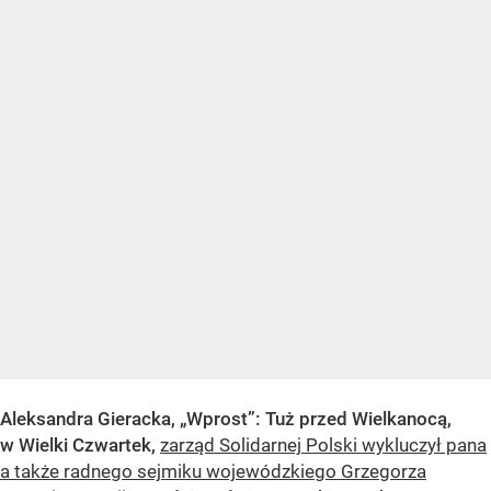
Aleksandra Gieracka, „Wprost”: Tuż przed Wielkanocą,
w Wielki Czwartek,
zarząd Solidarnej Polski wykluczył pana
a także radnego sejmiku wojewódzkiego Grzegorza