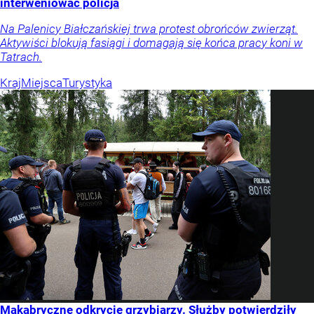
interweniować policja
Na Palenicy Białczańskiej trwa protest obrońców zwierząt.
Aktywiści blokują fasiągi i domagają się końca pracy koni w
Tatrach.
Kraj
Miejsca
Turystyka
Makabryczne odkrycie grzybiarzy. Służby potwierdziły