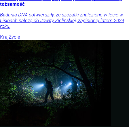
tożsamość
Badania DNA potwierdziły, że szczątki znalezione w lesie w
Lisinach należą do Jowity Zielińskiej, zaginionej latem 2024
roku.
Kraj
Życie