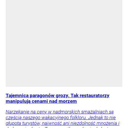
Tajemnica paragonów grozy. Tak restauratorzy
manipulują cenami nad morzem
Narzekanie na ceny w nadmorskich smażalniach są
częścią naszego wakacyjnego folkloru. Jednak to nie
głupota turystów, naiwność ani niezdolność mnożenia i