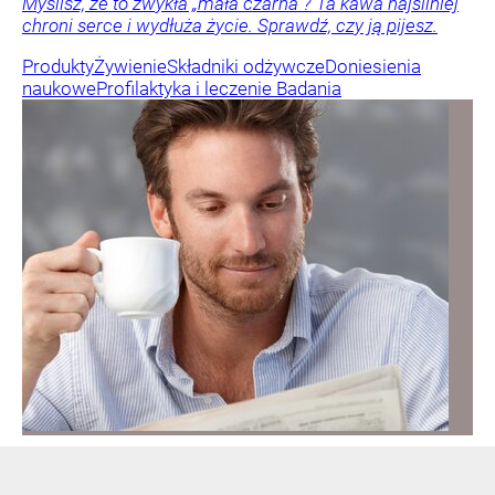
Myślisz, że to zwykła „mała czarna”? Ta kawa najsilniej
chroni serce i wydłuża życie. Sprawdź, czy ją pijesz.
Produkty
Żywienie
Składniki odżywcze
Doniesienia
naukowe
Profilaktyka i leczenie
Badania