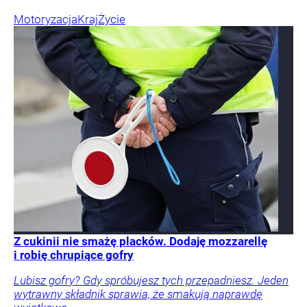
Motoryzacja
Kraj
Życie
Z cukinii nie smażę placków. Dodaję mozzarellę
i robię chrupiące gofry
Lubisz gofry? Gdy spróbujesz tych przepadniesz. Jeden
wytrawny składnik sprawia, że smakują naprawdę