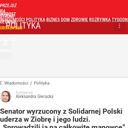
PRZEJDŹ
NA
WPROST
STRONĘ
WIADOMOŚCI
POLITYKA
BIZNES
DOM
ZDROWIE
ROZRYWKA
TYGODN
GŁÓWNĄ
POLITYKA
UBSKRYBUJ
ZALOGUJ
MENU
Wiadomości
/
Polityka
Rozmawiała:
Aleksandra Gieracka
Senator wyrzucony z Solidarnej Polski
uderza w Ziobrę i jego ludzi.
„Sprowadzili ją na całkowite manowce”