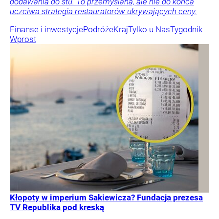
dodawania do stu. To przemyślana, ale nie do końca
uczciwa strategia restauratorów ukrywających ceny.
Finanse i inwestycje
Podróże
Kraj
Tylko u Nas
Tygodnik
Wprost
Kłopoty w imperium Sakiewicza? Fundacja prezesa
TV Republika pod kreską