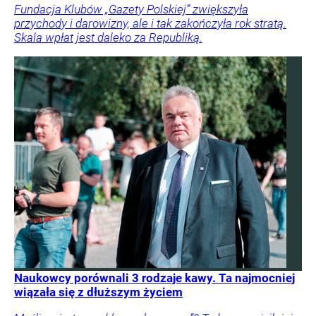
Fundacja Klubów „Gazety Polskiej” zwiększyła
przychody i darowizny, ale i tak zakończyła rok stratą.
Skala wpłat jest daleko za Republiką.
Naukowcy porównali 3 rodzaje kawy. Ta najmocniej
wiązała się z dłuższym życiem