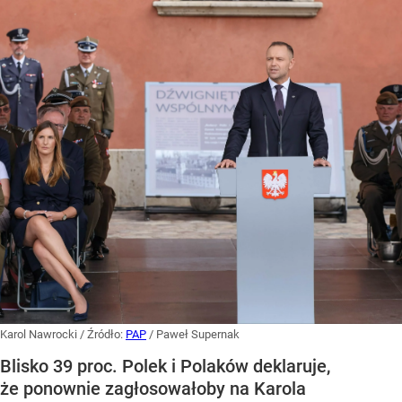
Karol Nawrocki
/ Źródło:
PAP
/
Paweł Supernak
Blisko 39 proc. Polek i Polaków deklaruje,
że ponownie zagłosowałoby na Karola