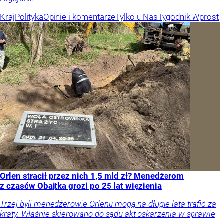
Kraj
Polityka
Opinie i komentarze
Tylko u Nas
Tygodnik Wprost
Orlen stracił przez nich 1,5 mld zł? Menedżerom
z czasów Obajtka grozi po 25 lat więzienia
Trzej byli menedżerowie Orlenu mogą na długie lata trafić za
kraty. Właśnie skierowano do sądu akt oskarżenia w sprawie