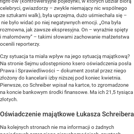
fight-ów (kontrowersyjne pojedynki, w których udział biorą
celebryci, gwiazdorzy – zwykle niemający nic wspólnego
ze sztukami walk), była uprzejma, dużo uśmiechała się –
nie było widać po niej negatywnych emocji. „Ona była
rozmowna, jak zawsze ekspresyjna. On – wyraźnie spięty
i małomówny” – takimi słowami zachowanie małżeństwa
ocenili reporterzy.
Czy sytuacja ta miała wpływ na jego sytuacją majątkową?
Na stronie Sejmu udostępniono ksero oświadczenia posła
Prawa i Sprawiedliwości – dokument został przez niego
złożony do kancelarii izby niższej pod koniec kwietnia.
Pierwsze, co Schreiber wpisał na kartce, to zgromadzone
na koncie bankowym środki finansowe. Ma ich 21,5 tysiąca
złotych.
Oświadczenie majątkowe Łukasza Schreibera
Na kolejnych stronach nie ma informacji o żadnych