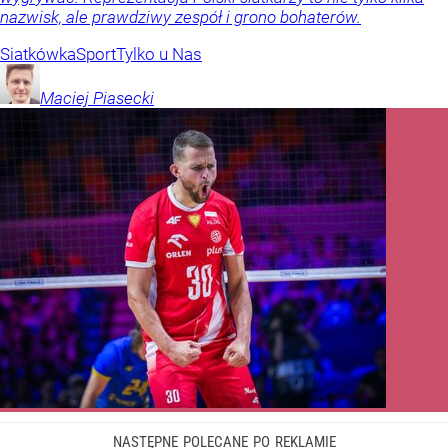
nazwisk, ale prawdziwy zespół i grono bohaterów.
Siatkówka
Sport
Tylko u Nas
Maciej
Piasecki