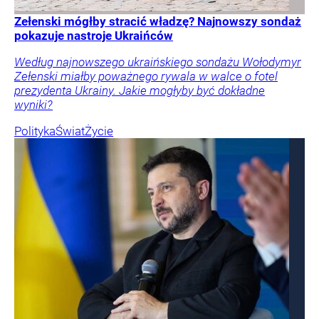
Zełenski mógłby stracić władzę? Najnowszy sondaż
pokazuje nastroje Ukraińców
Według najnowszego ukraińskiego sondażu Wołodymyr
Zełenski miałby poważnego rywala w walce o fotel
prezydenta Ukrainy. Jakie mogłyby być dokładne
wyniki?
Polityka
Świat
Życie