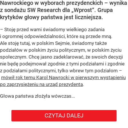
Nawrockiego w wyborach prezydenckich – wynika
z sondażu SW Research dla „Wprost”. Grupa
krytyków głowy państwa jest liczniejsza.
– Stoję przed wami świadomy wielkiego zadania
i ogromnej odpowiedzialności, które są przede mną.
Ale stoję tutaj, w polskim Sejmie, świadomy także
podziałów w polskim życiu politycznym, w polskim życiu
społecznym. Chcę jasno zadeklarować, że swoich decyzji
nie będę podejmował zgodnie z tymi podziałami i zgodnie
z podziałami politycznymi, tylko wbrew tym podziałom –
mówił rok temu Karol Nawrocki w pierwszym wystąpieniu
po zaprzysiężeniu na urząd prezydenta
.
Głowa państwa złożyła wówczas...
CZYTAJ DALEJ