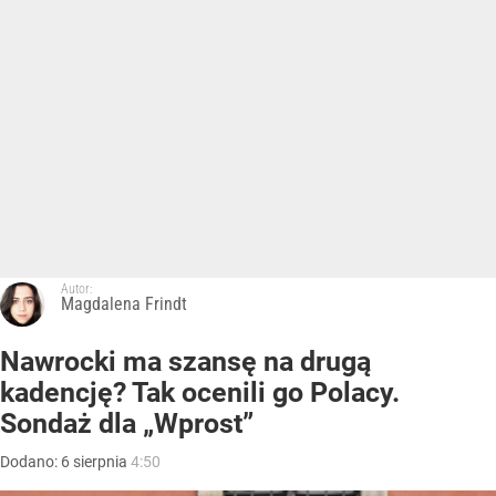
Autor:
Magdalena Frindt
Nawrocki ma szansę na drugą
kadencję? Tak ocenili go Polacy.
Sondaż dla „Wprost”
Dodano:
6
sierpnia
4:50