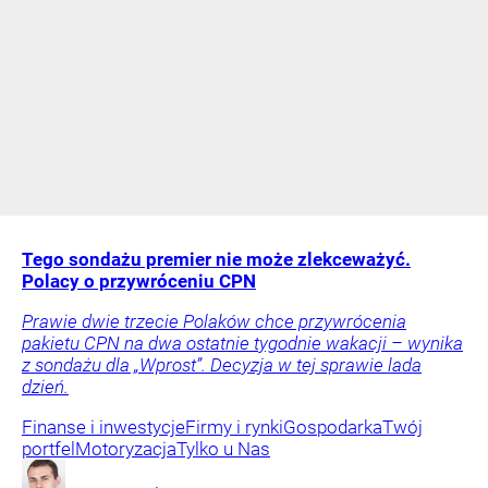
Tego sondażu premier nie może zlekceważyć.
Polacy o przywróceniu CPN
Prawie dwie trzecie Polaków chce przywrócenia
pakietu CPN na dwa ostatnie tygodnie wakacji – wynika
z sondażu dla „Wprost”. Decyzja w tej sprawie lada
dzień.
Finanse i inwestycje
Firmy i rynki
Gospodarka
Twój
portfel
Motoryzacja
Tylko u Nas