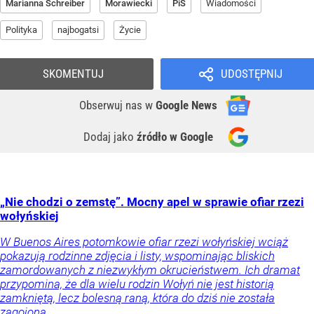
Marianna Schreiber
Morawiecki
PiS
Wiadomości
Polityka
najbogatsi
Życie
SKOMENTUJ
UDOSTĘPNIJ
Obserwuj nas
w
Google News
Dodaj jako
źródło w Google
„Nie chodzi o zemstę”. Mocny apel w sprawie ofiar rzezi
wołyńskiej
W Buenos Aires potomkowie ofiar rzezi wołyńskiej wciąż
pokazują rodzinne zdjęcia i listy, wspominając bliskich
zamordowanych z niezwykłym okrucieństwem. Ich dramat
przypomina, że dla wielu rodzin Wołyń nie jest historią
zamkniętą, lecz bolesną raną, która do dziś nie została
zagojona.