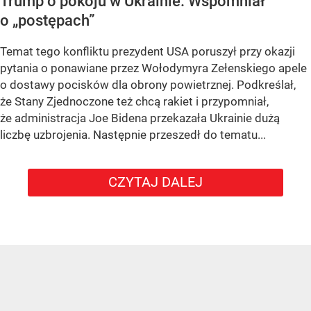
Trump o pokoju w Ukrainie. Wspomniał
o „postępach”
Temat tego konfliktu prezydent USA poruszył przy okazji
pytania o ponawiane przez Wołodymyra Zełenskiego apele
o dostawy pocisków dla obrony powietrznej. Podkreślał,
że Stany Zjednoczone też chcą rakiet i przypomniał,
że administracja Joe Bidena przekazała Ukrainie dużą
liczbę uzbrojenia. Następnie przeszedł do tematu...
CZYTAJ DALEJ