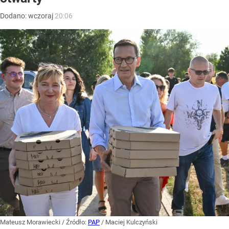
Dodano:
wczoraj
20:06
Mateusz Morawiecki
/ Źródło:
PAP
/
Maciej Kulczyński