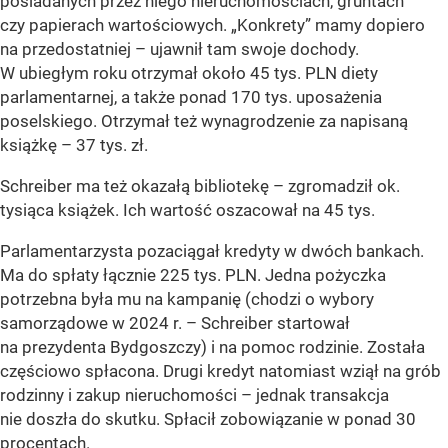
posiadanych przez niego nieruchomościach, gruntach
czy papierach wartościowych. „Konkrety” mamy dopiero
na przedostatniej – ujawnił tam swoje dochody.
W ubiegłym roku otrzymał około 45 tys. PLN diety
parlamentarnej, a także ponad 170 tys. uposażenia
poselskiego. Otrzymał też wynagrodzenie za napisaną
książkę – 37 tys. zł.
Schreiber ma też okazałą bibliotekę – zgromadził ok.
tysiąca książek. Ich wartość oszacował na 45 tys.
Parlamentarzysta pozaciągał kredyty w dwóch bankach.
Ma do spłaty łącznie 225 tys. PLN. Jedna pożyczka
potrzebna była mu na kampanię (chodzi o wybory
samorządowe w 2024 r. – Schreiber startował
na prezydenta Bydgoszczy) i na pomoc rodzinie. Została
częściowo spłacona. Drugi kredyt natomiast wziął na grób
rodzinny i zakup nieruchomości – jednak transakcja
nie doszła do skutku. Spłacił zobowiązanie w ponad 30
procentach.