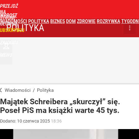
PRZEJDŹ
NA
WPROST
STRONĘ
WIADOMOŚCI
POLITYKA
BIZNES
DOM
ZDROWIE
ROZRYWKA
TYGODN
GŁÓWNĄ
POLITYKA
UBSKRYBUJ
ZALOGUJ
MENU
Wiadomości
/
Polityka
Majątek Schreibera „skurczył” się.
Poseł PiS ma książki warte 45 tys.
Dodano:
10
czerwca
2025
18:36