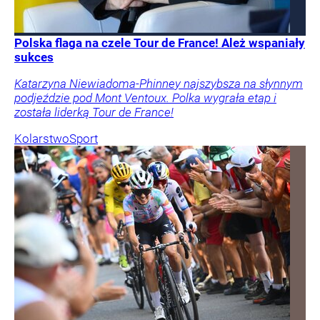
Polska flaga na czele Tour de France! Ależ wspaniały
sukces
Katarzyna Niewiadoma-Phinney najszybsza na słynnym
podjeździe pod Mont Ventoux. Polka wygrała etap i
została liderką Tour de France!
Kolarstwo
Sport