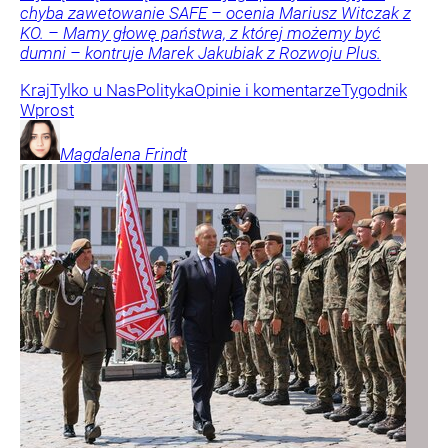
chyba zawetowanie SAFE – ocenia Mariusz Witczak z
KO. – Mamy głowę państwa, z której możemy być
dumni – kontruje Marek Jakubiak z Rozwoju Plus.
Kraj
Tylko u Nas
Polityka
Opinie i komentarze
Tygodnik
Wprost
Magdalena
Frindt