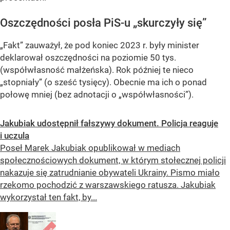
Oszczędności posła PiS-u „skurczyły się”
„Fakt” zauważył, że pod koniec 2023 r. były minister
deklarował oszczędności na poziomie 50 tys.
(współwłasność małżeńska). Rok później te nieco
„stopniały” (o sześć tysięcy). Obecnie ma ich o ponad
połowę mniej (bez adnotacji o „współwłasności”).
Jakubiak udostępnił fałszywy dokument. Policja reaguje
i uczula
Poseł Marek Jakubiak opublikował w mediach
społecznościowych dokument, w którym stołecznej policji
nakazuje się zatrudnianie obywateli Ukrainy. Pismo miało
rzekomo pochodzić z warszawskiego ratusza. Jakubiak
wykorzystał ten fakt, by...