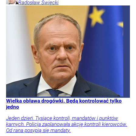
Radosław
Święcki
Wielka obława drogówki. Będą kontrolować tylko
jedno
Jeden dzień. Tysiące kontroli, mandatów i punktów
karnych. Policja zaplanowała akcję kontroli kierowców.
Od rana posypią się mandaty.