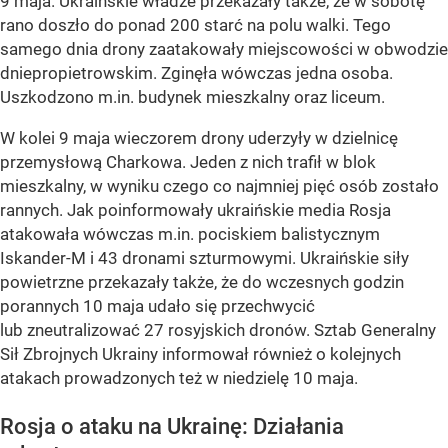
9 maja. Ukraińskie władze przekazały także, że w sobotę
rano doszło do ponad 200 starć na polu walki. Tego
samego dnia drony zaatakowały miejscowości w obwodzie
dniepropietrowskim. Zginęła wówczas jedna osoba.
Uszkodzono m.in. budynek mieszkalny oraz liceum.
W kolei 9 maja wieczorem drony uderzyły w dzielnicę
przemysłową Charkowa. Jeden z nich trafił w blok
mieszkalny, w wyniku czego co najmniej pięć osób zostało
rannych. Jak poinformowały ukraińskie media Rosja
atakowała wówczas m.in. pociskiem balistycznym
Iskander-M i 43 dronami szturmowymi. Ukraińskie siły
powietrzne przekazały także, że do wczesnych godzin
porannych 10 maja udało się przechwycić
lub zneutralizować 27 rosyjskich dronów. Sztab Generalny
Sił Zbrojnych Ukrainy informował również o kolejnych
atakach prowadzonych też w niedzielę 10 maja.
Rosja o ataku na Ukrainę: Działania