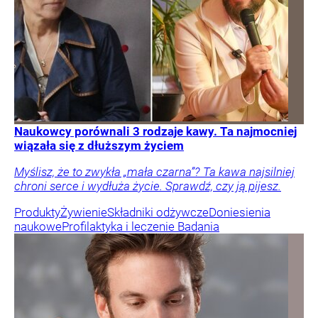
Naukowcy porównali 3 rodzaje kawy. Ta najmocniej
wiązała się z dłuższym życiem
Myślisz, że to zwykła „mała czarna”? Ta kawa najsilniej
chroni serce i wydłuża życie. Sprawdź, czy ją pijesz.
Produkty
Żywienie
Składniki odżywcze
Doniesienia
naukowe
Profilaktyka i leczenie
Badania