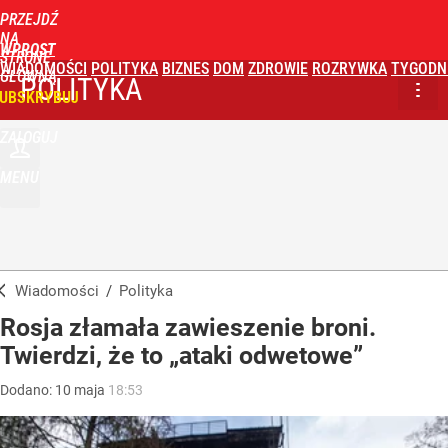
PRZEJDŹ
NA
WPROST
STRONĘ
WIADOMOŚCI
POLITYKA
BIZNES
DOM
ZDROWIE
ROZRYWKA
TYGODN
GŁÓWNĄ
POLITYKA
UBSKRYBUJ
ZALOGUJ
MENU
Wiadomości
/
Polityka
Rosja złamała zawieszenie broni.
Twierdzi, że to „ataki odwetowe”
Dodano:
10
maja
18:53