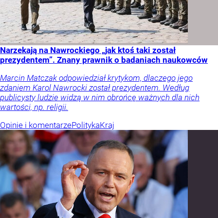
Narzekają na Nawrockiego „jak ktoś taki został
prezydentem”. Znany prawnik o badaniach naukowców
Marcin Matczak odpowiedział krytykom, dlaczego jego
zdaniem Karol Nawrocki został prezydentem. Według
publicysty ludzie widzą w nim obrońcę ważnych dla nich
wartości, np. religii.
Opinie i komentarze
Polityka
Kraj