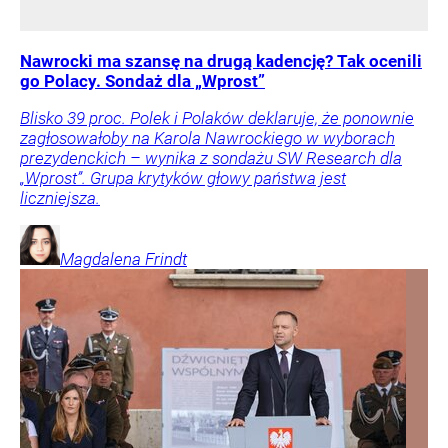
Nawrocki ma szansę na drugą kadencję? Tak ocenili
go Polacy. Sondaż dla „Wprost”
Blisko 39 proc. Polek i Polaków deklaruje, że ponownie
zagłosowałoby na Karola Nawrockiego w wyborach
prezydenckich – wynika z sondażu SW Research dla
„Wprost”. Grupa krytyków głowy państwa jest
liczniejsza.
Magdalena
Frindt