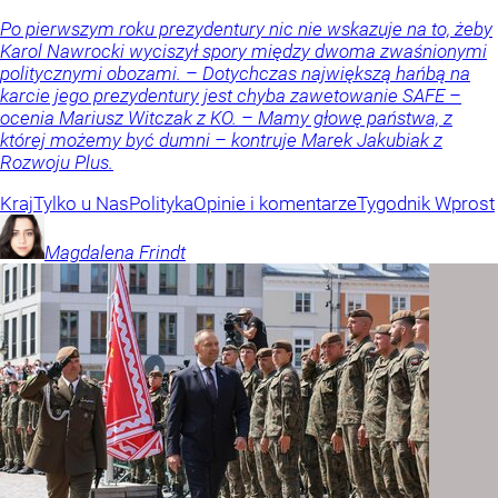
Po pierwszym roku prezydentury nic nie wskazuje na to, żeby
Karol Nawrocki wyciszył spory między dwoma zwaśnionymi
politycznymi obozami. – Dotychczas największą hańbą na
karcie jego prezydentury jest chyba zawetowanie SAFE –
ocenia Mariusz Witczak z KO. – Mamy głowę państwa, z
której możemy być dumni – kontruje Marek Jakubiak z
Rozwoju Plus.
Kraj
Tylko u Nas
Polityka
Opinie i komentarze
Tygodnik Wprost
Magdalena
Frindt