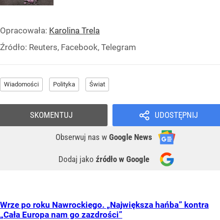
Opracowała:
Karolina Trela
Źródło:
Reuters, Facebook, Telegram
Wiadomości
Polityka
Świat
SKOMENTUJ
UDOSTĘPNIJ
Obserwuj nas
w
Google News
Dodaj jako
źródło w Google
Wrze po roku Nawrockiego. „Największa hańba” kontra
„Cała Europa nam go zazdrości”