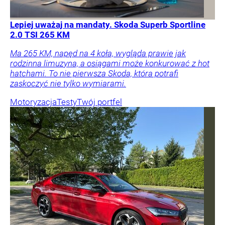
Lepiej uważaj na mandaty. Skoda Superb Sportline
2.0 TSI 265 KM
Ma 265 KM, napęd na 4 koła, wygląda prawie jak
rodzinna limuzyna, a osiągami może konkurować z hot
hatchami. To nie pierwsza Skoda, która potrafi
zaskoczyć nie tylko wymiarami.
Motoryzacja
Testy
Twój portfel