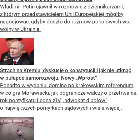
Władimir Putin ujawnił w rozmowie z dziennikarzami,
z którym przedstawicielem Unii Europejskiej mógłby
negocjować, gdyby doszło do rozmów pokojowych ws.
wojny w Ukrainie.
Strach na Kremlu, dyskusje o konstytucji i jak nie utknąć
w pułapce samorozwoju. Nowy „Wprost”
Ponadto w wydaniu: domino po krakowskim referendum,
w co gra Morawiecki, jak pogranicze walczy o przetrwanie,
rok pontyfikatu Leona XIV, „adwokat diabłów”
o największych pomyłkach sądowych i wiele więcej.