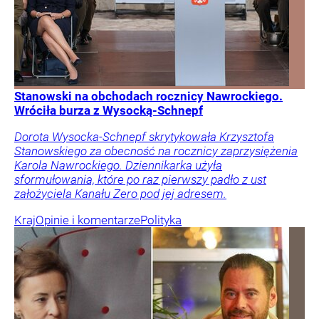
Stanowski na obchodach rocznicy Nawrockiego.
Wróciła burza z Wysocką-Schnepf
Dorota Wysocka-Schnepf skrytykowała Krzysztofa
Stanowskiego za obecność na rocznicy zaprzysiężenia
Karola Nawrockiego. Dziennikarka użyła
sformułowania, które po raz pierwszy padło z ust
założyciela Kanału Zero pod jej adresem.
Kraj
Opinie i komentarze
Polityka