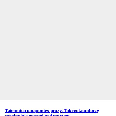
Tajemnica paragonów grozy. Tak restauratorzy
manipulują cenami nad morzem