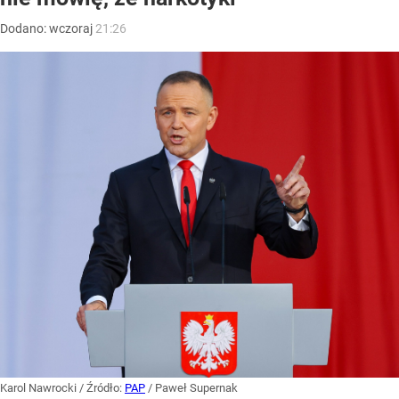
Dodano:
wczoraj
21:26
Karol Nawrocki
/ Źródło:
PAP
/
Paweł Supernak