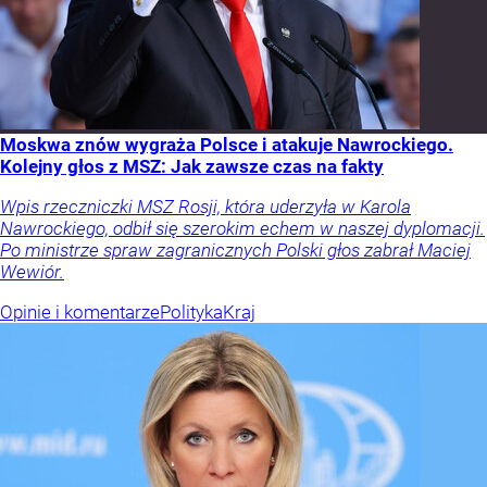
Moskwa znów wygraża Polsce i atakuje Nawrockiego.
Kolejny głos z MSZ: Jak zawsze czas na fakty
Wpis rzeczniczki MSZ Rosji, która uderzyła w Karola
Nawrockiego, odbił się szerokim echem w naszej dyplomacji.
Po ministrze spraw zagranicznych Polski głos zabrał Maciej
Wewiór.
Opinie i komentarze
Polityka
Kraj