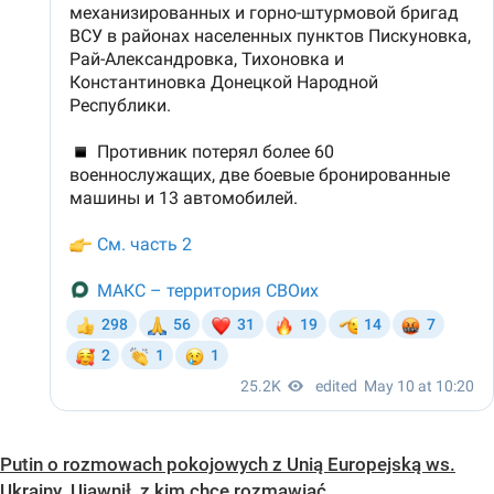
Putin o rozmowach pokojowych z Unią Europejską ws.
Ukrainy. Ujawnił, z kim chce rozmawiać