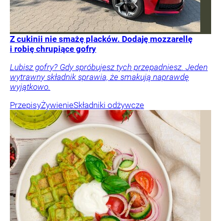
Z cukinii nie smażę placków. Dodaję mozzarellę
i robię chrupiące gofry
Lubisz gofry? Gdy spróbujesz tych przepadniesz. Jeden
wytrawny składnik sprawia, że smakują naprawdę
wyjątkowo.
Przepisy
Żywienie
Składniki odżywcze