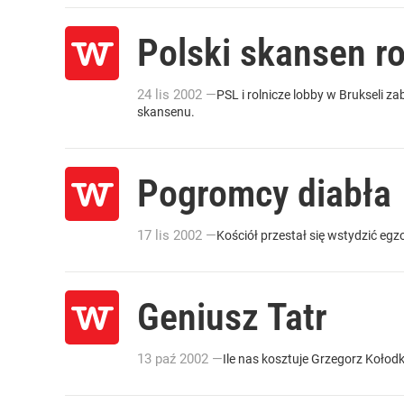
Polski skansen ro
24
lis
2002
—
PSL i rolnicze lobby w Brukseli z
skansenu.
Pogromcy diabła
17
lis
2002
—
Kościół przestał się wstydzić eg
Geniusz Tatr
13
paź
2002
—
Ile nas kosztuje Grzegorz Kołod