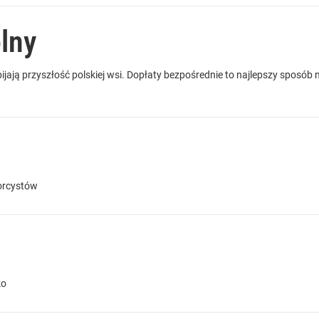
lny
abijają przyszłość polskiej wsi. Dopłaty bezpośrednie to najlepszy sposób
zorcystów
ko