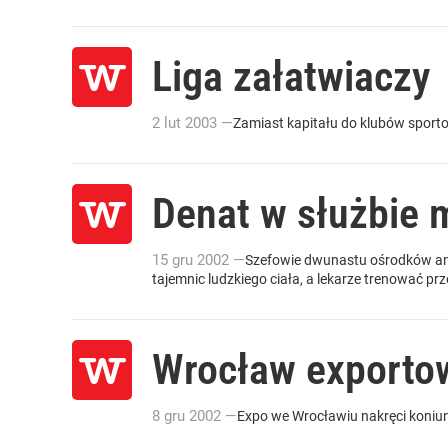
Liga załatwiaczy
2
lut
2003
—
Zamiast kapitału do klubów sportow
Denat w służbie 
15
gru
2002
—
Szefowie dwunastu ośrodków anat
tajemnic ludzkiego ciała, a lekarze trenować pr
Wrocław exporto
8
gru
2002
—
Expo we Wrocławiu nakręci koniun