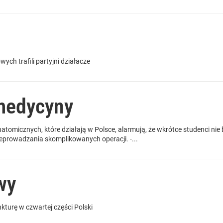
ych trafili partyjni działacze
medycyny
omicznych, które działają w Polsce, alarmują, że wkrótce studenci ni
zeprowadzania skomplikowanych operacji. -...
wy
kturę w czwartej części Polski