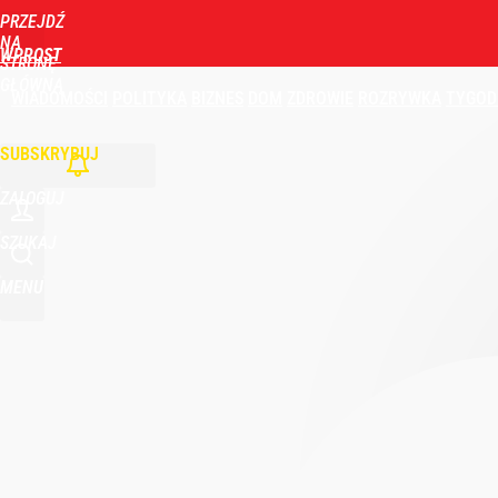
PRZEJDŹ
NA
WPROST
STRONĘ
GŁÓWNĄ
WIADOMOŚCI
POLITYKA
BIZNES
DOM
ZDROWIE
ROZRYWKA
TYGOD
SUBSKRYBUJ
ZALOGUJ
SZUKAJ
MENU