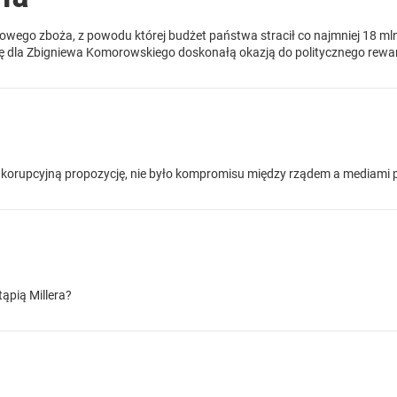
owego zboża, z powodu której budżet państwa stracił co najmniej 18 ml
ię dla Zbigniewa Komorowskiego doskonałą okazją do politycznego rewa
 korupcyjną propozycję, nie było kompromisu między rządem a mediami
ąpią Millera?