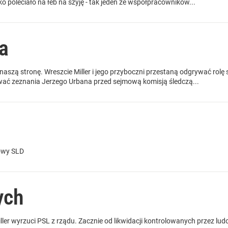
ko poleciało na łeb na szyję - tak jeden ze współpracowników...
a
 naszą stronę. Wreszcie Miller i jego przyboczni przestaną odgrywać rolę s
ć zeznania Jerzego Urbana przed sejmową komisją śledczą...
owy SLD
ych
ler wyrzuci PSL z rządu. Zacznie od likwidacji kontrolowanych przez lud