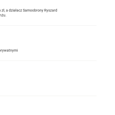
n zł, a działacz Samoobrony Ryszard
nżu.
 prywatnymi