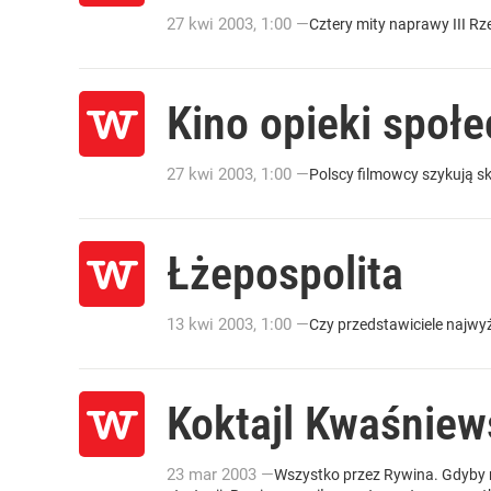
27
kwi
2003
,
1:00
—
Cztery mity naprawy III Rz
Kino opieki społe
27
kwi
2003
,
1:00
—
Polscy filmowcy szykują s
Łżepospolita
13
kwi
2003
,
1:00
—
Czy przedstawiciele najwy
Koktajl Kwaśniew
23
mar
2003
—
Wszystko przez Rywina. Gdyby n