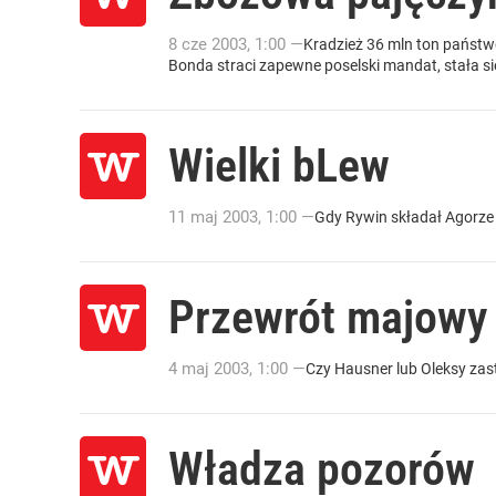
8
cze
2003
,
1:00
—
Kradzież 36 mln ton państw
Bonda straci zapewne poselski mandat, stała s
Wielki bLew
11
maj
2003
,
1:00
—
Gdy Rywin składał Agorze
Przewrót majowy
4
maj
2003
,
1:00
—
Czy Hausner lub Oleksy zast
Władza pozorów