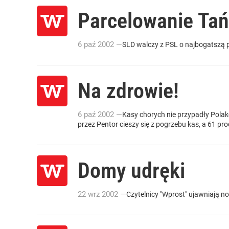
Parcelowanie Tań
6
paź
2002
—
SLD walczy z PSL o najbogatszą
Na zdrowie!
6
paź
2002
—
Kasy chorych nie przypadły Polako
przez Pentor cieszy się z pogrzebu kas, a 61 proc
Domy udręki
22
wrz
2002
—
Czytelnicy "Wprost" ujawniają 