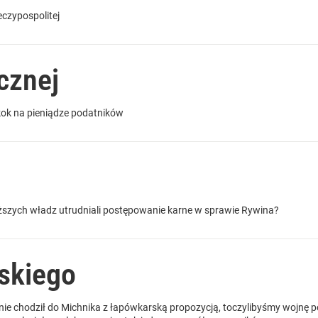
eczypospolitej
cznej
kok na pieniądze podatników
ższych władz utrudniali postępowanie karne w sprawie Rywina?
skiego
ie chodził do Michnika z łapówkarską propozycją, toczylibyśmy wojnę p