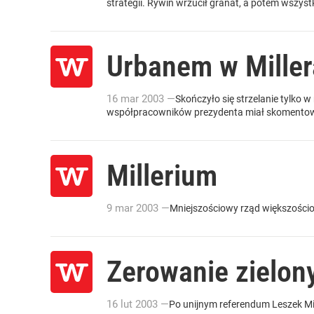
strategii. Rywin wrzucił granat, a potem wszyst
Urbanem w Miller
16
mar
2003
—
Skończyło się strzelanie tylko w
współpracowników prezydenta miał skomentowa
Millerium
9
mar
2003
—
Mniejszościowy rząd większości
Zerowanie zielon
16
lut
2003
—
Po unijnym referendum Leszek Mil