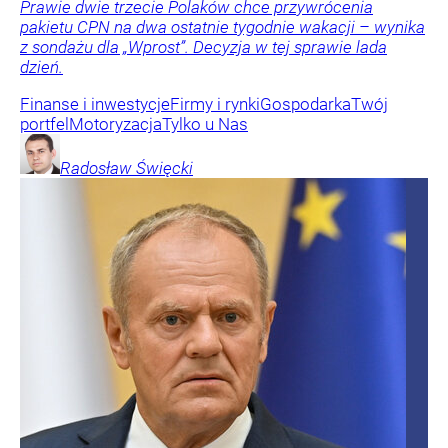
Prawie dwie trzecie Polaków chce przywrócenia
pakietu CPN na dwa ostatnie tygodnie wakacji – wynika
z sondażu dla „Wprost”. Decyzja w tej sprawie lada
dzień.
Finanse i inwestycje
Firmy i rynki
Gospodarka
Twój
portfel
Motoryzacja
Tylko u Nas
Radosław
Święcki