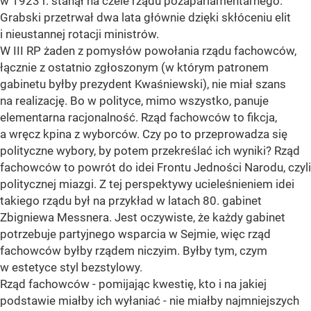
w 1923 r. stanął na czele rządu pozaparlamentarnego.
Grabski przetrwał dwa lata głównie dzięki skłóceniu elit
i nieustannej rotacji ministrów.
W III RP żaden z pomysłów powołania rządu fachowców,
łącznie z ostatnio zgłoszonym (w którym patronem
gabinetu byłby prezydent Kwaśniewski), nie miał szans
na realizację. Bo w polityce, mimo wszystko, panuje
elementarna racjonalność. Rząd fachowców to fikcja,
a wręcz kpina z wyborców. Czy po to przeprowadza się
polityczne wybory, by potem przekreślać ich wyniki? Rząd
fachowców to powrót do idei Frontu Jedności Narodu, czyli
politycznej miazgi. Z tej perspektywy ucieleśnieniem idei
takiego rządu był na przykład w latach 80. gabinet
Zbigniewa Messnera. Jest oczywiste, że każdy gabinet
potrzebuje partyjnego wsparcia w Sejmie, więc rząd
fachowców byłby rządem niczyim. Byłby tym, czym
w estetyce styl bezstylowy.
Rząd fachowców - pomijając kwestię, kto i na jakiej
podstawie miałby ich wyłaniać - nie miałby najmniejszych