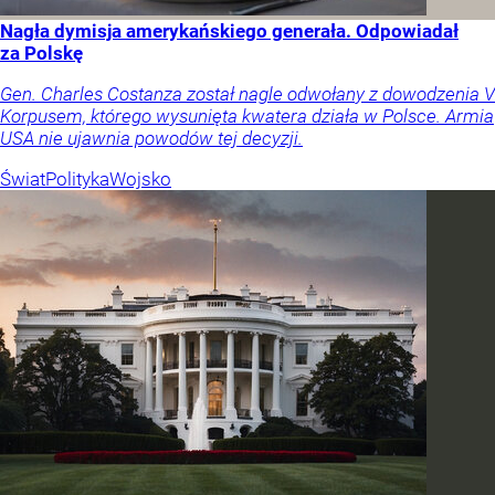
Nagła dymisja amerykańskiego generała. Odpowiadał
za Polskę
Gen. Charles Costanza został nagle odwołany z dowodzenia V
Korpusem, którego wysunięta kwatera działa w Polsce. Armia
USA nie ujawnia powodów tej decyzji.
Świat
Polityka
Wojsko