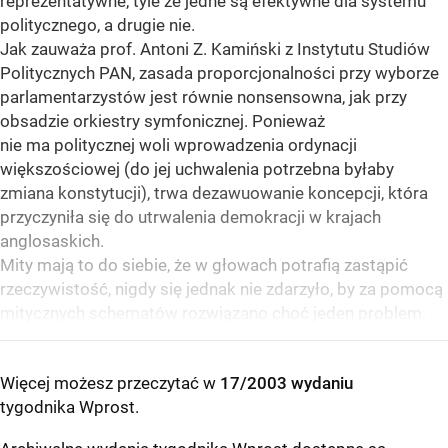
reprezentatywne, tyle że jedne są efektywne dla systemu
politycznego, a drugie nie.
Jak zauważa prof. Antoni Z. Kamiński z Instytutu Studiów
Politycznych PAN, zasada proporcjonalności przy wyborze
parlamentarzystów jest równie nonsensowna, jak przy
obsadzie orkiestry symfonicznej. Ponieważ
nie ma politycznej woli wprowadzenia ordynacji
większościowej (do jej uchwalenia potrzebna byłaby
zmiana konstytucji), trwa dezawuowanie koncepcji, która
przyczyniła się do utrwalenia demokracji w krajach
anglosaskich.
Mity mają to do siebie, że w głowach potrafią zastąpić
rzeczywistość, nigdy się jednak nie zdarzyło, by za pomocą
mitycznych schematów rozwiązano choć jeden problem.
Więcej możesz przeczytać w
17/2003 wydaniu
tygodnika Wprost
.