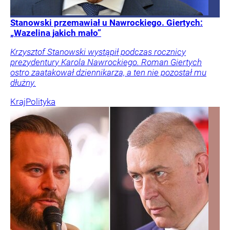
Stanowski przemawiał u Nawrockiego. Giertych:
„Wazelina jakich mało”
Krzysztof Stanowski wystąpił podczas rocznicy
prezydentury Karola Nawrockiego. Roman Giertych
ostro zaatakował dziennikarza, a ten nie pozostał mu
dłużny.
Kraj
Polityka