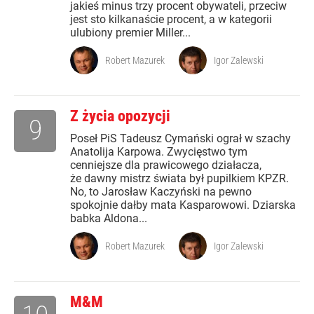
jakieś minus trzy procent obywateli, przeciw
jest sto kilkanaście procent, a w kategorii
ulubiony premier Miller...
Robert Mazurek
Igor Zalewski
Z życia opozycji
9
Poseł PiS Tadeusz Cymański ograł w szachy
Anatolija Karpowa. Zwycięstwo tym
cenniejsze dla prawicowego działacza,
że dawny mistrz świata był pupilkiem KPZR.
No, to Jarosław Kaczyński na pewno
spokojnie dałby mata Kasparowowi. Dziarska
babka Aldona...
Robert Mazurek
Igor Zalewski
M&M