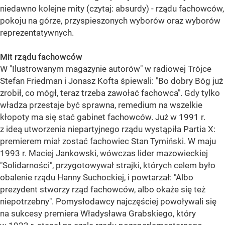
niedawno kolejne mity (czytaj: absurdy) - rządu fachowców,
pokoju na górze, przyspieszonych wyborów oraz wyborów
reprezentatywnych.
Mit rządu fachowców
W "Ilustrowanym magazynie autorów" w radiowej Trójce
Stefan Friedman i Jonasz Kofta śpiewali: "Bo dobry Bóg już
zrobił, co mógł, teraz trzeba zawołać fachowca". Gdy tylko
władza przestaje być sprawna, remedium na wszelkie
kłopoty ma się stać gabinet fachowców. Już w 1991 r.
z ideą utworzenia niepartyjnego rządu wystąpiła Partia X:
premierem miał zostać fachowiec Stan Tymiński. W maju
1993 r. Maciej Jankowski, wówczas lider mazowieckiej
"Solidarności", przygotowywał strajki, których celem było
obalenie rządu Hanny Suchockiej, i powtarzał: "Albo
prezydent stworzy rząd fachowców, albo okaże się też
niepotrzebny". Pomysłodawcy najczęściej powoływali się
na sukcesy premiera Władysława Grabskiego, który