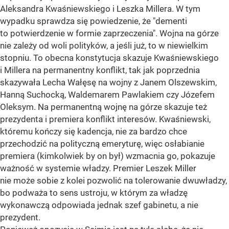
Aleksandra Kwaśniewskiego i Leszka Millera. W tym
wypadku sprawdza się powiedzenie, że "dementi
to potwierdzenie w formie zaprzeczenia". Wojna na górze
nie zależy od woli polityków, a jeśli już, to w niewielkim
stopniu. To obecna konstytucja skazuje Kwaśniewskiego
i Millera na permanentny konflikt, tak jak poprzednia
skazywała Lecha Wałęsę na wojny z Janem Olszewskim,
Hanną Suchocką, Waldemarem Pawlakiem czy Józefem
Oleksym. Na permanentną wojnę na górze skazuje też
prezydenta i premiera konflikt interesów. Kwaśniewski,
któremu kończy się kadencja, nie za bardzo chce
przechodzić na polityczną emeryturę, więc osłabianie
premiera (kimkolwiek by on był) wzmacnia go, pokazuje
ważność w systemie władzy. Premier Leszek Miller
nie może sobie z kolei pozwolić na tolerowanie dwuwładzy,
bo podważa to sens ustroju, w którym za władzę
wykonawczą odpowiada jednak szef gabinetu, a nie
prezydent.