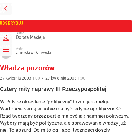
PRZEJDŹ
NA
WPROST
STRONĘ
GŁÓWNĄ
UBSKRYBUJ
Tygodnik Wprost
Autor:
ZALOGUJ
Dorota Macieja
MENU
Autor:
Jarosław Gajewski
Władza pozorów
27
kwietnia
2003
1:00
/
27
kwietnia
2003
1:00
Cztery mity naprawy III Rzeczypospolitej
W Polsce określenie "polityczny" brzmi jak obelga.
Wartością samą w sobie ma być jedynie apolityczność.
Rząd tworzony przez partie ma być jak najmniej polityczny.
Wybory mają być polityczne, ale sprawowanie władzy już
nie. To absurd. Do mitologii apolityczności doszły