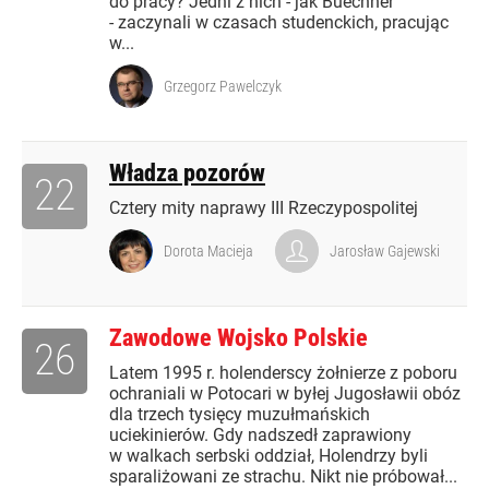
do pracy? Jedni z nich - jak Buechner
- zaczynali w czasach studenckich, pracując
w...
Grzegorz Pawelczyk
Władza pozorów
22
Cztery mity naprawy III Rzeczypospolitej
Dorota Macieja
Jarosław Gajewski
Zawodowe Wojsko Polskie
26
Latem 1995 r. holenderscy żołnierze z poboru
ochraniali w Potocari w byłej Jugosławii obóz
dla trzech tysięcy muzułmańskich
uciekinierów. Gdy nadszedł zaprawiony
w walkach serbski oddział, Holendrzy byli
sparaliżowani ze strachu. Nikt nie próbował...