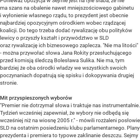
Ponieważ opozycja w Sejmie jest na tyle słaba, że nie
ma szans na obalenie nawet mniejszościowego gabinetu
i wyłonienie własnego rządu, to prezydent jest obecnie
najbardziej opozycyjnym ośrodkiem wobec rządzącej
koalicji. Do tego trzeba dodać rywalizację obu polityków
lewicy o przyszły kształt i przywództwo w SLD
oraz rywalizację ich biznesowego zaplecza. "Nie ma litości"
- można przywołać słowa Jana Rokity przesłuchującego
przed komisją śledczą Bolesława Sulika. Nie ma, tym
bardziej że oba ośrodki władzy we wszystkich swoich
poczynaniach dopatrują się spisku i dokopywania drugiej
stronie.
Mit przyspieszonych wyborów
"Premier nie dotrzymał słowa i traktuje nas instrumentalnie.
Tydzień wcześniej zapewniał, że wybory nie odbędą się
wcześniej niż na wiosnę 2005 r." - mówili rozżaleni posłowie
SLD na ostatnim posiedzeniu klubu parlamentarnego. Plany
prezydenta i premiera to typowe zaklinanie deszczu. Sejmy