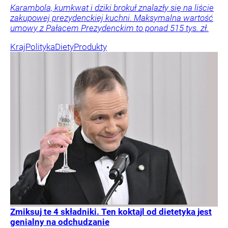
Karambola, kumkwat i dziki brokuł znalazły się na liście
zakupowej prezydenckiej kuchni. Maksymalna wartość
umowy z Pałacem Prezydenckim to ponad 515 tys. zł.
Kraj
Polityka
Diety
Produkty
Zmiksuj te 4 składniki. Ten koktajl od dietetyka jest
genialny na odchudzanie