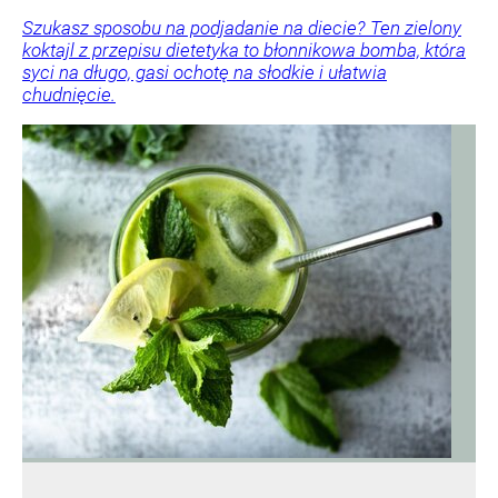
Szukasz sposobu na podjadanie na diecie? Ten zielony
koktajl z przepisu dietetyka to błonnikowa bomba, która
syci na długo, gasi ochotę na słodkie i ułatwia
chudnięcie.