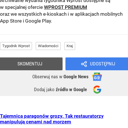
Archiwalne wydania tygodnika Wprost dostępne są
w specjalnej ofercie
WPROST PREMIUM
oraz we wszystkich e-kioskach i w aplikacjach mobilnych
App Store
i
Google Play
.
Tygodnik Wprost
Wiadomości
Kraj
SKOMENTUJ
UDOSTĘPNIJ
Obserwuj nas
w
Google News
Dodaj jako
źródło w Google
Tajemnica paragonów grozy. Tak restauratorzy
manipulują cenami nad morzem