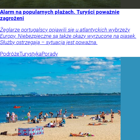
Alarm na popularnych plażach. Turyści poważnie
zagrożeni
Żeglarze portugalscy pojawili się u atlantyckich wybrzeży
Europy. Niebezpieczne są także okazy wyrzucone na piasek.
Służby ostrzegają – sytuacja jest poważna.
Podróże
Turystyka
Porady