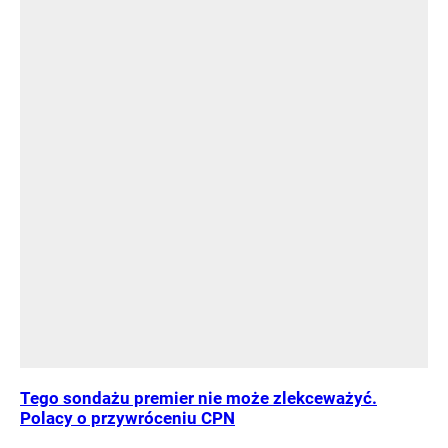
Tego sondażu premier nie może zlekceważyć.
Polacy o przywróceniu CPN