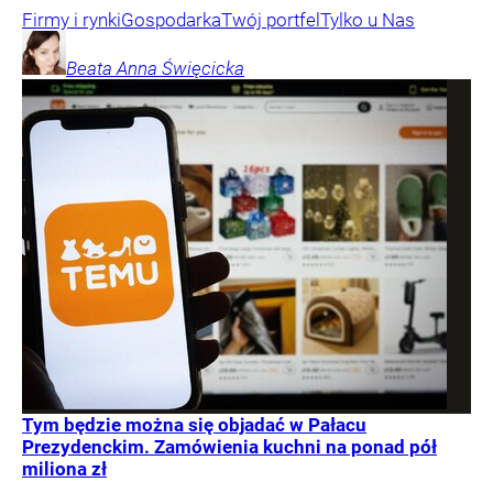
Firmy i rynki
Gospodarka
Twój portfel
Tylko u Nas
Beata Anna
Święcicka
Tym będzie można się objadać w Pałacu
Prezydenckim. Zamówienia kuchni na ponad pół
miliona zł