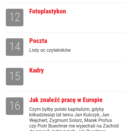
Fotoplastykon
12
Poczta
14
Listy oc czytelników
Kadry
15
Jak znaleźć pracę w Europie
16
Czym byłby polski kapitalizm, gdyby
kilkadziesiąt lat temu Jan Kulczyk, Jan
Wejchert, Zygmunt Solorz, Marek Profus
czy Piotr Buechner nie wyjechali na Zachód