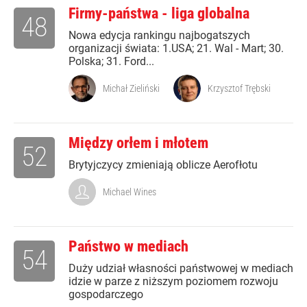
Firmy-państwa - liga globalna
48
Nowa edycja rankingu najbogatszych
organizacji świata: 1.USA; 21. Wal - Mart; 30.
Polska; 31. Ford...
Michał Zieliński
Krzysztof Trębski
Między orłem i młotem
52
Brytyjczycy zmieniają oblicze Aerofłotu
Michael Wines
Państwo w mediach
54
Duży udział własności państwowej w mediach
idzie w parze z niższym poziomem rozwoju
gospodarczego