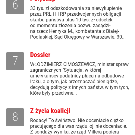
6
33 tys. zł odszkodowania za niewykupienie
przez PRL i III RP przedwojennych obligacji
skarbu państwa plus 10 tys. zł odsetek
od momentu złożenia pozwu zasądził
na rzecz Henryka M., kombatanta z Białej-
Podlaskiej, Sąd Okręgowy w Warszawie. 30...
Dossier
7
WŁODZIMIERZ CIMOSZEWICZ, minister spraw
zagranicznych "Sytuacja, w której
amerykańscy podatnicy płacą na odbudowę
Iraku, a o tym, jak przeznaczać pieniądze,
decydują politycy z innych państw, w tym tych,
które były przeciwne...
Z życia koalicji
8
Rodacy! To świństwo. Nie doceniacie ciężko
pracującego dla was rządu, oj, nie doceniacie.
Z sondaży wynika, że rząd Millera popiera