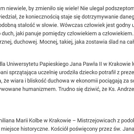
niewiele, by zmieniło się wiele! Nie ulegał podszeptom i
iedział, że koniecznością staje się dotrzymywanie dane
podobną stałość w słowie. Wówczas człowiek jest godny u
„to duch, jaki panuje pomiędzy człowiekiem a człowiekiem.
nej, duchowej. Mocnej, takiej, jaka zostawia ślad na całe
la Uniwersytetu Papieskiego Jana Pawła II w Krakowie lub
ani sprzątająca uczelnię urodziła dziecko potrafił z preze
, że wiara i bliskość duchowa w ekonomii pociągają za 
tywowane humanizmem. Trudno się dziwić, że Ks. Andrze
miliana Marii Kolbe w Krakowie – Mistrzejowicach z pod
 miejsce historyczne. Kościół poświęcony przez św. Jana 