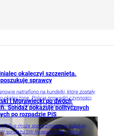
nialec okaleczył szczenięta.
a poszukuje sprawcy
nowie natrafiono na kundelki, które zostały
ko okaleczone. Policja prowadzi czynności,
ski i Morawiecki po dwóch
namierzyć sprawcę przestępstwa.
ch. Sondaż pokazuje politycznych
ych po rozpadzie PiS
aj
 PiS-ie może sporo zmienić w polskiej
. W sondażu SW Research dla „Wprost”