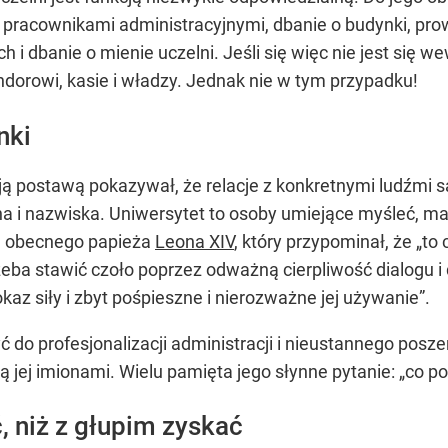
 pracownikami administracyjnymi, dbanie o budynki, pr
h i dbanie o mienie uczelni. Jeśli się więc nie jest się
endorowi, kasie i władzy. Jednak nie w tym przypadku!
nki
ją postawą pokazywał, że relacje z konkretnymi ludźmi są 
a i nazwiska. Uniwersytet to osoby umiejące myśleć, maj
m obecnego papieża
Leona XIV
, który przypominał, że „to
zeba stawić czoło poprzez odważną cierpliwość dialogu i
okaz siły i zbyt pośpieszne i nierozważne jej używanie”.
ć do profesjonalizacji administracji i nieustannego poszer
są jej imionami. Wielu pamięta jego słynne pytanie: „co p
, niż z głupim zyskać