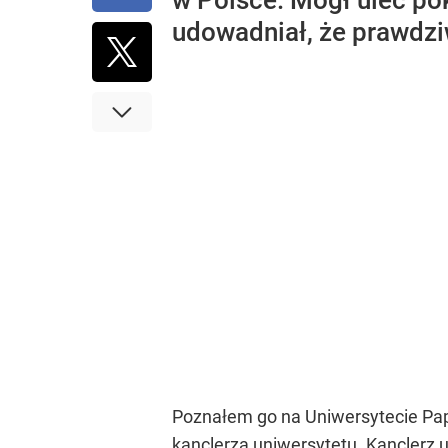
w Polsce. Mógł ulec pok
udowadniał, że prawdzi
Poznałem go na Uniwersytecie Pa
kanclerza uniwersytetu. Kanclerz 