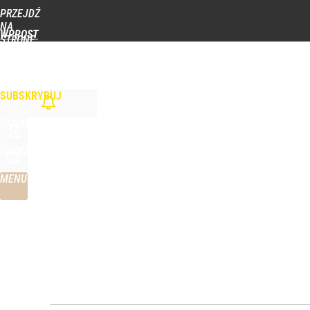
PRZEJDŹ
Udostępnij
1
Skomentuj
NA
WPROST
STRONĘ
GŁÓWNĄ
WIADOMOŚCI
POLITYKA
BIZNES
DOM
ZDROWIE
ROZRYWKA
TYGOD
SUBSKRYBUJ
ZALOGUJ
SZUKAJ
MENU