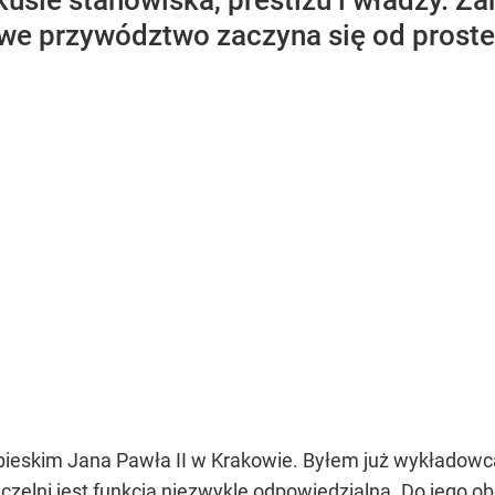
usie stanowiska, prestiżu i władzy. Z
we przywództwo zaczyna się od prosteg
pieskim Jana Pawła II w Krakowie. Byłem już wykładow
uczelni jest funkcją niezwykle odpowiedzialną. Do jego 