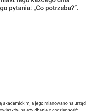
amiast tego każdego dnia
o pytania: „Co potrzeba?”.
cą akademickim, a jego mianowano na urząd
obowiązków należy dbanie o codzienność: