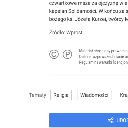
czwartkowe msze za ojczyznę w epo
kapelan Solidarności. W końcu za 
bożego ks. Józefa Kurzei, twórcy Mi
Źródło:
Wprost
© ℗
Materiał chroniony prawem a
Dalsze rozpowszechnianie ar
Regulamin i warunki licencj
Religia
Wiadomości
Kra
UDO