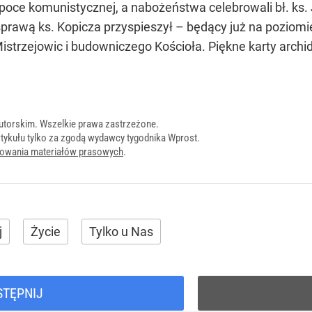
ce komunistycznej, a nabożeństwa celebrowali bł. ks. J
sprawą ks. Kopicza przyspieszył – będący już na poziomi
strzejowic i budowniczego Kościoła. Piękne karty archidi
utorskim. Wszelkie prawa zastrzeżone.
tykułu tylko za zgodą wydawcy tygodnika Wprost.
onowania materiałów prasowych
.
j
Życie
Tylko u Nas
STĘPNIJ