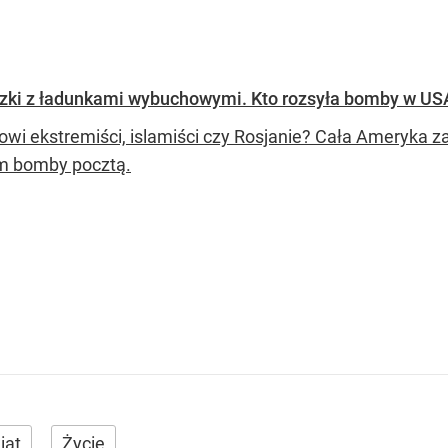
aczki z ładunkami wybuchowymi. Kto rozsyła bomby w US
owi ekstremiści, islamiści czy Rosjanie? Cała Ameryka za
m bomby pocztą.
iat
Życie