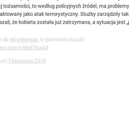
j tożsamości, to według policyjnych źródeł, ma problem
 traktowany jako atak terrorystyczny. Służby zarządziły
ali, że kobieta została już zatrzymana, a sytuacja jest „
er de
#Dunkerque
, le périmètre bouclé
itter.com/cX6sE5xaG9
ue)
7 listopada 2018