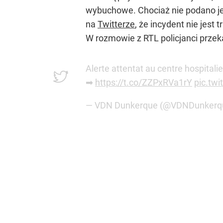
wybuchowe. Chociaż nie podano je
na
Twitterze
, że incydent nie jest
W rozmowie z RTL policjanci przekaz
Alerte attentat au centre hospitali
➡
https://t.co/ZZPxRVa1rY
pic.tw
— VDN Dunkerque (@VDNDunkerq