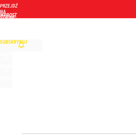
PRZEJDŹ
Udostępnij
2
Skomentuj
NA
WPROST
STRONĘ
GŁÓWNĄ
WIADOMOŚCI
POLITYKA
BIZNES
DOM
ZDROWIE
ROZRYWKA
TYGOD
Orlen stracił przez nich 1,5 mld zł? Menedżerom z 
SUBSKRYBUJ
4
ZALOGUJ
Atak na 15-latka Kamiennej Górze. Trwa obława z
SZUKAJ
MENU
dodaj
„Nie chodzi o zemstę”. Mocny apel w sprawie ofiar 
dodaj