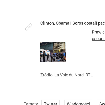
Clinton, Obama i Soros dostali p
Prawic
osobo
Źródło:
La Voix du Nord, RTL
Twitter
Wiadomości
Św