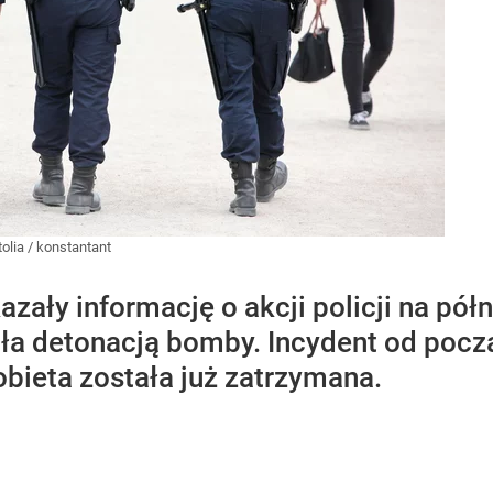
tolia
/
konstantant
zały informację o akcji policji na pół
ziła detonacją bomby. Incydent od pocz
kobieta została już zatrzymana.