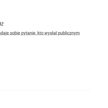
A?
daje sobie pytanie, kto wysłał publicznym