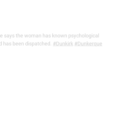
urce says the woman has known psychological
d has been dispatched.
#Dunkirk
#Dunkerque