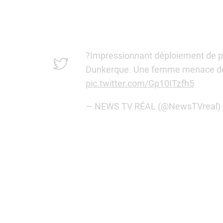
?Impressionnant déploiement de pol
Dunkerque. Une femme menace de co
pic.twitter.com/Gp10ITzfh5
— NEWS TV RÉAL (@NewsTVreal)