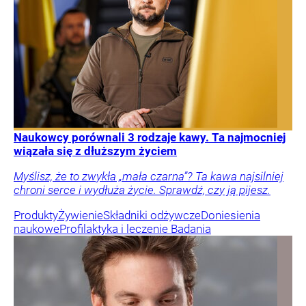
Naukowcy porównali 3 rodzaje kawy. Ta najmocniej
wiązała się z dłuższym życiem
Myślisz, że to zwykła „mała czarna”? Ta kawa najsilniej
chroni serce i wydłuża życie. Sprawdź, czy ją pijesz.
Produkty
Żywienie
Składniki odżywcze
Doniesienia
naukowe
Profilaktyka i leczenie
Badania