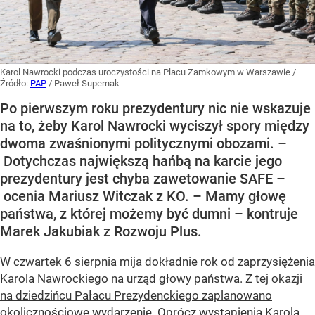
Karol Nawrocki podczas uroczystości na Placu Zamkowym w Warszawie
/
Źródło:
PAP
/
Paweł Supernak
Po pierwszym roku prezydentury nic nie wskazuje
na to, żeby Karol Nawrocki wyciszył spory między
dwoma zwaśnionymi politycznymi obozami. –
Dotychczas największą hańbą na karcie jego
prezydentury jest chyba zawetowanie SAFE –
ocenia Mariusz Witczak z KO. – Mamy głowę
państwa, z której możemy być dumni – kontruje
Marek Jakubiak z Rozwoju Plus.
W czwartek 6 sierpnia mija dokładnie rok od zaprzysiężenia
Karola Nawrockiego na urząd głowy państwa. Z tej okazji
na dziedzińcu Pałacu Prezydenckiego zaplanowano
okolicznościowe wydarzenie
. Oprócz wystąpienia Karola