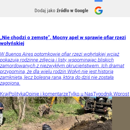
Dodaj jako
źródło w Google
„Nie chodzi o zemstę”. Mocny apel w sprawie ofiar rzezi
wołyńskiej
W Buenos Aires potomkowie ofiar rzezi wołyńskiej wciąż
pokazują rodzinne zdjęcia i listy, wspominając bliskich
zamordowanych z niezwykłym okrucieństwem. Ich dramat
przypomina, że dla wielu rodzin Wołyń nie jest historią
zamkniętą, lecz bolesną raną, która do dziś nie została
zagojona.
Kraj
Polityka
Opinie i komentarze
Tylko u Nas
Tygodnik Wprost