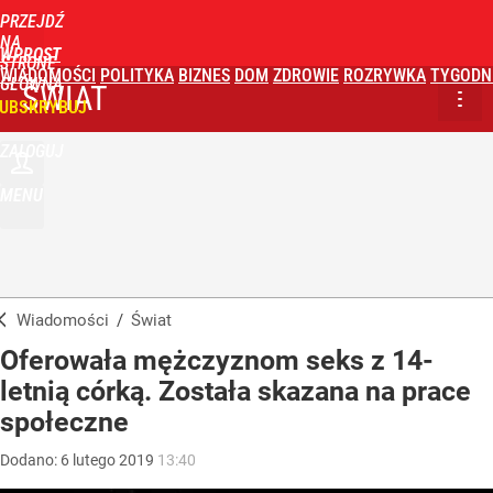
PRZEJDŹ
NA
WPROST
STRONĘ
WIADOMOŚCI
POLITYKA
BIZNES
DOM
ZDROWIE
ROZRYWKA
TYGODN
GŁÓWNĄ
ŚWIAT
UBSKRYBUJ
ZALOGUJ
MENU
Wiadomości
/
Świat
Oferowała mężczyznom seks z 14-
letnią córką. Została skazana na prace
społeczne
Dodano:
6
lutego
2019
13:40