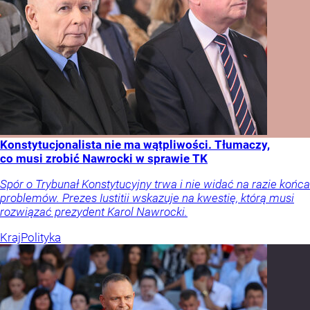
Konstytucjonalista nie ma wątpliwości. Tłumaczy,
co musi zrobić Nawrocki w sprawie TK
Spór o Trybunał Konstytucyjny trwa i nie widać na razie końca
problemów. Prezes Iustitii wskazuje na kwestię, którą musi
rozwiązać prezydent Karol Nawrocki.
Kraj
Polityka