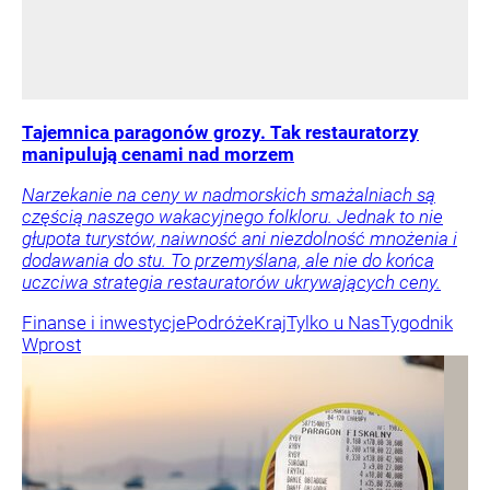
Tajemnica paragonów grozy. Tak restauratorzy
manipulują cenami nad morzem
Narzekanie na ceny w nadmorskich smażalniach są
częścią naszego wakacyjnego folkloru. Jednak to nie
głupota turystów, naiwność ani niezdolność mnożenia i
dodawania do stu. To przemyślana, ale nie do końca
uczciwa strategia restauratorów ukrywających ceny.
Finanse i inwestycje
Podróże
Kraj
Tylko u Nas
Tygodnik
Wprost