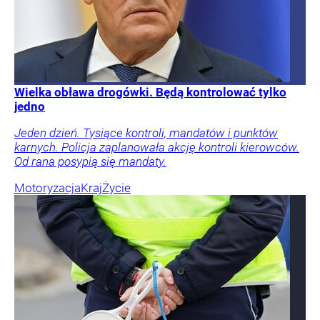
Wielka obława drogówki. Będą kontrolować tylko
jedno
Jeden dzień. Tysiące kontroli, mandatów i punktów
karnych. Policja zaplanowała akcję kontroli kierowców.
Od rana posypią się mandaty.
Motoryzacja
Kraj
Życie