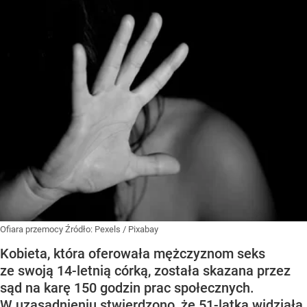
Ofiara przemocy
Źródło:
Pexels
/
Pixabay
Kobieta, która oferowała mężczyznom seks
ze swoją 14-letnią córką, została skazana przez
sąd na karę 150 godzin prac społecznych.
W uzasadnieniu stwierdzono, że 51-latka widziała