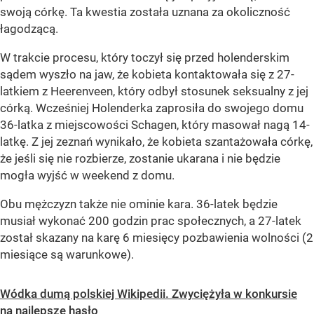
swoją córkę. Ta kwestia została uznana za okoliczność
łagodzącą.
W trakcie procesu, który toczył się przed holenderskim
sądem wyszło na jaw, że kobieta kontaktowała się z 27-
latkiem z Heerenveen, który odbył stosunek seksualny z jej
córką. Wcześniej Holenderka zaprosiła do swojego domu
36-latka z miejscowości Schagen, który masował nagą 14-
latkę. Z jej zeznań wynikało, że kobieta szantażowała córkę,
że jeśli się nie rozbierze, zostanie ukarana i nie będzie
mogła wyjść w weekend z domu.
Obu mężczyzn także nie ominie kara. 36-latek będzie
musiał wykonać 200 godzin prac społecznych, a 27-latek
został skazany na karę 6 miesięcy pozbawienia wolności (2
miesiące są warunkowe).
Wódka dumą polskiej Wikipedii. Zwyciężyła w konkursie
na najlepsze hasło