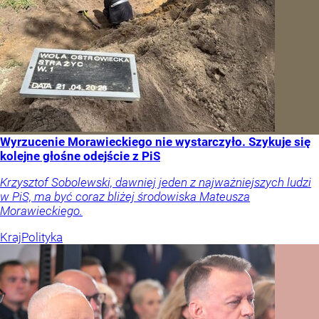
Wyrzucenie Morawieckiego nie wystarczyło. Szykuje się
kolejne głośne odejście z PiS
Krzysztof Sobolewski, dawniej jeden z najważniejszych ludzi
w PiS, ma być coraz bliżej środowiska Mateusza
Morawieckiego.
Kraj
Polityka