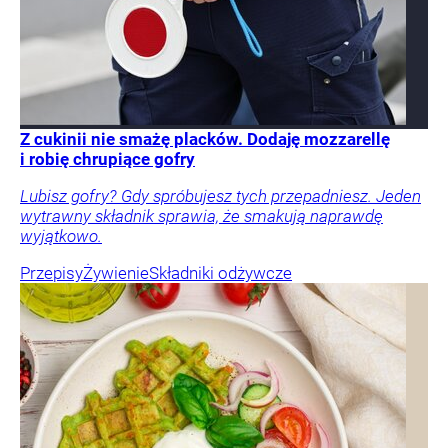
Z cukinii nie smażę placków. Dodaję mozzarellę
i robię chrupiące gofry
Lubisz gofry? Gdy spróbujesz tych przepadniesz. Jeden
wytrawny składnik sprawia, że smakują naprawdę
wyjątkowo.
Przepisy
Żywienie
Składniki odżywcze