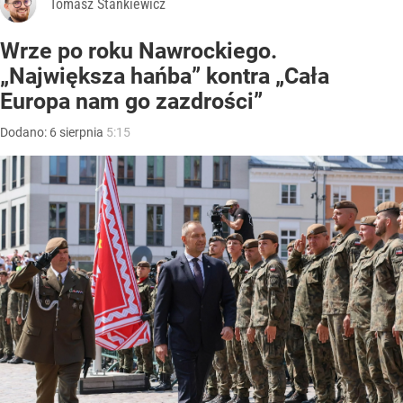
Tomasz Stankiewicz
Wrze po roku Nawrockiego.
„Największa hańba” kontra „Cała
Europa nam go zazdrości”
Dodano:
6
sierpnia
5:15