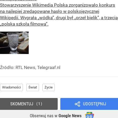
Stowarzyszenie Wikimedia Polska zorganizowało konkurs
na najlepiej zredagowane hasło w polskojęzycznej
Wikipedii. Wygrała „wódka”, drugi był „orzeł bielik”, a trzecia
„polska szkoła filmowa”.
Źródło:
RTL News, Telegraaf.nl
Wiadomości
Świat
Życie
SKOMENTUJ
UDOSTĘPNIJ
1
Obserwuj nas
w
Google News