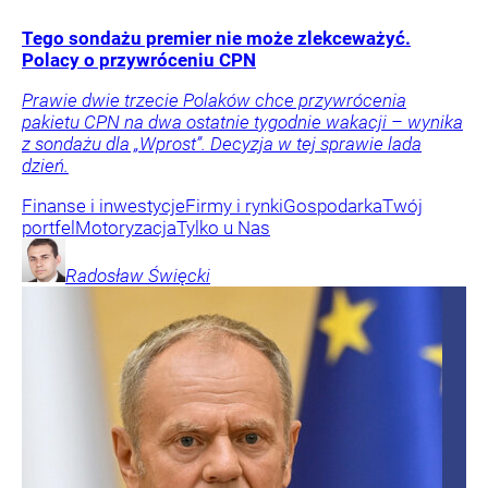
Tego sondażu premier nie może zlekceważyć.
Polacy o przywróceniu CPN
Prawie dwie trzecie Polaków chce przywrócenia
pakietu CPN na dwa ostatnie tygodnie wakacji – wynika
z sondażu dla „Wprost”. Decyzja w tej sprawie lada
dzień.
Finanse i inwestycje
Firmy i rynki
Gospodarka
Twój
portfel
Motoryzacja
Tylko u Nas
Radosław
Święcki