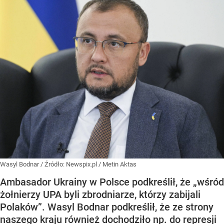
Wasyl Bodnar
/ Źródło:
Newspix.pl
/
Metin Aktas
Ambasador Ukrainy w Polsce podkreślił, że „wśród
żołnierzy UPA byli zbrodniarze, którzy zabijali
Polaków”. Wasyl Bodnar podkreślił, że ze strony
naszego kraju również dochodziło np. do represji