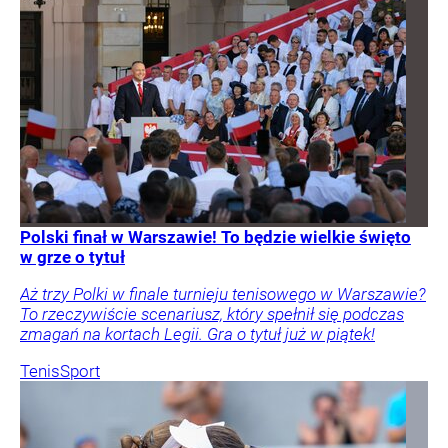
Polski finał w Warszawie! To będzie wielkie święto
w grze o tytuł
Aż trzy Polki w finale turnieju tenisowego w Warszawie?
To rzeczywiście scenariusz, który spełnił się podczas
zmagań na kortach Legii. Gra o tytuł już w piątek!
Tenis
Sport