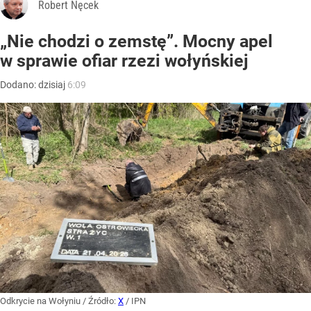
Robert Nęcek
„Nie chodzi o zemstę”. Mocny apel
w sprawie ofiar rzezi wołyńskiej
Dodano:
dzisiaj
6:09
Odkrycie na Wołyniu
/ Źródło:
X
/
IPN