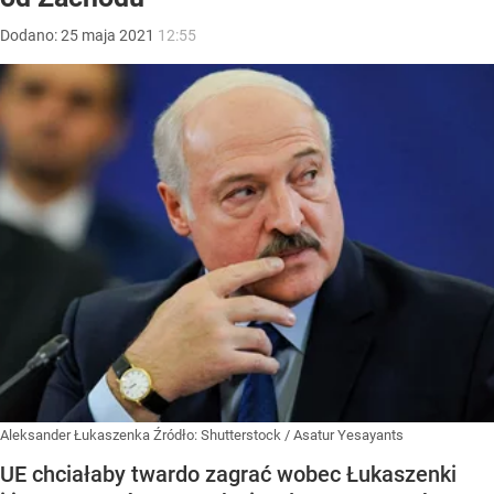
Dodano:
25
maja
2021
12:55
Aleksander Łukaszenka
Źródło:
Shutterstock
/
Asatur Yesayants
UE chciałaby twardo zagrać wobec Łukaszenki