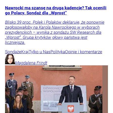
Nawrocki ma szansę na drugą kadencję? Tak ocenili
go Polacy. Sondaż dla „Wprost”
Blisko 39 proc. Polek i Polaków deklaruje, że ponownie
zagłosowałoby na Karola Nawrockiego w wyborach
prezydenckich – wynika z sondażu SW Research dla
„Wprost”. Grupa krytyków głowy państwa jest
liczniejsza.
Sondaże
Kraj
Tylko u Nas
Polityka
Opinie i komentarze
Magdalena
Frindt