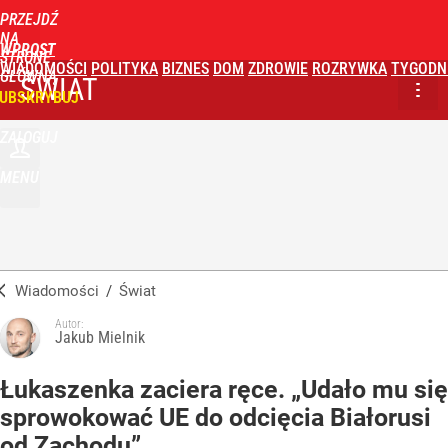
PRZEJDŹ
NA
WPROST
STRONĘ
WIADOMOŚCI
POLITYKA
BIZNES
DOM
ZDROWIE
ROZRYWKA
TYGODN
GŁÓWNĄ
ŚWIAT
UBSKRYBUJ
ZALOGUJ
MENU
Wiadomości
/
Świat
Autor:
Jakub Mielnik
Łukaszenka zaciera ręce. „Udało mu się
sprowokować UE do odcięcia Białorusi
od Zachodu”