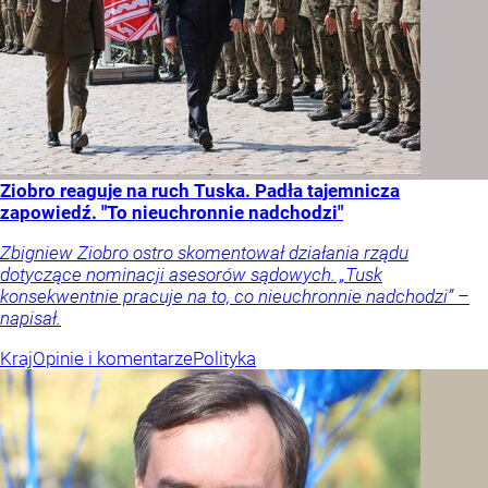
Ziobro reaguje na ruch Tuska. Padła tajemnicza
zapowiedź. "To nieuchronnie nadchodzi"
Zbigniew Ziobro ostro skomentował działania rządu
dotyczące nominacji asesorów sądowych. „Tusk
konsekwentnie pracuje na to, co nieuchronnie nadchodzi” –
napisał.
Kraj
Opinie i komentarze
Polityka