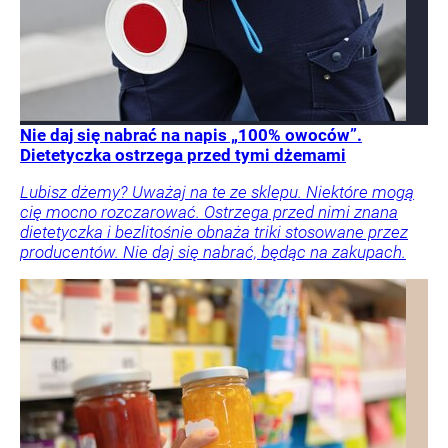
Nie daj się nabrać na napis „100% owoców”.
Dietetyczka ostrzega przed tymi dżemami
Lubisz dżemy? Uważaj na te ze sklepu. Niektóre mogą
cię mocno rozczarować. Ostrzega przed nimi znana
dietetyczka i bezlitośnie obnaża triki stosowane przez
producentów. Nie daj się nabrać, będąc na zakupach.