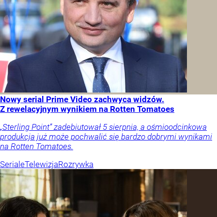
Nowy serial Prime Video zachwyca widzów.
Z rewelacyjnym wynikiem na Rotten Tomatoes
„Sterling Point” zadebiutował 5 sierpnia, a ośmioodcinkowa
produkcja już może pochwalić się bardzo dobrymi wynikami
na Rotten Tomatoes.
Seriale
Telewizja
Rozrywka