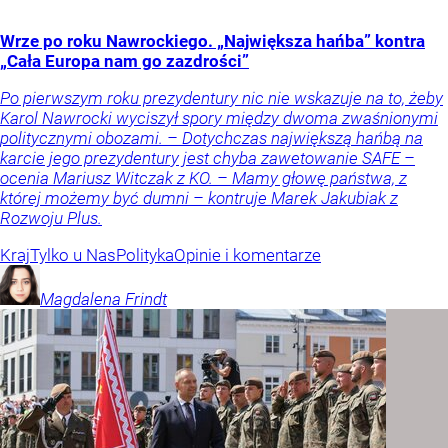
Wrze po roku Nawrockiego. „Największa hańba” kontra
„Cała Europa nam go zazdrości”
Po pierwszym roku prezydentury nic nie wskazuje na to, żeby
Karol Nawrocki wyciszył spory między dwoma zwaśnionymi
politycznymi obozami. – Dotychczas największą hańbą na
karcie jego prezydentury jest chyba zawetowanie SAFE –
ocenia Mariusz Witczak z KO. – Mamy głowę państwa, z
której możemy być dumni – kontruje Marek Jakubiak z
Rozwoju Plus.
Kraj
Tylko u Nas
Polityka
Opinie i komentarze
Magdalena
Frindt