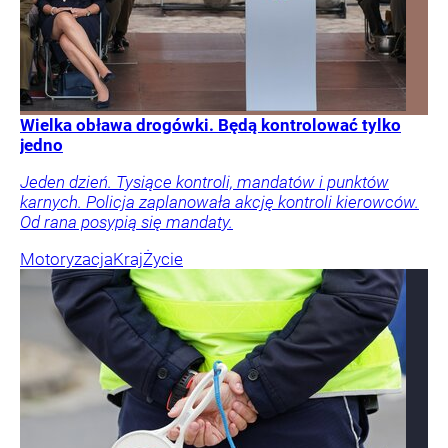
Wielka obława drogówki. Będą kontrolować tylko
jedno
Jeden dzień. Tysiące kontroli, mandatów i punktów
karnych. Policja zaplanowała akcję kontroli kierowców.
Od rana posypią się mandaty.
Motoryzacja
Kraj
Życie