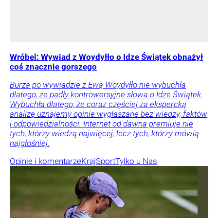
Wróbel: Wywiad z Woydyłło o Idze Świątek obnażył
coś znacznie gorszego
Burza po wywiadzie z Ewą Woydyłło nie wybuchła
dlatego, że padły kontrowersyjne słowa o Idze Świątek.
Wybuchła dlatego, że coraz częściej za ekspercką
analizę uznajemy opinie wygłaszane bez wiedzy, faktów
i odpowiedzialności. Internet od dawna premiuje nie
tych, którzy wiedzą najwięcej, lecz tych, którzy mówią
najgłośniej.
Opinie i komentarze
Kraj
Sport
Tylko u Nas