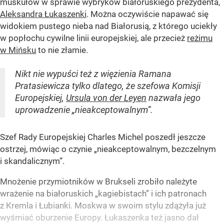
muskułów w sprawie wybryków białoruskiego prezydenta,
Aleksandra Łukaszenki
. Można oczywiście napawać się
widokiem pustego nieba nad Białorusią, z którego uciekły
w popłochu cywilne linii europejskiej, ale przecież
reżimu
w Mińsku
to nie złamie.
Nikt nie wypuści też z więzienia Ramana
Pratasiewicza tylko dlatego, że szefowa Komisji
Europejskiej,
Ursula von der Leyen
nazwała jego
uprowadzenie „nieakceptowalnym”.
Szef Rady Europejskiej Charles Michel poszedł jeszcze
ostrzej, mówiąc o czynie „nieakceptowalnym, bezczelnym
i skandalicznym”.
Mnożenie przymiotników w Brukseli zrobiło należyte
wrażenie na białoruskich „kagiebistach” i ich patronach
z Kremla i Łubianki. Moskwa w swoim stylu zdążyła już
wyśmiać oburzenie Europy. Łukaszenka też jasno dał