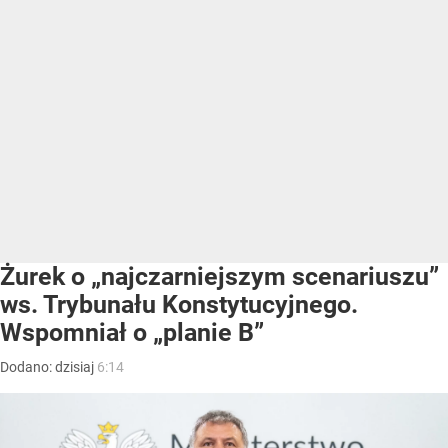
Żurek o „najczarniejszym scenariuszu”
ws. Trybunału Konstytucyjnego.
Wspomniał o „planie B”
Dodano:
dzisiaj
6:14