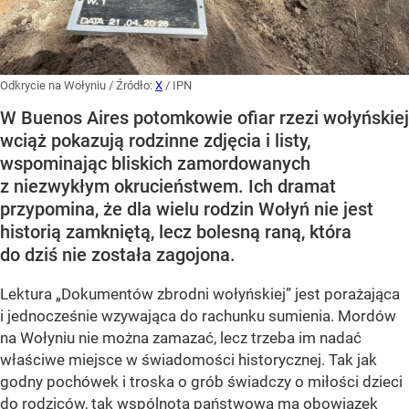
Odkrycie na Wołyniu
/ Źródło:
X
/
IPN
W Buenos Aires potomkowie ofiar rzezi wołyńskiej
wciąż pokazują rodzinne zdjęcia i listy,
wspominając bliskich zamordowanych
z niezwykłym okrucieństwem. Ich dramat
przypomina, że dla wielu rodzin Wołyń nie jest
historią zamkniętą, lecz bolesną raną, która
do dziś nie została zagojona.
Lektura „Dokumentów zbrodni wołyńskiej” jest porażająca
i jednocześnie wzywająca do rachunku sumienia. Mordów
na Wołyniu nie można zamazać, lecz trzeba im nadać
właściwe miejsce w świadomości historycznej. Tak jak
godny pochówek i troska o grób świadczy o miłości dzieci
do rodziców, tak wspólnota państwowa ma obowiązek