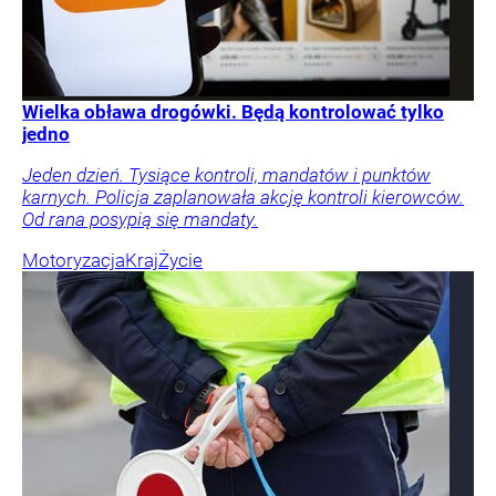
Wielka obława drogówki. Będą kontrolować tylko
jedno
Jeden dzień. Tysiące kontroli, mandatów i punktów
karnych. Policja zaplanowała akcję kontroli kierowców.
Od rana posypią się mandaty.
Motoryzacja
Kraj
Życie