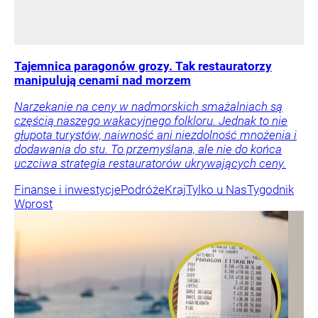
Tajemnica paragonów grozy. Tak restauratorzy
manipulują cenami nad morzem
Narzekanie na ceny w nadmorskich smażalniach są
częścią naszego wakacyjnego folkloru. Jednak to nie
głupota turystów, naiwność ani niezdolność mnożenia i
dodawania do stu. To przemyślana, ale nie do końca
uczciwa strategia restauratorów ukrywających ceny.
Finanse i inwestycje
Podróże
Kraj
Tylko u Nas
Tygodnik
Wprost