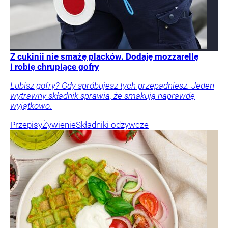
Z cukinii nie smażę placków. Dodaję mozzarellę
i robię chrupiące gofry
Lubisz gofry? Gdy spróbujesz tych przepadniesz. Jeden
wytrawny składnik sprawia, że smakują naprawdę
wyjątkowo.
Przepisy
Żywienie
Składniki odżywcze