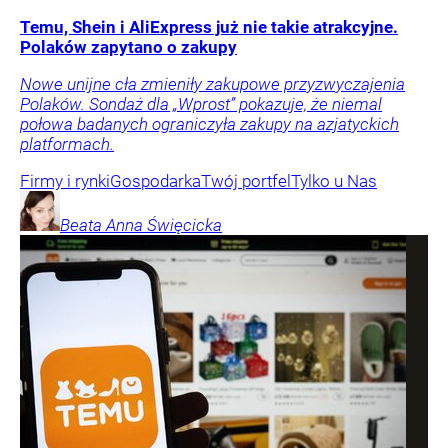
Temu, Shein i AliExpress już nie takie atrakcyjne.
Polaków zapytano o zakupy
Nowe unijne cła zmieniły zakupowe przyzwyczajenia
Polaków. Sondaż dla „Wprost” pokazuje, że niemal
połowa badanych ograniczyła zakupy na azjatyckich
platformach.
Firmy i rynki
Gospodarka
Twój portfel
Tylko u Nas
Beata Anna
Święcicka