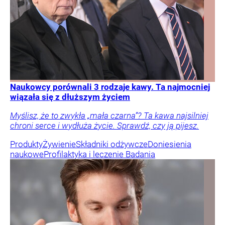
Naukowcy porównali 3 rodzaje kawy. Ta najmocniej
wiązała się z dłuższym życiem
Myślisz, że to zwykła „mała czarna”? Ta kawa najsilniej
chroni serce i wydłuża życie. Sprawdź, czy ją pijesz.
Produkty
Żywienie
Składniki odżywcze
Doniesienia
naukowe
Profilaktyka i leczenie
Badania