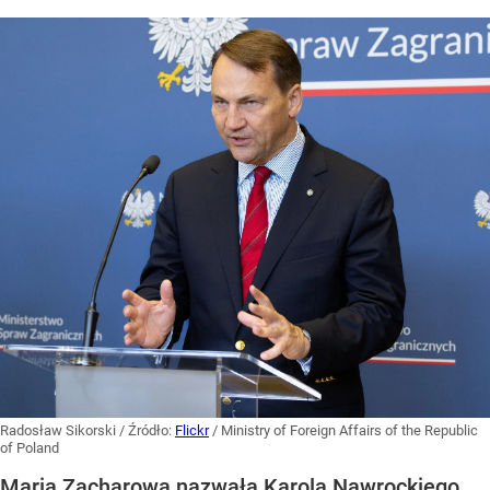
Radosław Sikorski
/ Źródło:
Flickr
/
Ministry of Foreign Affairs of the Republic
of Poland
Maria Zacharowa nazwała Karola Nawrockiego