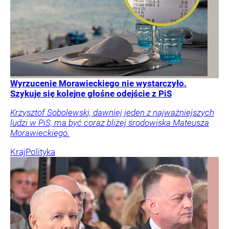
Wyrzucenie Morawieckiego nie wystarczyło.
Szykuje się kolejne głośne odejście z PiS
Krzysztof Sobolewski, dawniej jeden z najważniejszych
ludzi w PiS, ma być coraz bliżej środowiska Mateusza
Morawieckiego.
Kraj
Polityka