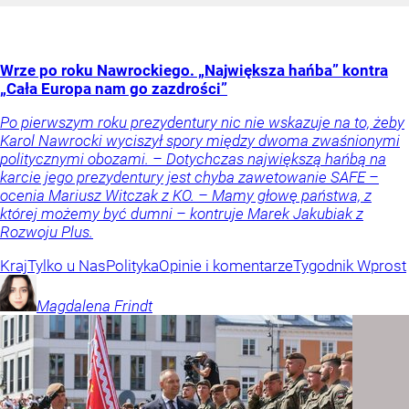
Wrze po roku Nawrockiego. „Największa hańba” kontra
„Cała Europa nam go zazdrości”
Po pierwszym roku prezydentury nic nie wskazuje na to, żeby
Karol Nawrocki wyciszył spory między dwoma zwaśnionymi
politycznymi obozami. – Dotychczas największą hańbą na
karcie jego prezydentury jest chyba zawetowanie SAFE –
ocenia Mariusz Witczak z KO. – Mamy głowę państwa, z
której możemy być dumni – kontruje Marek Jakubiak z
Rozwoju Plus.
Kraj
Tylko u Nas
Polityka
Opinie i komentarze
Tygodnik Wprost
Magdalena
Frindt