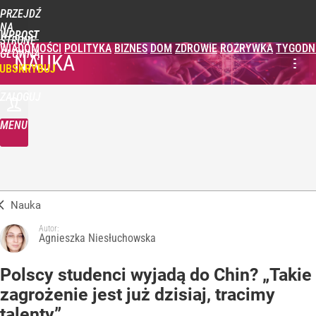
PRZEJDŹ
NA
WPROST
STRONĘ
WIADOMOŚCI
POLITYKA
BIZNES
DOM
ZDROWIE
ROZRYWKA
TYGODN
GŁÓWNĄ
NAUKA
UBSKRYBUJ
ZALOGUJ
MENU
Nauka
Autor:
Agnieszka Niesłuchowska
Polscy studenci wyjadą do Chin? „Takie
zagrożenie jest już dzisiaj, tracimy
talenty”