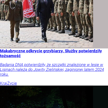
Makabryczne odkrycie grzybiarzy. Służby potwierdziły
tożsamość
Badania DNA potwierdziły, że szczątki znalezione w lesie w
Lisinach należą do Jowity Zielińskiej, zaginionej latem 2024
roku.
Kraj
Życie