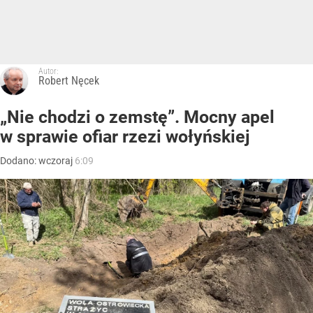
Autor:
Robert Nęcek
„Nie chodzi o zemstę”. Mocny apel
w sprawie ofiar rzezi wołyńskiej
Dodano:
wczoraj
6:09