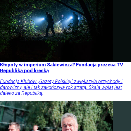
Kłopoty w imperium Sakiewicza? Fundacja prezesa TV
Republika pod kreską
Fundacja Klubów „Gazety Polskiej” zwiększyła przychody i
darowizny, ale i tak zakończyła rok stratą. Skala wpłat jest
daleko za Republiką.