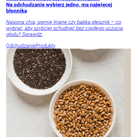
Na odchudzanie wybierz jedno, ma najwięcej
błonnika
Nasiona chia, siemię lniane czy babka płesznik – co
wybrać, aby szybciej schudnąć bez ciągłego uczucia
głodu? Sprawdź.
Odchudzanie
Produkty