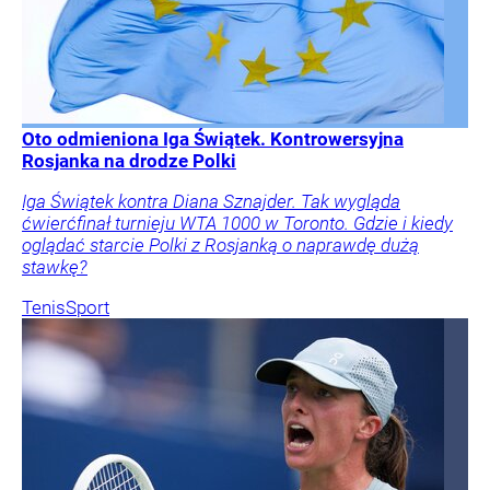
Oto odmieniona Iga Świątek. Kontrowersyjna
Rosjanka na drodze Polki
Iga Świątek kontra Diana Sznajder. Tak wygląda
ćwierćfinał turnieju WTA 1000 w Toronto. Gdzie i kiedy
oglądać starcie Polki z Rosjanką o naprawdę dużą
stawkę?
Tenis
Sport