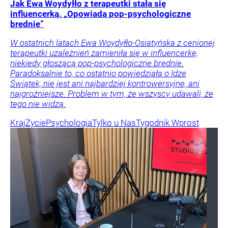
Jak Ewa Woydyłło z terapeutki stała się
influencerką. „Opowiada pop-psychologiczne
brednie”
W ostatnich latach Ewa Woydyłło-Osiatyńska z cenionej
terapeutki uzależnień zamieniła się w influencerkę,
niekiedy głoszącą pop-psychologiczne brednie.
Paradoksalnie to, co ostatnio powiedziała o Idze
Świątek, nie jest ani najbardziej kontrowersyjne, ani
najgroźniejsze. Problem w tym, że wszyscy udawali, że
tego nie widzą.
Kraj
Życie
Psychologia
Tylko u Nas
Tygodnik Wprost