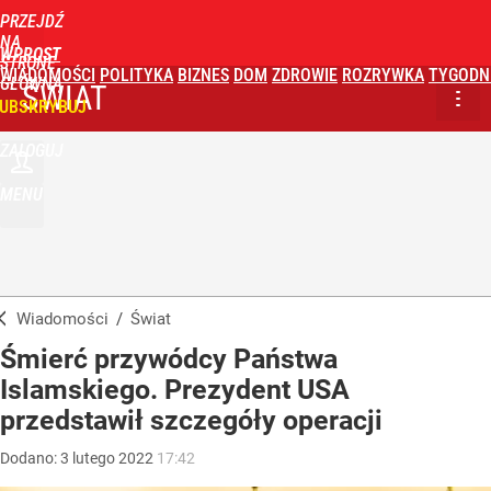
PRZEJDŹ
NA
WPROST
STRONĘ
WIADOMOŚCI
POLITYKA
BIZNES
DOM
ZDROWIE
ROZRYWKA
TYGODN
GŁÓWNĄ
ŚWIAT
UBSKRYBUJ
ZALOGUJ
MENU
Wiadomości
/
Świat
Śmierć przywódcy Państwa
Islamskiego. Prezydent USA
przedstawił szczegóły operacji
Dodano:
3
lutego
2022
17:42