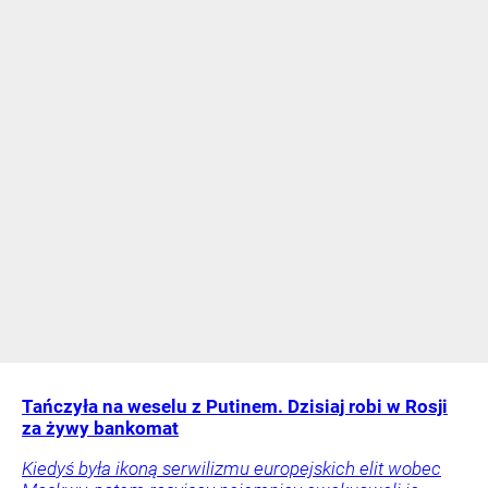
Tańczyła na weselu z Putinem. Dzisiaj robi w Rosji
za żywy bankomat
Kiedyś była ikoną serwilizmu europejskich elit wobec