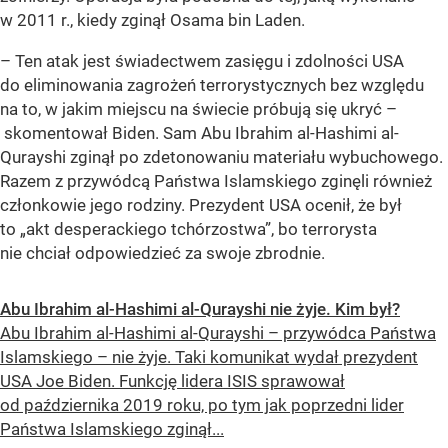
w 2011 r., kiedy zginął Osama bin Laden.
– Ten atak jest świadectwem zasięgu i zdolności USA
do eliminowania zagrożeń terrorystycznych bez względu
na to, w jakim miejscu na świecie próbują się ukryć –
skomentował Biden. Sam Abu Ibrahim al-Hashimi al-
Qurayshi zginął po zdetonowaniu materiału wybuchowego.
Razem z przywódcą Państwa Islamskiego zginęli również
członkowie jego rodziny. Prezydent USA ocenił, że był
to „akt desperackiego tchórzostwa”, bo terrorysta
nie chciał odpowiedzieć za swoje zbrodnie.
Abu Ibrahim al-Hashimi al-Qurayshi nie żyje. Kim był?
Abu Ibrahim al-Hashimi al-Qurayshi – przywódca Państwa
Islamskiego – nie żyje. Taki komunikat wydał prezydent
USA Joe Biden. Funkcję lidera ISIS sprawował
od października 2019 roku, po tym jak poprzedni lider
Państwa Islamskiego zginął...