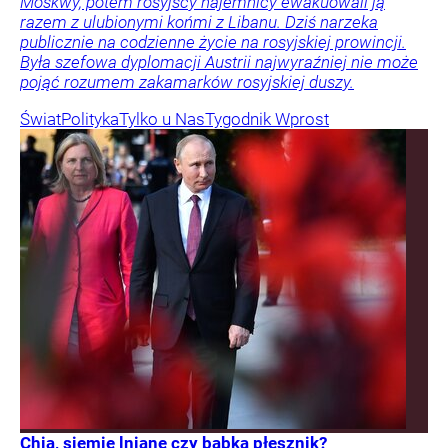
Moskwy, potem rosyjscy najemnicy ewakuowali ją
razem z ulubionymi końmi z Libanu. Dziś narzeka
publicznie na codzienne życie na rosyjskiej prowincji.
Była szefowa dyplomacji Austrii najwyraźniej nie może
pojąć rozumem zakamarków rosyjskiej duszy.
Świat
Polityka
Tylko u Nas
Tygodnik Wprost
Chia, siemię lniane czy babka płesznik?