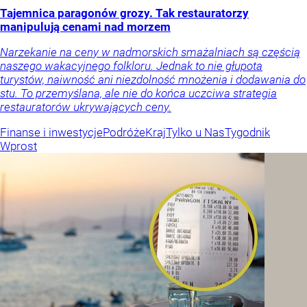
Tajemnica paragonów grozy. Tak restauratorzy
manipulują cenami nad morzem
Narzekanie na ceny w nadmorskich smażalniach są częścią
naszego wakacyjnego folkloru. Jednak to nie głupota
turystów, naiwność ani niezdolność mnożenia i dodawania do
stu. To przemyślana, ale nie do końca uczciwa strategia
restauratorów ukrywających ceny.
Finanse i inwestycje
Podróże
Kraj
Tylko u Nas
Tygodnik
Wprost