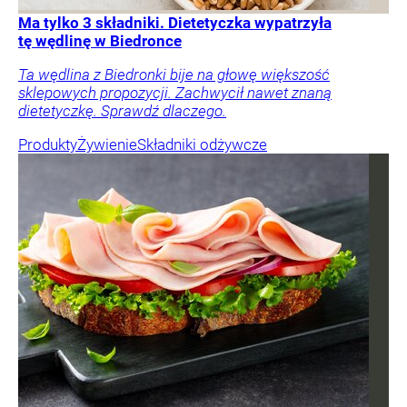
Ma tylko 3 składniki. Dietetyczka wypatrzyła
tę wędlinę w Biedronce
Ta wędlina z Biedronki bije na głowę większość
sklepowych propozycji. Zachwycił nawet znaną
dietetyczkę. Sprawdź dlaczego.
Produkty
Żywienie
Składniki odżywcze