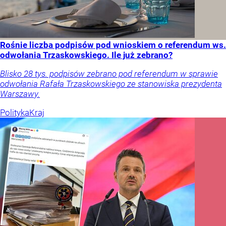
Rośnie liczba podpisów pod wnioskiem o referendum ws.
odwołania Trzaskowskiego. Ile już zebrano?
Blisko 28 tys. podpisów zebrano pod referendum w sprawie
odwołania Rafała Trzaskowskiego ze stanowiska prezydenta
Warszawy.
Polityka
Kraj