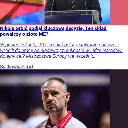
Nikola Grbić podjął kluczową decyzję. Ten skład
powalczy o złoto ME?
W poniedziałek (tj. 10 sierpnia) polscy siatkarze ponownie
wrócili do pracy po niedawnym sukcesie w Lidze Narodów.
Kolejny cel? Mistrzostwa Europy we wrześniu.
Siatkówka
Sport