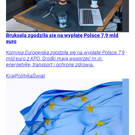
Bruksela zgodziła się na wypłatę Polsce 7,9 mld
euro
Komisja Europejska zgodziła się na wypłatę Polsce 7,9
mld euro z KPO. Środki mają wesprzeć m.in.
energetykę, transport i ochronę zdrowia.
Kraj
Polityka
Świat