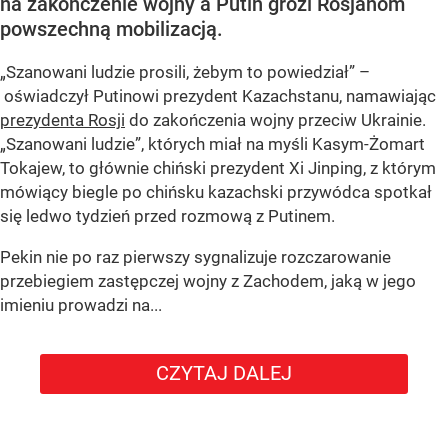
na zakończenie wojny a Putin grozi Rosjanom
powszechną mobilizacją.
„Szanowani ludzie prosili, żebym to powiedział” –
oświadczył Putinowi prezydent Kazachstanu, namawiając
prezydenta Rosji
do zakończenia wojny przeciw Ukrainie.
„Szanowani ludzie”, których miał na myśli Kasym-Żomart
Tokajew, to głównie chiński prezydent Xi Jinping, z którym
mówiący biegle po chińsku kazachski przywódca spotkał
się ledwo tydzień przed rozmową z Putinem.
Pekin nie po raz pierwszy sygnalizuje rozczarowanie
przebiegiem zastępczej wojny z Zachodem, jaką w jego
imieniu prowadzi na...
CZYTAJ DALEJ