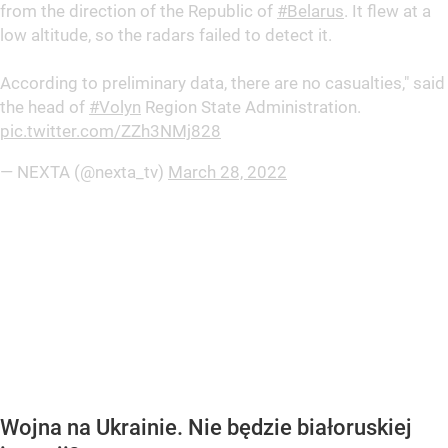
from the direction of the Republic of
#Belarus
. It flew at a
low altitude, so the radars failed to detect it.
According to preliminary data, there are no casualties," said
the head of
#Volyn
Region State Administration.
pic.twitter.com/ZZh3NMj828
— NEXTA (@nexta_tv)
March 28, 2022
Wojna na Ukrainie. Nie będzie białoruskiej