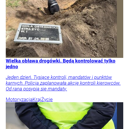
Wielka obława drogówki. Będą kontrolować tylko
jedno
Jeden dzień. Tysiące kontroli, mandatów i punktów
karnych. Policja zaplanowała akcję kontroli kierowców.
Od rana posypią się mandaty.
Motoryzacja
Kraj
Życie