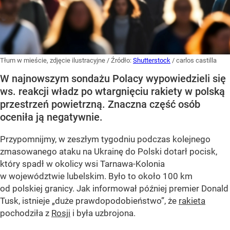
Tłum w mieście, zdjęcie ilustracyjne
/ Źródło:
Shutterstock
/
carlos castilla
W najnowszym sondażu Polacy wypowiedzieli się
ws. reakcji władz po wtargnięciu rakiety w polską
przestrzeń powietrzną. Znaczna część osób
oceniła ją negatywnie.
Przypomnijmy, w zeszłym tygodniu podczas kolejnego
zmasowanego ataku na Ukrainę do Polski dotarł pocisk,
który spadł w okolicy wsi Tarnawa-Kolonia
w województwie lubelskim. Było to około 100 km
od polskiej granicy. Jak informował później premier Donald
Tusk, istnieje
„duże prawdopodobieństwo”
, że
rakieta
pochodziła z
Rosji
i była uzbrojona.