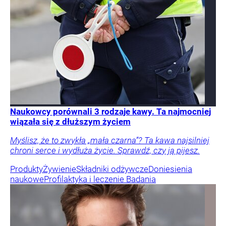
Naukowcy porównali 3 rodzaje kawy. Ta najmocniej
wiązała się z dłuższym życiem
Myślisz, że to zwykła „mała czarna”? Ta kawa najsilniej
chroni serce i wydłuża życie. Sprawdź, czy ją pijesz.
Produkty
Żywienie
Składniki odżywcze
Doniesienia
naukowe
Profilaktyka i leczenie
Badania