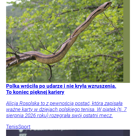
Polka wróciła po udarze i nie kryła wzruszenia.
To koniec pięknej kariery
Alicja Rosolska to z pewnością postać, która zapisała
ważne karty w dziejach polskiego tenisa. W piątek (tj. 7
sierpnia 2026 roku) rozegrała swój ostatni mecz.
Tenis
Sport