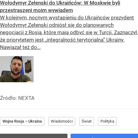
Wołodymyr Zełenski do Ukraińców: W Moskwie byli
przestraszeni moim wywiadem
W kolejnym, nocnym wystąpieniu do Ukraińców prezydent
Wołodymyr Zełenski odniósł się do planowanych
negocjacji z Rosją, które mają odbyć się w Turcji. Zaznaczył,
że priorytetem jest „integralność terytorialna” Ukrainy.
Nawiązał też do...
Źródło:
NEXTA
Wojna Rosja – Ukraina
Wiadomości
Świat
Polityka