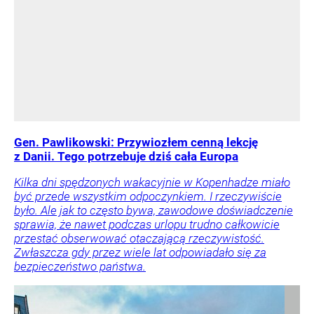
Gen. Pawlikowski: Przywiozłem cenną lekcję
z Danii. Tego potrzebuje dziś cała Europa
Kilka dni spędzonych wakacyjnie w Kopenhadze miało
być przede wszystkim odpoczynkiem. I rzeczywiście
było. Ale jak to często bywa, zawodowe doświadczenie
sprawia, że nawet podczas urlopu trudno całkowicie
przestać obserwować otaczającą rzeczywistość.
Zwłaszcza gdy przez wiele lat odpowiadało się za
bezpieczeństwo państwa.