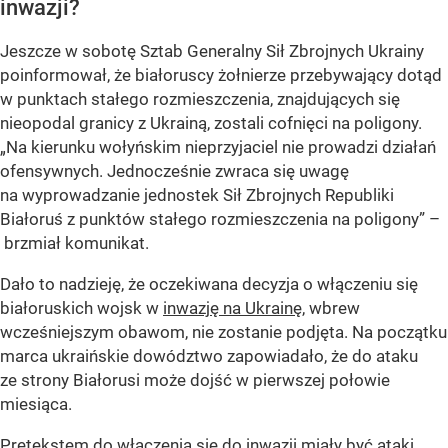
inwazji?
Jeszcze w sobotę Sztab Generalny Sił Zbrojnych Ukrainy
poinformował, że białoruscy żołnierze przebywający dotąd
w punktach stałego rozmieszczenia, znajdujących się
nieopodal granicy z Ukrainą, zostali cofnięci na poligony.
„Na kierunku wołyńskim nieprzyjaciel nie prowadzi działań
ofensywnych. Jednocześnie zwraca się uwagę
na wyprowadzanie jednostek Sił Zbrojnych Republiki
Białoruś z punktów stałego rozmieszczenia na poligony” –
brzmiał komunikat.
Dało to nadzieję, że oczekiwana decyzja o włączeniu się
białoruskich wojsk w
inwazję na Ukrainę
, wbrew
wcześniejszym obawom, nie zostanie podjęta. Na początku
marca ukraińskie dowództwo zapowiadało, że do ataku
ze strony Białorusi może dojść w pierwszej połowie
miesiąca.
Pretekstem do włączenia się do inwazji miały być ataki