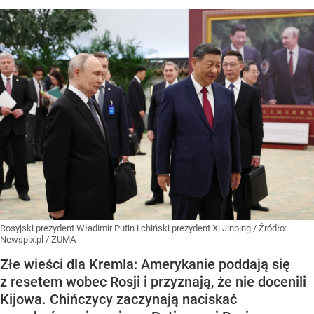
Rosyjski prezydent Władimir Putin i chiński prezydent Xi Jinping
/ Źródło:
Newspix.pl
/
ZUMA
Złe wieści dla Kremla: Amerykanie poddają się
z resetem wobec Rosji i przyznają, że nie docenili
Kijowa. Chińczycy zaczynają naciskać