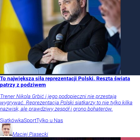
To największa siła reprezentacji Polski. Reszta świata
patrzy z podziwem
Trener Nikola Grbić i jego podopieczni nie przestają
wygrywać. Reprezentacja Polski siatkarzy to nie tylko kilka
nazwisk, ale prawdziwy zespół i grono bohaterów.
Siatkówka
Sport
Tylko u Nas
Maciej
Piasecki