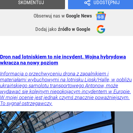
SKOMENTUJ
UDOSTĘPNIJ
Obserwuj nas
w
Google News
Dodaj jako
źródło w Google
Dron nad lotniskiem to nie incydent. Wojna hybrydowa
wkracza na nowy poziom
Informacja o przechwyceniu drona z zapalnikiem i
materiałami wybuchowymi na lotnisku Lipsk/Halle, w pobliżu
ukraińskiego samolotu transportowego Antonow, może
wydawać się kolejnym niepokojącym incydentem w Europie.
W mojej ocenie jest jednak czymś znacznie poważniejszym.
To sygnał ostrzegawczy.