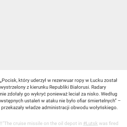
„Pocisk, który uderzył w rezerwuar ropy w Łucku został
wystrzelony z kierunku Republiki Białorusi. Radary
nie zdołały go wykryć ponieważ leciał za nisko. Według
wstępnych ustaleń w ataku nie było ofiar śmiertelnych” –
przekazały władze administracji obwodu wołyńskiego.
‼️"The cruise missile on the oil depot in
#Lutsk
was fired