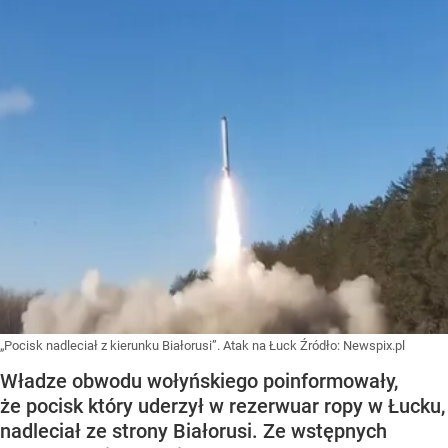
„Pocisk nadleciał z kierunku Białorusi”. Atak na Łuck
Źródło:
Newspix.pl
Władze obwodu wołyńskiego poinformowały,
że pocisk który uderzył w rezerwuar ropy w Łucku,
nadleciał ze strony Białorusi. Ze wstępnych