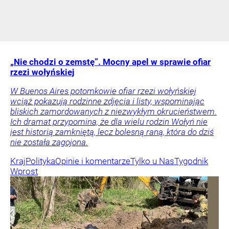
„Nie chodzi o zemstę”. Mocny apel w sprawie ofiar
rzezi wołyńskiej
W Buenos Aires potomkowie ofiar rzezi wołyńskiej
wciąż pokazują rodzinne zdjęcia i listy, wspominając
bliskich zamordowanych z niezwykłym okrucieństwem.
Ich dramat przypomina, że dla wielu rodzin Wołyń nie
jest historią zamkniętą, lecz bolesną raną, która do dziś
nie została zagojona.
Kraj
Polityka
Opinie i komentarze
Tylko u Nas
Tygodnik
Wprost