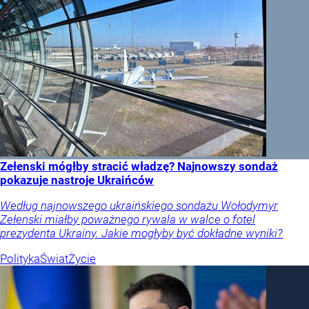
Zełenski mógłby stracić władzę? Najnowszy sondaż
pokazuje nastroje Ukraińców
Według najnowszego ukraińskiego sondażu Wołodymyr
Zełenski miałby poważnego rywala w walce o fotel
prezydenta Ukrainy. Jakie mogłyby być dokładne wyniki?
Polityka
Świat
Życie