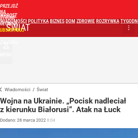
PRZEJDŹ
NA
WPROST
STRONĘ
WIADOMOŚCI
POLITYKA
BIZNES
DOM
ZDROWIE
ROZRYWKA
TYGODN
GŁÓWNĄ
ŚWIAT
UBSKRYBUJ
ZALOGUJ
MENU
Wiadomości
/
Świat
Wojna na Ukrainie. „Pocisk nadleciał
z kierunku Białorusi”. Atak na Łuck
Dodano:
28
marca
2022
8:04