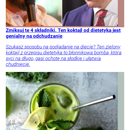
Zmiksuj te 4 składniki. Ten koktajl od dietetyka jest
genialny na odchudzanie
Szukasz sposobu na podjadanie na diecie? Ten zielony
koktajl z przepisu dietetyka to błonnikowa bomba, która
syci na długo, gasi ochotę na słodkie i ułatwia
chudnięcie.