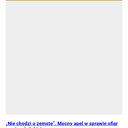
„Nie chodzi o zemstę”. Mocny apel w sprawie ofiar