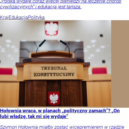
„Polska wydaje coraz więcej pieniędzy na leczenie chorób
cywilizacyjnych” i edukacja jest tańsza.
Kraj
Edukacja
Polityka
Hołownia wraca, w planach „polityczny zamach”? „On
lubi władzę, tak mi się wydaje”
Szymon Hołownia miałby zostać wicepremierem w rządzie