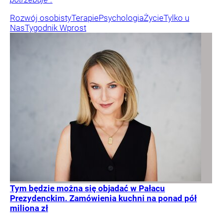
Rozwój osobisty
Terapie
Psychologia
Życie
Tylko u
Nas
Tygodnik Wprost
Tym będzie można się objadać w Pałacu
Prezydenckim. Zamówienia kuchni na ponad pół
miliona zł