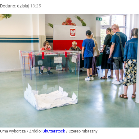
Dodano:
dzisiaj
13:25
Urna wyborcza
/ Źródło:
Shutterstock
/
Czerep rubaszny