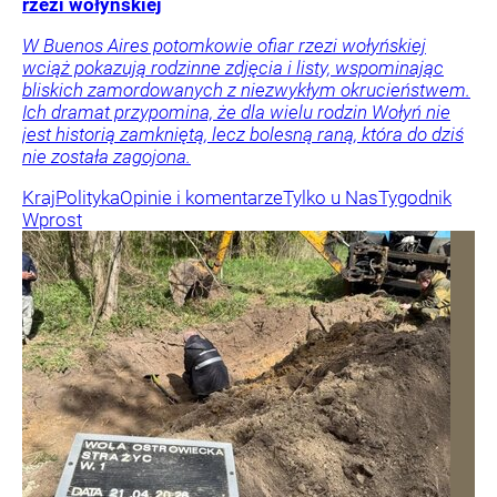
rzezi wołyńskiej
W Buenos Aires potomkowie ofiar rzezi wołyńskiej
wciąż pokazują rodzinne zdjęcia i listy, wspominając
bliskich zamordowanych z niezwykłym okrucieństwem.
Ich dramat przypomina, że dla wielu rodzin Wołyń nie
jest historią zamkniętą, lecz bolesną raną, która do dziś
nie została zagojona.
Kraj
Polityka
Opinie i komentarze
Tylko u Nas
Tygodnik
Wprost