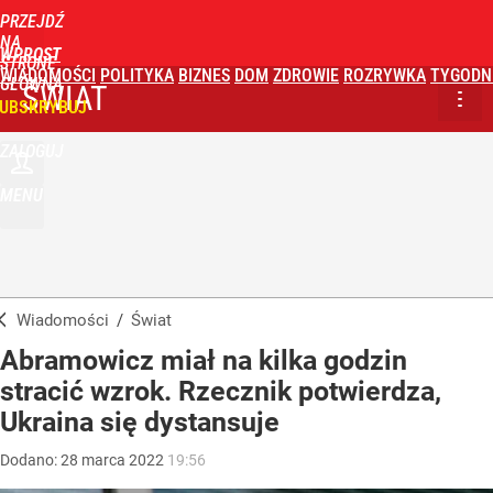
PRZEJDŹ
NA
WPROST
STRONĘ
WIADOMOŚCI
POLITYKA
BIZNES
DOM
ZDROWIE
ROZRYWKA
TYGODN
GŁÓWNĄ
ŚWIAT
UBSKRYBUJ
ZALOGUJ
MENU
Wiadomości
/
Świat
Abramowicz miał na kilka godzin
stracić wzrok. Rzecznik potwierdza,
Ukraina się dystansuje
Dodano:
28
marca
2022
19:56