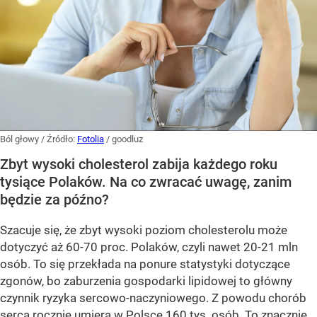
Ból głowy
/ Źródło:
Fotolia
/
goodluz
Zbyt wysoki cholesterol zabija każdego roku
tysiące Polaków. Na co zwracać uwagę, zanim
będzie za późno?
Szacuje się, że zbyt wysoki poziom cholesterolu może
dotyczyć aż 60-70 proc. Polaków, czyli nawet 20-21 mln
osób. To się przekłada na ponure statystyki dotyczące
zgonów, bo zaburzenia gospodarki lipidowej to główny
czynnik ryzyka sercowo-naczyniowego. Z powodu chorób
serca rocznie umiera w Polsce 160 tys. osób. To znacznie