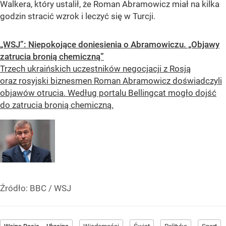
Walkera, który ustalił, że Roman Abramowicz miał na kilka
godzin stracić wzrok i leczyć się w Turcji.
„WSJ”: Niepokojące doniesienia o Abramowiczu. „Objawy
zatrucia bronią chemiczną”
Trzech ukraińskich uczestników negocjacji z Rosją
oraz rosyjski biznesmen Roman Abramowicz doświadczyli
objawów otrucia. Według portalu Bellingcat mogło dojść
do zatrucia bronią chemiczną.
Źródło:
BBC
/
WSJ