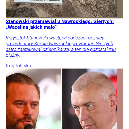
Stanowski przemawiał u Nawrockiego. Giertych:
„Wazelina jakich mało”
Krzysztof Stanowski wystąpił podczas rocznicy
prezydentury Karola Nawrockiego. Roman Giertych
ostro zaatakował dziennikarza, a ten nie pozostał mu
dłużny.
Kraj
Polityka