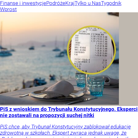
Finanse i inwestycje
Podróże
Kraj
Tylko u Nas
Tygodnik
Wprost
PiS z wnioskiem do Trybunału Konstytucyjnego. Eksperci
nie zostawali na propozycji suchej nitki
PiS chce, aby Trybunał Konstytucyjny zablokował edukację
zdrowotną w szkołach. Ekspert zwraca jednak uwagę, że