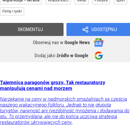
Wojna Rosja – Ukraina
Wiadomości
Świat
Polityka
Sport
Firmy i rynki
SKOMENTUJ
UDOSTĘPNIJ
Obserwuj nas
w
Google News
Dodaj jako
źródło w Google
Tajemnica paragonów grozy. Tak restauratorzy
manipulują cenami nad morzem
Narzekanie na ceny w nadmorskich smażalniach są częścią
naszego wakacyjnego folkloru. Jednak to nie głupota
turystów, naiwność ani niezdolność mnożenia i dodawania do
stu. To przemyślana, ale nie do końca uczciwa strategia
restauratorów ukrywających ceny.