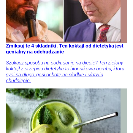
Zmiksuj te 4 składniki. Ten koktajl od dietetyka jest
genialny na odchudzanie
Szukasz sposobu na podjadanie na diecie? Ten zielony
koktajl z przepisu dietetyka to błonnikowa bomba, która
syci na długo, gasi ochotę na słodkie i ułatwia
chudnięcie.