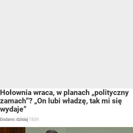
Hołownia wraca, w planach „polityczny
zamach”? „On lubi władzę, tak mi się
wydaje”
Dodano:
dzisiaj
15:01