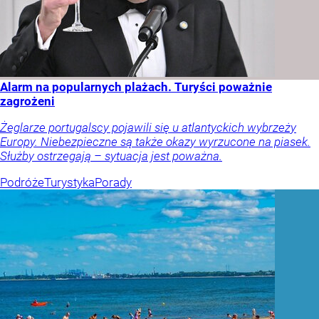
Alarm na popularnych plażach. Turyści poważnie
zagrożeni
Żeglarze portugalscy pojawili się u atlantyckich wybrzeży
Europy. Niebezpieczne są także okazy wyrzucone na piasek.
Służby ostrzegają – sytuacja jest poważna.
Podróże
Turystyka
Porady