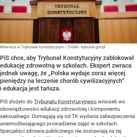
Mównica w Trybunale Konstytycjnym
/ Źródło:
trybunal.gov.pl
PiS chce, aby Trybunał Konstytucyjny zablokował
edukację zdrowotną w szkołach. Ekspert zwraca
jednak uwagę, że „Polska wydaje coraz więcej
pieniędzy na leczenie chorób cywilizacyjnych”
i edukacja jest tańsza.
PiS złożyło do
Trybunału Konstytucyjnego
wniosek ws.
obowiązkowości edukacji zdrowotnej i komponentu
seksualnego. Domagają się od TK wydania zabezpieczenia
uniemożliwiającego prowadzenie zajęć w szkołach.
Specjaliści zdrowia publicznego nie zostawiają na tej