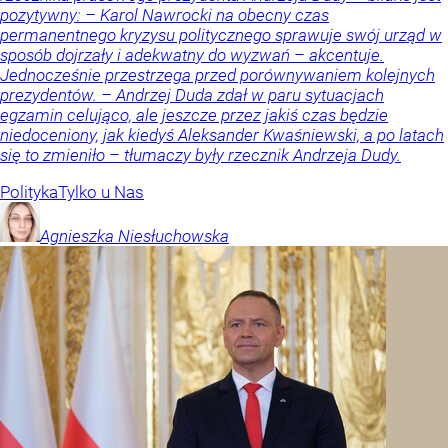
pozytywny: – Karol Nawrocki na obecny czas
permanentnego kryzysu politycznego sprawuje swój urząd w
sposób dojrzały i adekwatny do wyzwań – akcentuje.
Jednocześnie przestrzega przed porównywaniem kolejnych
prezydentów. – Andrzej Duda zdał w paru sytuacjach
egzamin celująco, ale jeszcze przez jakiś czas będzie
niedoceniony, jak kiedyś Aleksander Kwaśniewski, a po latach
się to zmieniło – tłumaczy były rzecznik Andrzeja Dudy.
Polityka
Tylko u Nas
Agnieszka
Niesłuchowska