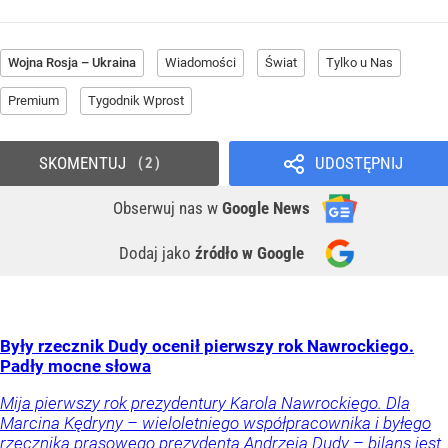
Wojna Rosja – Ukraina
Wiadomości
Świat
Tylko u Nas
Premium
Tygodnik Wprost
SKOMENTUJ
UDOSTĘPNIJ
2
Obserwuj nas
w
Google News
Dodaj jako
źródło w Google
Były rzecznik Dudy ocenił pierwszy rok Nawrockiego.
Padły mocne słowa
Mija pierwszy rok prezydentury Karola Nawrockiego. Dla
Marcina Kędryny – wieloletniego współpracownika i byłego
rzecznika prasowego prezydenta Andrzeja Dudy – bilans jest