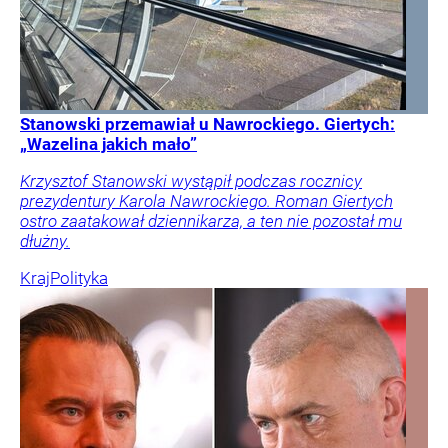
Stanowski przemawiał u Nawrockiego. Giertych:
„Wazelina jakich mało”
Krzysztof Stanowski wystąpił podczas rocznicy
prezydentury Karola Nawrockiego. Roman Giertych
ostro zaatakował dziennikarza, a ten nie pozostał mu
dłużny.
Kraj
Polityka