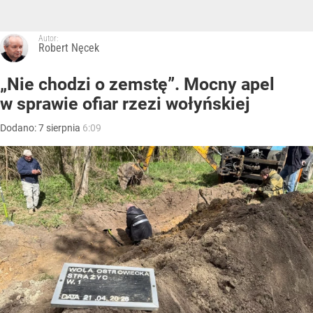
Autor:
Robert Nęcek
„Nie chodzi o zemstę”. Mocny apel
w sprawie ofiar rzezi wołyńskiej
Dodano:
7
sierpnia
6:09