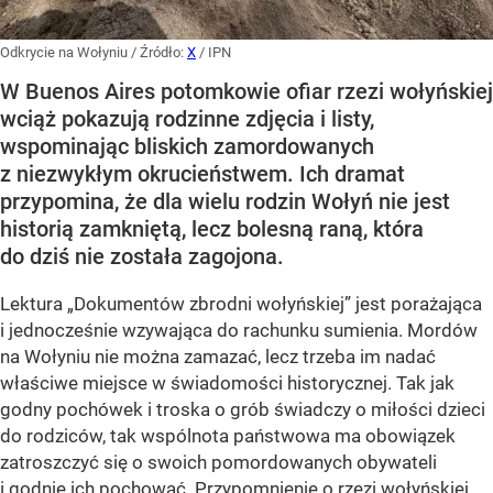
Odkrycie na Wołyniu
/ Źródło:
X
/
IPN
W Buenos Aires potomkowie ofiar rzezi wołyńskiej
wciąż pokazują rodzinne zdjęcia i listy,
wspominając bliskich zamordowanych
z niezwykłym okrucieństwem. Ich dramat
przypomina, że dla wielu rodzin Wołyń nie jest
historią zamkniętą, lecz bolesną raną, która
do dziś nie została zagojona.
Lektura „Dokumentów zbrodni wołyńskiej” jest porażająca
i jednocześnie wzywająca do rachunku sumienia. Mordów
na Wołyniu nie można zamazać, lecz trzeba im nadać
właściwe miejsce w świadomości historycznej. Tak jak
godny pochówek i troska o grób świadczy o miłości dzieci
do rodziców, tak wspólnota państwowa ma obowiązek
zatroszczyć się o swoich pomordowanych obywateli
i godnie ich pochować. Przypomnienie o rzezi wołyńskiej