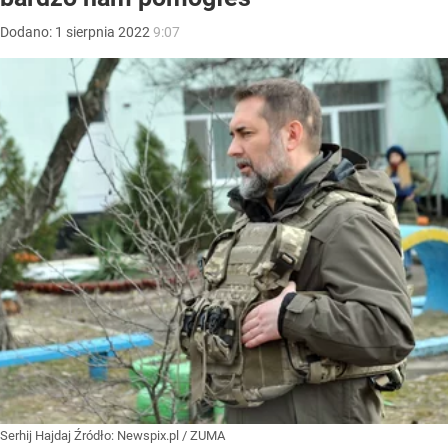
Dodano:
1
sierpnia
2022
9:07
Serhij Hajdaj
Źródło:
Newspix.pl
/
ZUMA