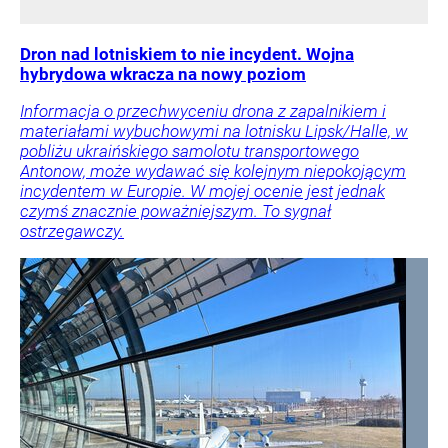
Dron nad lotniskiem to nie incydent. Wojna
hybrydowa wkracza na nowy poziom
Informacja o przechwyceniu drona z zapalnikiem i
materiałami wybuchowymi na lotnisku Lipsk/Halle, w
pobliżu ukraińskiego samolotu transportowego
Antonow, może wydawać się kolejnym niepokojącym
incydentem w Europie. W mojej ocenie jest jednak
czymś znacznie poważniejszym. To sygnał
ostrzegawczy.