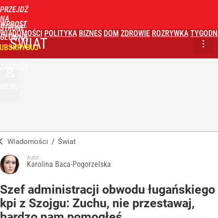
PRZEJDŹ
NA
WPROST
STRONĘ
WIADOMOŚCI
POLITYKA
BIZNES
DOM
ZDROWIE
ROZRYWKA
TYGODN
GŁÓWNĄ
ŚWIAT
UBSKRYBUJ
ZALOGUJ
MENU
Wiadomości
/
Świat
Autor:
Karolina Baca-Pogorzelska
Szef administracji obwodu ługańskiego
kpi z Szojgu: Zuchu, nie przestawaj,
bardzo nam pomogłeś