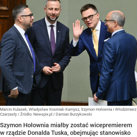
Marcin Kulasek, Władysław Kosiniak-Kamysz, Szymon Hołownia i Włodzimierz
Czarzasty
/ Źródło:
Newspix.pl
/
Damian Burzykowski
Szymon Hołownia miałby zostać wicepremierem
w rządzie Donalda Tuska, obejmując stanowisko