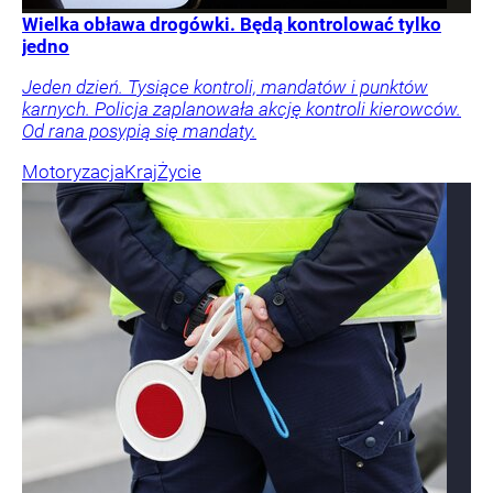
Wielka obława drogówki. Będą kontrolować tylko
jedno
Jeden dzień. Tysiące kontroli, mandatów i punktów
karnych. Policja zaplanowała akcję kontroli kierowców.
Od rana posypią się mandaty.
Motoryzacja
Kraj
Życie