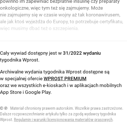
powinno im zapewniać bezpłatnie insulinę czy preparaty
onkologiczne, więc tym też się zajmujemy. Może
nie zajmujemy się w czasie wojny aż tak koronawirusem,
ale jak ktoś wyjeżdża do Europy, to potrzebuje certyfikatu,
więc musimy dbać też o szczepienia.
Cały wywiad dostępny jest w
31/2022 wydaniu
tygodnika Wprost
.
Archiwalne wydania tygodnika Wprost dostępne są
w specjalnej ofercie
WPROST PREMIUM
oraz we wszystkich e-kioskach i w aplikacjach mobilnych
App Store
i
Google Play
.
© ℗
Materiał chroniony prawem autorskim. Wszelkie prawa zastrzeżone.
Dalsze rozpowszechnianie artykułu tylko za zgodą wydawcy tygodnika
Wprost.
Regulamin i warunki licencjonowania materiałów prasowych
.