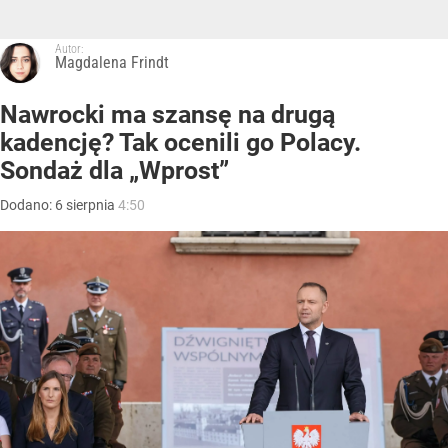
Autor:
Magdalena Frindt
Nawrocki ma szansę na drugą
kadencję? Tak ocenili go Polacy.
Sondaż dla „Wprost”
Dodano:
6
sierpnia
4:50