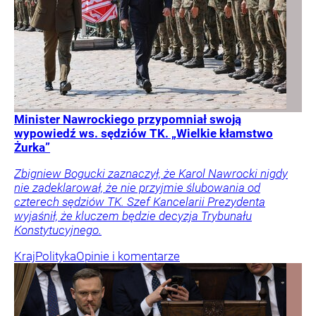
Minister Nawrockiego przypomniał swoją
wypowiedź ws. sędziów TK. „Wielkie kłamstwo
Żurka”
Zbigniew Bogucki zaznaczył, że Karol Nawrocki nigdy
nie zadeklarował, że nie przyjmie ślubowania od
czterech sędziów TK. Szef Kancelarii Prezydenta
wyjaśnił, że kluczem będzie decyzja Trybunału
Konstytucyjnego.
Kraj
Polityka
Opinie i komentarze