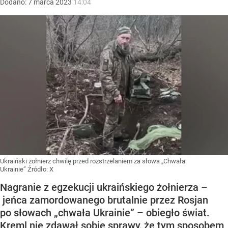
Dodano:
7
marca
2023
14:04
Ukraiński żołnierz chwilę przed rozstrzelaniem za słowa „Chwała
Ukrainie”
Źródło:
X
Nagranie z egzekucji ukraińskiego żołnierza –
jeńca zamordowanego brutalnie przez Rosjan
po słowach „chwała Ukrainie” – obiegło świat.
Kreml nie zdawał sobie sprawy, że tym sposobem