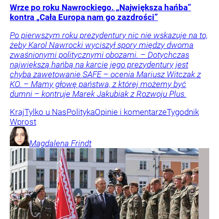
Wrze po roku Nawrockiego. „Największa hańba”
kontra „Cała Europa nam go zazdrości”
Po pierwszym roku prezydentury nic nie wskazuje na to,
żeby Karol Nawrocki wyciszył spory między dwoma
zwaśnionymi politycznymi obozami. – Dotychczas
największą hańbą na karcie jego prezydentury jest
chyba zawetowanie SAFE – ocenia Mariusz Witczak z
KO. – Mamy głowę państwa, z której możemy być
dumni – kontruje Marek Jakubiak z Rozwoju Plus.
Kraj
Tylko u Nas
Polityka
Opinie i komentarze
Tygodnik
Wprost
Magdalena
Frindt