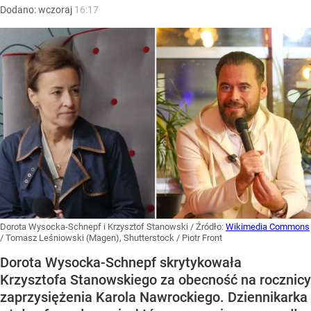
Dodano:
wczoraj
16:17
Dorota Wysocka-Schnepf i Krzysztof Stanowski
/ Źródło:
Wikimedia Commons
/
Tomasz Leśniowski (Magen), Shutterstock / Piotr Front
Dorota Wysocka-Schnepf skrytykowała
Krzysztofa Stanowskiego za obecność na rocznicy
zaprzysiężenia Karola Nawrockiego. Dziennikarka