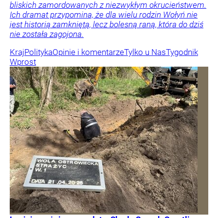
bliskich zamordowanych z niezwykłym okrucieństwem.
Ich dramat przypomina, że dla wielu rodzin Wołyń nie
jest historią zamkniętą, lecz bolesną raną, która do dziś
nie została zagojona.
Kraj
Polityka
Opinie i komentarze
Tylko u Nas
Tygodnik
Wprost