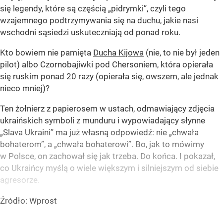
się legendy, które są częścią „pidrymki”, czyli tego
wzajemnego podtrzymywania się na duchu, jakie nasi
wschodni sąsiedzi uskuteczniają od ponad roku.
Kto bowiem nie pamięta
Ducha Kijowa
(nie, to nie był jeden
pilot) albo Czornobajiwki pod Chersoniem, która opierała
się ruskim ponad 20 razy (opierała się, owszem, ale jednak
nieco mniej)?
Ten żołnierz z papierosem w ustach, odmawiający zdjęcia
ukraińskich symboli z munduru i wypowiadający słynne
„Slava Ukraini” ma już własną odpowiedź: nie „chwała
bohaterom”, a „chwała bohaterowi”. Bo, jak to mówimy
w Polsce, on zachował się jak trzeba. Do końca. I pokazał,
co Ukraińcy myślą o wiele większym i silniejszym od siebie
agresorze.
Źródło:
Wprost