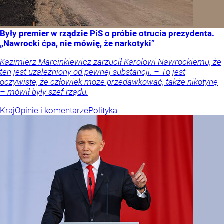
Były premier w rządzie PiS o próbie otrucia prezydenta.
„Nawrocki ćpa, nie mówię, że narkotyki”
Kazimierz Marcinkiewicz zarzucił Karolowi Nawrockiemu, że
ten jest uzależniony od pewnej substancji. – To jest
oczywiste, że człowiek może przedawkować, także nikotynę
– mówił były szef rządu.
Kraj
Opinie i komentarze
Polityka