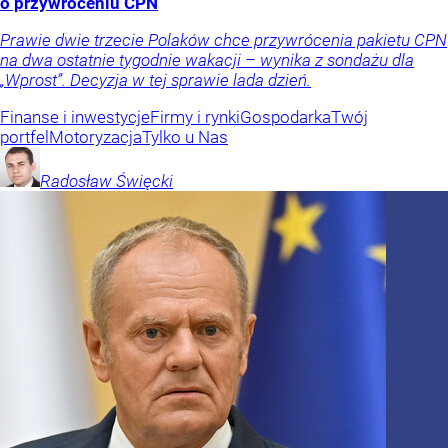
o przywróceniu CPN
Prawie dwie trzecie Polaków chce przywrócenia pakietu CPN
na dwa ostatnie tygodnie wakacji – wynika z sondażu dla
„Wprost”. Decyzja w tej sprawie lada dzień.
Finanse i inwestycje
Firmy i rynki
Gospodarka
Twój
portfel
Motoryzacja
Tylko u Nas
Radosław
Święcki