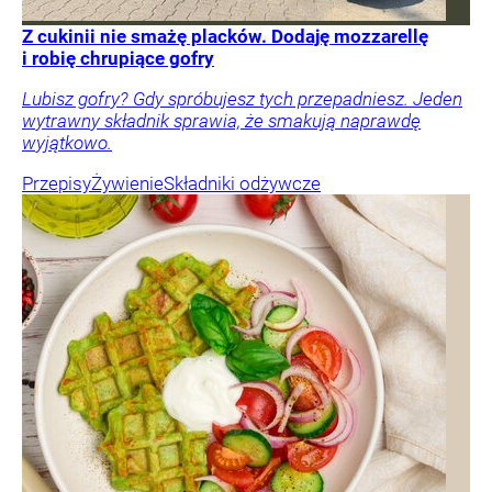
Z cukinii nie smażę placków. Dodaję mozzarellę
i robię chrupiące gofry
Lubisz gofry? Gdy spróbujesz tych przepadniesz. Jeden
wytrawny składnik sprawia, że smakują naprawdę
wyjątkowo.
Przepisy
Żywienie
Składniki odżywcze