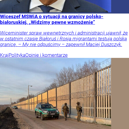
Wiceszef MSWiA o sytuacji na granicy polsko-
białoruskiej. „Widzimy pewne wzmożenie”
Wiceminister spraw wewnętrznych i administracji ujawnił, że
w ostatnim czasie Białoruś i Rosja migrantami testują polską
granicę. – My nie odpuścimy – zapewnił Maciej Duszczyk.
Kraj
Polityka
Opinie i komentarze