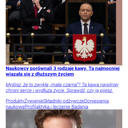
Naukowcy porównali 3 rodzaje kawy. Ta najmocniej
wiązała się z dłuższym życiem
Myślisz, że to zwykła „mała czarna”? Ta kawa najsilniej
chroni serce i wydłuża życie. Sprawdź, czy ją pijesz.
Produkty
Żywienie
Składniki odżywcze
Doniesienia
naukowe
Profilaktyka i leczenie
Badania