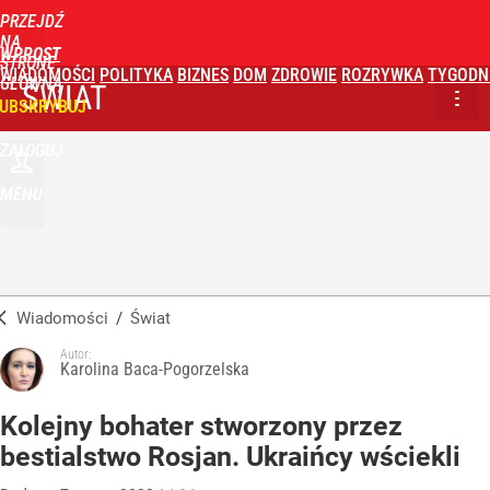
PRZEJDŹ
NA
WPROST
STRONĘ
WIADOMOŚCI
POLITYKA
BIZNES
DOM
ZDROWIE
ROZRYWKA
TYGODN
GŁÓWNĄ
ŚWIAT
UBSKRYBUJ
ZALOGUJ
MENU
Wiadomości
/
Świat
Autor:
Karolina Baca-Pogorzelska
Kolejny bohater stworzony przez
bestialstwo Rosjan. Ukraińcy wściekli