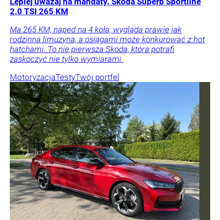
Lepiej uważaj na mandaty. Skoda Superb Sportline
2.0 TSI 265 KM
Ma 265 KM, napęd na 4 koła, wygląda prawie jak
rodzinna limuzyna, a osiągami może konkurować z hot
hatchami. To nie pierwsza Skoda, która potrafi
zaskoczyć nie tylko wymiarami.
Motoryzacja
Testy
Twój portfel