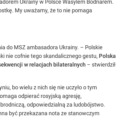
sadorem Ukrainy w Polsce Wasylem Bodnarem.
nostkę. My uważamy, że to nie pomaga
nia do MSZ ambasadora Ukrainy. – Polskie
ki nie cofnie tego skandalicznego gestu,
Polska
ekwencji w relacjach bilateralnych
– stwierdził
iu, bo wielu z nich się nie uczyło o tym
omaga odpierać rosyjską agresję,
zbrodniczą, odpowiedzialną za ludobójstwo.
inna być przekazana nota ze stanowczym