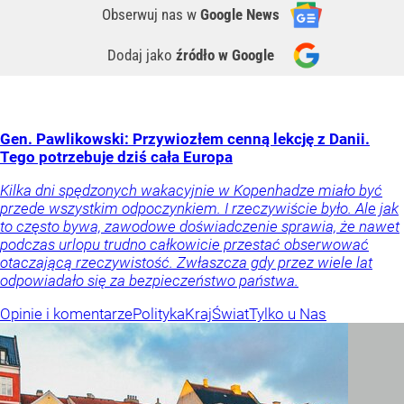
Obserwuj nas
w
Google News
Dodaj jako
źródło w Google
Gen. Pawlikowski: Przywiozłem cenną lekcję z Danii.
Tego potrzebuje dziś cała Europa
Kilka dni spędzonych wakacyjnie w Kopenhadze miało być
przede wszystkim odpoczynkiem. I rzeczywiście było. Ale jak
to często bywa, zawodowe doświadczenie sprawia, że nawet
podczas urlopu trudno całkowicie przestać obserwować
otaczającą rzeczywistość. Zwłaszcza gdy przez wiele lat
odpowiadało się za bezpieczeństwo państwa.
Opinie i komentarze
Polityka
Kraj
Świat
Tylko u Nas