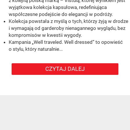
z kolejną polską marką – Vistulą, której wynikiem jest
wyjątkowa kolekcja kapsułowa, redefiniująca
współczesne podejście do elegancji w podróży.
Kolekcja powstała z myślą o tych, którzy żyją w drodze
i wymagają od garderoby nienagannego wyglądu, bez
kompromisów w kwestii wygody.
Kampania „Well traveled. Well dressed” to opowieść
o stylu, który naturalnie...
CZYTAJ DALEJ