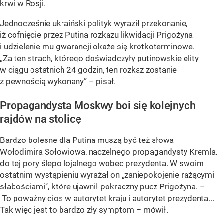
krwi w Rosji.
Jednocześnie ukraiński polityk wyraził przekonanie,
iż cofnięcie przez Putina rozkazu likwidacji Prigożyna
i udzielenie mu gwarancji okaże się krótkoterminowe.
„Za ten strach, którego doświadczyły putinowskie elity
w ciągu ostatnich 24 godzin, ten rozkaz zostanie
z pewnością wykonany” – pisał.
Propagandysta Moskwy boi się kolejnych
rajdów na stolicę
Bardzo bolesne dla Putina muszą być też słowa
Wołodimira Sołowiowa, naczelnego propagandysty Kremla,
do tej pory ślepo lojalnego wobec prezydenta. W swoim
ostatnim wystąpieniu wyrażał on „zaniepokojenie rażącymi
słabościami”, które ujawnił pokraczny pucz Prigożyna. –
To poważny cios w autorytet kraju i autorytet prezydenta...
Tak więc jest to bardzo zły symptom – mówił.