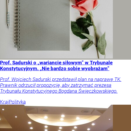
Prof. Sadurski o „wariancie siłowym” w Trybunale
Konstytucyjnym. „Nie bardzo sobie wyobrażam”
Prof. Wojciech Sadurski przedstawił plan na naprawę TK.
Prawnik odrzucił propozycję, aby zatrzymać prezesa
Trybunału Konstytucyjnego Bogdana Święczkowskiego.
Kraj
Polityka