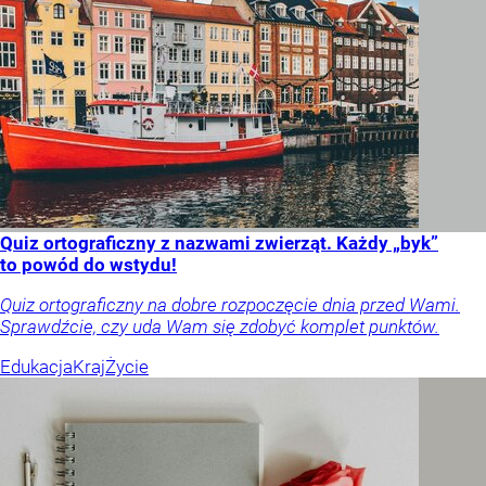
Quiz ortograficzny z nazwami zwierząt. Każdy „byk”
to powód do wstydu!
Quiz ortograficzny na dobre rozpoczęcie dnia przed Wami.
Sprawdźcie, czy uda Wam się zdobyć komplet punktów.
Edukacja
Kraj
Życie