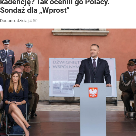
kadencję? Tak ocenili go Polacy.
Sondaż dla „Wprost”
Dodano:
dzisiaj
4:50