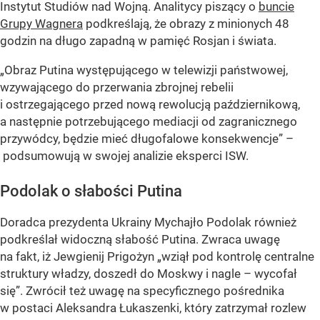
Instytut Studiów nad Wojną. Analitycy piszący o
buncie
Grupy Wagnera
podkreślają, że obrazy z minionych 48
godzin na długo zapadną w pamięć Rosjan i świata.
„Obraz Putina występującego w telewizji państwowej,
wzywającego do przerwania zbrojnej rebelii
i ostrzegającego przed nową rewolucją październikową,
a następnie potrzebującego mediacji od zagranicznego
przywódcy, będzie mieć długofalowe konsekwencje” –
podsumowują w swojej analizie eksperci ISW.
Podolak o słabości Putina
Doradca prezydenta Ukrainy Mychajło Podolak również
podkreślał widoczną słabość Putina. Zwraca uwagę
na fakt, iż Jewgienij Prigożyn „wziął pod kontrolę centralne
struktury władzy, doszedł do Moskwy i nagle – wycofał
się”. Zwrócił też uwagę na specyficznego pośrednika
w postaci Aleksandra Łukaszenki, który zatrzymał rozlew