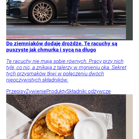
Do ziemniaków dodaję drożdże. Te racuchy są
puszyste jak chmurka i sycą na długo
Te racuchy nie mają sobie równych. Pracy przy nich
tyle, co nic, a znikają z talerzy w mgnieniu oka. Sekret
tych przysmaków tkwi w połączeniu dwóch
nieoczywistych składników.
Przepisy
Żywienie
Produkty
Składniki odżywcze