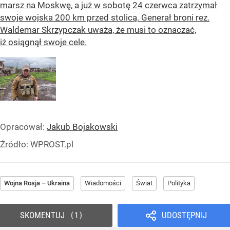
marsz na Moskwę, a już w sobotę 24 czerwca zatrzymał
swoje wojska 200 km przed stolicą. Generał broni rez.
Waldemar Skrzypczak uważa, że musi to oznaczać,
iż osiągnął swoje cele.
Opracował:
Jakub Bojakowski
Źródło:
WPROST.pl
Wojna Rosja – Ukraina
Wiadomości
Świat
Polityka
SKOMENTUJ
UDOSTĘPNIJ
1