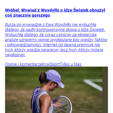
Wróbel: Wywiad z Woydyłło o Idze Świątek obnażył
coś znacznie gorszego
Burza po wywiadzie z Ewą Woydyłło nie wybuchła
dlatego, że padły kontrowersyjne słowa o Idze Świątek.
Wybuchła dlatego, że coraz częściej za ekspercką
analizę uznajemy opinie wygłaszane bez wiedzy, faktów
i odpowiedzialności. Internet od dawna premiuje nie
tych, którzy wiedzą najwięcej, lecz tych, którzy mówią
najgłośniej.
Opinie i komentarze
Kraj
Sport
Tylko u Nas