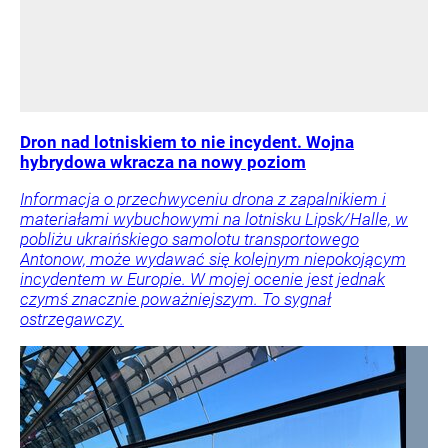
Dron nad lotniskiem to nie incydent. Wojna
hybrydowa wkracza na nowy poziom
Informacja o przechwyceniu drona z zapalnikiem i
materiałami wybuchowymi na lotnisku Lipsk/Halle, w
pobliżu ukraińskiego samolotu transportowego
Antonow, może wydawać się kolejnym niepokojącym
incydentem w Europie. W mojej ocenie jest jednak
czymś znacznie poważniejszym. To sygnał
ostrzegawczy.