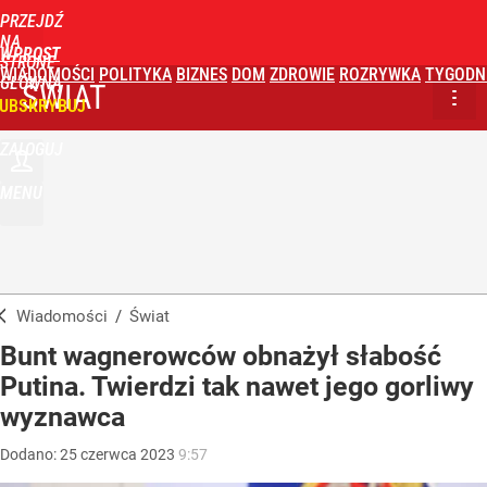
PRZEJDŹ
NA
WPROST
STRONĘ
WIADOMOŚCI
POLITYKA
BIZNES
DOM
ZDROWIE
ROZRYWKA
TYGODN
GŁÓWNĄ
ŚWIAT
UBSKRYBUJ
ZALOGUJ
MENU
Wiadomości
/
Świat
Bunt wagnerowców obnażył słabość
Putina. Twierdzi tak nawet jego gorliwy
wyznawca
Dodano:
25
czerwca
2023
9:57