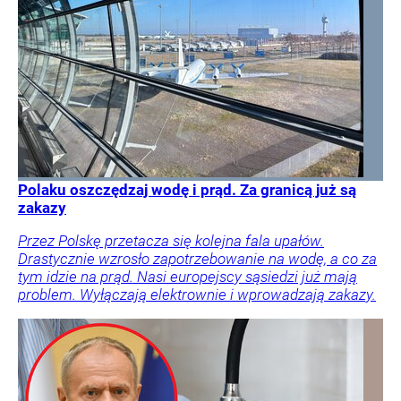
Polaku oszczędzaj wodę i prąd. Za granicą już są
zakazy
Przez Polskę przetacza się kolejna fala upałów.
Drastycznie wzrosło zapotrzebowanie na wodę, a co za
tym idzie na prąd. Nasi europejscy sąsiedzi już mają
problem. Wyłączają elektrownie i wprowadzają zakazy.