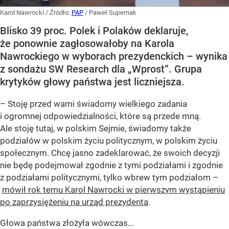
Karol Nawrocki
/ Źródło:
PAP
/
Paweł Supernak
Blisko 39 proc. Polek i Polaków deklaruje,
że ponownie zagłosowałoby na Karola
Nawrockiego w wyborach prezydenckich – wynika
z sondażu SW Research dla „Wprost”. Grupa
krytyków głowy państwa jest liczniejsza.
– Stoję przed wami świadomy wielkiego zadania
i ogromnej odpowiedzialności, które są przede mną.
Ale stoję tutaj, w polskim Sejmie, świadomy także
podziałów w polskim życiu politycznym, w polskim życiu
społecznym. Chcę jasno zadeklarować, że swoich decyzji
nie będę podejmował zgodnie z tymi podziałami i zgodnie
z podziałami politycznymi, tylko wbrew tym podziałom –
mówił rok temu Karol Nawrocki w pierwszym wystąpieniu
po zaprzysiężeniu na urząd prezydenta
.
Głowa państwa złożyła wówczas...