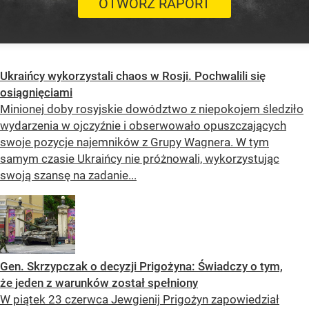
OTWÓRZ RAPORT
Ukraińcy wykorzystali chaos w Rosji. Pochwalili się
osiągnięciami
Minionej doby rosyjskie dowództwo z niepokojem śledziło
wydarzenia w ojczyźnie i obserwowało opuszczających
swoje pozycje najemników z Grupy Wagnera. W tym
samym czasie Ukraińcy nie próżnowali, wykorzystując
swoją szansę na zadanie...
Gen. Skrzypczak o decyzji Prigożyna: Świadczy o tym,
że jeden z warunków został spełniony
W piątek 23 czerwca Jewgienij Prigożyn zapowiedział