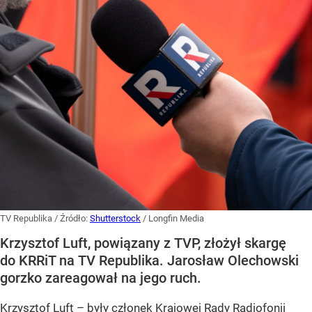
TV Republika
/ Źródło:
Shutterstock
/
Longfin Media
Krzysztof Luft, powiązany z TVP, złożył skargę
do KRRiT na TV Republika. Jarosław Olechowski
gorzko zareagował na jego ruch.
Krzysztof Luft – były członek Krajowej Rady Radiofonii