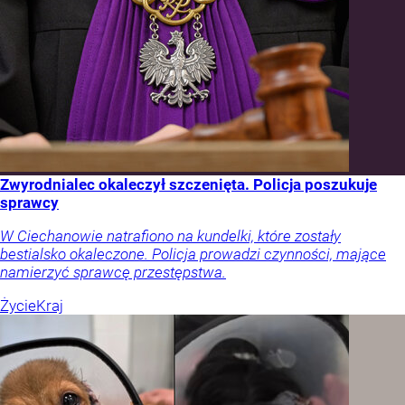
Zwyrodnialec okaleczył szczenięta. Policja poszukuje
sprawcy
W Ciechanowie natrafiono na kundelki, które zostały
bestialsko okaleczone. Policja prowadzi czynności, mające
namierzyć sprawcę przestępstwa.
Życie
Kraj