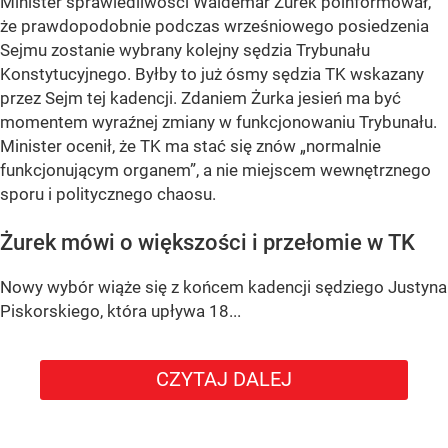
Minister sprawiedliwości Waldemar Żurek poinformował,
że
prawdopodobnie podczas wrześniowego posiedzenia
Sejmu
zostanie wybrany kolejny sędzia Trybunału
Konstytucyjnego. Byłby to już
ósmy sędzia TK wskazany
przez Sejm tej kadencji
. Zdaniem Żurka jesień ma być
momentem wyraźnej zmiany w funkcjonowaniu Trybunału.
Minister ocenił, że TK ma stać się znów
„normalnie
funkcjonującym organem”
, a nie miejscem wewnętrznego
sporu i politycznego chaosu.
Żurek mówi o większości i przełomie w TK
Nowy wybór wiąże się z końcem kadencji sędziego
Justyna
Piskorskiego
, która upływa
18...
CZYTAJ DALEJ