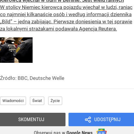
W stolicy Niemiec kierowca pojazdu wjechał w ludzi, raniąc
co najmniej kilkanaście osób i według informacji dziennika
„Bild” – jedną zabijając. Pierwsze doniesienia w tej sprawie
za lokalnymi strażakami podawała Agencja Reutera.
Źródło:
BBC, Deutsche Welle
Wiadomości
Świat
Życie
SKOMENTUJ
UDOSTĘPNIJ
Obserwuj nas
w
Google News