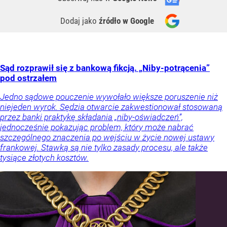
Dodaj jako
źródło w Google
Sąd rozprawił się z bankową fikcją. „Niby-potrącenia”
pod ostrzałem
Jedno sądowe pouczenie wywołało większe poruszenie niż
niejeden wyrok. Sędzia otwarcie zakwestionował stosowaną
przez banki praktykę składania „niby-oświadczeń”,
jednocześnie pokazując problem, który może nabrać
szczególnego znaczenia po wejściu w życie nowej ustawy
frankowej. Stawką są nie tylko zasady procesu, ale także
tysiące złotych kosztów.