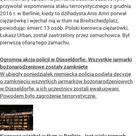
przywołał wspomnienia ataku terrorystycznego z grudnia
2016 r. w Berlinie, kiedy to dżihadysta Anis Amri porwał
ciężarówkę i wjechał nią w tłum na Breitscheidplatz,
powodując śmierć 13 osób. Polski kierowca ciężarówki,
Łukasz Urban, został zastrzelony przez zamachowca. Był
pierwszą ofiarą tego zamachu.
Ogromna akcja policji w Düsseldorfie. Wszystkie jarmarki
bożonarodzeniowe zostały zamknięte
W ubiegły poniedziałek niemiecka policja podjęła decyzję
o zamknięciu wszystkich jarmarków bożonarodzeniowych
w Düsseldorfie, a ich uczestnicy zostali ewakuowani.
Powodem było zagrożenie terrorystyczne.
Kierowca wjechał w tłum w Berlinie. Jest wielu rannych