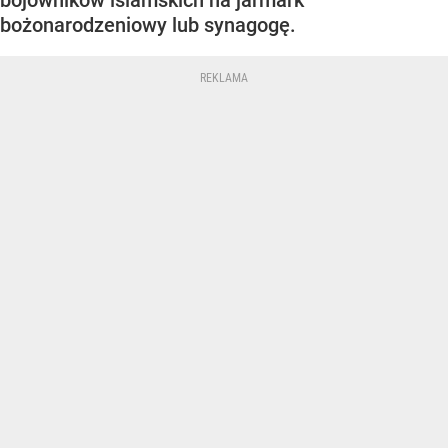
bojowników islamskich na jarmark
bożonarodzeniowy lub synagogę.