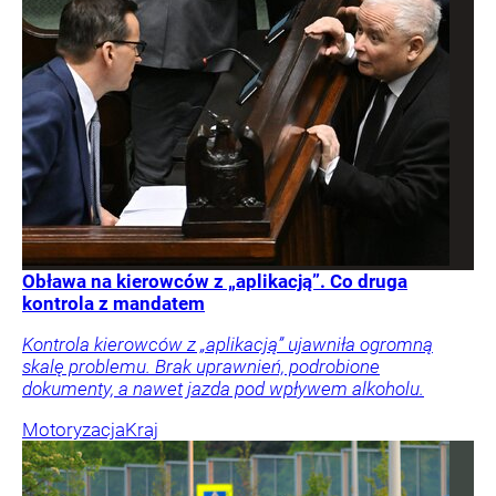
Obława na kierowców z „aplikacją”. Co druga
kontrola z mandatem
Kontrola kierowców z „aplikacją” ujawniła ogromną
skalę problemu. Brak uprawnień, podrobione
dokumenty, a nawet jazda pod wpływem alkoholu.
Motoryzacja
Kraj