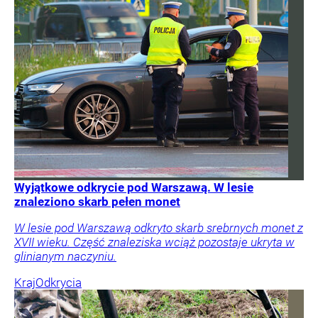
Wyjątkowe odkrycie pod Warszawą. W lesie
znaleziono skarb pełen monet
W lesie pod Warszawą odkryto skarb srebrnych monet z
XVII wieku. Część znaleziska wciąż pozostaje ukryta w
glinianym naczyniu.
Kraj
Odkrycia