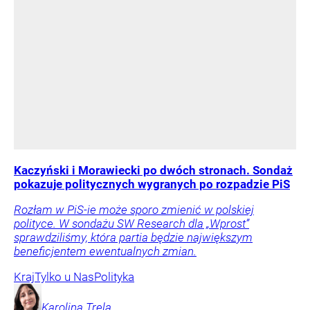
Kaczyński i Morawiecki po dwóch stronach. Sondaż
pokazuje politycznych wygranych po rozpadzie PiS
Rozłam w PiS-ie może sporo zmienić w polskiej
polityce. W sondażu SW Research dla „Wprost”
sprawdziliśmy, która partia będzie największym
beneficjentem ewentualnych zmian.
Kraj
Tylko u Nas
Polityka
Karolina
Trela