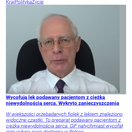
Kraj
Polityka
Życie
Wycofują lek podawany pacjentom z ciężką
niewydolnością serca. Wykryto zanieczyszczenia
W większości przebadanych fiolek z lekiem znaleziono
widoczne cząstki. To preparat podawany pacjentom z
ciężką niewydolnością serca. GIF natychmiast wycofał
jego jedyną serię dostępną w Polsce.