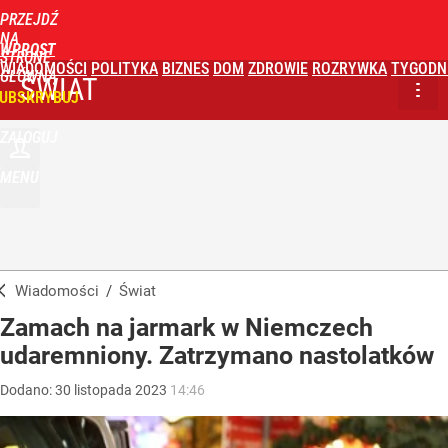
PRZEJDŹ
NA
WPROST
STRONĘ
WIADOMOŚCI
POLITYKA
BIZNES
DOM
ZDROWIE
ROZRYWKA
TYGODN
GŁÓWNĄ
ŚWIAT
UBSKRYBUJ
ZALOGUJ
MENU
Wiadomości
/
Świat
Zamach na jarmark w Niemczech
udaremniony. Zatrzymano nastolatków
Dodano:
30
listopada
2023
14:46