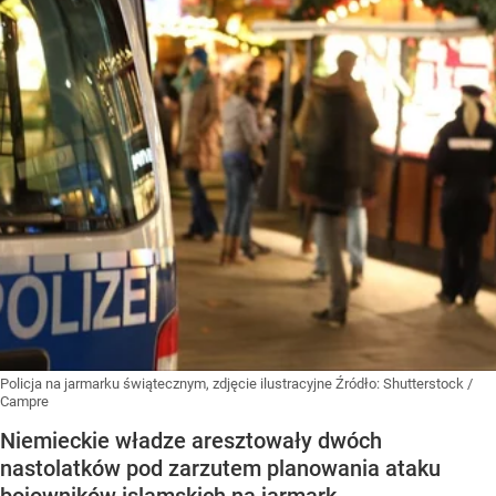
Policja na jarmarku świątecznym, zdjęcie ilustracyjne
Źródło:
Shutterstock
/
Campre
Niemieckie władze aresztowały dwóch
nastolatków pod zarzutem planowania ataku