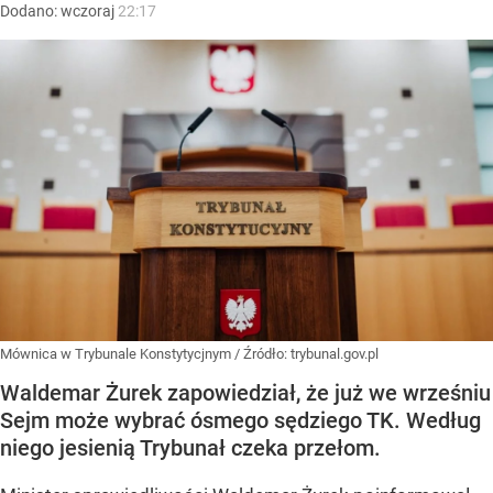
Dodano:
wczoraj
22:17
Mównica w Trybunale Konstytycjnym
/ Źródło:
trybunal.gov.pl
Waldemar Żurek zapowiedział, że już we wrześniu
Sejm może wybrać ósmego sędziego TK. Według
niego jesienią Trybunał czeka przełom.