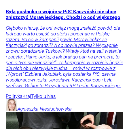
Była posłanka o wojnie w PiS: Kaczyński nie chce
zniszczyć Morawieckiego. Chodzi o coś większego
Głęboko wierzę, że oni wciąż mogą znaleźć powód, dla
którego warto usiąść do stołu i pojechać w Polskę
razem. Bo co w kampanii powie Morawiecki? Że
Kaczyński go zdradził? A co powie prezes? Wyciągnie
znowu doradzanie Tuskowi? Wtedy ktoś na sali wstanie
i zapyta: „Panie Jarku, a jak brał go pan na premiera, to
pan o tym nie wiedział?”. Ta kampania w rozbiciu będzie
dla nich obu niezwykle trudna – mówi w rozmowie z
„Wprost” Elżbieta Jakubiak, była posłanka PiS, dawna
współpracowniczka Jarosława Kaczyńskiego i była
szefowa Gabinetu Prezydenta RP Lecha Kaczyńskiego.
Polityka
Kraj
Tylko u Nas
Agnieszka
Niesłuchowska