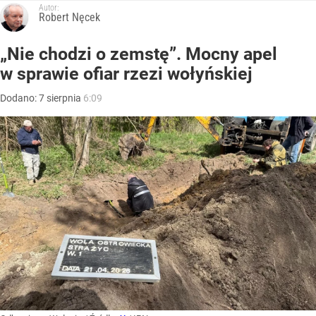
Autor:
Robert Nęcek
„Nie chodzi o zemstę”. Mocny apel
w sprawie ofiar rzezi wołyńskiej
Dodano:
7
sierpnia
6:09