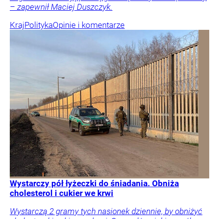
– zapewnił Maciej Duszczyk.
Kraj
Polityka
Opinie i komentarze
Wystarczy pół łyżeczki do śniadania. Obniża
cholesterol i cukier we krwi
Wystarczą 2 gramy tych nasionek dziennie, by obniżyć