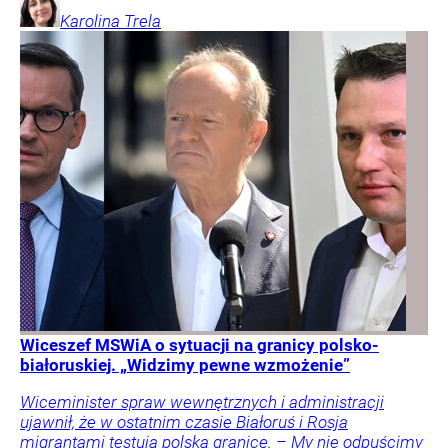
Karolina
Trela
Wiceszef MSWiA o sytuacji na granicy polsko-
białoruskiej. „Widzimy pewne wzmożenie”
Wiceminister spraw wewnętrznych i administracji
ujawnił, że w ostatnim czasie Białoruś i Rosja
migrantami testują polską granicę. – My nie odpuścimy