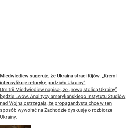
Miedwiediew sugeruje, że Ukraina straci Kijów. „Kreml
intensyfikuje retorykę podziału Ukrainy”
Dmitrij Miedwiediew napisał, że „nową stolicą Ukrainy”
będzie Lwów. Analitycy amerykańskiego Instytutu Studiów
nad Wojną ostrzegają, że propagandysta chce w ten
sposób wywołać na Zachodzie dyskusję o rozbiorze
Ukrainy.