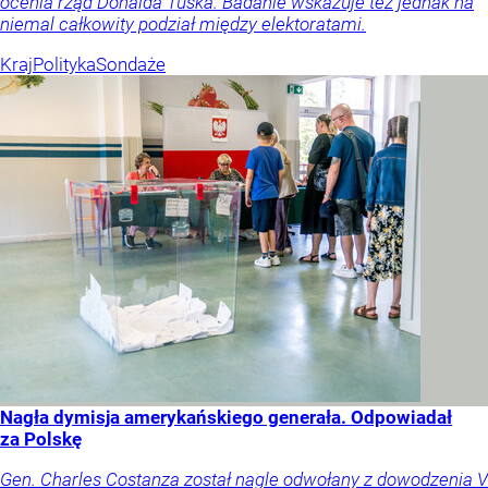
ocenia rząd Donalda Tuska. Badanie wskazuje też jednak na
niemal całkowity podział między elektoratami.
Kraj
Polityka
Sondaże
Nagła dymisja amerykańskiego generała. Odpowiadał
za Polskę
Gen. Charles Costanza został nagle odwołany z dowodzenia V