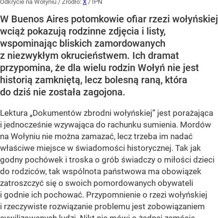
Odkrycie na Wołyniu
/ Źródło:
X
/
IPN
W Buenos Aires potomkowie ofiar rzezi wołyńskiej
wciąż pokazują rodzinne zdjęcia i listy,
wspominając bliskich zamordowanych
z niezwykłym okrucieństwem. Ich dramat
przypomina, że dla wielu rodzin Wołyń nie jest
historią zamkniętą, lecz bolesną raną, która
do dziś nie została zagojona.
Lektura „Dokumentów zbrodni wołyńskiej” jest porażająca
i jednocześnie wzywająca do rachunku sumienia. Mordów
na Wołyniu nie można zamazać, lecz trzeba im nadać
właściwe miejsce w świadomości historycznej. Tak jak
godny pochówek i troska o grób świadczy o miłości dzieci
do rodziców, tak wspólnota państwowa ma obowiązek
zatroszczyć się o swoich pomordowanych obywateli
i godnie ich pochować. Przypomnienie o rzezi wołyńskiej
i rzeczywiste rozwiązanie problemu jest zobowiązaniem
cywilizowanych ludzi. Nikt nie mówi o żadnej zemście,