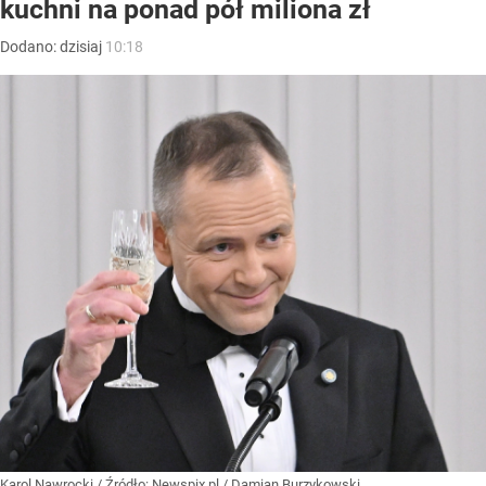
kuchni na ponad pół miliona zł
Dodano:
dzisiaj
10:18
Karol Nawrocki
/ Źródło:
Newspix.pl
/
Damian Burzykowski