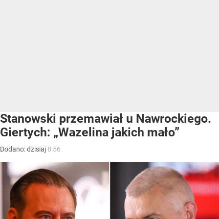
Stanowski przemawiał u Nawrockiego.
Giertych: „Wazelina jakich mało”
Dodano:
dzisiaj
8:56