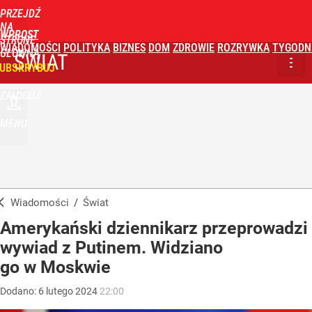
PRZEJDŹ
NA
WPROST
STRONĘ
WIADOMOŚCI
POLITYKA
BIZNES
DOM
ZDROWIE
ROZRYWKA
TYGODN
GŁÓWNĄ
ŚWIAT
UBSKRYBUJ
ZALOGUJ
MENU
Wiadomości
/
Świat
Amerykański dziennikarz przeprowadzi
wywiad z Putinem. Widziano
go w Moskwie
Dodano:
6
lutego
2024
22:00