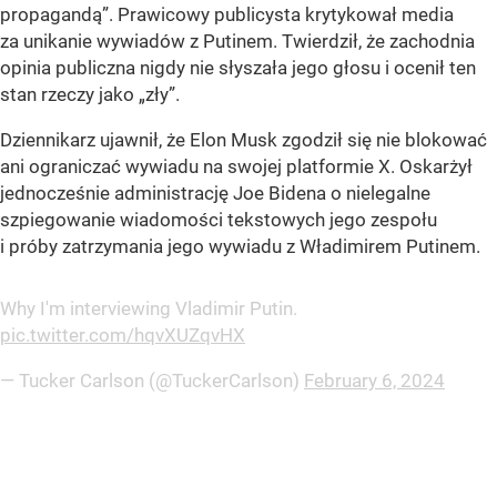
propagandą”. Prawicowy publicysta krytykował media
za unikanie wywiadów z Putinem. Twierdził, że zachodnia
opinia publiczna nigdy nie słyszała jego głosu i ocenił ten
stan rzeczy jako „zły”.
Dziennikarz ujawnił, że Elon Musk zgodził się nie blokować
ani ograniczać wywiadu na swojej platformie X. Oskarżył
jednocześnie administrację Joe Bidena o nielegalne
szpiegowanie wiadomości tekstowych jego zespołu
i próby zatrzymania jego wywiadu z Władimirem Putinem.
Why I'm interviewing Vladimir Putin.
pic.twitter.com/hqvXUZqvHX
— Tucker Carlson (@TuckerCarlson)
February 6, 2024