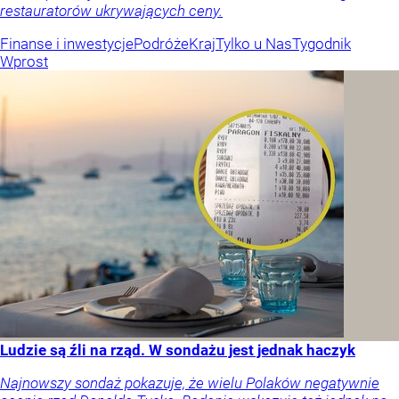
restauratorów ukrywających ceny.
Finanse i inwestycje
Podróże
Kraj
Tylko u Nas
Tygodnik
Wprost
Ludzie są źli na rząd. W sondażu jest jednak haczyk
Najnowszy sondaż pokazuje, że wielu Polaków negatywnie