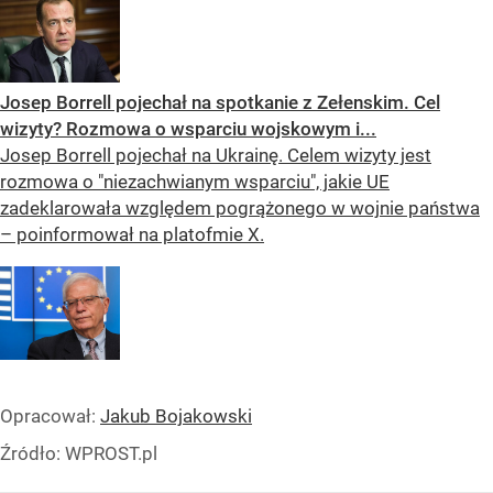
Josep Borrell pojechał na spotkanie z Zełenskim. Cel
wizyty? Rozmowa o wsparciu wojskowym i...
Josep Borrell pojechał na Ukrainę. Celem wizyty jest
rozmowa o "niezachwianym wsparciu", jakie UE
zadeklarowała względem pogrążonego w wojnie państwa
– poinformował na platofmie X.
Opracował:
Jakub Bojakowski
Źródło:
WPROST.pl