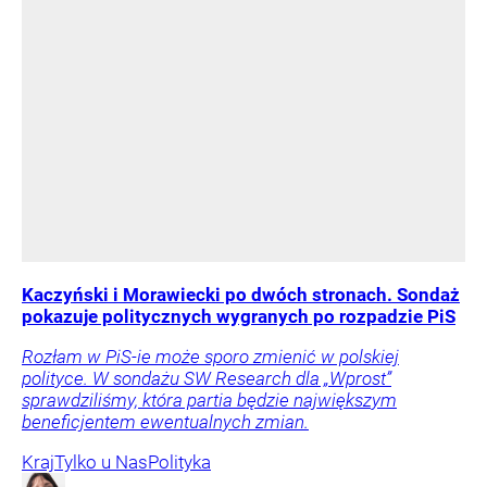
Kaczyński i Morawiecki po dwóch stronach. Sondaż
pokazuje politycznych wygranych po rozpadzie PiS
Rozłam w PiS-ie może sporo zmienić w polskiej
polityce. W sondażu SW Research dla „Wprost”
sprawdziliśmy, która partia będzie największym
beneficjentem ewentualnych zmian.
Kraj
Tylko u Nas
Polityka