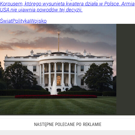
Korpusem, którego wysunięta kwatera działa w Polsce. Armia
USA nie ujawnia powodów tej decyzji.
Świat
Polityka
Wojsko