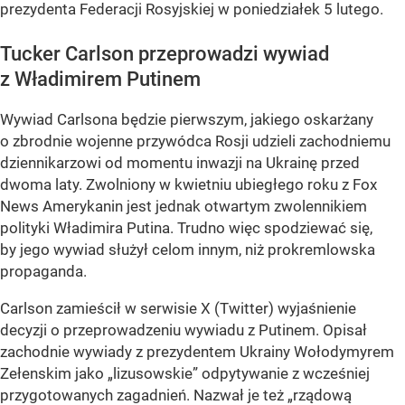
prezydenta Federacji Rosyjskiej w poniedziałek 5 lutego.
Tucker Carlson przeprowadzi wywiad
z Władimirem Putinem
Wywiad Carlsona będzie pierwszym, jakiego oskarżany
o zbrodnie wojenne przywódca Rosji udzieli zachodniemu
dziennikarzowi od momentu inwazji na Ukrainę przed
dwoma laty. Zwolniony w kwietniu ubiegłego roku z Fox
News Amerykanin jest jednak otwartym zwolennikiem
polityki Władimira Putina. Trudno więc spodziewać się,
by jego wywiad służył celom innym, niż prokremlowska
propaganda.
Carlson zamieścił w serwisie X (Twitter) wyjaśnienie
decyzji o przeprowadzeniu wywiadu z Putinem. Opisał
zachodnie wywiady z prezydentem Ukrainy Wołodymyrem
Zełenskim jako „lizusowskie” odpytywanie z wcześniej
przygotowanych zagadnień. Nazwał je też „rządową