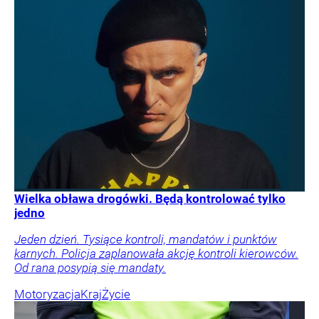
Wielka obława drogówki. Będą kontrolować tylko
jedno
Jeden dzień. Tysiące kontroli, mandatów i punktów
karnych. Policja zaplanowała akcję kontroli kierowców.
Od rana posypią się mandaty.
Motoryzacja
Kraj
Życie