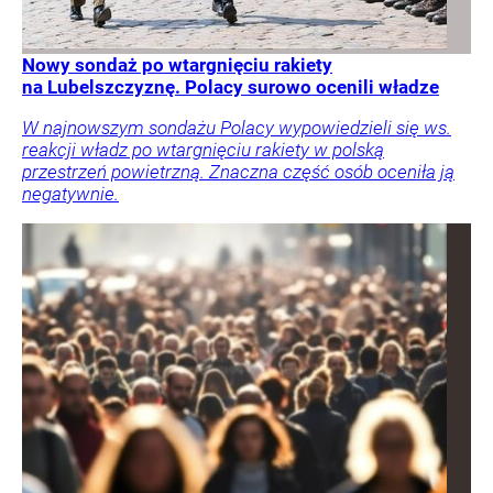
Nowy sondaż po wtargnięciu rakiety
na Lubelszczyznę. Polacy surowo ocenili władze
W najnowszym sondażu Polacy wypowiedzieli się ws.
reakcji władz po wtargnięciu rakiety w polską
przestrzeń powietrzną. Znaczna część osób oceniła ją
negatywnie.