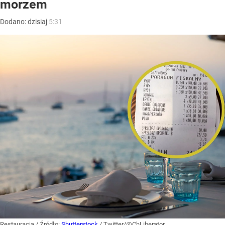
morzem
Dodano:
dzisiaj
5:31
Restauracja
/ Źródło:
Shutterstock
/
Twitter/@ChLiberator