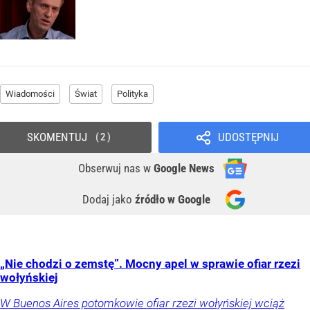
Wiadomości
Świat
Polityka
SKOMENTUJ
UDOSTĘPNIJ
2
Obserwuj nas
w
Google News
Dodaj jako
źródło w Google
„Nie chodzi o zemstę”. Mocny apel w sprawie ofiar rzezi
wołyńskiej
W Buenos Aires potomkowie ofiar rzezi wołyńskiej wciąż