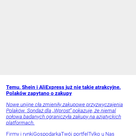
Temu, Shein i AliExpress już nie takie atrakcyjne.
Polaków zapytano o zakupy
Nowe unijne cła zmieniły zakupowe przyzwyczajenia
Polaków. Sondaż dla „Wprost” pokazuje, że niemal
połowa badanych ograniczyła zakupy na azjatyckich
platformach.
Firmy i rynki
Gospodarka
Twój portfel
Tylko u Nas