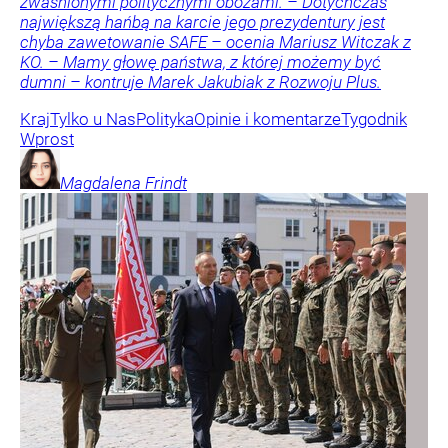
zwaśnionymi politycznymi obozami. – Dotychczas
największą hańbą na karcie jego prezydentury jest
chyba zawetowanie SAFE – ocenia Mariusz Witczak z
KO. – Mamy głowę państwa, z której możemy być
dumni – kontruje Marek Jakubiak z Rozwoju Plus.
Kraj
Tylko u Nas
Polityka
Opinie i komentarze
Tygodnik
Wprost
Magdalena
Frindt