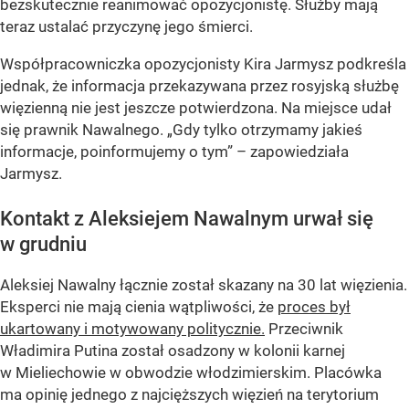
bezskutecznie reanimować opozycjonistę. Służby mają
teraz ustalać przyczynę jego śmierci.
Współpracowniczka opozycjonisty Kira Jarmysz podkreśla
jednak, że informacja przekazywana przez rosyjską służbę
więzienną nie jest jeszcze potwierdzona. Na miejsce udał
się prawnik Nawalnego. „Gdy tylko otrzymamy jakieś
informacje, poinformujemy o tym” – zapowiedziała
Jarmysz.
Kontakt z Aleksiejem Nawalnym urwał się
w grudniu
Aleksiej Nawalny łącznie został skazany na 30 lat więzienia.
Eksperci nie mają cienia wątpliwości, że
proces był
ukartowany i motywowany politycznie.
Przeciwnik
Władimira Putina został osadzony w kolonii karnej
w Mieliechowie w obwodzie włodzimierskim. Placówka
ma opinię jednego z najcięższych więzień na terytorium