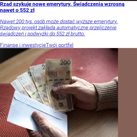
Rząd szykuje nowe emerytury. Świadczenia wzrosną
nawet o 552 zł
Nawet 200 tys. osób może dostać wyższe emerytury.
Rządowy projekt zakłada automatyczne przeliczenie
świadczeń i podwyżki do 552 zł brutto.
Finanse i inwestycje
Twój portfel