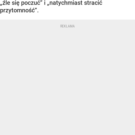
„źle się poczuć” i „natychmiast stracić
przytomność”.