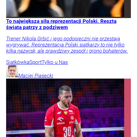
To największa siła reprezentacji Polski. Reszta
świata patrzy z podziwem
Trener Nikola Grbić i jego podopieczni nie przestają
wygrywać. Reprezentacja Polski siatkarzy to nie tylko
kilka nazwisk, ale prawdziwy zespół i grono bohaterów.
Siatkówka
Sport
Tylko u Nas
Maciej
Piasecki