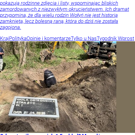
pokazują rodzinne zdjęcia i listy, wspominając bliskich
zamordowanych z niezwykłym okrucieństwem. Ich dramat
przypomina, że dla wielu rodzin Wołyń nie jest historią
zamkniętą, lecz bolesną raną, która do dziś nie została
zagojona.
Kraj
Polityka
Opinie i komentarze
Tylko u Nas
Tygodnik Wprost