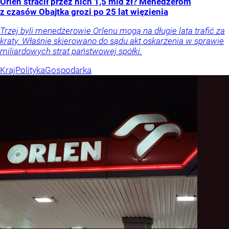
Orlen stracił przez nich 1,5 mld zł? Menedżerom
z czasów Obajtka grozi po 25 lat więzienia
Trzej byli menedżerowie Orlenu mogą na długie lata trafić za
kraty. Właśnie skierowano do sądu akt oskarżenia w sprawie
miliardowych strat państwowej spółki.
Kraj
Polityka
Gospodarka