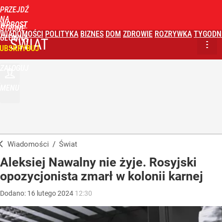
PRZEJDŹ
NA
WPROST
STRONĘ
WIADOMOŚCI
POLITYKA
BIZNES
DOM
ZDROWIE
ROZRYWKA
TYGODN
GŁÓWNĄ
ŚWIAT
UBSKRYBUJ
ZALOGUJ
MENU
Wiadomości
/
Świat
Aleksiej Nawalny nie żyje. Rosyjski
opozycjonista zmarł w kolonii karnej
Dodano:
16
lutego
2024
12:30