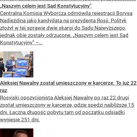
„Naszym celem jest Sąd Konstytucyjny”
Centralna Komisja Wyborcza odmówiła rejestracji Borysa
Nadieżdina jako kandydata na prezydenta Rosji. Polityk
złożył w tej sprawie dwie skargi do Sądu Najwyższego,
jednak obie zostały odrzucone. „Naszym celem jest Sąd
Konstytucyjny” –...
Aleksiej Nawalny został umieszczony w karcerze. To już 22
raz
Rosyjski opozycjonista Aleksiej Nawalny po raz 22 drugi
został umieszczony w karcerze, gdzie spędzi najbliższe 15
dni. Łączna długość pobytu tam od początku odsiadki
wyniesie 251 dni.