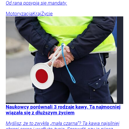
Od rana posypią się mandaty.
Motoryzacja
Kraj
Życie
Naukowcy porównali 3 rodzaje kawy. Ta najmocniej
wiązała się z dłuższym życiem
Myślisz, że to zwykła „mała czarna”? Ta kawa najsilniej
chroni serce i wydłuża życie. Sprawdź, czy ją pijesz.