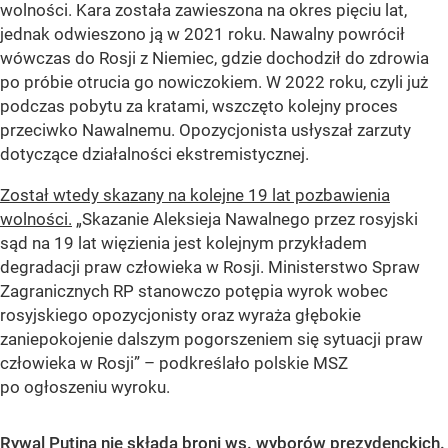
wolności. Kara została zawieszona na okres pięciu lat,
jednak odwieszono ją w 2021 roku. Nawalny powrócił
wówczas do Rosji z Niemiec, gdzie dochodził do zdrowia
po próbie otrucia go nowiczokiem. W 2022 roku, czyli już
podczas pobytu za kratami, wszczęto kolejny proces
przeciwko Nawalnemu. Opozycjonista usłyszał zarzuty
dotyczące działalności ekstremistycznej.
Został wtedy skazany na kolejne 19 lat pozbawienia
wolności.
„Skazanie Aleksieja Nawalnego przez rosyjski
sąd na 19 lat więzienia jest kolejnym przykładem
degradacji praw człowieka w Rosji. Ministerstwo Spraw
Zagranicznych RP stanowczo potępia wyrok wobec
rosyjskiego opozycjonisty oraz wyraża głębokie
zaniepokojenie dalszym pogorszeniem się sytuacji praw
człowieka w Rosji” – podkreślało polskie MSZ
po ogłoszeniu wyroku.
Rywal Putina nie składa broni ws. wyborów prezydenckich.