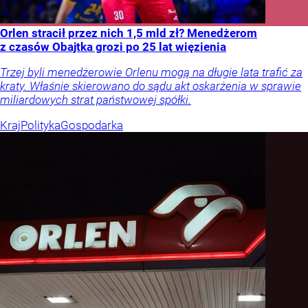
Orlen stracił przez nich 1,5 mld zł? Menedżerom
z czasów Obajtka grozi po 25 lat więzienia
Trzej byli menedżerowie Orlenu mogą na długie lata trafić za
kraty. Właśnie skierowano do sądu akt oskarżenia w sprawie
miliardowych strat państwowej spółki.
Kraj
Polityka
Gospodarka