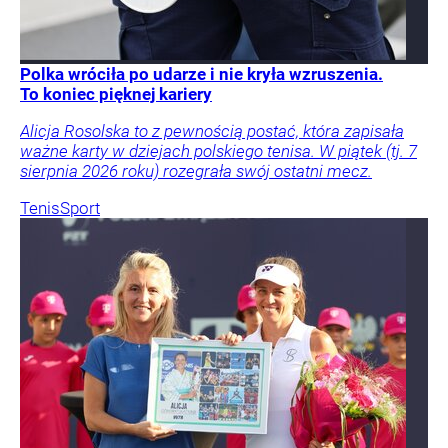
Polka wróciła po udarze i nie kryła wzruszenia.
To koniec pięknej kariery
Alicja Rosolska to z pewnością postać, która zapisała
ważne karty w dziejach polskiego tenisa. W piątek (tj. 7
sierpnia 2026 roku) rozegrała swój ostatni mecz.
Tenis
Sport