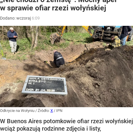
w sprawie ofiar rzezi wołyńskiej
Dodano:
wczoraj
6:09
Odkrycie na Wołyniu
/ Źródło:
X
/
IPN
W Buenos Aires potomkowie ofiar rzezi wołyńskiej
wciąż pokazują rodzinne zdjęcia i listy,