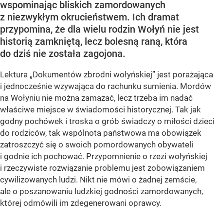
wspominając bliskich zamordowanych
z niezwykłym okrucieństwem. Ich dramat
przypomina, że dla wielu rodzin Wołyń nie jest
historią zamkniętą, lecz bolesną raną, która
do dziś nie została zagojona.
Lektura „Dokumentów zbrodni wołyńskiej” jest porażająca
i jednocześnie wzywająca do rachunku sumienia. Mordów
na Wołyniu nie można zamazać, lecz trzeba im nadać
właściwe miejsce w świadomości historycznej. Tak jak
godny pochówek i troska o grób świadczy o miłości dzieci
do rodziców, tak wspólnota państwowa ma obowiązek
zatroszczyć się o swoich pomordowanych obywateli
i godnie ich pochować. Przypomnienie o rzezi wołyńskiej
i rzeczywiste rozwiązanie problemu jest zobowiązaniem
cywilizowanych ludzi. Nikt nie mówi o żadnej zemście,
ale o poszanowaniu ludzkiej godności zamordowanych,
której odmówili im zdegenerowani oprawcy.