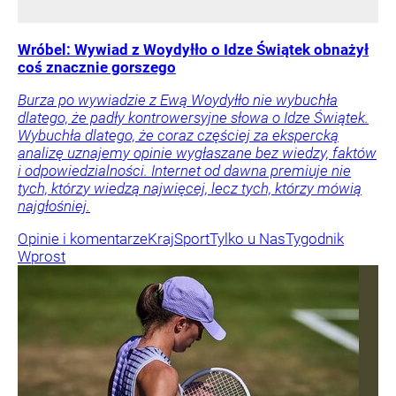
Wróbel: Wywiad z Woydyłło o Idze Świątek obnażył
coś znacznie gorszego
Burza po wywiadzie z Ewą Woydyłło nie wybuchła
dlatego, że padły kontrowersyjne słowa o Idze Świątek.
Wybuchła dlatego, że coraz częściej za ekspercką
analizę uznajemy opinie wygłaszane bez wiedzy, faktów
i odpowiedzialności. Internet od dawna premiuje nie
tych, którzy wiedzą najwięcej, lecz tych, którzy mówią
najgłośniej.
Opinie i komentarze
Kraj
Sport
Tylko u Nas
Tygodnik
Wprost