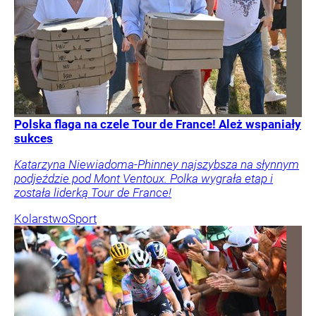
Polska flaga na czele Tour de France! Ależ wspaniały
sukces
Katarzyna Niewiadoma-Phinney najszybsza na słynnym
podjeździe pod Mont Ventoux. Polka wygrała etap i
została liderką Tour de France!
Kolarstwo
Sport