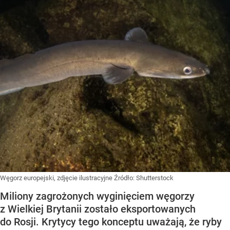
Węgorz europejski, zdjęcie ilustracyjne
Źródło:
Shutterstock
Miliony zagrożonych wyginięciem węgorzy
z Wielkiej Brytanii zostało eksportowanych
do Rosji. Krytycy tego konceptu uważają, że ryby