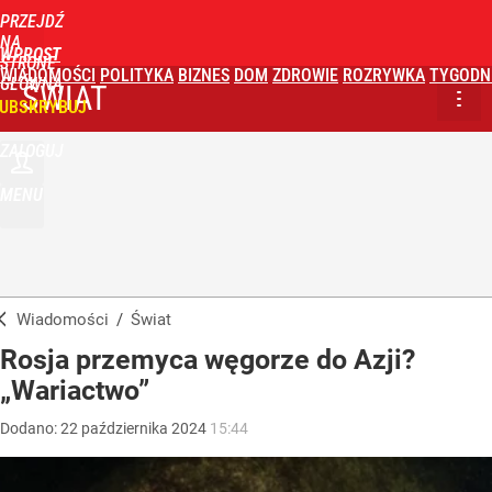
PRZEJDŹ
NA
WPROST
STRONĘ
WIADOMOŚCI
POLITYKA
BIZNES
DOM
ZDROWIE
ROZRYWKA
TYGODN
GŁÓWNĄ
ŚWIAT
UBSKRYBUJ
ZALOGUJ
MENU
Wiadomości
/
Świat
Rosja przemyca węgorze do Azji?
„Wariactwo”
Dodano:
22
października
2024
15:44