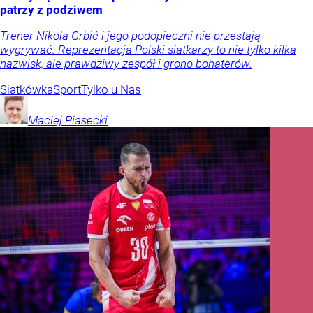
patrzy z podziwem
Trener Nikola Grbić i jego podopieczni nie przestają
wygrywać. Reprezentacja Polski siatkarzy to nie tylko kilka
nazwisk, ale prawdziwy zespół i grono bohaterów.
Siatkówka
Sport
Tylko u Nas
Maciej
Piasecki