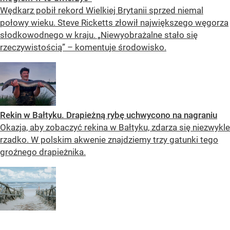
Wędkarz pobił rekord Wielkiej Brytanii sprzed niemal
połowy wieku. Steve Ricketts złowił największego węgorza
słodkowodnego w kraju. „Niewyobrażalne stało się
rzeczywistością” – komentuje środowisko.
Rekin w Bałtyku. Drapieżną rybę uchwycono na nagraniu
Okazja, aby zobaczyć rekina w Bałtyku, zdarza się niezwykle
rzadko. W polskim akwenie znajdziemy trzy gatunki tego
groźnego drapieżnika.