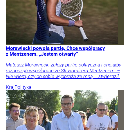
Morawiecki powoła partię. Chce współpracy
z Mentzenem. „Jestem otwarty”
Mateusz Morawiecki założy partię polityczną i chciałby
rozpocząć współpracę ze Sławomirem Mentzenem. –
Nie wiem, czy on sobie wyobraża ze mną – stwierdził.
Kraj
Polityka