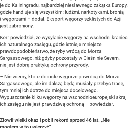
je do Kaliningradu, najbardziej niesławnego zakątka Europy,
gdzie handluje się wszystkim: ludźmi, narkotykami, bronią
i węgorzami – dodał. Eksport węgorzy szklistych do Azji
jest zabroniony.
Kerr powiedział, że wysyłanie węgorzy na wschodni kraniec
ich naturalnego zasięgu, gdzie istnieje mniejsze
prawdopodobieństwo, że ryby wrócą do Morza
Sargassowego, niż gdyby pozostały w Cieśninie Severn,
nie jest dobrą praktyką ochrony przyrody.
– Nie wiemy, które dorosłe węgorze powrócą do Morza
Sargassowego, ale im dalszą będą musiały przebyć trasę,
tym mniej ich dotrze do miejsca docelowego.
Wypuszczenie kilku węgorzy na wschodnioeuropejski skraj
ich zasięgu nie jest prawdziwą ochroną – powiedział.
Złowił wielki okaz i pobił rekord sprzed 46 lat. „Nie
mogłem w to uwierzyć”