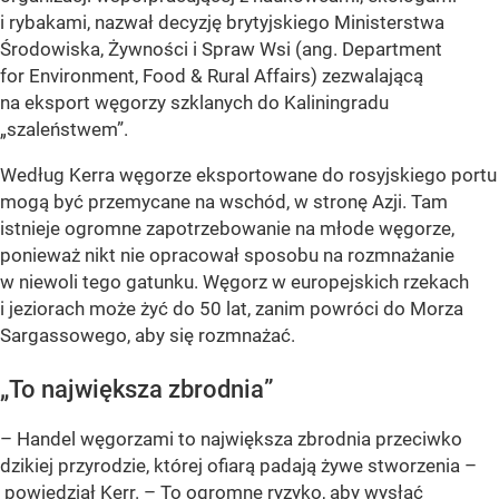
i rybakami, nazwał decyzję brytyjskiego Ministerstwa
Środowiska, Żywności i Spraw Wsi (ang. Department
for Environment, Food & Rural Affairs) zezwalającą
na eksport węgorzy szklanych do Kaliningradu
„szaleństwem”.
Według Kerra węgorze eksportowane do rosyjskiego portu
mogą być przemycane na wschód, w stronę Azji. Tam
istnieje ogromne zapotrzebowanie na młode węgorze,
ponieważ nikt nie opracował sposobu na rozmnażanie
w niewoli tego gatunku. Węgorz w europejskich rzekach
i jeziorach może żyć do 50 lat, zanim powróci do Morza
Sargassowego, aby się rozmnażać.
„To największa zbrodnia”
– Handel węgorzami to największa zbrodnia przeciwko
dzikiej przyrodzie, której ofiarą padają żywe stworzenia –
powiedział Kerr. – To ogromne ryzyko, aby wysłać