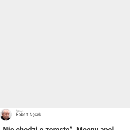
Autor:
Robert Nęcek
„Nie chodzi o zemstę”. Mocny apel