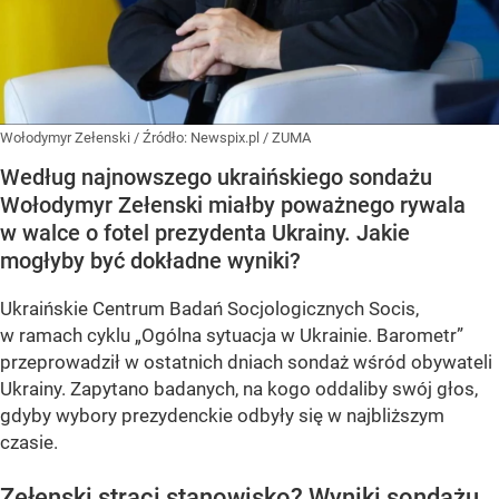
Wołodymyr Zełenski
/ Źródło:
Newspix.pl
/
ZUMA
Według najnowszego ukraińskiego sondażu
Wołodymyr Zełenski miałby poważnego rywala
w walce o fotel prezydenta Ukrainy. Jakie
mogłyby być dokładne wyniki?
Ukraińskie Centrum Badań Socjologicznych Socis,
w ramach cyklu
„Ogólna sytuacja w Ukrainie. Barometr”
przeprowadził w ostatnich dniach sondaż wśród obywateli
Ukrainy. Zapytano badanych, na kogo oddaliby swój głos,
gdyby wybory prezydenckie odbyły się w najbliższym
czasie.
Zełenski straci stanowisko? Wyniki sondażu