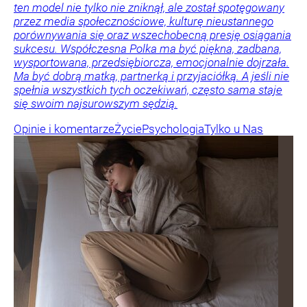
ten model nie tylko nie zniknął, ale został spotęgowany
przez media społecznościowe, kulturę nieustannego
porównywania się oraz wszechobecną presję osiągania
sukcesu. Współczesna Polka ma być piękna, zadbana,
wysportowana, przedsiębiorcza, emocjonalnie dojrzała.
Ma być dobrą matką, partnerką i przyjaciółką. A jeśli nie
spełnia wszystkich tych oczekiwań, często sama staje
się swoim najsurowszym sędzią.
Opinie i komentarze
Życie
Psychologia
Tylko u Nas