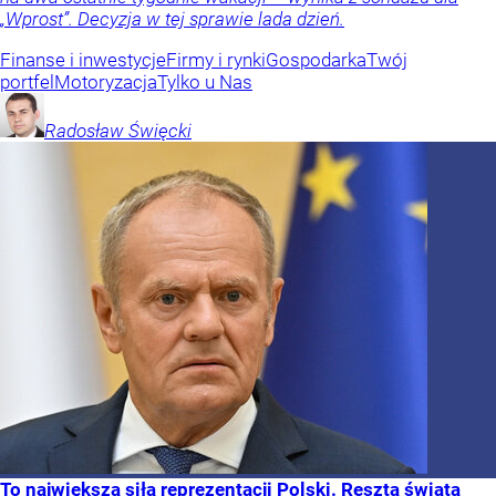
„Wprost”. Decyzja w tej sprawie lada dzień.
Finanse i inwestycje
Firmy i rynki
Gospodarka
Twój
portfel
Motoryzacja
Tylko u Nas
Radosław
Święcki
To największa siła reprezentacji Polski. Reszta świata