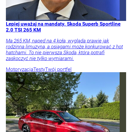
Lepiej uważaj na mandaty. Skoda Superb Sportline
2.0 TSI 265 KM
Ma 265 KM, napęd na 4 koła, wygląda prawie jak
rodzinna limuzyna, a osiągami może konkurować z hot
hatchami. To nie pierwsza Skoda, która potrafi
zaskoczyć nie tylko wymiarami.
Motoryzacja
Testy
Twój portfel