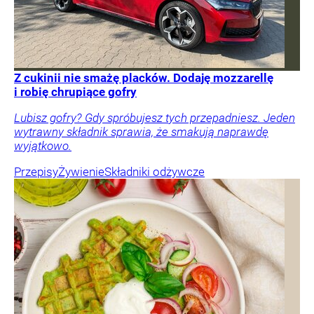
Z cukinii nie smażę placków. Dodaję mozzarellę
i robię chrupiące gofry
Lubisz gofry? Gdy spróbujesz tych przepadniesz. Jeden
wytrawny składnik sprawia, że smakują naprawdę
wyjątkowo.
Przepisy
Żywienie
Składniki odżywcze