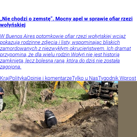
„Nie chodzi o zemstę”. Mocny apel w sprawie ofiar rzezi
wołyńskiej
W Buenos Aires potomkowie ofiar rzezi wołyńskiej wciąż
pokazują rodzinne zdjęcia i listy, wspominając bliskich
zamordowanych z niezwykłym okrucieństwem. Ich dramat
przypomina, że dla wielu rodzin Wołyń nie jest historią
zamkniętą, lecz bolesną raną, która do dziś nie została
zagojona.
Kraj
Polityka
Opinie i komentarze
Tylko u Nas
Tygodnik Wprost