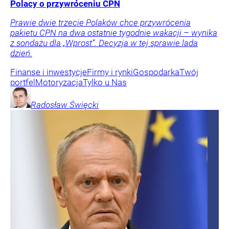
Polacy o przywróceniu CPN
Prawie dwie trzecie Polaków chce przywrócenia
pakietu CPN na dwa ostatnie tygodnie wakacji – wynika
z sondażu dla „Wprost”. Decyzja w tej sprawie lada
dzień.
Finanse i inwestycje
Firmy i rynki
Gospodarka
Twój
portfel
Motoryzacja
Tylko u Nas
Radosław
Święcki