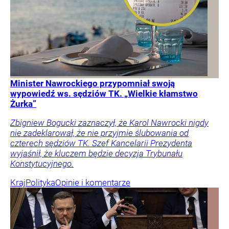
Minister Nawrockiego przypomniał swoją
wypowiedź ws. sędziów TK. „Wielkie kłamstwo
Żurka”
Zbigniew Bogucki zaznaczył, że Karol Nawrocki nigdy
nie zadeklarował, że nie przyjmie ślubowania od
czterech sędziów TK. Szef Kancelarii Prezydenta
wyjaśnił, że kluczem będzie decyzja Trybunału
Konstytucyjnego.
Kraj
Polityka
Opinie i komentarze