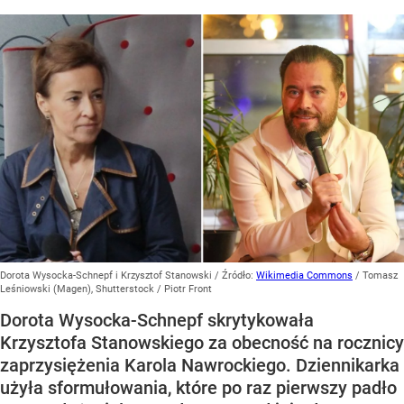
Dorota Wysocka-Schnepf i Krzysztof Stanowski
/ Źródło:
Wikimedia Commons
/
Tomasz
Leśniowski (Magen), Shutterstock / Piotr Front
Dorota Wysocka-Schnepf skrytykowała
Krzysztofa Stanowskiego za obecność na rocznicy
zaprzysiężenia Karola Nawrockiego. Dziennikarka
użyła sformułowania, które po raz pierwszy padło