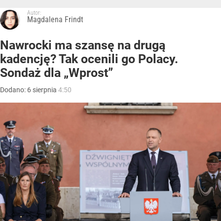
Autor:
Magdalena Frindt
Nawrocki ma szansę na drugą
kadencję? Tak ocenili go Polacy.
Sondaż dla „Wprost”
Dodano:
6
sierpnia
4:50