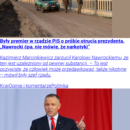
Były premier w rządzie PiS o próbie otrucia prezydenta.
„Nawrocki ćpa, nie mówię, że narkotyki”
Kazimierz Marcinkiewicz zarzucił Karolowi Nawrockiemu, że
ten jest uzależniony od pewnej substancji. – To jest
oczywiste, że człowiek może przedawkować, także nikotynę
– mówił były szef rządu.
Kraj
Opinie i komentarze
Polityka