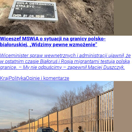
Wiceszef MSWiA o sytuacji na granicy polsko-
białoruskiej. „Widzimy pewne wzmożenie”
Wiceminister spraw wewnętrznych i administracji ujawnił, że
w ostatnim czasie Białoruś i Rosja migrantami testują polską
granicę. – My nie odpuścimy – zapewnił Maciej Duszczyk.
Kraj
Polityka
Opinie i komentarze