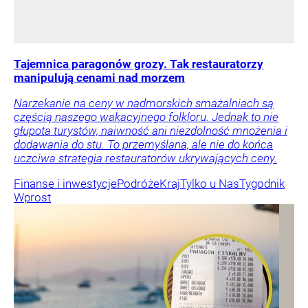
Tajemnica paragonów grozy. Tak restauratorzy
manipulują cenami nad morzem
Narzekanie na ceny w nadmorskich smażalniach są
częścią naszego wakacyjnego folkloru. Jednak to nie
głupota turystów, naiwność ani niezdolność mnożenia i
dodawania do stu. To przemyślana, ale nie do końca
uczciwa strategia restauratorów ukrywających ceny.
Finanse i inwestycje
Podróże
Kraj
Tylko u Nas
Tygodnik
Wprost