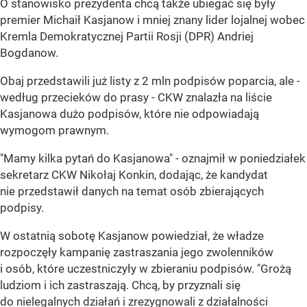
O stanowisko prezydenta chcą także ubiegać się były
premier Michaił Kasjanow i mniej znany lider lojalnej wobec
Kremla Demokratycznej Partii Rosji (DPR) Andriej
Bogdanow.
Obaj przedstawili już listy z 2 mln podpisów poparcia, ale -
według przecieków do prasy - CKW znalazła na liście
Kasjanowa dużo podpisów, które nie odpowiadają
wymogom prawnym.
"Mamy kilka pytań do Kasjanowa" - oznajmił w poniedziałek
sekretarz CKW Nikołaj Konkin, dodając, że kandydat
nie przedstawił danych na temat osób zbierających
podpisy.
W ostatnią sobotę Kasjanow powiedział, że władze
rozpoczęły kampanię zastraszania jego zwolenników
i osób, które uczestniczyły w zbieraniu podpisów. "Grożą
ludziom i ich zastraszają. Chcą, by przyznali się
do nielegalnych działań i zrezygnowali z działalności