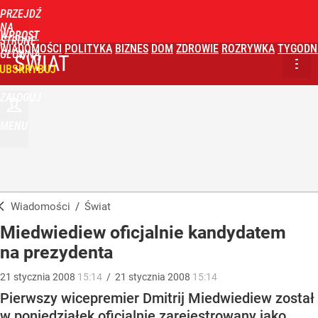
PRZEJDŹ
NA
WPROST
STRONĘ
WIADOMOŚCI
POLITYKA
BIZNES
DOM
ZDROWIE
ROZRYWKA
TYGODN
GŁÓWNĄ
ŚWIAT
UBSKRYBUJ
ZALOGUJ
MENU
Wiadomości
/
Świat
Miedwiediew oficjalnie kandydatem
na prezydenta
21
stycznia
2008
15:14
/
21
stycznia
2008
15:14
Pierwszy wicepremier Dmitrij Miedwiediew został
w poniedziałek oficjalnie zarejestrowany jako