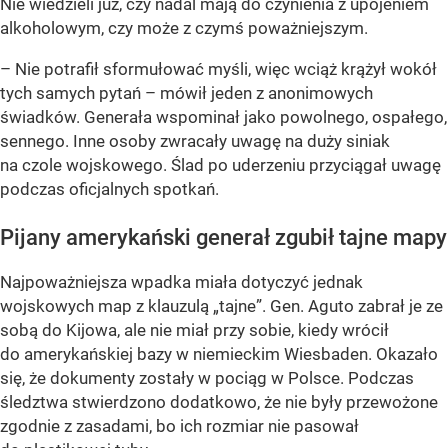
Nie wiedzieli już, czy nadal mają do czynienia z upojeniem
alkoholowym, czy może z czymś poważniejszym.
– Nie potrafił sformułować myśli, więc wciąż krążył wokół
tych samych pytań – mówił jeden z anonimowych
świadków. Generała wspominał jako powolnego, ospałego,
sennego. Inne osoby zwracały uwagę na duży siniak
na czole wojskowego. Ślad po uderzeniu przyciągał uwagę
podczas oficjalnych spotkań.
Pijany amerykański generał zgubił tajne mapy
Najpoważniejsza wpadka miała dotyczyć jednak
wojskowych map z klauzulą „tajne”. Gen. Aguto zabrał je ze
sobą do Kijowa, ale nie miał przy sobie, kiedy wrócił
do amerykańskiej bazy w niemieckim Wiesbaden. Okazało
się, że dokumenty zostały w pociąg w Polsce. Podczas
śledztwa stwierdzono dodatkowo, że nie były przewożone
zgodnie z zasadami, bo ich rozmiar nie pasował