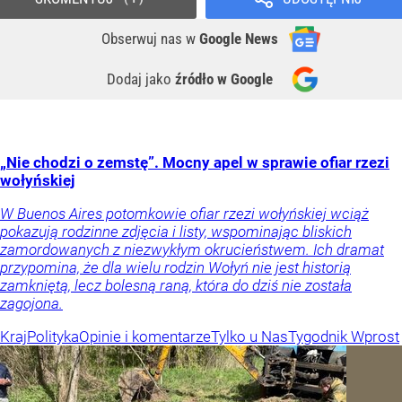
Obserwuj nas
w
Google News
Dodaj jako
źródło w Google
„Nie chodzi o zemstę”. Mocny apel w sprawie ofiar rzezi
wołyńskiej
W Buenos Aires potomkowie ofiar rzezi wołyńskiej wciąż
pokazują rodzinne zdjęcia i listy, wspominając bliskich
zamordowanych z niezwykłym okrucieństwem. Ich dramat
przypomina, że dla wielu rodzin Wołyń nie jest historią
zamkniętą, lecz bolesną raną, która do dziś nie została
zagojona.
Kraj
Polityka
Opinie i komentarze
Tylko u Nas
Tygodnik Wprost