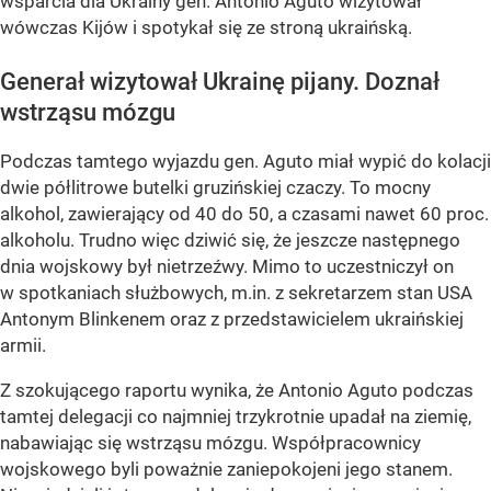
wsparcia dla Ukrainy gen. Antonio Aguto wizytował
wówczas Kijów i spotykał się ze stroną ukraińską.
Generał wizytował Ukrainę pijany. Doznał
wstrząsu mózgu
Podczas tamtego wyjazdu gen. Aguto miał wypić do kolacji
dwie półlitrowe butelki gruzińskiej czaczy. To mocny
alkohol, zawierający od 40 do 50, a czasami nawet 60 proc.
alkoholu. Trudno więc dziwić się, że jeszcze następnego
dnia wojskowy był nietrzeźwy. Mimo to uczestniczył on
w spotkaniach służbowych, m.in. z sekretarzem stan USA
Antonym Blinkenem oraz z przedstawicielem ukraińskiej
armii.
Z szokującego raportu wynika, że Antonio Aguto podczas
tamtej delegacji co najmniej trzykrotnie upadał na ziemię,
nabawiając się wstrząsu mózgu. Współpracownicy
wojskowego byli poważnie zaniepokojeni jego stanem.