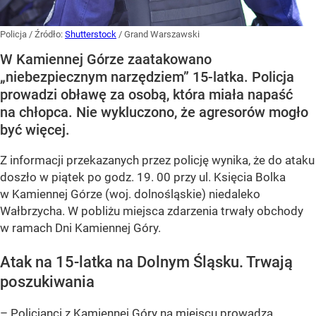
Policja
/ Źródło:
Shutterstock
/
Grand Warszawski
W Kamiennej Górze zaatakowano
„niebezpiecznym narzędziem” 15-latka. Policja
prowadzi obławę za osobą, która miała napaść
na chłopca. Nie wykluczono, że agresorów mogło
być więcej.
Z informacji przekazanych przez policję wynika, że do ataku
doszło w piątek po godz. 19. 00 przy ul. Księcia Bolka
w Kamiennej Górze (woj. dolnośląskie) niedaleko
Wałbrzycha. W pobliżu miejsca zdarzenia trwały obchody
w ramach Dni Kamiennej Góry.
Atak na 15-latka na Dolnym Śląsku. Trwają
poszukiwania
– Policjanci z Kamiennej Góry na miejscu prowadzą