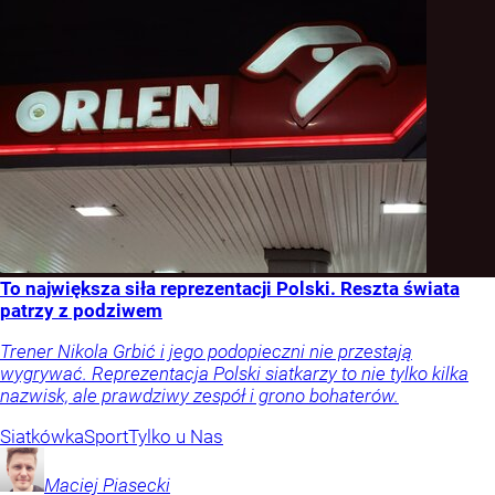
To największa siła reprezentacji Polski. Reszta świata
patrzy z podziwem
Trener Nikola Grbić i jego podopieczni nie przestają
wygrywać. Reprezentacja Polski siatkarzy to nie tylko kilka
nazwisk, ale prawdziwy zespół i grono bohaterów.
Siatkówka
Sport
Tylko u Nas
Maciej
Piasecki