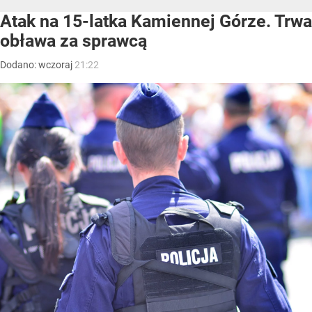
Atak na 15-latka Kamiennej Górze. Trwa
obława za sprawcą
Dodano:
wczoraj
21:22