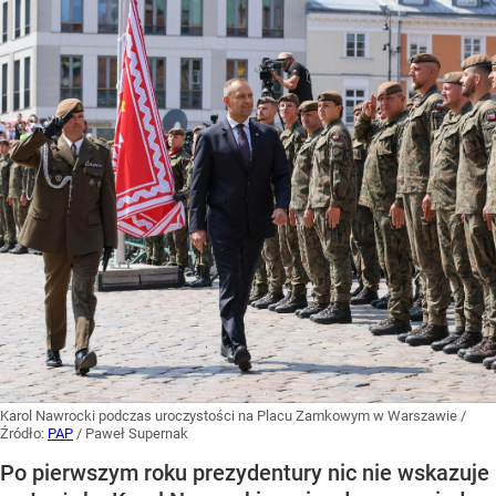
Karol Nawrocki podczas uroczystości na Placu Zamkowym w Warszawie
/
Źródło:
PAP
/
Paweł Supernak
Po pierwszym roku prezydentury nic nie wskazuje