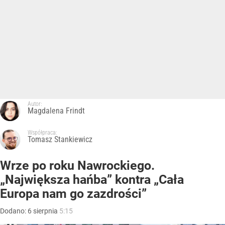
Autor:
Magdalena Frindt
Współpraca:
Tomasz Stankiewicz
Wrze po roku Nawrockiego.
„Największa hańba” kontra „Cała
Europa nam go zazdrości”
Dodano:
6
sierpnia
5:15