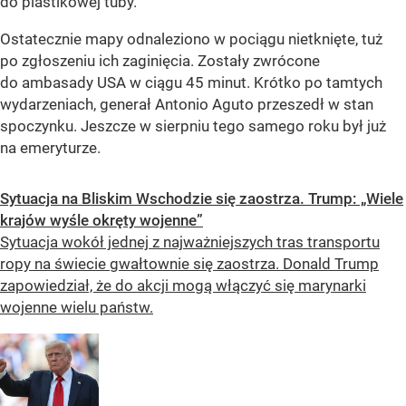
do plastikowej tuby.
Ostatecznie mapy odnaleziono w pociągu nietknięte, tuż
po zgłoszeniu ich zaginięcia. Zostały zwrócone
do ambasady USA w ciągu 45 minut. Krótko po tamtych
wydarzeniach, generał Antonio Aguto przeszedł w stan
spoczynku. Jeszcze w sierpniu tego samego roku był już
na emeryturze.
Sytuacja na Bliskim Wschodzie się zaostrza. Trump: „Wiele
krajów wyśle okręty wojenne”
Sytuacja wokół jednej z najważniejszych tras transportu
ropy na świecie gwałtownie się zaostrza. Donald Trump
zapowiedział, że do akcji mogą włączyć się marynarki
wojenne wielu państw.