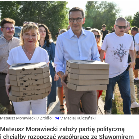
Mateusz Morawiecki
/ Źródło:
PAP
/
Maciej Kulczyński
Mateusz Morawiecki założy partię polityczną
i chciałby rozpocząć współpracę ze Sławomirem