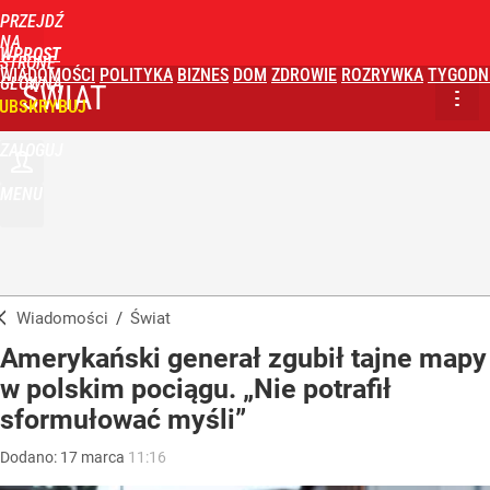
PRZEJDŹ
NA
WPROST
STRONĘ
WIADOMOŚCI
POLITYKA
BIZNES
DOM
ZDROWIE
ROZRYWKA
TYGODN
GŁÓWNĄ
ŚWIAT
UBSKRYBUJ
ZALOGUJ
MENU
Wiadomości
/
Świat
Amerykański generał zgubił tajne mapy
w polskim pociągu. „Nie potrafił
sformułować myśli”
Dodano:
17
marca
11:16