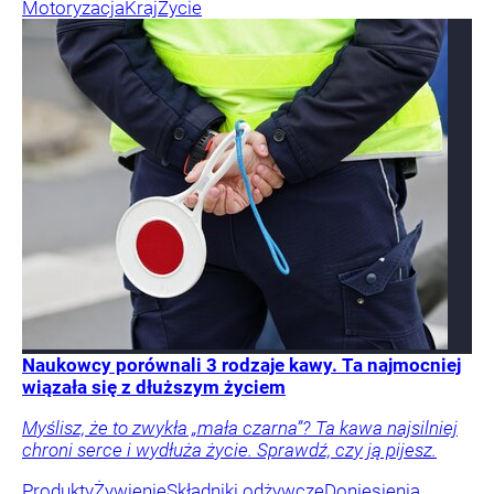
Motoryzacja
Kraj
Życie
Naukowcy porównali 3 rodzaje kawy. Ta najmocniej
wiązała się z dłuższym życiem
Myślisz, że to zwykła „mała czarna”? Ta kawa najsilniej
chroni serce i wydłuża życie. Sprawdź, czy ją pijesz.
Produkty
Żywienie
Składniki odżywcze
Doniesienia