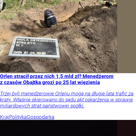
Orlen stracił przez nich 1,5 mld zł? Menedżerom
z czasów Obajtka grozi po 25 lat więzienia
Trzej byli menedżerowie Orlenu mogą na długie lata trafić za
kraty. Właśnie skierowano do sądu akt oskarżenia w sprawie
miliardowych strat państwowej spółki.
Kraj
Polityka
Gospodarka