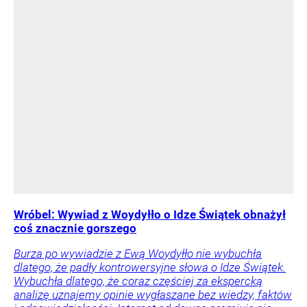
Wróbel: Wywiad z Woydyłło o Idze Świątek obnażył
coś znacznie gorszego
Burza po wywiadzie z Ewą Woydyłło nie wybuchła
dlatego, że padły kontrowersyjne słowa o Idze Świątek.
Wybuchła dlatego, że coraz częściej za ekspercką
analizę uznajemy opinie wygłaszane bez wiedzy, faktów