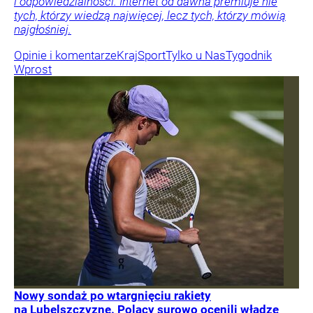
i odpowiedzialności. Internet od dawna premiuje nie
tych, którzy wiedzą najwięcej, lecz tych, którzy mówią
najgłośniej.
Opinie i komentarze
Kraj
Sport
Tylko u Nas
Tygodnik
Wprost
Nowy sondaż po wtargnięciu rakiety
na Lubelszczyznę. Polacy surowo ocenili władze