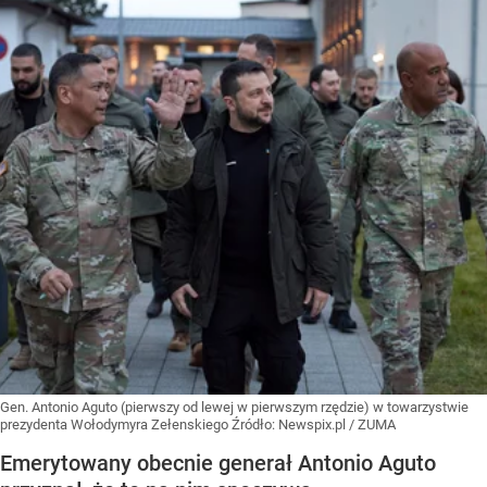
Gen. Antonio Aguto (pierwszy od lewej w pierwszym rzędzie) w towarzystwie
prezydenta Wołodymyra Zełenskiego
Źródło:
Newspix.pl
/
ZUMA
Emerytowany obecnie generał Antonio Aguto