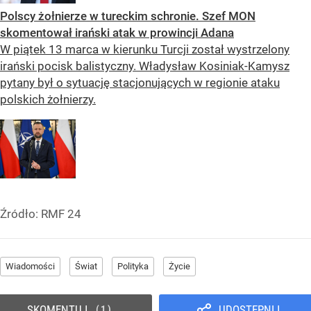
Polscy żołnierze w tureckim schronie. Szef MON
skomentował irański atak w prowincji Adana
W piątek 13 marca w kierunku Turcji został wystrzelony
irański pocisk balistyczny. Władysław Kosiniak-Kamysz
pytany był o sytuację stacjonujących w regionie ataku
polskich żołnierzy.
Źródło:
RMF 24
Wiadomości
Świat
Polityka
Życie
SKOMENTUJ
UDOSTĘPNIJ
1