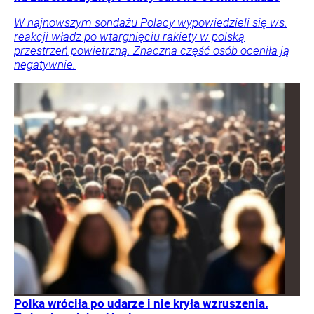
W najnowszym sondażu Polacy wypowiedzieli się ws.
reakcji władz po wtargnięciu rakiety w polską
przestrzeń powietrzną. Znaczna część osób oceniła ją
negatywnie.
Polka wróciła po udarze i nie kryła wzruszenia.