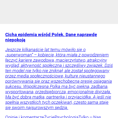
Cicha epidemia wśród Polek. Dane naprawdę
niepokoją
Jeszcze kilkanaście lat temu mówiło się o
„superwoman” – kobiecie, która miała z powodzeniem
łączyć karierę zawodową, macierzyństwo, atrakcyjny
wygląd, aktywność społeczną i szczęśliwy związek. Dziś
ten model nie tylko nie zniknął, ale został spotęgowany
przez media społecznościowe, kulturę nieustannego
porównywania się oraz wszechobecną presję osiągania
sukcesu. Współczesna Polka ma być piękna, zadbana,
wysportowana, przedsiębiorcza, emocjonalnie dojrzała.
Ma być dobrą matką, partnerką i przyjaciółką. A jeśli nie
spełnia wszystkich tych oczekiwań, często sama staje
się swoim najsurowszym sędzią.
Opinie i komentarze
Życie
Psychologia
Tylko u Nas