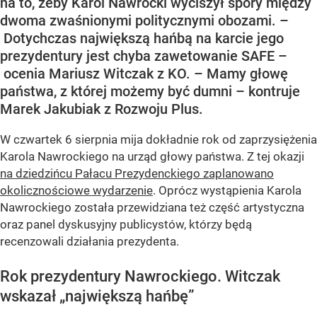
na to, żeby Karol Nawrocki wyciszył spory między
dwoma zwaśnionymi politycznymi obozami. –
Dotychczas największą hańbą na karcie jego
prezydentury jest chyba zawetowanie SAFE –
ocenia Mariusz Witczak z KO. – Mamy głowę
państwa, z której możemy być dumni – kontruje
Marek Jakubiak z Rozwoju Plus.
W czwartek 6 sierpnia mija dokładnie rok od zaprzysiężenia
Karola Nawrockiego na urząd głowy państwa. Z tej okazji
na dziedzińcu Pałacu Prezydenckiego zaplanowano
okolicznościowe wydarzenie
. Oprócz wystąpienia Karola
Nawrockiego została przewidziana też część artystyczna
oraz panel dyskusyjny publicystów, którzy będą
recenzowali działania prezydenta.
Rok prezydentury Nawrockiego. Witczak
wskazał „największą hańbę”