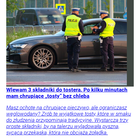
Wlewam 3 składniki do tostera. Po kilku minutach
mam chrupiące „tosty” bez chleba
Masz ochotę na chrupiące pieczywo, ale ograniczasz
węglowodany? Zrób te wyjątkowe tosty, które w smaku
do złudzenia przypominają tradycyjne. Wystarczą trzy
proste składniki, by na talerzu wylądowała pyszna,
sycąca przekąska, która nie obciąża żołądka.