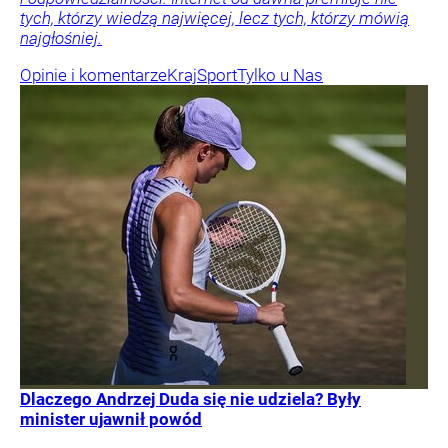
tych, którzy wiedzą najwięcej, lecz tych, którzy mówią
najgłośniej.
Opinie i komentarze
Kraj
Sport
Tylko u Nas
Dlaczego Andrzej Duda się nie udziela? Były
minister ujawnił powód