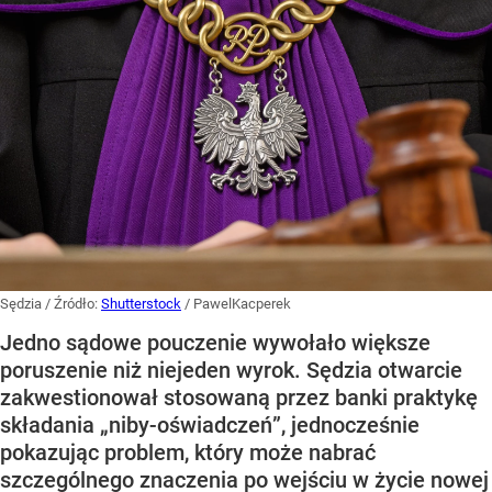
Sędzia
/ Źródło:
Shutterstock
/
PawelKacperek
Jedno sądowe pouczenie wywołało większe
poruszenie niż niejeden wyrok. Sędzia otwarcie
zakwestionował stosowaną przez banki praktykę
składania „niby-oświadczeń”, jednocześnie
pokazując problem, który może nabrać
szczególnego znaczenia po wejściu w życie nowej