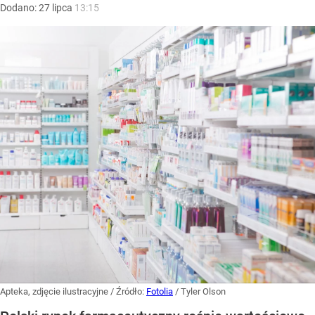
Dodano:
27
lipca
13:15
Apteka, zdjęcie ilustracyjne
/ Źródło:
Fotolia
/
Tyler Olson