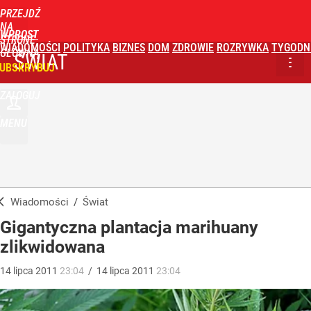
PRZEJDŹ
NA
WPROST
STRONĘ
WIADOMOŚCI
POLITYKA
BIZNES
DOM
ZDROWIE
ROZRYWKA
TYGODN
GŁÓWNĄ
ŚWIAT
UBSKRYBUJ
ZALOGUJ
MENU
Wiadomości
/
Świat
Gigantyczna plantacja marihuany
zlikwidowana
14
lipca
2011
23:04
/
14
lipca
2011
23:04