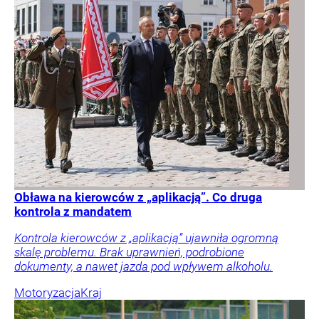
Obława na kierowców z „aplikacją”. Co druga
kontrola z mandatem
Kontrola kierowców z „aplikacją” ujawniła ogromną
skalę problemu. Brak uprawnień, podrobione
dokumenty, a nawet jazda pod wpływem alkoholu.
Motoryzacja
Kraj