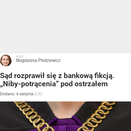
Autor:
Magdalena Pledziewicz
Sąd rozprawił się z bankową fikcją.
„Niby-potrącenia” pod ostrzałem
Dodano:
4
sierpnia
6:32