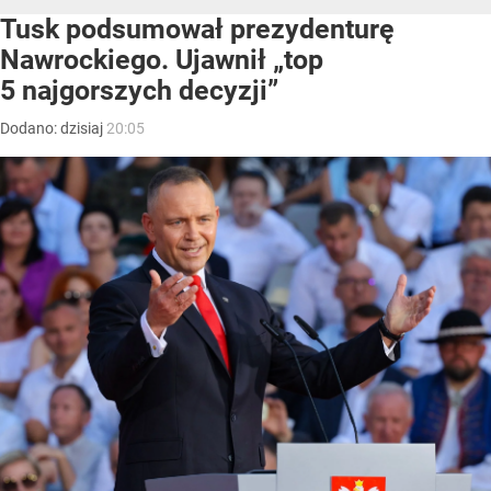
Tusk podsumował prezydenturę
Nawrockiego. Ujawnił „top
5 najgorszych decyzji”
Dodano:
dzisiaj
20:05