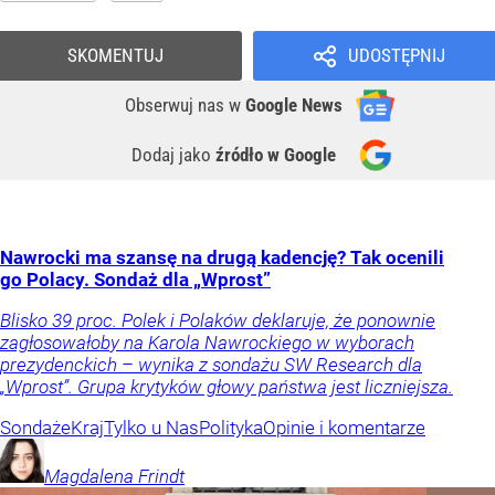
SKOMENTUJ
UDOSTĘPNIJ
Obserwuj nas
w
Google News
Dodaj jako
źródło w Google
Nawrocki ma szansę na drugą kadencję? Tak ocenili
go Polacy. Sondaż dla „Wprost”
Blisko 39 proc. Polek i Polaków deklaruje, że ponownie
zagłosowałoby na Karola Nawrockiego w wyborach
prezydenckich – wynika z sondażu SW Research dla
„Wprost”. Grupa krytyków głowy państwa jest liczniejsza.
Sondaże
Kraj
Tylko u Nas
Polityka
Opinie i komentarze
Magdalena
Frindt