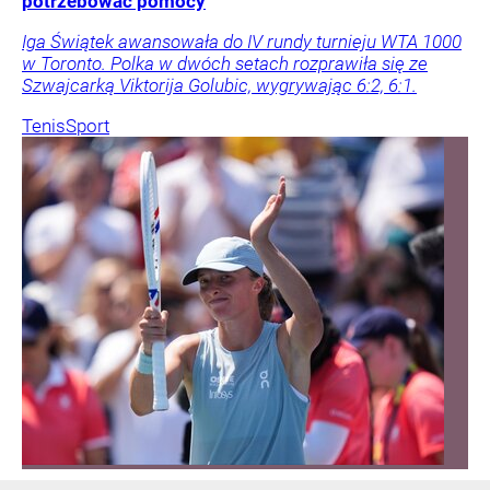
potrzebować pomocy
Iga Świątek awansowała do IV rundy turnieju WTA 1000
w Toronto. Polka w dwóch setach rozprawiła się ze
Szwajcarką Viktorija Golubic, wygrywając 6:2, 6:1.
Tenis
Sport