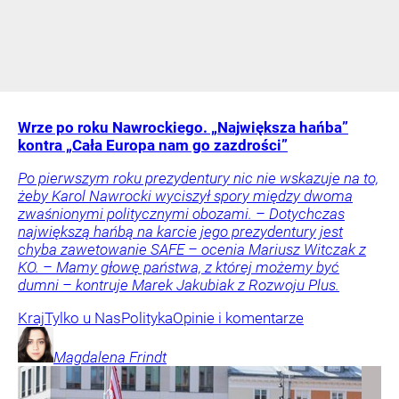
Wrze po roku Nawrockiego. „Największa hańba”
kontra „Cała Europa nam go zazdrości”
Po pierwszym roku prezydentury nic nie wskazuje na to,
żeby Karol Nawrocki wyciszył spory między dwoma
zwaśnionymi politycznymi obozami. – Dotychczas
największą hańbą na karcie jego prezydentury jest
chyba zawetowanie SAFE – ocenia Mariusz Witczak z
KO. – Mamy głowę państwa, z której możemy być
dumni – kontruje Marek Jakubiak z Rozwoju Plus.
Kraj
Tylko u Nas
Polityka
Opinie i komentarze
Magdalena
Frindt