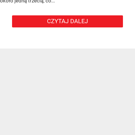
około jedną trzecią, co...
CZYTAJ DALEJ