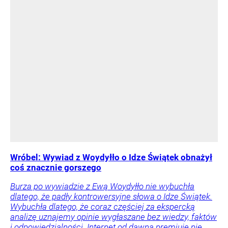
Wróbel: Wywiad z Woydyłło o Idze Świątek obnażył
coś znacznie gorszego
Burza po wywiadzie z Ewą Woydyłło nie wybuchła
dlatego, że padły kontrowersyjne słowa o Idze Świątek.
Wybuchła dlatego, że coraz częściej za ekspercką
analizę uznajemy opinie wygłaszane bez wiedzy, faktów
i odpowiedzialności. Internet od dawna premiuje nie