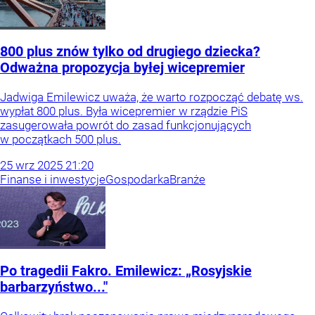
800 plus znów tylko od drugiego dziecka?
Odważna propozycja byłej wicepremier
Jadwiga Emilewicz uważa, że warto rozpocząć debatę ws.
wypłat 800 plus. Była wicepremier w rządzie PiS
zasugerowała powrót do zasad funkcjonujących
w początkach 500 plus.
25
wrz
2025
21:20
Finanse i inwestycje
Gospodarka
Branże
Po tragedii Fakro. Emilewicz: „Rosyjskie
barbarzyństwo..."