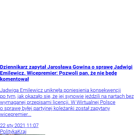
Dziennikarz zapytał Jarosława Gowina o sprawę Jadwigi
Emilewicz. Wicepremier: Pozwoli pan, że nie będę
komentował​
Jadwiga Emilewicz uniknęła poniesienia konsekwencji
po tym, jak okazało się, że jej synowie jeździli na nartach bez
wymaganej przepisami licencji. W Wirtualnej Polsce
o sprawę byłej partyjnej koleżanki został zapytany
wicepremier...
22
sty
2021
11:07
Polityka
Kraj