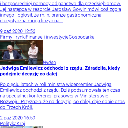
i bezpośredniej pomocy od państwa dla przedsiębiorców.
Jej następca w resorcie Jarosław Gowin mówi coś zgoła
innego i ogłosił, że m.in. branże gastronomiczna
i turystyczna mogą liczyć na...
9
paź
2020
12:56
Firmy i rynki
Finanse i inwestycje
Gospodarka
Wideo
Jadwiga Emilewicz odchodzi z rządu. Zdradziła, kiedy
podejmie decyzję co dalej
Po pięciu latach w roli ministra wicepremier Jadwiga
Emilewicz odchodzi z rządu. Dziś podsumowała ten czas
na specjalnej konferencji prasowej w Ministerstwie
Rozwoju. Przyznała, że na decyzję, co dalej, daje sobie czas
do Trzech Król​i.
2
paź
2020
16:59
Polityka
Kraj