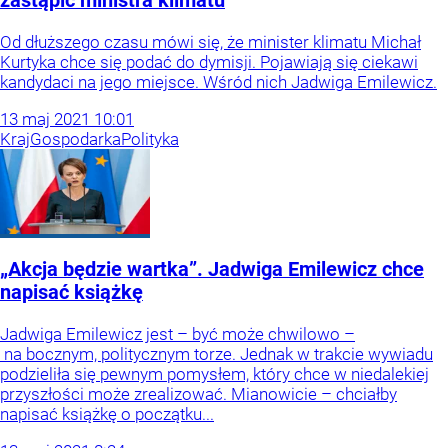
zastąpić ministra klimatu
Od dłuższego czasu mówi się, że minister klimatu Michał
Kurtyka chce się podać do dymisji. Pojawiają się ciekawi
kandydaci na jego miejsce. Wśród nich Jadwiga Emilewicz.
13
maj
2021
10:01
Kraj
Gospodarka
Polityka
„Akcja będzie wartka”. Jadwiga Emilewicz chce
napisać książkę
Jadwiga Emilewicz jest – być może chwilowo –
na bocznym, politycznym torze. Jednak w trakcie wywiadu
podzieliła się pewnym pomysłem, który chce w niedalekiej
przyszłości może zrealizować. Mianowicie – chciałby
napisać książkę o początku...