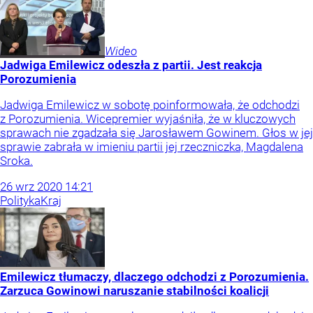
Wideo
Jadwiga Emilewicz odeszła z partii. Jest reakcja
Porozumienia
Jadwiga Emilewicz w sobotę poinformowała, że odchodzi
z Porozumienia. Wicepremier wyjaśniła, że w kluczowych
sprawach nie zgadzała się Jarosławem Gowinem. Głos w jej
sprawie zabrała w imieniu partii jej rzeczniczka, Magdalena
Sroka.
26
wrz
2020
14:21
Polityka
Kraj
Emilewicz tłumaczy, dlaczego odchodzi z Porozumienia.
Zarzuca Gowinowi naruszanie stabilności koalicji