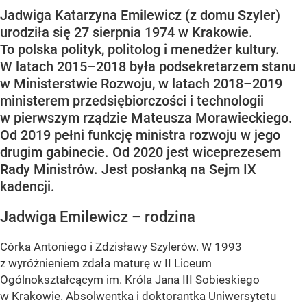
Jadwiga Katarzyna Emilewicz (z domu Szyler)
urodziła się 27 sierpnia 1974 w Krakowie.
To polska polityk, politolog i menedżer kultury.
W latach 2015–2018 była podsekretarzem stanu
w Ministerstwie Rozwoju, w latach 2018–2019
ministerem przedsiębiorczości i technologii
w pierwszym rządzie Mateusza Morawieckiego.
Od 2019 pełni funkcję ministra rozwoju w jego
drugim gabinecie. Od 2020 jest wiceprezesem
Rady Ministrów. Jest posłanką na Sejm IX
kadencji.
Jadwiga Emilewicz – rodzina
Córka Antoniego i Zdzisławy Szylerów. W 1993
z wyróżnieniem zdała maturę w II Liceum
Ogólnokształcącym im. Króla Jana III Sobieskiego
w Krakowie. Absolwentka i doktorantka Uniwersytetu