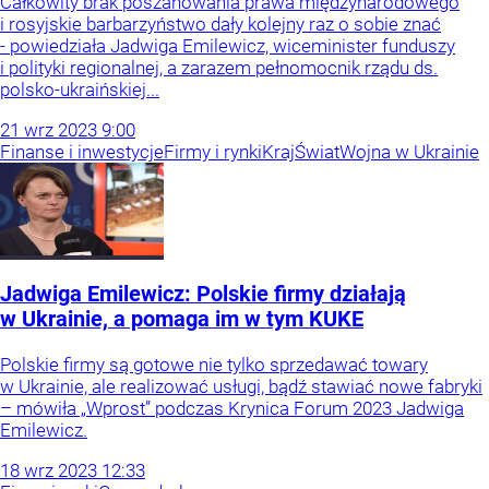
Całkowity brak poszanowania prawa międzynarodowego
i rosyjskie barbarzyństwo dały kolejny raz o sobie znać
- powiedziała Jadwiga Emilewicz, wiceminister funduszy
i polityki regionalnej, a zarazem pełnomocnik rządu ds.
polsko-ukraińskiej...
21
wrz
2023
9:00
Finanse i inwestycje
Firmy i rynki
Kraj
Świat
Wojna w Ukrainie
Jadwiga Emilewicz: Polskie firmy działają
w Ukrainie, a pomaga im w tym KUKE
Polskie firmy są gotowe nie tylko sprzedawać towary
w Ukrainie, ale realizować usługi, bądź stawiać nowe fabryki
– mówiła „Wprost” podczas Krynica Forum 2023 Jadwiga
Emilewicz.
18
wrz
2023
12:33