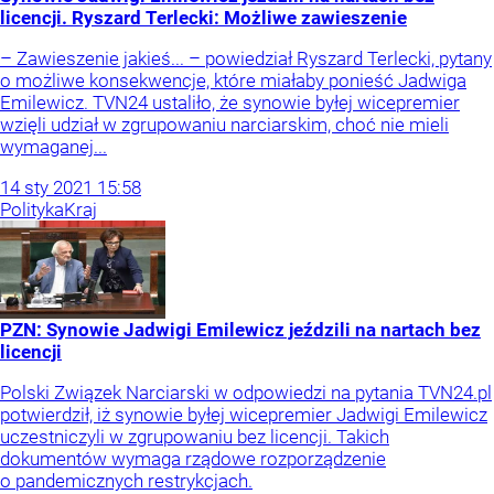
licencji. Ryszard Terlecki: Możliwe zawieszenie
– Zawieszenie jakieś... – powiedział Ryszard Terlecki, pytany
o możliwe konsekwencje, które miałaby ponieść Jadwiga
Emilewicz. TVN24 ustaliło, że synowie byłej wicepremier
wzięli udział w zgrupowaniu narciarskim, choć nie mieli
wymaganej...
14
sty
2021
15:58
Polityka
Kraj
PZN: Synowie Jadwigi Emilewicz jeździli na nartach bez
licencji
Polski Związek Narciarski w odpowiedzi na pytania TVN24.pl
potwierdził, iż synowie byłej wicepremier Jadwigi Emilewicz
uczestniczyli w zgrupowaniu bez licencji. Takich
dokumentów wymaga rządowe rozporządzenie
o pandemicznych restrykcjach.