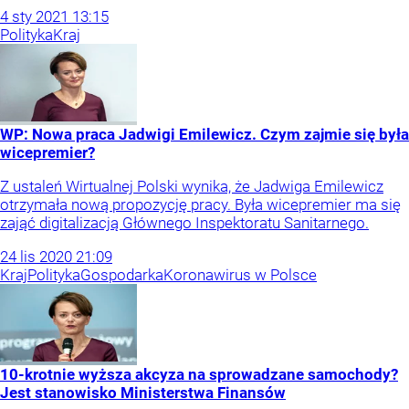
4
sty
2021
13:15
Polityka
Kraj
WP: Nowa praca Jadwigi Emilewicz. Czym zajmie się była
wicepremier?
Z ustaleń Wirtualnej Polski wynika, że Jadwiga Emilewicz
otrzymała nową propozycję pracy. Była wicepremier ma się
zająć digitalizacją Głównego Inspektoratu Sanitarnego.
24
lis
2020
21:09
Kraj
Polityka
Gospodarka
Koronawirus w Polsce
10-krotnie wyższa akcyza na sprowadzane samochody?
Jest stanowisko Ministerstwa Finansów