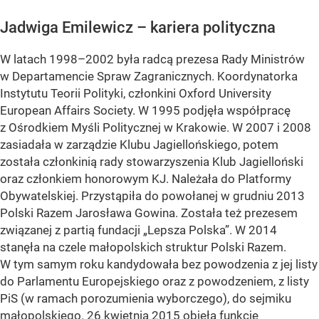
Jadwiga Emilewicz – kariera polityczna
W latach 1998–2002 była radcą prezesa Rady Ministrów
w Departamencie Spraw Zagranicznych. Koordynatorka
Instytutu Teorii Polityki, członkini Oxford University
European Affairs Society. W 1995 podjęła współpracę
z Ośrodkiem Myśli Politycznej w Krakowie. W 2007 i 2008
zasiadała w zarządzie Klubu Jagiellońskiego, potem
została członkinią rady stowarzyszenia Klub Jagielloński
oraz członkiem honorowym KJ. Należała do Platformy
Obywatelskiej. Przystąpiła do powołanej w grudniu 2013
Polski Razem Jarosława Gowina. Została też prezesem
związanej z partią fundacji „Lepsza Polska”. W 2014
stanęła na czele małopolskich struktur Polski Razem.
W tym samym roku kandydowała bez powodzenia z jej listy
do Parlamentu Europejskiego oraz z powodzeniem, z listy
PiS (w ramach porozumienia wyborczego), do sejmiku
małopolskiego. 26 kwietnia 2015 objęła funkcję