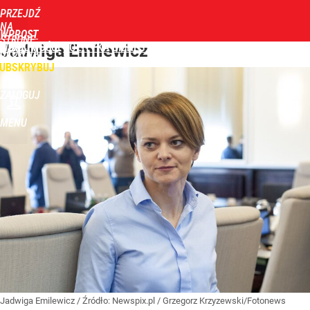
PRZEJDŹ
NA
WPROST
STRONĘ
WIADOMOŚCI
Jadwiga Emilewicz
POLITYKA
BIZNES
DOM
ZDROWIE
ROZRYWKA
TYGODN
GŁÓWNĄ
UBSKRYBUJ
ZALOGUJ
MENU
Jadwiga Emilewicz
/ Źródło:
Newspix.pl
/
Grzegorz Krzyzewski/Fotonews