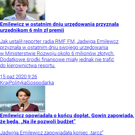
Emilewicz w ostatnim dniu urzędowania przyznała
urzędnikom 6 mln zł premii
Jak ustalił reporter radia RMF FM, Jadwiga Emilewcz
przyznała w ostatnim dniu swojego urzędowania
w Ministerstwie Rozwoju około 6 milionów złotych.
Dodatkowe środki finansowe miały jednak nie trafić
do kierownictwa resortu.
15
paź
2020
9:26
Kraj
Polityka
Gospodarka
Emilewicz opowiadała o końcu dopłat. Gowin zapowiada,
że będą. „Na ile pozwoli budżet”
Jadwiga Emilewicz zapowiadała koniec „tarcz”