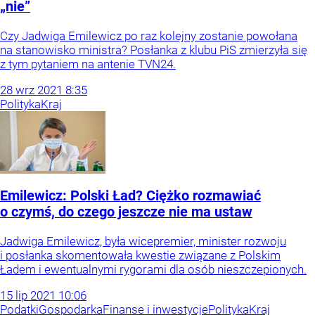
„nie”
Czy Jadwiga Emilewicz po raz kolejny zostanie powołana
na stanowisko ministra? Posłanka z klubu PiS zmierzyła się
z tym pytaniem na antenie TVN24.
28
wrz
2021
8:35
Polityka
Kraj
Emilewicz: Polski Ład? Ciężko rozmawiać
o czymś, do czego jeszcze nie ma ustaw
Jadwiga Emilewicz, była wicepremier, minister rozwoju
i posłanka skomentowała kwestie związane z Polskim
Ładem i ewentualnymi rygorami dla osób nieszczepionych.
15
lip
2021
10:06
Podatki
Gospodarka
Finanse i inwestycje
Polityka
Kraj