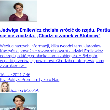
Jadwiga Emilewicz chciała wrócić do rządu. Partia
się nie zgodziła. „Chodzi o zamek w Stobnicy”
Według naszych informacji, kilka tygodni temu Jarosław
Kaczyński poważnie rozważał powrót Jadwigi Emilewicz
do rządu, o który posłanka sama zabiegała. – Był opór
w partii przeciw jej powrotowi. Chodziło o aferę związaną
z zamkiem w...
16
cze
2021
7:46
Kraj
Polityka
Premium
Tylko u Nas
Joanna
Miziołek