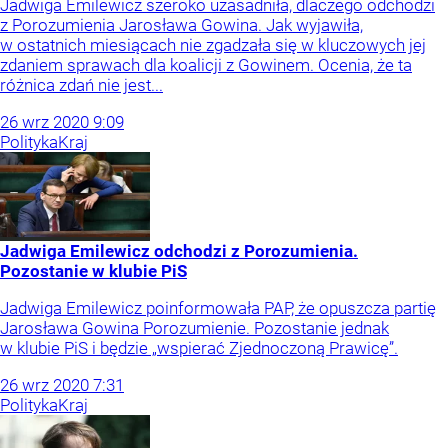
Jadwiga Emilewicz szeroko uzasadniła, dlaczego odchodzi
z Porozumienia Jarosława Gowina. Jak wyjawiła,
w ostatnich miesiącach nie zgadzała się w kluczowych jej
zdaniem sprawach dla koalicji z Gowinem. Ocenia, że ta
różnica zdań nie jest...
26
wrz
2020
9:09
Polityka
Kraj
Jadwiga Emilewicz odchodzi z Porozumienia.
Pozostanie w klubie PiS
Jadwiga Emilewicz poinformowała PAP, że opuszcza partię
Jarosława Gowina Porozumienie. Pozostanie jednak
w klubie PiS i będzie „wspierać Zjednoczoną Prawicę”.
26
wrz
2020
7:31
Polityka
Kraj