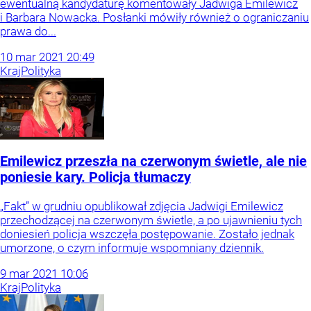
ewentualną kandydaturę komentowały Jadwiga Emilewicz
i Barbara Nowacka. Posłanki mówiły również o ograniczaniu
prawa do...
10
mar
2021
20:49
Kraj
Polityka
Emilewicz przeszła na czerwonym świetle, ale nie
poniesie kary. Policja tłumaczy
„Fakt” w grudniu opublikował zdjęcia Jadwigi Emilewicz
przechodzącej na czerwonym świetle, a po ujawnieniu tych
doniesień policja wszczęła postępowanie. Zostało jednak
umorzone, o czym informuje wspomniany dziennik.
9
mar
2021
10:06
Kraj
Polityka