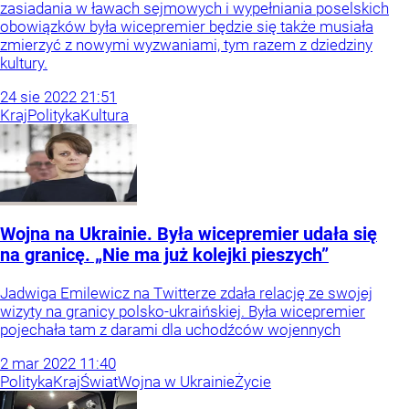
zasiadania w ławach sejmowych i wypełniania poselskich
obowiązków była wicepremier będzie się także musiała
zmierzyć z nowymi wyzwaniami, tym razem z dziedziny
kultury.
24
sie
2022
21:51
Kraj
Polityka
Kultura
Wojna na Ukrainie. Była wicepremier udała się
na granicę. „Nie ma już kolejki pieszych”
Jadwiga Emilewicz na Twitterze zdała relację ze swojej
wizyty na granicy polsko-ukraińskiej. Była wicepremier
pojechała tam z darami dla uchodźców wojennych
2
mar
2022
11:40
Polityka
Kraj
Świat
Wojna w Ukrainie
Życie