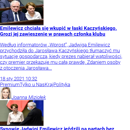
Emilewicz chciała się wkupić w łaski Kaczyńskiego.
Grozi jej zawieszenie w prawach członka klubu
Według informatorów „Wprost”, Jadwiga Emilewicz
przychodziła do Jarosława Kaczyńskiego tłumaczyć mu
sytuację gospodarczą, kiedy prezes nabierał wątpliwości,
czy premier przekazuje mu całą prawdę. Zdaniem osoby
z otoczenia Jarosława...
18
sty
2021
10:32
Premium
Tylko u Nas
Kraj
Polityka
Joanna
Miziołek
Synowie Jadwigi Emilewicz jeździli na nartach bez