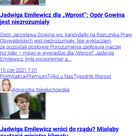
Jadwiga Emilewicz dla „Wprost”: Opór Gowina
jest niezrozumiały
Opór Jarosława Gowina ws. kandydatki na Rzecznika Praw
Obywatelskich jest niezrozumiały. Nie wykluczam,
że pozostali posłowie Porozumienia zagłosują inaczej
niż lider – mówi w wywiadzie dla „Wprost” Jadwiga
Emilewicz, była wicepremier a...
15
cze
2021
7:01
Polityka
Kraj
Premium
Tylko u Nas
Tygodnik Wprost
Agnieszka
Niesłuchowska
Jadwiga Emilewicz wróci do rządu? Miałaby