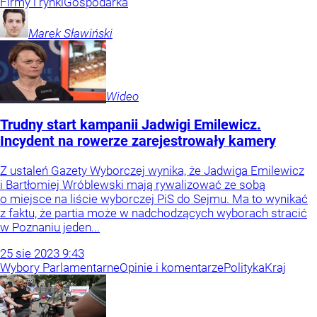
Firmy i rynki
Gospodarka
Marek
Sławiński
Wideo
Trudny start kampanii Jadwigi Emilewicz.
Incydent na rowerze zarejestrowały kamery
Z ustaleń Gazety Wyborczej wynika, że Jadwiga Emilewicz
i Bartłomiej Wróblewski mają rywalizować ze sobą
o miejsce na liście wyborczej PiS do Sejmu. Ma to wynikać
z faktu, że partia może w nadchodzących wyborach stracić
w Poznaniu jeden...
25
sie
2023
9:43
Wybory Parlamentarne
Opinie i komentarze
Polityka
Kraj