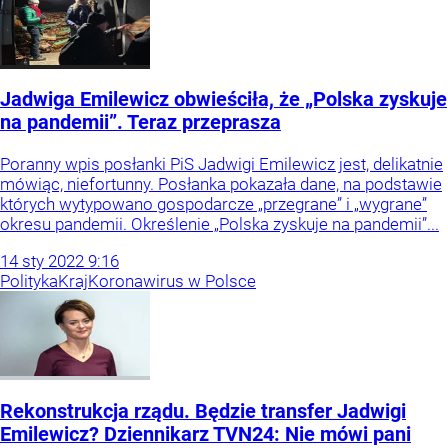
Jadwiga Emilewicz obwieściła, że „Polska zyskuje
na pandemii”. Teraz przeprasza
Poranny wpis posłanki PiS Jadwigi Emilewicz jest, delikatnie
mówiąc, niefortunny. Posłanka pokazała dane, na podstawie
których wytypowano gospodarcze „przegrane” i „wygrane”
okresu pandemii. Określenie „Polska zyskuje na pandemii”...
14
sty
2022
9:16
Polityka
Kraj
Koronawirus w Polsce
Rekonstrukcja rządu. Będzie transfer Jadwigi
Emilewicz? Dziennikarz TVN24: Nie mówi pani