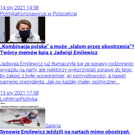
14
sty
2021
14:58
Polityka
Koronawirus w Polsce
Kraj
„Kombinacja polska” a może „slalom przez obostrzenia”?
Twórcy memów kpią z Jadwigi Emilewicz
Jadwiga Emilewicz już tłumaczyła się ze sprawy rodzinnego
wyjazdu na narty, ale niektórzy wykorzystali sprawę do tego,
by zakpić z byłej wicepremier, jej pomysłowości, a nawet
samego prezydenta. Jak po każdej małej, politycznej...
13
sty
2021
17:58
Light
Kraj
Polityka
Galeria
Synowie Emilewicz jeździli na nartach mimo obostrzeń.