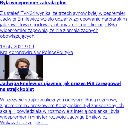
Była wicepremier zabrała głos
Z ustaleń TVN24 wynika, że trzech synów byłej wicepremier
Jadwigi Emilewicz wzięło udział w zgrupowaniu narciarskim
jak zawodowi sportowcy, chociaż nie mieli licencji. Była
wicepremier zapewnia, że nie złamała żadnych
obowiązujących...
13
sty
2021
9:09
Kraj
Koronawirus w Polsce
Polityka
Jadwiga Emilewicz ujawnia, jak prezes PiS zareagował
na strajk kobiet
W szczycie strajków ulicznych odbyłam długą rozmowę
z premierem Jarosławem Kaczyńskim. Był zaskoczony ich
skalą – powiedziała w rozmowie z Interią posłanka i była
wicepremier i minister rozwoju Jadwiga Emilewicz.
Wskazała także, jakie...