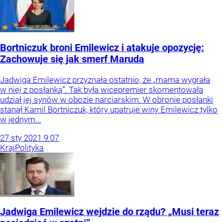
Bortniczuk broni Emilewicz i atakuje opozycję:
Zachowuje się jak smerf Maruda
Jadwiga Emilewicz przyznała ostatnio, że „mama wygrała
w niej z posłanką”. Tak była wicepremier skomentowała
udział jej synów w obozie narciarskim. W obronie posłanki
stanął Kamil Bortniczuk, który upatruje winy Emilewicz tylko
w jednym...
27
sty
2021
9:07
Kraj
Polityka
Jadwiga Emilewicz wejdzie do rządu? „Musi teraz