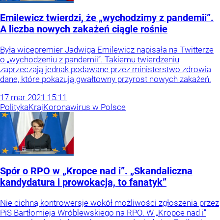
Emilewicz twierdzi, że „wychodzimy z pandemii”.
A liczba nowych zakażeń ciągle rośnie
Była wicepremier Jadwiga Emilewicz napisała na Twitterze
o „wychodzeniu z pandemii”. Takiemu twierdzeniu
zaprzeczają jednak podawane przez ministerstwo zdrowia
dane, które pokazują gwałtowny przyrost nowych zakażeń.
17
mar
2021
15:11
Polityka
Kraj
Koronawirus w Polsce
Spór o RPO w „Kropce nad i”. „Skandaliczna
kandydatura i prowokacja, to fanatyk”
Nie cichną kontrowersje wokół możliwości zgłoszenia przez
PiS Bartłomieja Wróblewskiego na RPO. W „Kropce nad i”