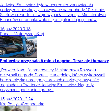
Jadwiga Emilewicz, była wicepremier, zapowiadała
podwyższenie akcyzy na używane samochody 10-krotnie.
Szefowa resortu rozwoju wypadła z rządu, a Ministerstwo
Finansów ustosunkowało się oficjalnie do jej planów.
16
paź
2020
9:18
Podatki
Motoryzacja
Kraj
Emilewicz przyznała 6 mln zł nagród. Teraz się tłumaczy
„Potwierdzam, że pracownicy Ministerstwa Rozwoju
otrzymali nagrody. Dostali je urzędnicy, którzy wykonywali
bardzo ciężką pracę przy tarczach antykryzysowych” –
napisała na Twitterze Jadwiga Emilewicz. Nagrody
przyznane pod koniec pracy...
15
paź
2020
12:24
Kraj
Polityka
Gospodarka