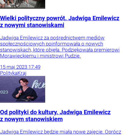
Wielki polityczny powrót. Jadwiga Emilewicz
z nowymi stanowiskami
Jadwiga Emilewicz za pośrednictwem mediów
społecznościowych poinformowała o nowych
stanowiskach, które objęła. Podziękowała premierowi
Morawieckiemu i ministrowi Pudzie.
15
maj
2023
17:49
Polityka
Kraj
Od polityki do kultury. Jadwiga Emilewicz
z nowym stanowiskiem
Jadwiga Emilewicz będzie miała nowe zajęcie. Oprócz