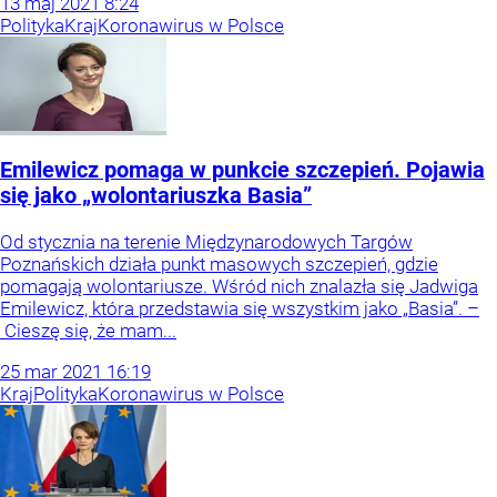
13
maj
2021
8:24
Polityka
Kraj
Koronawirus w Polsce
Emilewicz pomaga w punkcie szczepień. Pojawia
się jako „wolontariuszka Basia”
Od stycznia na terenie Międzynarodowych Targów
Poznańskich działa punkt masowych szczepień, gdzie
pomagają wolontariusze. Wśród nich znalazła się Jadwiga
Emilewicz, która przedstawia się wszystkim jako „Basia”. –
Cieszę się, że mam...
25
mar
2021
16:19
Kraj
Polityka
Koronawirus w Polsce